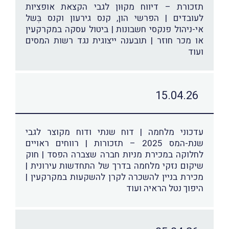
תזכורת – דיווח מקוּון לגבי הקצאת אופציות
לעובדים | הפרשי הון, קנס גירעון וקנס בְּשל
אי-ניהול פנקסי חשבונות | ביטול עסקה במקרקעין
או מכר חוזר | תובענה ייצוגית נגד רשות המסים
ועוד
15.04.26
עדכוני מלחמה | דוח שנתי ודוח מקוצר לגבי
שנת-המס 2025 – תזכורות | רווחים ראויים
לחלוקה במכירת מניות חברה שצברה הפסד | חוק
שיקום נזקי מלחמה בדרך של התחדשות עירונית |
מכירת בניין להשכרה לקרן להשקעות במקרקעין |
היפוך נטל הראיה ועוד