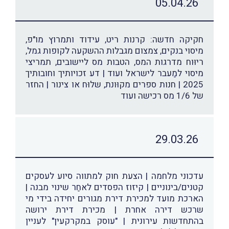
05.04.26
חקיקה חדשה: קרנות ריט, עידוד ותמרוץ מו"פ,
מיסוי בנקים, צמצום מגבלות ההשקעה לקופות גמל,
ריוּוח מדרגות המס, הטבות מס ליישובים, תמריצי
מיסוי למַעבר לישראל ועוד | דע זכויותיך וחובותיך
2025 | חנות ספרים מקוּונת, שלוּח או צינור | החזר
של 1/6 מס רכישה ועוד
29.03.26
עדכוני מלחמה | הצעת חוק למתווה סיוע לעסקים
קטנים/בינוניים | קיזוז הפסדים לאחַר שינוי מבנה |
הארכת מועד למכירת דירת מגורים יחידה בידי מי
שרכש דירה אחרת | מכירת דירת ירושה
בהתחדשות עירונית | "עוסק במקרקעין" לעניין