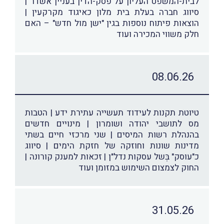
לבית-המשפט העליון על פסק-הדין בעניין אשדר |
סיווג חברה בעלת בית מלון כאיגוד מקרקעין |
הוצאות פיתוח נוספות בגין "ישן מול חדש" – האם
חלק משווי המכירה ועוד
08.06.26
טיוטת תקנות לעידוד תעשייה עתירת ידע | הטבות
מס לתושבי יהודה ושומרון | מינויים חדשים
בהנהלת רשות המיסים | שני מרכזי חיים בשתי
מדינות שונות וחוזקה של חזקת הימים | סיווג
כ"עוסק" בְּשל עסקות נדל"ן | זכאות למענק קורונה |
החוק לצמצום השימוש במזומן ועוד
31.05.26