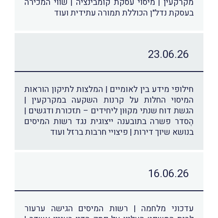
מקרקעין | מיסוי עסקת קומבינציה | שווי המכירה
בעסקת נדל"ן הכוללת תמורה עתידית ועוד
23.06.26
חילופי מידע בין לאומיים | המלצות לתיקון הוראות
המיסוי החלות על קרנות השקעה במקרקעין |
הגשת דוח שנתי מקוּון ליחידים – תזכורת ודגשים |
הֶסדר פשרה בתובענה ייצוגית נגד רשות המיסים
בנושא שיוך דירות | פיצויי חרבות ברזל ועוד
16.06.26
עדכוני מלחמה | רשות המיסים הגישה ערעור