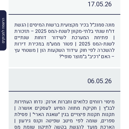
17.05.26
הרשמה למבזקים
מוּנה סמנכ"ל בכיר מקצועית ברשות המיסים | הגשת
דו"ח שנתי בלתי-מקוּון לשנת-המס 2025 – תזכורת
| פתיחת המערכת לשידור דוחות שנתיים
לשנת-המס 2025 | פטוֹר ממע"מ במכירת דירות
להשכרה לפי חוק עידוד השקעות הון | משטחי עץ
– האם "רכיב" ב"מוצר סופי"?
06.05.26
מיסוי רווחים כלואים וחברות ארנק: נדחו העתירות
לבג"ץ | חקיקת מתווה הסיוע לעסקים אושרה |
תקנות תקנות פיצויים בגין "שאגת הארי" | פסילת
ספרים, שומה לפי מיטב שפיטה וקנס גירעון |
הארכת מועד להגשת בקשה לתיקון שומת מס