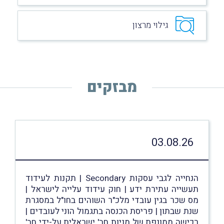
גילוי מרצון
מבזקים
03.08.26
הנחייה לגבי עסקות Secondary | תקנות לעידוד
תעשייה עתירת ידע | חוק עידוד עלייה לישראל |
מס שכר בגין עובדי מלכ"ר השוהים בחו"ל במסגרת
שנת שבתון | פריסת הכנסה בתגמול הוני לעובדים |
רכישה ממונפת של מניות חב' ישראלית על-ידי חב'