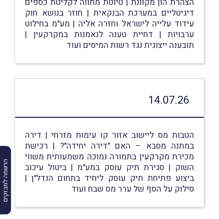
הצהרת הון מקוּונת | טיוטת מתווה לקליטת כספים
דיגיטליים במערכת הבנקאית | חוזר בנושא חוק
עידוד עלייה לישראל וחזרה אליה | מע"מ בחילוט
ערבויות | דחיית טענה לנאמנות במקרקעין |
תובענה ייצוגית נגד רשות המיסים ועוד
14.07.26
הטבות מס ליישוב אזור קו עימות מזרחי | דירה
במתנה מסבא – האם "דירה יחידה"? | רכישת
מכירת מקרקעין בתמורה נמוכה משמעותית משווי
הרשמה למבזקים
השוק | סגירת תיק עוסק במע"מ | ביטול עיכוב
ביצוע פתיחת תיק עוסק ליחיד בתחום הנדל"ן |
סילוק על הסף של ערר מס שבח ועוד