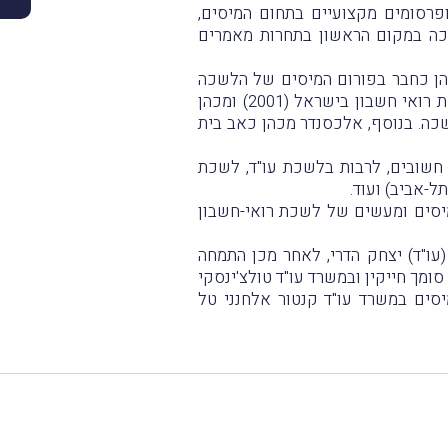
) ושל מאות מאמרים ופרסומים מקצועיים בתחום המיסים,
זכה במקום הראשון בתחרות מאמרים
ו חבר בלשכת עורכי הדין בישראל (1999) ומכהן כחבר בפורום המיסים של הלשכה
ובצוות התגובות של פורום זה. אלכסנדר הינו חבר גם בלשכת רואי חשבון בישראל (2001) ומכהן
כה. בנוסף, אלכסנדר מכהן כאב בית
חשובים, לרבות בלשכת עו"ד, לשכת
ל-אביב) ועוד.
מיסים ומעשים של לשכת רואי-חשבון
עו"ד) יצחק הדרי, לאחר מכן התמחה
ראיית חשבון ובעריכת דין במחלקת המיסים במשרד KPMG סומך חייקין ובמשרד עו"ד טולצ'ינסקי
סים במשרד עו"ד קנטור אלחנני טל