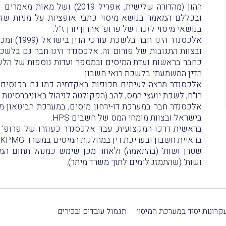
ההון (מהדורה שלישית, אפריל 2019
ובכללם המאמר בנושא מיסוי כתבי אופציות על מניות ש
בנושאי מיסוי לזכרו של פרופ' אהרון יורן ז"ל.
אלכסנדר הינ
כחבר בראשות ועדת המיסים ובמספר ועדות נוספות של הלש
הדין המשמעתי בלשכת רואי חשבון.
אלכסנדר מרצה לעיתים תכופות באקדמיה כמו גם בכנסים 
רו"ח, לשכת יועצי המס, להב (הפקולטה לניהול באוניברסיטת ת
אלכסנדר חבר במערכת דו-ירחון מיסים, במערכת הביטאון 
בישראל ובצוות מומחי המס של חשבים HPS.
בראשית דרכו המקצועית, עבד אלכסנדר כעוזרו של פרופ' (
ב
שטרן ושות' (בהתאמה) ולאחר מכן שימש כמנהל תחום המי
ושות' (שהתמזג לימים לתוך משרד מיתר).
קרונות יסוד במערכת המיסוי
תגמול עובדים ובכירים