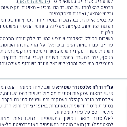
לערעורים אזרחיים בנושאי מיסוי (
לרשימה המלאה
).
הבסיס להצלחתו של המשרד הם ערכיו – מצוינות, מקצועיות 
ובלתי-אמצעי, נאמנות ודיסקרטיות.
על בסיס איתן זה, נבנה משרד בוטיק ייחודי, נמרץ וחדשני המ
הפגנת יצירתיות, בקיאות מפליגה בתחומי המיסוי המשפט ו
הלקוח.
השירות הכולל והאיכותי שמציע המשרד ללקוחותיו מתבסס 
פוריים עם רשויות המס בישראל, על מחלקותיהן השונות
השונות, משרדי פקידי-השומה, משרדי מיסוי מקרקעין, תחנות 
בנוסף, יצר המשרד במהלך השנים קשרי עבודה הדוקים עם
המובילים בישראל ומחוץ לישראל ועובד בשיתוף פעולה עמם,
עו"ד ורו"ח אלכסנדר שפירא
נחשב לאחד ממומחי המס המוב
אישי במאות עסקאות וסוגיות מס מול רשויות המס השונות, 
אלכסנדר מוכר בקהילה העסקית והמשפטית כמו גם בקרב רש
בסוגיות מיסוי חדשניות ומאתגרות באופן יצירתי והוא חרט ע
מולטי-דיסציפלינארית ומסירוּת.
לאלכסנדר תואר ראשון במשפטים ובחשבונאות מאוני
למצטיינים) וכן תואר מוסמך במשפטים מאוניברסיטת תל-אב