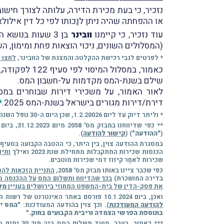
נזכיר, כי בעת מכירת הדירה, עלותה לצורך חישו
או ההפחתה שהיה ניתן לנַכּותו לפי כל דין אילו
עוד נזכיר, כי קיימנו
וובינר
בן 3 שעות בנוש
(המסלולים השונים, ניכוי הוצאות פחת ומימון, 
* לפרטים לגבי רכישת ההקלטה והמצגת של הוובינר,
לחצו כ
שילם בשנת-המס מקדמות על-חשבון המס.
לאור האמור, על משכירי דירות שבוחרים במסלול ה-10%, לשלם לא יאוחר מיום
דירת/דירות מגורים בישראל בשנת-המס 2025.
*
* וליתר דיוק עד ליום 1.2.20026, שכן היום ה-30 נופל השנה ביום שישי.
(
"ההודעה"
) (
קישור להודעה
).
הכנסות שכירות המתקבלות מתחילת שנת 2023 ואילך
ותינתן רק
שכירות לאחַר קיזוז דמי שכירות מוטבים.
כפי שכבר ציינו באותו מבזק מס' 2058,
התניית הזכאות להטבה הק
בדירה המושכרת)
בכך שהדיווח ותשלום המס על ההכנסה מדמי השכירות יבוצע בתוך 30 י
את פסק-הדין של בית-המשפט המחוזי בירושלים בעניין
מל
ואכן, ביום 10.1.2024 פורסם באתר האינטרנט של רשות המיסים
להודעה המעודכנת
). וכך צוין בהודעה המעודכנת:
בתוספת הפרשי הצמדה וריבית הקבועים בחוק."