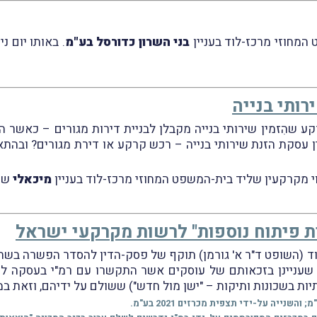
בני השרון כדורסל בע"מ
. באותו יום 
רותי בנייה
שהִזמין שירותי בנייה מקבלן לבניית דירות מגורים – כאשר ה
 עסקת הזנת שירותי בנייה – רכש קרקע או דירת מגורים? ובהתא
י מקרקעין שליד בית-המשפט המחוזי מרכז-לוד בעניין
מיכאלי
שנית
 פיתוח נוספות" לרשות מקרקעי ישראל
שעניינן בזכאותם של עוסקים אשר התקשרו עם רמ"י בעסקה לר
תיות בשכונות ותיקות – "ישן מול חדש") ששולם על ידיהם, וזאת 
ייה על-ידי תצפית מכרזים 2021 בע"מ.