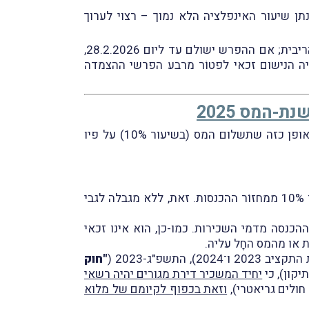
צמדה בגין החוב למס הכנסה (בגין שנת-המס 2025) – כל שכּן בהינתן שיעור האינפלציה הלא נמוך – רצוי לערוך
לעניין זה נקבע, כי אם ההפרש ישולם עד ליום 31.1.2026, יהיה הנישום זכאי לפטוֹר ממלוא הפרשי ההצמדה והריבית; אם ההפרש ישולם עד ליום 28.2.2026,
ם זכאי לפטוֹר ממחצית הפרשי ההצמדה והריבית; ואילו אם ההפרש ישולם עד ליום 31.3.2026, יהיה הנישום זכאי לפטוֹר מרבע הפרשי ההצמדה
במבזק מיום 15.10.2007 התייחסנו לתיקון 159 לפקודת מס הכנסה, בגדרוֹ תוקן מסלול המיסוי בשיעור 10% באופן כזה שתשלום המס (בשיעור 10%) על פיו
לפי הוראות אלו, המס המוטל על דמי שכירות מהשכרת דירה/דירות המשַמשת/ות למגורים בישראל הינו בשיעור 10% ממחזוֹר ההכנסות. זאת, ללא מגבלה לגבי
ההכנסה מדמי השכירות. כמו-כן, הוא אינו זכאי
ות או מהמס החָל עליה.
"חוק
יחיד המשכיר דירת מגורים יהיה רשאי
 חולים גריאטרי),
וזאת בכפוף לקיומם של מלוא