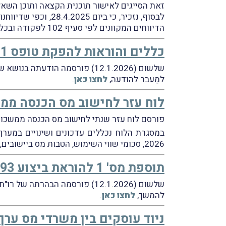
זאת הסייגים לאישור תוכנית הקצאה ותוכן השאלו
הדיווחים המקוּונים לפי סעיף 102 לפקודה ובכללם הדיווחים הרבעוניים (טופס 146) והדיווח השנתי (טופס 156) (
כללים והוראות להפקת טופס 101 אלקטרוני לשנת 2026
שלשום (12.1.2026) פורסמה הודעתה בנושא של רו"ח פזית קלימן, סמנכ"לית בכירה שומה וביקורת ברשות המיסים.
למַעבר להודעה,
לחצו כאן
.
לוח עזר לחישוב מס הכנסה ממ
פורסם לוח עזר שנתי לחישוב מס הכנסה ממשכורת ו
2026, סכומי שווי השימוש, הטבות מס ביישובים, שיעורי המס שיש לנַכּוֹת במקור בגין תשלומים שאינם משכורת או שכר עבודה ורשימת היישובים המוטבים.
תוספת מס' 1 להוראת ביצוע 34/93 עדכון לעניין "חברות מיוחדות" – הבהרה
שלשום (12.1.2026) פורסמה הבהרתה של רו"ח פזית קלימן, סמנכ"לית בכירה שומה וביקורת ברשות המיסים.
להמשך,
לחצו כאן
.
ניוד עוסקים בין משרדי מס ערך