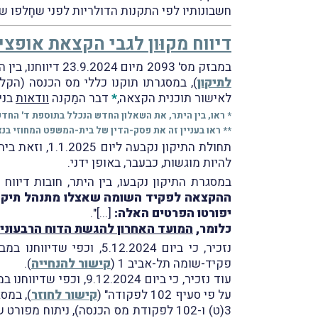
חשבונותיו לפי התקנות הדולריות לפני שחָלפו 
דיווח מקוּון לגבי הקצאת אופצי
במבזק מס' 2093 מיום 23.9.2024 דיווחנו, בין היתר, על פרסום כללי מס הכנסה (הקלות מס בהקצאת מניות לעובדים) (תיקון), התשפ"ד-2024 (
לתיקון
), במסגרתו תוקנו כללי מס הכנסה (הקלות 
לאישור תוכנית הקצאה,
*
דבר המַקנה
וודאות
בני
* ראו, בין היתר, את השאלון החדש הנכלל בתוספת ד' החד
** ראו בעניין זה את פסק-הדין של בית-המשפט המחוזי בנצ
להיות מוגשות, כבעבר, באופן ידני.
במסגרת התיקון נקבעו, בין היתר, חובות דיווח ביחס להקצאה ובכלל
יפורטו הפרטים האלה:
[...]".
כלומר,
המועד האחרון להגשת הדוח הרבעוני של שנת 2025 (טופס 146) 
פקיד-שומה תל-אביב 1 (
קישור להנחייה
).
על פי סעיף 102 לפקודה" (
קישור לחוזר
), במס
3(ט) ו-102 לפקודת מס הכנסה), ניתוח