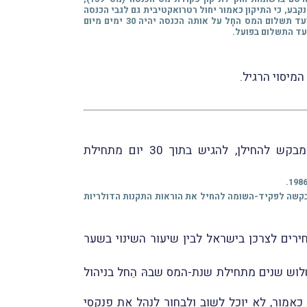
 30 ימים מתום שנת-המס ולא בתוך 30 ימים מיום קבלת ההכנסה. עוד נקבע, כי התיקון כאמור יחול רטרואקטיבית גם לגבי הכנסה
מדמי שכירות שהופקה בשנת-המס 2006 בידי יחיד שלא שילם את המס על הכנסתו זו בתוך 30 ימים מיום קבלתה. ואולם, במקרה זה, מועד תשלום המס החָל על אותה הכנסה יהיה 30 ימים מיום
המיסוי הרגיל.
) והמבקש להחילן, להגיש בתוך 30 יום מתחילת
ות המיסים, להגיש בקשה לפקיד-השומה להחיל את הוראות התקנות הדולריות
ירים לצרכן בישראל לבין שיעור השינוי בשער
לוש שנים מתחילת שנת-המס שבהּ הֵחל בניהול
 כאמור,
לא יוכל לשוב ולבחור
לנהל את פנקסי