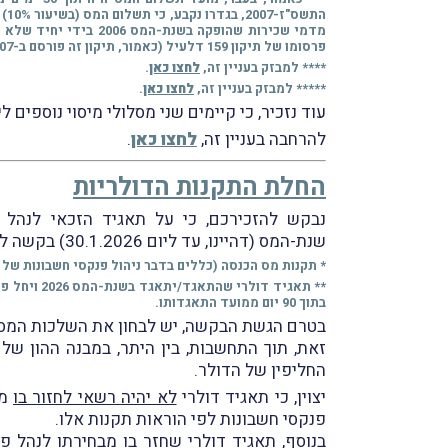
פרסומו של תיקון 159 דלעיל (כאמור, תיקון זה פורסם ב-15.10.2007), וישולם בתוספת הפרשי הצמדה וריבית מתום שנת-המס 2006 ועד למועד התשלום בפועל.
**** למבזק בעניין זה,
לחצו כאן
.
***** למבזק בעניין זה,
לחצו כאן
.
עוד נזכיר, כי קיימים שני מסלולי מיסוי נוספים
להרחבה בעניין זה,
לחצו כאן
.
החלת התקנות הדולריות
נבקש להזכירכם, כי על תאגיד הזכאי לנהל פ
שנת-המס (דהיינו, עד ליום 30.1.2026) בקשה לפקיד-השומה.
* תקנות מס הכנסה (כללים בדבר ניהול פנקסי חשבונות של חב
** תאגיד 
בתוך 90 יום ממועד התאגדותו.
בטרם הגשת הבקשה, יש לבחון את השלכות המס 
זאת, תוך התחשבות, בין היתר, במבנה ההון של
החליפין של הדולר.
יצוין, כי תאגיד דולרי
לא יהיה רשאי לחזור בו
מב
פנקסי חשבונות לפי הוראות תקנות אלו.
בנוסף, תאגיד דולרי שחזר בו מבחירתו לנהל 