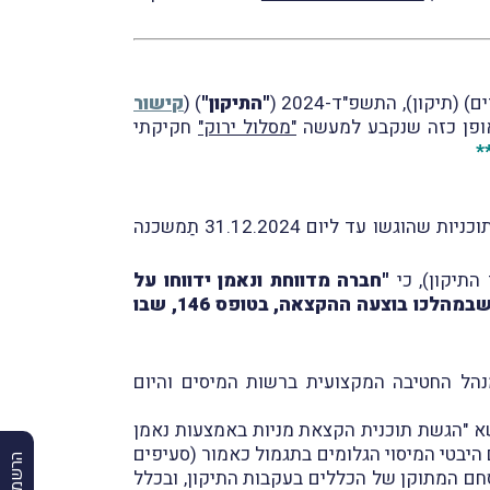
"התיקון"
) (
קישור
ופן כזה שנקבע למעשה
"מסלול ירוק"
חקיקתי
*
תחולת התיקון נקבעה ליום 1.1.2025, וזאת ביחס לבקשה או דיווח שהוגשו (באופן מקוּון) ביום זה ואילך, כאשר תוכניות שהוגשו עד ליום 31.12.2024 תַמשכנה
"חברה מדווחת ונאמן ידווחו על
ההקצאה לפקיד השומה שאצלו מתנהל תיק הניכויים של החברה המדווחת, בתוך 120 ימים מסוף הרבעון שבמהלכו בוצעה ההקצאה, בטופס 146, שבו
בנושא של רו"ח נדב נגר, אז מנהל החטיבה המקצועית ברשות המיסים והיום
ביום 9.12.2024, וכפי שדיווחנו במסגרת מבזק מס' 2103, פורסם חוזר מס הכנסה מס' 1/2024 בנושא "הגשת תוכנית הקצאת מניות באמצעות נאמן
ם היבטי המיסוי הגלומים בתגמול כאמור (סעיפים
נוסחם המתוקן של הכללים בעקבות התיקון, ובכלל