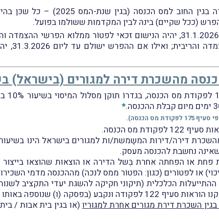
על-מנת להימנע מתשלום ריבית והפרשי ה
ש (ככל שקיים) בינהּ לבין המקדמות ששולמו בפועל.
יהיה הנישו
*
מס הכנסה).
שאינה נחשבת להכנסה מעסק.
ֹת פחת או הפחתה אחרת בְּשל הדירה או הוצאות שהוצאו בייצור 
 זיכוי) או לפטוֹרים (כגון: הפטוֹר ממס לנכה) מההכנסה מדמי השכיר
1 לפקודה ונקבע (בפסקה (ו) שנוספה באותו תיקון), כי
 בגין השכרת דירת מגורים אחרת למגוריו
(או בגין בית אבות / בית