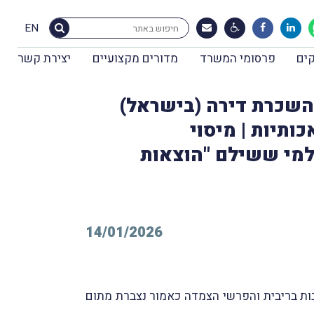
EN
ים
פרסומי המשרד
מדורים מקצועיים
יצירת קשר
לום מס בשיעור 10% על הכנסה מהשכרת דירה (בישראל)
אכותיות | מיסוי
 למי ששילם "הוצאות
14/01/2026
שנתי של 4% בגין חובו למס הכנסה, כאשר החבות בריבית והפרשי הצמדה כאמור נצברת מתום