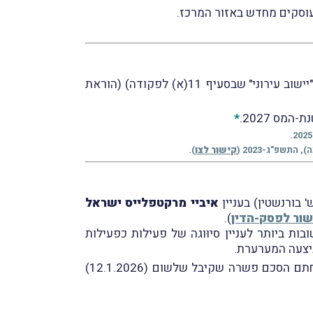
ביום 11.1.2026 פורסם ברשומות צו מס הכנסה (הארכת התחולה של סעיף 11(ב)(3א)(ד) לפקודה ושל ההגדרה "יישוב עירוני" שבסעיף 11(א) לפקודה) (הוראת
ס 2027.
*
קישור לצו
).
איביי מרקטפלייס ישראל
שור לפסק-הדין
).
ת ביותר לעניין סיוּוגה של פעילות כפעילות
ביצעה המערערת.
בהמשך לכך, נבקש לעדכנכם, כי המערערת הגישה ערעור על פסק-הדין לבית-המשפט העליון, אך בין הצדדים נחתם הסכם פשרה שקיבל שלשום (12.1.2026)