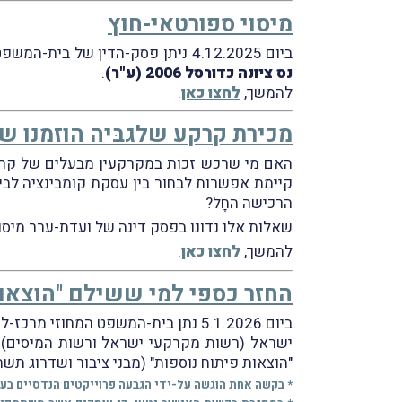
מיסוי ספורטאי-חוץ
ביום 4.12.2025 ניתן פסק-הדין של בית-המשפט המחוזי מרכז-לוד בעניין
נס ציונה כדורסל 2006 (ע"ר)
.
להמשך,
לחצו כאן
.
מכירת קרקע שלגבּיה הוזמנו שי
האם מי שרכש זכות במקרקעין מבעלים של קרקע 
קיימת אפשרות לבחור בין עסקת קומבינציה לבין
הרכישה החָל?
שאלות אלו נדונו בפסק דינה של ועדת-ערר מיסו
להמשך,
לחצו כאן
.
החזר כספי למי ששילם "הוצאות
ביום 5.1.2026 נתן בית-המשפט המחוזי מרכז-לוד (השופט ד"ר א' גורמן) תוקף של פסק-הדין להסדר הפשרה בשתי בקשות
ישראל (רשות מקרקעי ישראל ורשות המיסים) 
"הוצאות פיתוח נוספות" (מבני ציבור ושדרוג תש
* בקשה אחת הוגשה על-ידי הגבעה פרוייקטים הנדסיים בע"מ; והשנ