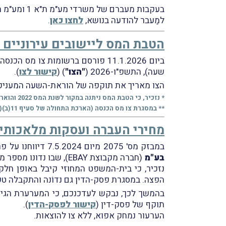
בעקבות מעברם של משרדי מע"מ ת"א 1 ומע"מ ת"א 2 למשכנם החדש ברחוב הסדן 8 בחולון, הוחלט על ביצוע ניוד עוסקים מחדש באזור המרכז.
למַעבר להודעה בנושא,
לחצו כאן
.
הטבת המס ליישובים עירוניים מוטבים
שעה), התשפ"ו-2026 (
"הצו"
) (
קישור לצו
).
הצו מאריך את תוקפה של הוראת-השעה המעניקה הט
* נזכיר, כי הטבת המס ניתנה במקור לשנת המס 2022 והוארכה רטרואקטיבית ביום 23.4.2023** עבור כל שנת-המס 2023 ועבור השנים 2024 ו-2025.
** במסגרת צו מס הכנסה (הארכת התחולה של סעיף 11(ב)(3א)(ד) לפקודה ושל ההגדרה "יישוב עירוני" שבסעיף 11(א) לפקודה) (הוראת שעה), התשפ"ג-2023 (
מחירי העברה ועסקות מלאכותי
במבזק מס' 2075 מיום 7.5.2024 דיווחנו על פרסום פסק-הדין של בית-המשפט המחוזי מרכז-לוד (השופט ד"ר ש' בורנשטין) בעניין
בע"מ
(חברה מקבוצת EBAY), שבו נדונו מספר מחלוקות בין פקיד-שומה נתניה לבין המערערת ביחס לפעילותה (
נזכיר, כי בית-המשפט המחוזי קיבל באופן חלק
הפצה. במסגרת פסק-הדין גם נדוֹנה והתקבלה ט
תוקף של פסק-דין (
קישור לפסק-הדין
).
הערעור נמחק אפוא, ללא צו להוצאות.