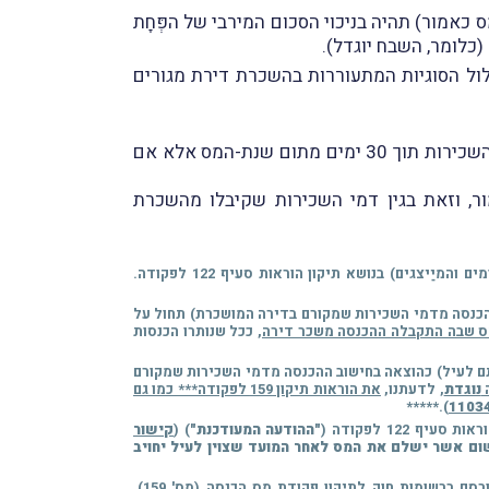
כאמור) תהיה בניכוי הסכום המירבי של הפְּחָת
(כלומר, השבח יוגדל).
כלול הסוגיות המתעוררות בהשכרת דירת מגורים
כאמור, במסלול המיסוי לפי סעיף 122 לפקודה, על היחיד לשלם לפקיד-השומה את המס החָל על ההכנסה מדמי השכירות תוך 30 ימים מתום שנת-המס אלא אם
, וזאת בגין דמי השכירות שקיבלו מהשכרת
** כפי שדיווחנו במבזק מס' 2058 מיום 31.12.2023, ביום 28.12.2023 פורסמה באתר האינטרנט של רשות המיסים הודעה (לציבור הנישומים והמיַיצגים) בנושא תיקון הוראות סעיף 122 לפקודה.
ותם לעיל) כהוצאה בחישוב ההכנסה מדמי השכירות שמקורם בדירה המושכרת) תחול על
, ככל שנותרו הכנסות
תם לעיל) כהוצאה בחישוב ההכנסה מדמי השכירות שמקורם
נוגדת
, לדעתנו,
את הוראות תיקון 159 לפקודה*** כמו גם
).*****
ף 122 לפקודה (
"ההודעה המעודכנת"
) (
קישור
רות. נישום אשר ישלם את המס לאחר המועד שצוין לעיל יחויב
*** כאמור, בעבר, מועד תשלום המס היה תוך 30 ימים ממועד קבלת ההכנסה (ולא תוך 30 ימים מתום שנת-המס). ביום 15.10.2007 פורסם ברשומות חוק לתיקון פקודת מס הכנסה (מס' 159),