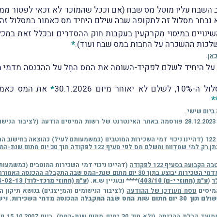
ב השבח עליו מוטל מס שבח (אם וככל שהמוֹכר לא זכאי לפטוֹר ממס 
לא נבחר מסלול זה לתקופה שבהּ שילם היחיד מס כאמור במסלול זה 
א השינויים במיסוי מקרקעין בעקבות חוק ההסדרים ובכלל זאת במ
השלכות ההשכרה על החבות במס שבח ועוד).
*
אן
.
 30.1.2026
*
את המס כאמור
*
במסגרת ההודעה צוין, בין היתר, כי ההטבה הקבועה בסעיף 122 (דהיינו ניכוי דמי השכירות המוטבים (כמשמע
 למי שמדַווח ומשלם מס לפי סעיף 122 לפקודה תוך 30 יום מתום שנת-המס שבה התקבלה ההכנסה משכר דירה
בועה בסעיף 122 לפקודה
(דהיינו ניכוי דמי השכירות המוטבים (כמשמעו
ום מתום שנת-המס שבה התקבלה ההכנסה האמורה
ר
(
ע"מ (מחוזי י-ם) 403/10
)**** ובעניין
ש.א.
(
ע"מ (מחוזי מרכז-לוד) 11034-02-13
נוסח מעודכן של ההודעה
(לציבור הנישומים והמיַיצגים) בנושא תיקון הוראות סעי
"המס ישולם תוך 30 יום מתום שנת המס שבה התקבלה ההכנסה מדמי השכי