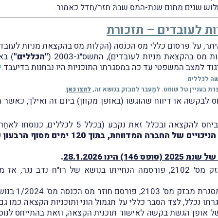
שלוש שנים מתום שנת-המס שבהּ חזר/חדל כאמור.
ות לעובדים – תזכורת
מס בהקצאת מניות לעובדים), התשס"ג-2003 (
"הכללים"
) בא
גוד למצב המשפטי עד כה במסגרתו התוכניות היו נבחנות בדיעבד.
*
שה לכללים.
רת בעניין טל שוחט. למַעבר למבזק בנושא זה,
לחצו כאן
.
 זאת נקבע (בכלל 5 לכללים, כנוסחו לאחַר התיקון), כי
הינו 28.1.2026
.
נזכיר, כי ביום 5.12.2024, וכפי שדיווחנו במבזק מס' 2102, פורסמה הנחייתו 
עוד נזכיר, כי 
גרתו נכלל, לצד הסבר כללי על תגמול הוני ותוכניות הקצאה כמו ג
 מפורט של אופן הגשת בקשה לאישור תוכנית הקצאה, וזאת בהתייחס ל