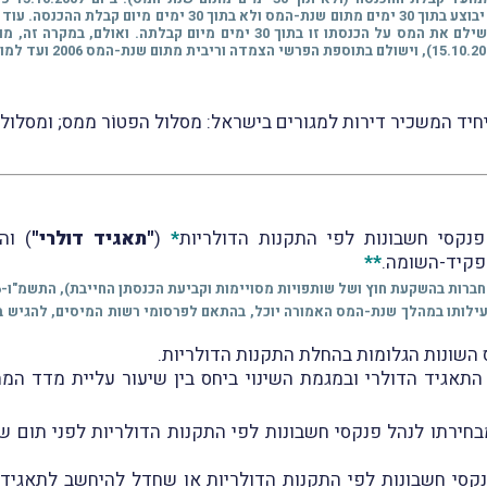
התשס"ז-2007, בגדרו נקבע, כי תשלום המס (בשיעור 10%) יבוצע בתוך
 ליחיד המשכיר דירות למגורים בישראל: מסלול הפטוֹר ממס; ומסלול 
נקסי חשבונות לפי התקנות הדולריות
*
(
"תאגיד דולרי"
**
רות בהשקעת חוץ ושל שותפויות מסויימות וקביעת הכנסתן החייבת), התשמ"ו-1986.
דולרי שהתאגד/יתאגד בשנת-המס 2026 ויחל פעילותו במהלך שנת-המס האמורה יוכל, בהתאם לפרסומי רש
השונות הגלומות בהחלת התקנות הדולריות.
 התאגיד הדולרי ובמגמת השינוי ביחס בין שיעור עליית מדד המח
חירתו לנהל פנקסי חשבונות לפי התקנות הדולריות לפני תום ש
פנקסי חשבונות לפי התקנות הדולריות או שחדל להיחשב לתאגיד