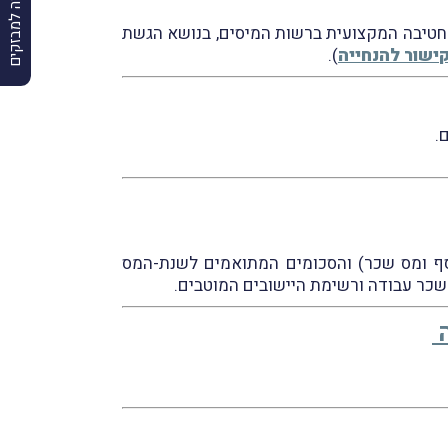
הרשמה למבזקים
חייתו של רו"ח אמיר דוידוב, מנהל החטיבה המקצועית ברשות המיסים, בנושא הגשת
ישור להנחייה
).
ליישום בשנת-המס 2026, שיעורי המס (לרבות מס נוסף ומס שכר) והסכומים המתואמים לשנת-המס