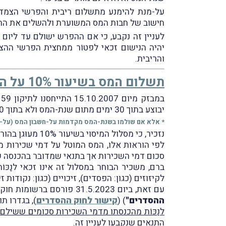
חישוב של חבות המס המשוערת ולהשלים את ההפר
והריבית.
תשלום המס בשיעור 10% על הכנסה מהשכרת דירה למגורים (בישראל) בשנת-המס 2025
יבוצע בתוך 30 ימים מתום שנת-המס ולא בתוך 30 ימים מיום קבלת ההכנסה.
* אלא אם שולמו בשנת-המס מקדמות על-חשבון המס (על-פי סעיף 175 לפקודת 
נזכיר, כי מסלול המיסוי בשיעור 10% מעוּגן בהוראות סעיף 122 לפקודת מס הכנסה.
סכום דמי השכירות אך בתנאי שמדובר בהכנסה 
ברם, משכיר הבוחר במסלול זה אינו זכאי לנַכּו
לקיזוזים (כגון: הפסדים), זיכויים (כגון: נקודות
עם זאת, ביום 31.5.2023 פורסם ברשומות חוק ההתייעלות הכלכלית (תיקוני חקיקה להשגת יעדי התקציב לשנות התקציב 2023 ו־2024), התשפ"ג-2023 (
ההסדרים"
) (
קישור לחוק ההסדרים
), בגדרו תוקנו הוראות סעיף 22
לנַכּוֹת מהכנסתו מדמי השכירות סכומים ששילם
התנאים שנקבעו לעניין זה
.