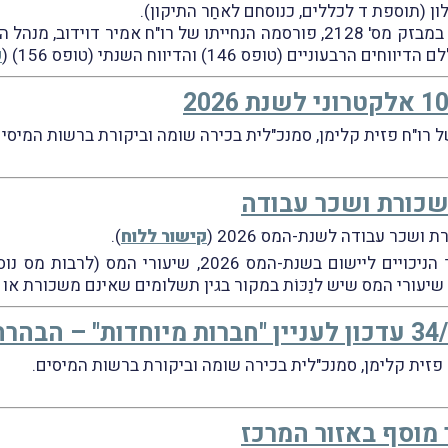
ן (תוספת ד לכללים, כנוסחם לאחַר התיקון).
לבסוף, נזכיר, כי ביום 28.4.2025, וכפי שדיווחנו במבזק מס' 2128, פורסמה הנ
ק
שכורת ושכר עבודה
שכר עבודה לשנת-המס 2026 (
קישור ללוח
).
במסגרת הלוח נכללים עדכונים ושינויים במערך הניכויים 
 מוסף באזור המרכז