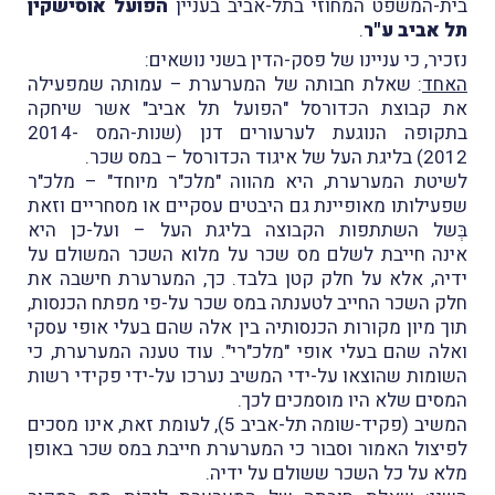
בית-המשפט המחוזי בתל-אביב בעניין
הפועל אוסישקין
תל אביב ע"ר
.
נזכיר, כי עניינו של פסק-הדין בשני נושאים:
האחד
: שאלת חבותה של המערערת – עמותה שמפעילה
את קבוצת הכדורסל "הפועל תל אביב" אשר שיחקה
בתקופה הנוגעת לערעורים דנן (שנות-המס 2014-
2012) בליגת העל של איגוד הכדורסל – במס שכר.
לשיטת המערערת, היא מהווה "מלכ"ר מיוחד" – מלכ"ר
שפעילותו מאופיינת גם היבטים עסקיים או מסחריים וזאת
בְּשל השתתפות הקבוצה בליגת העל – ועל-כן היא
אינה חייבת לשלם מס שכר על מלוא השכר המשולם על
ידיה, אלא על חלק קטן בלבד. כך, המערערת חישבה את
חלק השכר החייב לטענתה במס שכר על-פי מפתח הכנסות,
תוך מיון מקורות הכנסותיה בין אלה שהם בעלי אופי עסקי
ואלה שהם בעלי אופי "מלכ"רי". עוד טענה המערערת, כי
השומות שהוצאו על-ידי המשיב נערכו על-ידי פקידי רשות
המסים שלא היו מוסמכים לכך.
המשיב (פקיד-שומה תל-אביב 5), לעומת זאת, אינו מסכים
לפיצול האמור וסבור כי המערערת חייבת במס שכר באופן
מלא על כל השכר ששולם על ידיה.