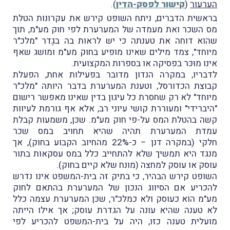
הערעור
(
קישור לפסק-הדין
).
בראשית הדברים, ניתח השופט קירש את עקרונות הטלת
מס השכר ואת מעמדה של המערערת לפי חוק מע"מ, תוך
שהוא דוחה את טענתה כי יש לראות בה בגֶדר "מלכ"ר
מיוחד", צמד מילים שאינו מופיע בחוק מע"מ ומושג שאף
אינו מוּכּר בפסיקה או בספרות המקצועית.
לדבריו, במקרה הנדון מדובר בפעילות אחת, הפעלת
קבוצת הכדורסל, וטענת המערערת בדבר היותה "מלכ"ר
מיוחד" לא רק שחסרת כל עיגון בדין שאינו מאפשר רישום
"היברידי" ומעוררת קושי עיוני רב, אלא אף גורמת לעיוות
קשה בהטלת המס על-פי חוק מע"מ. שכּן, משמעות קבלת
עמדת המערערת תהיה שהיא תחויב במס שכר
חלקי (במקרה דנן – כ-22% מהחיוב הקבוע בחוק), אך
מנגד היא תמשיך שלא להתחייב כלל במס עסקאות בתור
עוסק או עוסק למחצה (מונח שלא קיים בחוק).
השופט קירש הִבהיר, כי בתיק זה בית-המשפט אינו נדרש
להכריע אם הסיווג הנכון של המערערת בהתאם לחוק
מע"מ הוא כעוסק ולא כמלכ"ר, שכּן המערערת עצמה כלל
לא טענה שהיא עונה על הגדרת עוסק; אך אילו הייתה
מועלית טענה כזו, היה על בית-המשפט להכריע לפי