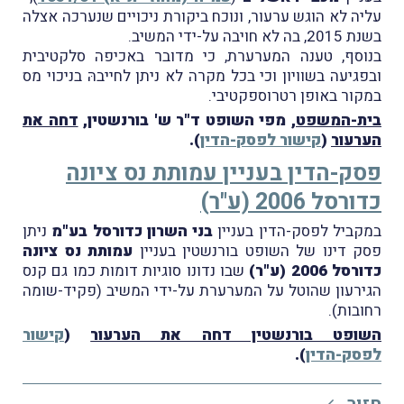
עליה לא הוגש ערעור, ונוכח ביקורת ניכויים שנערכה אצלה
בשנת 2015, בה לא חויבה על-ידי המשיב.
בנוסף, טענה המערערת, כי מדובר באכיפה סלקטיבית
ובפגיעה בשוויון וכי בכל מקרה לא ניתן לחייבהּ בניכוי מס
במקור באופן רטרוספקטיבי.
בית-המשפט
, מפי השופט ד"ר ש' בורנשטין,
דחה את
הערעור
(
קישור לפסק-הדין
).
פסק-הדין בעניין עמותת נס ציונה
כדורסל 2006 (ע"ר)
במקביל לפסק-הדין בעניין
בני השרון כדורסל בע"מ
ניתן
פסק דינו של השופט בורנשטין בעניין
עמותת נס ציונה
כדורסל 2006 (ע"ר)
שבו נדונו סוגיות דומות כמו גם קנס
הגירעון שהוטל על המערערת על-ידי המשיב (פקיד-שומה
רחובות).
השופט בורנשטין דחה את הערעור
(
קישור
לפסק-הדין
).