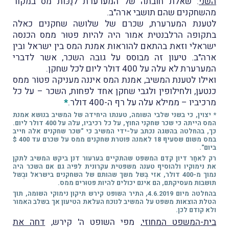
השני
: שאלת חובתה של המערערת לנַכּוֹת מס במקור
מהשחקנים שהם תושבי ארה"ב.
לטענת המערערת, שכרם של שלושה שחקנים כאלה
בתקופה הרלבנטית אמור היה להיות פטוּר ממס הכנסה
ישראלי וזאת בהתאם להוראות אמנת המס בין ישראל ובין
ארה"ב. טיעון זה מבוסס על גובה השכר, אשר לדברי
המערערת לא עלה על 400 דולר ליום לכל שחקן.
ואילו לטענת המשיב, אמנת המס איננה מעניקה פטוֹר ממס
כנטען, ולחילופין ולגבי שחקן אחד לפחות, השכר – על כל
מרכיביו – ממילא עלה על רף ה-400 דולר.
*
* יצוין, כי בשני שלבי השומה, טענתו היחידה של המשיב בנושא אמנת
המס הייתה כי שכר שחקני החוץ, על כל רכיביו, עלה על 400 דולר ליום.
כך, בהחלטה בהשגה נכתב על-ידי המשיב כי "שכר שחקנים אלה חייב
במס משום שסעיף 18 לאמנה פוטרת שחקנים ממס על שכרם עד 400 $
ביום".
רק לאחַר דיון קדם המשפט שהתקיים בערעור דנן ביקש המשיב לתקן
את נימוקיו ולהוסיף טענה משפטית עקרונית לפיה גם אם השכר היה
נמוך מ-400 דולר, אזי בְּשל משך שהותם של השחקנים בישראל ובְשל
תושבות מעסיקתם, הם אינם יכולים להיות פטוּרים ממס.
בהחלטה מיום 4.6.2019, התיר השופט קירש תיקון נימוקי השומה, תוך
הטלת הוצאות משפט על המשיב לנוכח העלאת הטיעון אך בשלב האמור
ולא קודם לכן.
בית-המשפט המחוזי
, מפי השופט ה' קירש,
דחה את