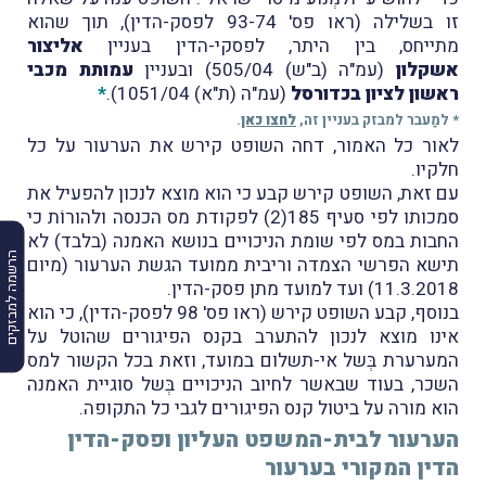
זו בשלילה (ראו פס' 93-74 לפסק-הדין), תוך שהוא
מתייחס, בין היתר, לפסקי-הדין בעניין
אליצור
אשקלון
(עמ"ה (ב"ש) 505/04) ובעניין
עמותת מכבי
ראשון לציון בכדורסל
(עמ"ה (ת"א) 1051/04).
*
* למַעבר למבזק בעניין זה,
לחצו כאן
.
לאור כל האמור, דחה השופט קירש את הערעור על כל
חלקיו.
עם זאת, השופט קירש קבע כי הוא מוצא לנכון להפעיל את
סמכותו לפי סעיף 185(2) לפקודת מס הכנסה ולהורוֹת כי
החבות במס לפי שומת הניכויים בנושא האמנה (בלבד) לא
הרשמה למבזקים
תישא הפרשי הצמדה וריבית ממועד הגשת הערעור (מיום
11.3.2018) ועד למועד מתן פסק-הדין.
בנוסף, קבע השופט קירש (ראו פס' 98 לפסק-הדין), כי הוא
אינו מוצא לנכון להתערב בקנס הפיגורים שהוטל על
המערערת בְּשל אי-תשלום במועד, וזאת בכל הקשור למס
השכר, בעוד שבאשר לחיוב הניכויים בְּשל סוגיית האמנה
הוא מורה על ביטול קנס הפיגורים לגבי כל התקופה.
הערעור לבית-המשפט העליון ופסק-הדין
הדין המקורי בערעור