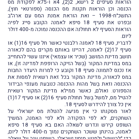
הוראות סעיפים 2 רישא, 2(2), 4א ו-75א לפקודת מס
הכנסה וכן הוראות תקנות מס הכנסה (ספורטאי חוץ),
התשכ"ח-1998 – ואת הוראת אמנת המס עם ארה"ב
ובפרט את סעיף 18 סיפא לאמנה הקובע סייג לפיה
הוראות הסעיף לא תחולנה אם ההכנסה נמוכה מ-400 דולר
ליום.
לדבריו, סעיף 18 לאמנה רלבנטי כאשר חל סעיף 16(1) או
סעיף 17(2) לאמנה, דהיינו באותם מקרים בהם לכאורה
תושב מדינת המושב (שכיר או עצמאי) איננו עשוי להתחייב
במס במדינת המקור (בְּשל הזיקה הרופפת למדינה זו), או
אז נכנס לתמונה סעיף 18 וקובע כי למרות היעדר החבות
במס לכאורה, מדינת המקור בכל זאת רשאית למסות את
ההכנסה וזאת בְּשל מהות ההכנסה כנובעת מענפי הבידור
והספורט. ואולם, כאשר ממילא מדינת המקור רשאית
להטיל מס, למשל בְּשל תחולת סעיף 16(2) או סעיף 17(1)
אין כל צורך להידרש לסעיף 18.
לאור מסקנתו כי אין מניעה להטלת מס ישראלי על
השחקנים, לא לפי הפקודה ולא לפי האמנה, המשיך
השופט קירש ונדרש לשאלה האם בא סעיף 18 סיפא
לאמנה, בהינתן ששכר השחקנים נמוך מ-400 דולר ליום,
כדי "להושיע" ולמְנוע מיסוי ישראלי. השופט ענה על שאלה