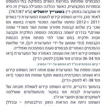
המבחנים שפותחו במרוצת השנים בפסיקת בתי-המשפט
ובספרות המקצועית, כאשר ההלכה המובילה בעניין זה היא
זו שנקבעה בפסק-דין
בשערייך ירושלים
(ע"א 767/87).
לאחר מכן, נדרש השופט קירש לטענת המערערת כי בשנים
2011 ו-2012 נחתמו שלושה הסכמי פשרה בנושא מס
שכר בין שלוש קבוצות ספורט שונות ושני משרדי שומה
שונים,
*
בגדרם יושמה בהסכמה הנוסחה החלקית ונקבעה
חבות חלקית במס שכר לפי מפתח אפיון הכנסות
הקבוצות (כפי שנטען על-ידי המערערת דנן); וכי שלושת
ההסכמים האמורים מבססים טענת הסתמכות ואפלייה.
השופט קירש דחה את טענתה האמורה של המערערת (ראו
פס' 36-34 ובפרט פס' 36(ה) לפסק-הדין).
* קיום ההסכמים הנ"ל לא הוכחש על-ידי המשיב.
טענה נוספת של המערערת שגם אותה דחה השופט קירש
היא טענתה המקדמית בנושא תוקף שומות מס השכר (ראו
פס' 41-38 לפסק-הדין).
בהמשך הדברים, נדרש השופט קירש לשאלת חובתה של
המערערת לנַכּוֹת מס במקור מהתשלומים ששילמה
לשחקנים שהם תושבי ארה"ב.
השופט ניתח את הוראות החוק הרלבנטיות – ובכללן