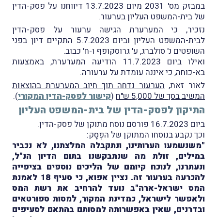
במבזק מס' 2031 מיום 13.7.2023 דיווחנו על פסק-הדין
של בית-המשפט העליון בערעור.
נזכיר, כי המערערת הגישה ערעור על פסק-הדין
לבית-המשפט העליון וביום 5.7.2023 התקיים דיון בפני
השופטים נ' סולברג, ע' גרוסקופף ו-ח' כבוב.
ואילו ביום 11.7.2023 הודיעה המערערת, באמצעות
בא-כוחה, כי איננה עומדת על ערעורה.
לאור זאת,
הערעור נדחה תוך חיוב המערערת בהוצאות
המשיב בסך של 5,000 ש"ח
(
קישור לפסק-הדין המקורי
).
התיקון לפסק-הדין של בית-המשפט העליון
ביום 16.7.2023 פורסם נוסח מתוקן של פסק-הדין.
וכך נקבע בנוסחו המתוקן של הפְּסָק:
"משנשמעו הערותינו, ונתקבלה המלצתנו, לא נכביר
במילים, זולת מה שנתבקשנו בתום הדיון הנ"ל,
ונעתרנו, לנוכח קיומם של הליכים נוספים בציפייה
להכרעה בערעור זה. נציין אפוא, כי סעיף 18 לאמנת
המס ישראל-ארה"ב נועד להרחיב את רשת המס
ולאפשר לישראל, כמדינת המקור, למסות ספורטאים
ובדרנים, שאין באפשרותה למסותם בהתאם לסעיפים