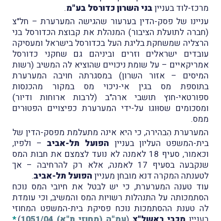
מרכז-לוד בעניין
בני השרון כדורסל בע"מ
.
עניינו של פסק-הדין בערעור שהגישה המערערת – חל"צ
(חברה לתועלת הציבור) המנהלת את קבוצת הכדורסל בני
הרצליה שמשחקת בליגת העל בכדורסל בישראל ומעסיקה
עובדים ישראלים וזרים וביניהם גם שחקני כדורסל
אמריקאיים – על שומת ניכויים שהוציא לה המשיב (רשות
המיסים – אזור השרון) במסגרתה חויבה המערערת
בתוספת מס בגין אי-ניכוי מס במקור מהכנסות
ספורטאי-חוץ תושבי ארה"ב (לרבות ארוחות ודיור)
ומסכומים שסוּוגו על-ידי המערערת כפיצויים הפטוּרים
ממס.
המערערת הִבהירה, כי היא אינה מתעלמת מפסק-הדין של
בית-המשפט העליון בעניין
הפועל תל-אביב
– ולפיו,
וכאמור, סעיף 18 לאמנה לא נועד לצמצם את חבות המס
שנקבעה בסעיף 17 לאמנה, אלא רק להרחיבה – אך
לטענתה המקרה דנא מובחן מעניין
הפועל תל-אביב
.
עוד טענה המערערת, כי יש לבטל את חיובי המס נוכח
הסתמכותה על התנהלות רשויות המס והמשיב, וכי עומדת
לה טענת ההסתמכות נוכח פסיקת בית-המשפט המחוזי
בעניין
מכבי ראשל"צ
(
עמ"ה (מחוזי ת"א) 1051/04
),
*