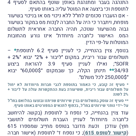
התנהגה בעבר ומתנהגת באופן שוטף בהתאם לסעיף 4
לתוספת וכי ביצעה את המוטל עליה באותו סעיף;
- אם הועברו סכומים לחו"ל ללא ניכוי מס או בניכוי בשיעור
מופחת, ויתברר כי היה על החברה לנַכּות מס במקור בשיעור
גבוה מהשיעור שנוכה, תהיה החברה אחראית לתשלום
המס. האישור כ"חברה מיוחדת" אינו גורע מהחובות
המוטלות על-פי הדין.
בנוסף, צוין בהנחייה, כי לעניין סעיף 6.2 לתוספת
*
–
תשלומים עבור ריבית, במקום "ליבור + 2%" יבוא "2% +
SOFR"; ואילו לעניין סעיף 3.9 להוראת ביצוע
34/93
**
תינתן הקלה, כך שבמקום "60,000$" יבוא
"250,000$ לכל משלם".
* סעיף זה קובע, כי האמור בתוספת לגבי חברות מיוחדות לא יחול
על תשלומים עבור ריבית, ששיעורה בעת ההתקשרות עולה על ליבור +
2% לשנה
** סעיף זה עוסק בתשלומים בגין שירותים שניתנו ובוצעו במלואם בחו"ל
על-ידי נותני שירותים בחו"ל, בכפוף לתנאים המפורטים באותו סעיף.
עוד צוין בהנחייה, כי נספח ג' לתוספת (בקשה להיחשב
כ"חברה מיוחדת" לעניין העברת תשלומים לתושבי
חוץ) עודכן וכעת מדובר בטופס מחיֵיב שמספרו 615
(
קישור לטופס 615
); כי נספח ד' לתוספת (אישור חברה