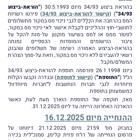
בהוראת ביצוע 34/93 מיום 30.5.1993 (
"הוראת-ביצוע
34/93"
) (
קישור להוראת-ביצוע 34/93
) פירטו רשויות
המס בהרחבה את הכְּלָלים לגבי ניכוי מס במקור מתשלומים
לתושבי-חוץ וההליכים לקבלת אישור לאי-ניכוי מס במקור,
לפטוֹר ממס או למס בשיעור מוקטן. על-מנת להקל על
ציבור הנישומים והמוסדות הכספיים נמנתה
בהוראת-הביצוע האמורה רשימה של תשלומים שהבנק
רשאי להעבירם ללא ניכוי מס במקור, וזאת על-סמך הצהרת
המשלם/מקבל.
ביום 26.1.1998 פורסמה תוספת להוראת-ביצוע 34/93
הנ"ל (
"התוספת"
) (
קישור לתוספת
) ובגדרהּ נקבעו הקלוֹת
מיוחדות לגבי חברות הנחשבות ל"חברות מיוחדות"
כמשמעותן בתוספת.
מאז, תוקפהּ של התוספת הוארך מעת לעת, כאשר
ההארכה האחרונה הייתה עד ליום 31.12.2025.
ההנחייה מיום 16.12.2025
במבזק מס' 2159 מיום 21.12.2025 דיווחנו על
פרסום הנחייתה של רו"ח פזית קלימן, סמנכ"לית בכירה