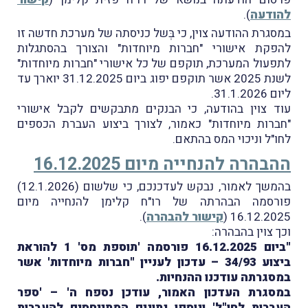
להודעה
).
במסגרת ההודעה צוין, כי בְּשל כניסתה של מערכת חדשה זו
להפקת אישורי "חברות מיוחדות" והצורך בהסתגלות
לתפעול המערכת, תוקפם של כל אישורי "חברות מיוחדות"
לשנת 2025 אשר תוקפם יפוג ביום 31.12.2025 יוארך עד
ליום 31.1.2026.
עוד צוין בהודעה, כי הבנקים מתבקשים לקבל אישורי
"חברות מיוחדות" כאמור, לצורך ביצוע העברת הכספים
לחו"ל וניכוי המס בהתאם.
ההבהרה להנחייה מיום 16.12.2025
בהמשך לאמור, נבקש לעדכנכם, כי שלשום (12.1.2026)
פורסמה הבהרתה של רו"ח קלימן להנחייה מיום
16.12.2025 (
קישור להבהרה
).
וכך צוין בהבהרה:
"ביום 16.12.2025 פורסמה 'תוספת מס' 1 להוראת
ביצוע 34/93 – עדכון לעניין "חברות מיוחדות' אשר
במסגרתה עודכנו ההנחיות.
במסגרת העדכון האמור, עודכן נספח ה' – 'ספר
העברות לחו"ל' ונוספו נתונים המתייחסים להעברות