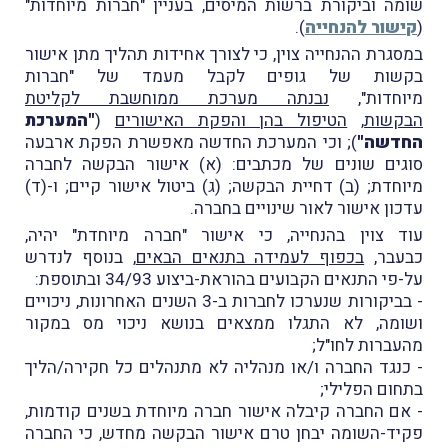
שומה וביקורת ברשות המיסים, בעניין "חברות מיוחדות"
(
קישור להנחייה
).
במסגרת ההנחייה צוין, כי לצורך אחידות תהליך מתן אישור
בקשות של גופים לקבל מעמד של "חברות
מיוחדות",
נבנתה מערכת ממוחשבת לקליטת
הבקשות
,
הטיפול בהן והפקת האישורים
(
"המערכת
החדשה"
); וכי המערכת החדשה מאפשרת הפקת ארבעה
סוגים שונים של מכתבים: (א) אישור הבקשה לחברה
מיוחדת; (ב) דחיית הבקשה; (ג) ביטול אישור קיים; ו-(ד)
עדכון אישור לאור שינויים בחברה.
עוד צוין בהנחייה, כי אישור "חברה מיוחדת" יהיה,
כבעבר,
בכפוף לעמידה בתנאים הבאים
, בנוסף לנדרש
על-פי התנאים הקבועים בהוראת-ביצוע 34/93 ובתוספת:
- בביקורות שנערכו לחברות ב-3 השנים האחרונות, ניכויים
ושומה, לא התגלו ממצאים בנושא ניכוי מס במקור
מהעברות לחו"ל;
- כנגד החברה ו/או מנהליה לא מתנהלים כל חקירה/הליך
בתחום הפלילי;
- אם החברה קיבלה אישור חברה מיוחדת בשנים קודמות,
פקיד-השומה יבחן טרם אישור הבקשה מחדש, כי החברה