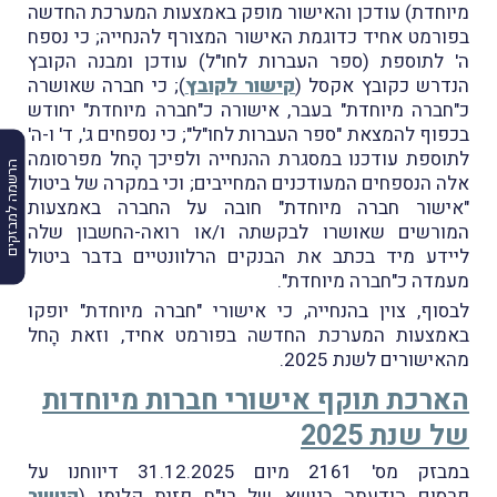
מיוחדת) עודכן והאישור מופק באמצעות המערכת החדשה
בפורמט אחיד כדוגמת האישור המצורף להנחייה; כי נספח
ה' לתוספת (ספר העברות לחו"ל) עודכן ומבנה הקובץ
הנדרש כקובץ אקסל (
קישור לקובץ
); כי חברה שאושרה
כ"חברה מיוחדת" בעבר, אישורה כ"חברה מיוחדת" יחודש
בכפוף להמצאת "ספר העברות לחו"ל"; כי נספחים ג', ד' ו-ה'
לתוספת עודכנו במסגרת ההנחייה ולפיכך הָחל מפרסומה
הרשמה למבזקים
אלה הנספחים המעודכנים המחייבים; וכי במקרה של ביטול
"אישור חברה מיוחדת" חובה על החברה באמצעות
המורשים שאושרו לבקשתה ו/או רואה-החשבון שלה
ליידע מיד בכתב את הבנקים הרלוונטיים בדבר ביטול
מעמדה כ"חברה מיוחדת".
לבסוף, צוין בהנחייה, כי אישורי "חברה מיוחדת" יופקו
באמצעות המערכת החדשה בפורמט אחיד, וזאת הָחל
מהאישורים לשנת 2025.
הארכת תוקף אישורי חברות מיוחדות
של שנת 2025
במבזק מס' 2161 מיום 31.12.2025 דיווחנו על
פרסום הודעתה בנושא של רו"ח פזית קלימן (
קישור