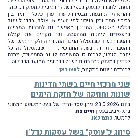
זיכוי שלא נוצלה בתוך שלוש שנים ממועד ביצוע הרכישה
תוענק לחברה כמענק כספי בשנה הרביעית כמענק רכישה.
ההוראות המוצעות מבטיחות שווי ערך כלכלי דומה בין
הזיכוי ממס ובין הניכוי לפי סעיף 5. אולם, בכדי לעמוד
בכללי ה-OECD, המנגנון מאפשר גם לחברות המצויות
בהפסדים ליהנות מההטבה, וכן מקדים את קבלת
ההטבה: בעוד שבמסלול הניכוי המקורי החֵלק החמישי של
ההטבה ניתן רק בשנה החמישית, הרי שבמסלול זה כל
יתרת הזיכוי, לרבות זו המשויכת לשנה החמישית, ניתנת
לפדיון כמענק כבר בתום השנה הרביעית ממועד הרכישה.
להורדת טיוטת התקנות,
לחצו כאן
.
שני מרכזי חיים בשתי מדינות
שונות וחוזקה של חזקת הימים
ביום 28.5.2026 ניתן פסק-הדין של בית-המשפט המחוזי
בתל-אביב בעניין
חיים צח
.
להמשך,
לחצו כאן
.
סיווג כ"עוסק" בּשל עסקות נדל"ן