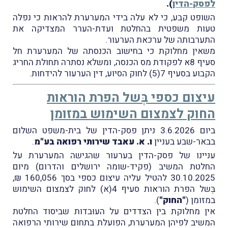
לפסק-הדין
).
השופט קבע, כי
לא עלה בידי המערערת להראות כי נפלה
טעות משפטית בהחלטת ועדת-הערר המצדיקה את
התערבותה של ערכאת הערעור.
משאין מחלוקת כי בחישוב הכנסתה של המערערת חל
סעיף 8א לפקודת מס הכנסה, ומשלא נסתרה תחולת החריג
הקבוע בסעיף 7(5) לחוק הסיוע, דין הערעור להידחות
.
עיצום כספי בְּשל הפרת הוראות
החוק לצמצום השימוש במזומן
ביום 3.6.2026 ניתן פסק-הדין של בית-משפט השלום
בבאר-שבע בעניין
ו. א. עאבד שירותי רפואה בע"מ
.
עניינו של פסק-הדין בערעור שהגישה המערערת על
החלטת המשיב (פקיד-שומה ירושלים והדרום) מיום
30.10.2025 להטיל עליה עיצום כספי בסך 160,056 ₪,
בְּשל הפרת הוראות סעיף 4(א) לחוק לצמצום השימוש
במזומן (
"החוק"
).
אין מחלוקת בין הצדדים על העוּבדות שביסוד החלטת
המשיב לפיהן המערערת, הפועלת בתחום שירותי הרפואה