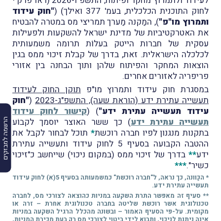
לעידוד ולתמרוץ מחקר ופיתוח, התשפ"ו-2026 (ראו פרק י
לחוק התוכנית הכלכלית, בעמ' 377 ואילך) (
"חוק עידוד
ותמרוץ מו"פ"
), המַקנה מַערך תמריצי מס במטרה להבטיח
את האטרקטיביות של מדינת ישראל להשקעות ולפעילות
עסקית של חברות הייטק בעלוֹת תרומה משמעותית
לכלכלה הישראלית. זאת, בדרך של קבלת זיכוי ממס בגין
הוצאות המחקר והפיתוח שלהן ותוך הבחנה בין אזורי
פריפריה לאזורים אחרים.
במסגרת חוק עידוד ותמרוץ מו"פ
תוקן החוק לעידוד
תעשייה עתירת ידע (הוראת שעה), התשפ"ג-2023
(
"חוק
עידוד תעשייה עתירת ידע"
) (
קישור לחוק עידוד
הרשמה למבזקים
תעשייה עתירת ידע
) כך ששר האוצר יוסמך לקבוֹע
בתקנות מנגנון לפיו חברה רוכשת
*
תוכל לבחור לקבל את
ההטבה הקבועה בסעיף 5 לחוק עידוד ותעשייה עתירת
ידע
**
בדרך של זיכוי ממס (במקום ניכוי) שייחשב כ"זיכוי
כשיר".
***
* הכַּוונה, כך נראה, ל"חברה רוכשת" כמשמעותה בסעיף 5(א) לחוק עידוד
תעשייה עתירת ידע.
** סעיף זה מאפשר התרת השקעה במניות כהוצאה לצורכי מס, לחברה
טכנולוגית אשר רוכשת שליטה בחברה טכנולוגית אחרת – זרה או
מקומית. על-פי הסעיף האמור – ובשונה מהכלל הרגיל השקעה במניות
אינה ניתנת לניכוי, ותבוא לידי ביטוי לצורכי מס רק בעת מכירת המניות,