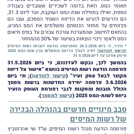
תאומי המס, וזאת בדומה לשכירים שעובדים בעבודה
נוספת; ואילו בתחילת שנת-המס העוקבת, ועד ליום 31.3,
הם נדרשים להגיש את הדיווח השנתי המסכם, שבו הם
מדַווחים על מחזור הכנסתם ומשלמים את המס המגיע,
בהתאם לחישוב שהמערכת עורכת עבורם על בסיס תיאום
המס ולאחַר ניכוי הוצאות בשיעור של 30% מהמחזור.
* נזכיר, כי ביום 24.2.2026 התפרסמה הודעת דוברוּת רשות המיסים
(
קישור להודעה
) לפיה לצורך הדיווח והתשלום בגין שנת-המס 2025
תינתן אורכה עד ליום 31.5.2026.
בהמשך לכך, נבקש לעדכנכם, כי ביום 31.5.2026
פורסמה הודעת רשות המיסים בנושא "אישור על דיווח
מקוצר לבעל עסק זעיר" (
קישור להודעה
); וכי ביום
3.6.2026 פרסמה יחידת החדשנות ברשות מסמך
הכולל תובנות ומסקנות לגבי רפורמת העוסק הזעיר
ביחס לשנת-המס 2025 (
קישור למסמך
).
סבב מינויים חדשים בהנהלה הבכירה
של רשות המיסים
פורסמה הודעת מנהל רשות המיסים, עו"ד שי אהרונוביץ