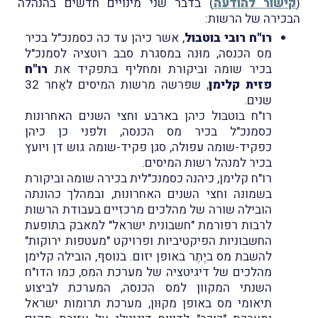
(
קישור להודעה
) בדבר שני מינויים חדשים בהנהלה
הבכירה של הרשות:
רו"ח רובי בוטבול
, אשר כיהן עד כה כסמנכ"ל בכיר
מס הכנסה, מוּנה במסגרת סבב רוטציה לסמנכ"ל
בכיר שומה וביקורת ומחליף בתפקיד את
רו"ח
פזית קלימן
, שפרשה מרשות המיסים לאַחר 32
שנים.
רו"ח בוטבול כיהן בארבע וחצי השנים האחרונות
כסמנכ"ל בכיר מס הכנסה, ולפני כן כיהן
כפקיד-שומה עפולה, סגן פקיד-שומה גוש דן ויועץ
בכיר למנהל רשות המיסים.
רו"ח קלימן, כיהנה כסמנכ"לית בכירה שומה וביקורת
בשמונה וחצי השנים האחרונות, ובמהלך כהונתה
הובילה שורה של מהלכים מרכזיים בעבודת הרשות
לרבות רפורמת "חשבונית ישראל" למאבק בתופעת
החשבוניות הפיקטיביות ופרויקט "מעטפות ירוקות"
להשבת מס ביֶתֶר באופן יזום. בנוסף, הובילה קלימן
מהלכים של דיגיטציה של מערכת המס, כמו הדו"ח
השנתי המקוון למס הכנסה, המערכת לביצוע
תיאומי מס באופן מקוּון, מערכת תרומות ישראל