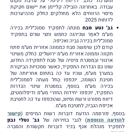
ומערכת "כוכב" לדיווח דיגיטלי על עזיבת מקום
עבודה. באחרונה הובילה קליימן את יישום חקיקת
מיסוי הרווחים הלא מחולקים כחלק מההיערכות
לדוחות 2025.
גב' נטע סבח
מונתה לתפקיד סמנכ"לית בכירה
מע"מ לאחַר שכיהנה כחמש וחצי שנים בתפקיד
סמנכ"לית בכירה גביה ואכיפה.
קודם לכן שימשה סבח כממונה אזורית מע"מ פתח
תקווה וממונה אזורית מע"מ ירושלים. כחלק משינוי
ארגוני ובמסגרת מינויה של סבח לתפקידה החדש,
שונו גם הגדרות התפקיד, כאשר סמכויות הביקורת
במערך מע"מ, שהיו עד כה בתחום אחריותה של
חטיבת השומה, יוכפפו הָחל מעתה לסמנכ"לית
בכירה מע"מ. בנוסף, במסגרת שינוי הגדרות
התפקיד, יוכפפו יחידות החזרי מע"מ ודיפלומטים,
דיווח מפורט ורשת וסיווג, שהוכפפו עד כה לחטיבת
אכיפת הגביה, לחטיבת מע"מ.
בנוסף, פורסמה הודעת דוברוּת רשות המיסים (
קישור
להודעה הנוספת
) לגבי בחירתה של
גב' נטלי נבון
לתפקיד מנהלת אגף בכיר דוברוּת תקשורת והסברה