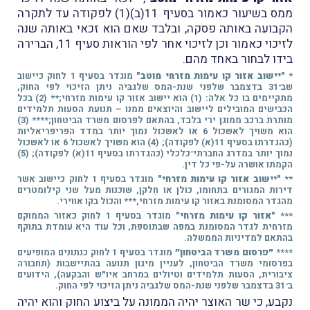
ממס בשיעור כאמור בסעיף 11(ב)(1) לפקודה עד לתקרה
הקבועה באותה פסקה, ובלבד שאם הוא זכאי באותה שנה
לזיכוי כאמור וכן לזיכוי אחר לפי הוראות סעיף 11, הברירה
בידו לבחור באחד מהם.
*
"יישוב אזור קו עימות מזרחי מוטב"
מוגדר בסעיף 1 לחוק כיישוב
שב־31 בדצמבר שלפני שנת-המס שלגבּיה ניתן הזיכוי לפי החוק,
מתקיימים בו כל אלה: (1) הוא יישוב אזור קו עימות מזרחי;** (2) בכל
הכבישים המובילים ליישוב והיוצאים ממנו – תנועת הסעות תלמידים
מותרת ברכב ממוגן ירי בלבד, בהתאם לפרסום משרד הביטחון;**** (3)
הוא משויך לאשכול 6 או לאשכול נמוך יותר במדד הפריפריאליות
(כהגדרתו בסעיף 11(א) לפקודה); (4) הוא משויך לאשכול 6 או לאשכול
נמוך יותר במדרג החברתי־כלכלי (כהגדרתו בסעיף 11(א) לפקודה); (5)
הקמתו אושרה על-פי כל דין.
**
"יישוב אזור קו עימות מזרחי"
מוגדר בסעיף 1 לחוק כיישוב אשר
דירות המגורים בתחומו, כולן או חֵלקן, שוכנות מעל שני קילומטרים
מהגדר המסומנת באזור קו עימות מזרחי,*** והכול בקו אווירי.
***
"אזור קו עימות מזרחי"
מוגדר בסעיף 1 לחוק כאזור הממוקם
מזרחית לגדר המסומנת במפה שבתוספת, וכל עוד היא עומדת בתוקף
בהתאם למדיניות הממשלה.
****
״פרסום משרד הביטחון״
מוגדר בסעיף 1 לחוק כנתונים המופיעים
בפרסומי משרד הביטחון, לעניין מיגון תנועה בהתיישבות (תחבורה
ציבורית, הסעות תלמידים וטיולים במרחב איו״ש והבקעה), הידועים
ב־31 בדצמבר שלפני שנת-המס שלגבּיה ניתן הזיכוי לפי החוק.
נקבע, כי שר האוצר יהיה הממונה על ביצוע החוק והוא יהיה