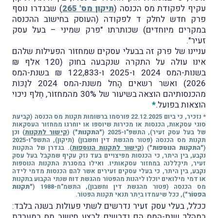
עקיף לפקודת מס הכנסה (
תיקון מס' 265
) שבגדרו נוסף
פרק חדש לחלק ד לפקודה (העוסק בחישוב ההכנסה
במקרים מיוחדים) שכותרתו "פרק שמיני – בעל עסק
זעיר".
עניינו של פרק זה בבעלי עסקים שמחזוֹר הפעילות שלהם
אינו עולה על התקרה שנקבעה בחוק (120 אלף ₪
בשנות-המס 2024 ו-2025 ו-122,833 ₪ בשנת-המס
2026) ואשר רשאים הָחל משנת-המס 2024 לנַכּוֹת
מהכנסותיהם הוצאה בשיעור של 30% מהמחזוֹר, חֶלף ניכוי
הוצאות בפועל.
*
* נזכיר, כי ביום 22.12.2025 פורסמו ברשומות תקנות מס הכנסה (קביעת
סוגי עסקאות, הכנסות או מכירות שיוספו או יוחרגו ממחזור העסקאות
של בעל עסק זעיר), התשפ"ו-2025 (
"התקנות"
) (
קישור לתקנות
) וכן
תקנות מס הכנסה (פטור מהגשת דין וחשבון) (תיקון), התשפ"ו-2025
(
"התקנות הנוספות"
) (
קישור לתקנות הנוספות
). בגדרן של התקנות
נקבע, בין היתר, כי הכנסות מפיצויים בעד נזק עקיף שמקבל בעל עסק
זעיר, תיכָּללנה במחזור עסקאותיו. ואילו במסגרת התקנות הנוספות
נקבע, בין היתר, כי בעלי עסקים זעירים אשר להם הכנסות מדמי לידה
או דמי מילואים יוכלו ליהנות מהפטוֹר מהגשת דוח שנתי הקבוע בתקנות
מס הכנסה (פטור מהגשת דין וחשבון), התשמ"ח-1988 (
"תקנות
הפטוֹר"
), ככל שיעמדו ביֶתר תנאי תקנות הפטוֹר.
ככלל, בעלי עסק זעיר נדרשים לשתי פעולות בשנה בלבד:
במהלך שנת-המס הם נדרשים לבצע חישוב מס במערכת