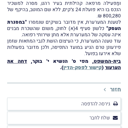
ומַפעילה מרפאה קהילתית בעיר רהט, מסרה למשכיר
הנכס בו היא פועלת 24 צ'קים, ללא שם המוטב, בהיקף של
800,280 ₪.
לטענת המערערת, אין מדובר בשיקים שנמסרו
"במסגרת
העסק"
כלשון סעיף 4(א) לחוק, משום שהשכרת מבנים
אינה עסקהּ של המערערת אלא מתן שירותי רפואה.
עוד טענה המערערת, כי העיצום הושת לגבי המחאות שזמן
פירעונן טרם הגיע במועד התפיסה, ולכן מדובר בפעולות
שלא אירעו בפועל.
בית-המשפט
, מפי ס' הנשיא י' בוקר,
דחה את
הערעור
(
קישור לפסק-הדין
).
חזור
גירסה להדפסה
שלח לחבר