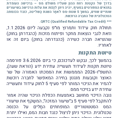
בדרך של הקטנת רווח ההון שעליו משולם מס – ברכישה העומדת
בתנאים המפורטים בסעיף, יהיה ניתן לנַכּוֹת את עלות הרכישה בשיעורים
שנתיים שווים, במשך 5 שנות-מס לאחַר השגת הַשליטה, כנגד הכנסתה
הטכנולוגית של החברה הרוכשת.
*** QRTC (Qualified Refundable Tax Credit).
תחולת חוק עידוד ותמרוץ מו"פ נקבעה ליום 1.1.2026,
וזאת לגבי הוצאות מחקר ופיתוח מזכות (כהגדרתן בחוק)
שהוציאה חברה כשירה (כהגדרתה בחוק) ביום זה או
לאחריו.
טיוטת התקנות
בהמשך לכך, נבקש לעדכנכם, כי ביום 3.6.2026 פורסמה
טיוטת תקנות לעידוד תעשייה עתירת ידע (הוראת שעה),
התשפ"ו-2026 המממשות את הסמכתו האמורה של שר
האוצר וקובעות מנגנון בחירה המאפשר לחברה רוכשת
להמיר את הניכוי המותר לפי סעיף 5 לחוק עידוד ותעשייה
עתירת ידע בזיכוי ממס.
גובה הזיכוי מחושב באמצעות הכפלת הניכוי שהיה אמור
להתקבל לפי סעיף 5 ב"שיעור המזכה", המשַקף את שיעורי
המס הסטטוטוריים המופחתים החָלים על הכנסה
טכנולוגית. הזיכוי ניתן לניצול כנגד חבות המס, ואילו יתרת