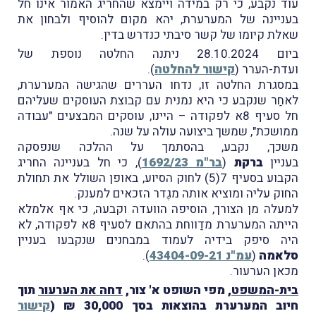
עוד נקבע, כי רק במידה ויימצא שהחריג האמור אינו חל
בעניינה של המערערת, יהא מקום להוסיף ולבחון את
שאלת קיומו של קשר סיבתי כנדרש בדין.
ביום 28.10.2024 ניתנה החלטה נוספת של
ועדת-הערר (
קישור להחלטה
).
במסגרת החלטה זו, נדחו העררים שהגישה המערערת,
לאחַר שנקבע כי היא נמנית עם קבוצת העוסקים שעליהם
חל סעיף 8א לפקודה – היינו, עוסקים המבצעים "עבודה
ממושכת", שמשך ביצועה עולה על שנה.
משכך, נקבע, בהסתמך על
ההלכה שנפסקה
בעניין
ברקת
(
בר"מ 1692/23
),
כי חל בעניינה החריג
הקבוע בסעיף 7(5) לחוק הסיוע, באופן השולל את תחולת
החוק עליה ומוציא אותה מגֶדר הזכאים למענק.
למעלה מן הצורך, הוסיפה הוועדה וקבעה, כי אף אלמלא
הייתה המערערת מדַווחת בהתאם לסעיף 8א לפקודה, לא
היה סיפק בידיה לעמוד במבחנים שנקבעו בעניין
סלאמה
(
עמ"נ 43404-09-21
).
מכאן הערעור.
בית-המשפט
, מפי השופט א' צור,
דחה את הערעור
תוך
חיוב המערערת בהוצאות בסך 30,000
₪ (
קישור