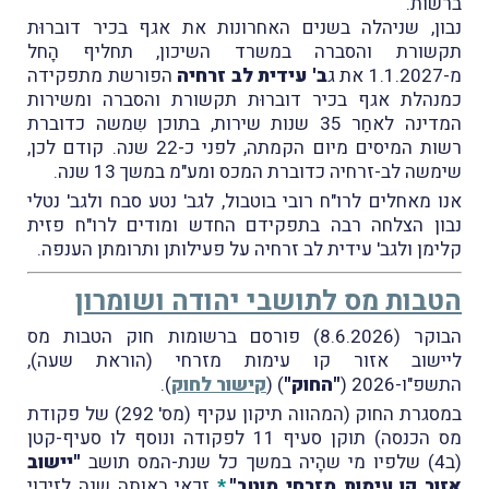
ברשות.
נבון, שניהלה בשנים האחרונות את אגף בכיר דוברוּת
תקשורת והסברה במשרד השיכון, תחליף הָחל
מ-1.1.2027 את ג
ב' עידית לב זרחיה
הפורשת מתפקידה
כמנהלת אגף בכיר דוברוּת תקשורת והסברה ומשירות
המדינה לאחַר 35 שנות שירות, בתוכן שִמשה כדוברת
רשות המיסים מיום הקמתה, לפני כ-22 שנה. קודם לכן,
שימשה לב-זרחיה כדוברת המכס ומע"מ במשך 13 שנה.
אנו מאחלים לרו"ח רובי בוטבול, לגב' נטע סבח ולגב' נטלי
נבון הצלחה רבה בתפקידם החדש ומודים לרו"ח פזית
קלימן ולגב' עידית לב זרחיה על פעילותן ותרומתן הענפה.
הטבות מס לתושבי יהודה ושומרון
הבוקר (8.6.2026) פורסם ברשומות חוק הטבות מס
ליישוב אזור קו עימות מזרחי (הוראת שעה),
התשפ"ו-2026 (
"החוק"
) (
קישור לחוק
).
במסגרת החוק (המהווה תיקון עקיף (מס' 292) של פקודת
מס הכנסה) תוקן סעיף 11 לפקודה ונוסף לו סעיף-קטן
(ב4) שלפיו מי שהָיה במשך כל שנת-המס תושב
"יישוב
אזור קו עימות מזרחי מוטב"
,
*
זכאי באותה שנה לזיכוי