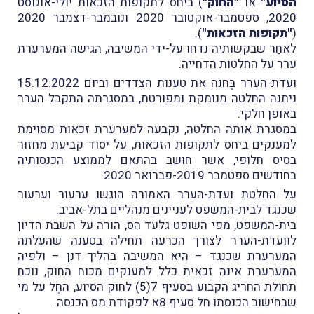
הסיוע"
או
"החוק"
)
ביחס לתקופות הזכאות יולי-אוגוסט
2020, ספטמבר-אוקטובר 2020 ונובמבר-דצמבר 2020
(
"תקופות הזכאות
"
).
לאחַר שבקשותיה נדחו על-ידי המשיבה, הגישה המערערת
ערר על החלטות הדחייה.
ועדת-הערר בָּחנה את טענות הצדדים וביום 15.12.2022
ניתנה החלטה מנומקת ומפורטת, במסגרתה התקבל הערר
באופן חלקי.
במסגרת אותה החלטה, נקבעה למערערת זכאות מסוימת
למענקים ביחס לתקופות הזכאות, על יסוד קביעת מחזור
בסיס חלופי, אשר חוּשב בהתאם לממוצע הכנסותיה
בחודשים ספטמבר 2019-פברואר 2020.
ע
ל החלטת ועדת-הערר האמורה הוגשו ערעור וערעור
שכנגד לבית-המשפט לעניינים מנהליים בתל-אביב.
בית-המשפט, מפי השופט גלעד הס, הורה על השבת הדיון
לוועדת-הערר לצורך הכרעה תחילה בטענה שהעלתה
המערערת שכנגד – היא המשיבה בהליך דנן – ולפיה
המערערת אינה זכאית כלל למענקים מכוח החוק, נוכח
תחולת החריג הקבוע בסעיף 7(5) לחוק הסיוע, החָל על מי
שבחישוב הכנסתו חל סעיף 8א לפקודת מס הכנסה.