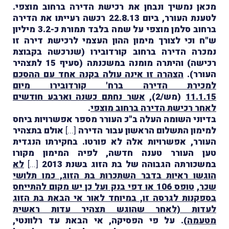
מכאן נמשיך ונבחן את רכישת הדירה ברחוב מוצפי.
לטענת העורר, ביום 22.8.13 רכשה רעייתו את הדירה
ברחוב סלמן מוצפי על שמה בלבד תמורת כ-3.2 מיליון
ש"ח וכי לצורך מימון ההון העצמי לרכישת דירה זו
נמכרה הדירה ברחוב קורדובירו (שנרכשה בקבוצת
רכישה) והיתרה מומנה במשכנתה (סעיף 15 לתצהיר
העורר).
הצהרה זו אינה עולה בקנה אחד עם ההסכם
למכירת הדירה ברח' קורדובירו מיום
11.1.15
(מש/2),
אשר נחתם כשנה וארבע חודשים
לאחר רכישת הדירה ברחוב מוצפי
.
בדיוני השומה העלה ב"כ העורר מספר אפשרויות ביחס
למימון התשלום הראשון עבור הדירה
[...]
אולם בתצהיר
העורר, אפשרויות אלה לא פורטו. בחקירתו הנגדית
טען העורר טענה חדשה, לפיה המימון מקורו
במשכורתה הגבוהה של בת הזוג בשנת 2013
[...]
לא
הוגשו ראיות בדבר השתכרות בת הזוג, כמו תלושי
שכר
,
טופס 106 או דפי בנק ועל כן יש מקום להתייחס
בספקנות לגרסה זו, במיוחד לאור אי הבאת בת הזוג
לעדות (לאחר שהוגש תצהיר עדות ראשית
מטעמה)
.
על פי הפסיקה, אי הבאת עד רלוונטי,