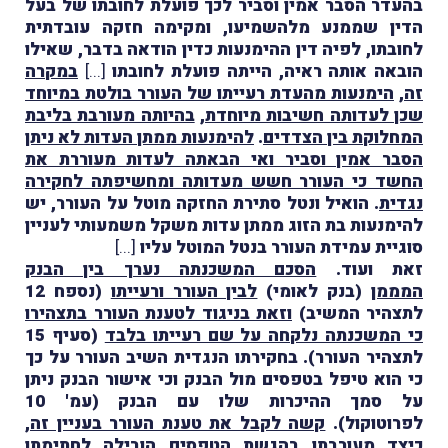
בהעדר הסבר אמין וסביר לכך פועלת לחובתו של בעל
הדין שממנע מלהשמיעו, ומקימה חזקה עובדתית
לחובתו, לפיה דין ההימנעות כדין הודאה בדבר, שאילו
הובאה אותה ראיה, הייתה פועלת לחובתו
[...]
במקרה
זה
,
הימנעות מהעדת רעייתו של העורר בולטת במיוחד
שכן לעדותה חשיבות מיוחדת
,
בהיותה מעורבת בליבת
המחלוקת בין הצדדים
.
להימנעות ממתן העדות לא ניתן
הסבר אמין וסביר ואי הבאתה לעדות מעוררת את
החשד כי העורר חשש מעדותה ומחשיפתה לחקירה
נגדית
. הואיל ונטל סתירת החזקה מוטל על העורר, יש
להימנעות בת הזוג ממתן עדות משקל משמעותי לעניין
סוגיית עמידת העורר בנטל המוטל עליו
[...]
זאת ועוד.
הסכם המשכנתה נערך בין הבנק
המממן
(בנק לאומי)
לבין העורר ורעייתו
(נספח 12
לתצהיר המשיב)
וזאת בניגוד לטענת העורר בתצהירו
כי המשכנתה נלקחה על שם רעייתו בלבד
(סעיף 15
לתצהיר העורר). בחקירתו הנגדית השיב העורר על כך
כי הוא טיפל בטפסים מול הבנק וכי אישור הבנק ניתן
על סמך ההיכרות שלו עם הבנק (עמ' 10
לפרוטוקול).
קשה לקבל את טענת העורר בעניין זה
,
כיצד מעורבתו בהגשת הטפסים הובילה לחתימתו