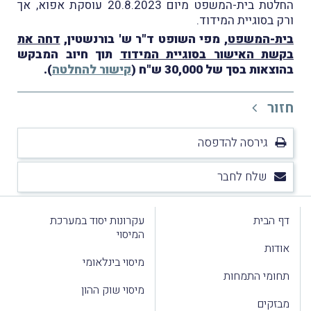
החלטת בית-המשפט מיום 20.8.2023 עוסקת אפוא, אך
ורק בסוגיית המידוד.
בית-המשפט
, מפי השופט ד"ר ש' בורנשטין,
דחה את
בקשת האישור בסוגיית המידוד
תוך חיוב המבקש
בהוצאות בסך של 30,000 ש"ח (
קישור להחלטה
).
חזור
גירסה להדפסה
שלח לחבר
דף הבית
עקרונות יסוד במערכת
המיסוי
אודות
מיסוי בינלאומי
תחומי התמחות
מיסוי שוק ההון
מבזקים