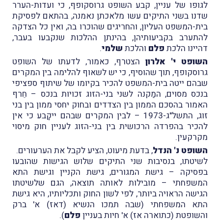
לגופו של עניין, קבע השופט גרוסקופף, כי ועדות-הערר
שדנו בשני התיקים עשו מלאכתן נאמנה, בהתאם לפסיקת
בית-המשפט העליון, והחריגים שהוכרו בה, ואין כל הצדקה
להתערב בקביעותיהן, בהינתן ההלכות שנקבעו בעבר,
דהיינו הלכת
פלם
והלכת
שלמי
.
השופט י' אלרון
הצטרף, כאמור, לדעתו של השופט
גרוסקופף, תוך שהוסיף, כי יש לשאוף להלימה בין המקרים
שבהם ייטה בית-המשפט להכיר בקיומו של שיתוף ספציפי
בנכס מסוים, המַקנה לשני בני-הזוג זכויות בנכס – חֵרף
האמור בהסכם הממון בין הצדדים ובחוק יחסי ממון בין בני
זוג, התשל"ג-1973 – לבין המקרים שבהם ייקָבע כי אין
להכיר בהפרדה הרכושית בין בני-הזוג לעניין חוק מיסוי
מקרקעין.
השופט נ' הנדל
, בדעת מיעוט, הציע לקבל את הערעורים.
לשיטתו, בנסיבות שני התיקים שלוש הגישות שהובעו
בפסיקה – גישת המגורים, גישת הקניין וגישת התא
המשפחתי – מובילות לאותה תוצאה, הגם שלשיטתו
הגישה הראויה ביותר, לפי לשון החוק ותכליותיו, היא גישת
התא המשפחתי (שבה תמכו הנשיא (דאז) א' ברק
והשופטת (כתוארה אז) א' חיות בעניין
פלם
).