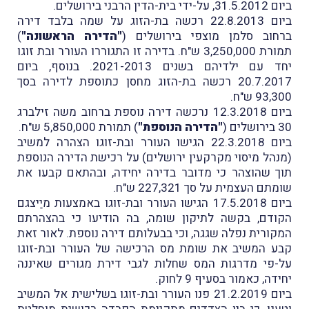
ביום 31.5.2012, על-ידי בית-הדין הרבני בירושלים.
ביום 22.8.2013 רכשה בת-הזוג על שמה בלבד דירה
ברחוב סלמן מוצפי בירושלים (
"הדירה הראשונה"
)
תמורת 3,250,000 ש"ח. בדירה זו התגוררו העורר ובת זוגו
יחד עם ילדיהם בשנים 2021-2013. בנוסף, ביום
20.7.2017 רכשה בת-הזוג מחסן כתוספת לדירה בסך
93,300 ש"ח.
ביום 12.3.2018 נרכשה דירה נוספת ברחוב משה זילברג
30 בירושלים (
"הדירה הנוספת"
) תמורת 5,850,000 ש"ח.
ביום 22.3.2018 הגישו העורר ובת-זוגו הצהרה למשיב
(מנהל מיסוי מקרקעין ירושלים) על רכישת הדירה הנוספת
תוך שהוצהר כי מדובר בדירה יחידה, ובהתאם קבעו את
שומתם העצמית על סך 227,321 ש"ח.
ביום 17.5.2018 הגישו העורר ובת-זוגו באמצעות מיַיצגם
הקודם, בקשה לתיקון שומה, בה הודיעו כי בהצהרתם
המקורית נפלה שגגה, וכי בבעלותם דירה נוספת. לאור זאת
קבע המשיב את שומת מס הרכישה של העורר ובת-זוגו
על-פי מדרגות המס שחלות לגבי דירת מגורים שאיננה
יחידה, כאמור בסעיף 9 לחוק.
ביום 21.2.2019 פנו העורר ובת-זוגו בשלישית אל המשיב