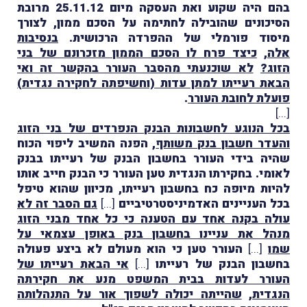
בהם היה שקוע ואת העסקה מיום 25.11.12 מרובת
הסיכונים שהובילה לחתימה על הסכם ממון, לצורך
מיסוד פורמלי של ההפרדה הרכושית.
בנסיבות
אלה
,
כיצד פרח לו הסכם הממון מזכרונם של בני
הזוג?
לא שוכנעתי מהסבר העורר בהקשר זה ואי
הבאת רעייתו למתן עדות (וחשיפתה לחקירה נגדית)
פועלת לחובת העורר
.
[...]
בכל הנוגע לחשבונות הבנק הנפרדים של בני הזוג
והעדר חשבון בנק משותף
, הפנה המשיב ליפוי הכוח
שהיה בידי העורר בחשבון הבנק של רעייתו בבנק
לאומי. בחקירתו הנגדית טען העורר כי הבנק חייב אותו
להיות מיופה כח בחשבון רעייתו, מכיוון שהוא טיפל
בכל העניינים האדמיניסטרטיביים
[...]
גם הסבר זה לא
עולה בקנה אחד עם הטענה כי כל אחד מבני הזוג
מנהל את עניינו בחשבון בנק באופן עצמאי על
שמו
[...]
העורר טען כי הוא מעולם לא ביצע פעולה
בחשבון הבנק של רעייתו
[...]
אי הבאת רעייתו של
העורר לעדות בבית המשפט מנע את חקירתה
הנגדית
,
שהייתה יכולה לשפוך אור על התנהלותה