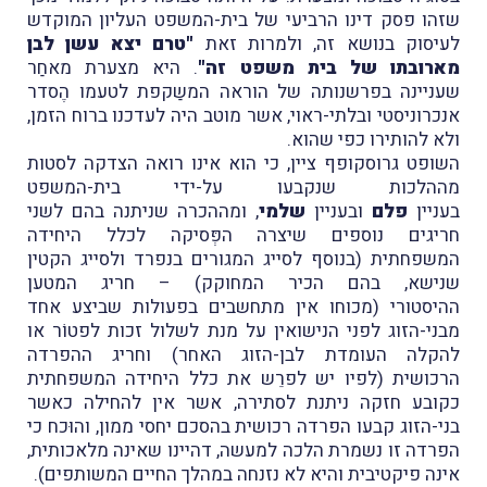
שזהו פסק דינו הרביעי של בית-המשפט העליון המוקדש
לעיסוק בנושא זה, ולמרות זאת
"טרם יצא עשן לבן
מארובתו של בית משפט זה"
. היא מצערת מאחַר
שעניינה בפרשנותה של הוראה המשַקפת לטעמו הֶסדר
אנכרוניסטי ובלתי-ראוי, אשר מוטב היה לעדכנו ברוח הזמן,
ולא להותירו כפי שהוא.
השופט גרוסקופף ציין, כי הוא אינו רואה הצדקה לסטות
מההלכות שנקבעו על-ידי בית-המשפט
בעניין
פלם
ובעניין
שלמי
, ומההכרה שניתנה בהם לשני
חריגים נוספים שיצרה הפְּסיקה לכלל היחידה
המשפחתית (בנוסף לסייג המגורים בנפרד ולסייג הקטין
שנישא, בהם הכיר המחוקק) – חריג המטען
ההיסטורי (מכוחו אין מתחשבים בפעולות שביצע אחד
מבני-הזוג לפני הנישואין על מנת לשלול זכות לפטוֹר או
להקלה העומדת לבן-הזוג האחר) וחריג ההפרדה
הרכושית (לפיו יש לפרֵש את כלל היחידה המשפחתית
כקובע חזקה ניתנת לסתירה, אשר אין להחילה כאשר
בני-הזוג קבעו הפרדה רכושית בהסכם יחסי ממון, והוּכח כי
הפרדה זו נשמרת הלכה למעשה, דהיינו שאינה מלאכותית,
אינה פיקטיבית והיא לא נזנחה במהלך החיים המשותפים).