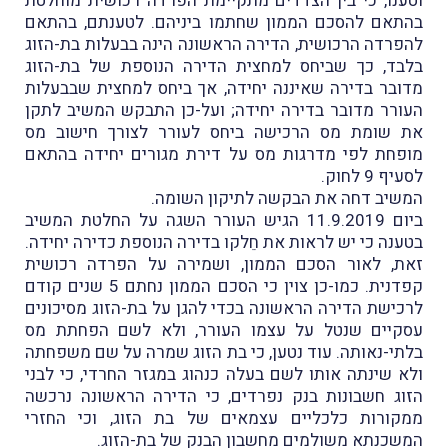
וטענו, כי בין הצדדים מתקיימת הפרדה רכושית מוחלטת
בהתאם להסכם הממון שחתמו ביניהם. לטענתם, בהתאם
להפרדה הרכושית, הדירה הראשונה הינה בבעלות בת-הזוג
בלבד, כך שביחס למחצית הדירה הנוספת של בת-הזוג
מדובר בדירה שאיננה יחידה, אך ביחס למחצית שבבעלות
העורר מדובר בדירה יחידה; ועל-כן התבקש המשיב לתקן
את שומת מס הרכישה ביחס לעורר לצורך חישוב מס
מופחת לפי מדרגות מס על דירת מגורים יחידה בהתאם
לסעיף 9 לחוק.
המשיב דחה את הבקשה לתיקון השומה.
ביום 11.9.2019 הגיש העורר השגה על החלטת המשיב
בטענה כי יש לראות את חֵלקו בדירה הנוספת כדירה יחידה.
זאת, לאור הסכם הממון, ושמירה על הפרדה רכושית
קפדנית. כמו-כן צוין כי הסכם הממון נחתם 5 שנים קודם
לרכישת הדירה הראשונה בכדי להגן על בת-הזוג מסיכונים
עסקיים שנטל על עצמו העורר, ולא לשם הפחתת מס
בלתי-נאותה. עוד נטען, כי בת הזוג שמרה על שם משפחתה
ולא שינתה אותו לשם בעלה כנהוג במגזר החרדי, כי לבני
הזוג חשבונות בנק נפרדים, כי הדירה הראשונה נרכשה
ממקורות כלכליים עצמאים של בת הזוג, וכי החזרי
המשכנתא משולמים מחשבון הבנק של בת-הזוג.