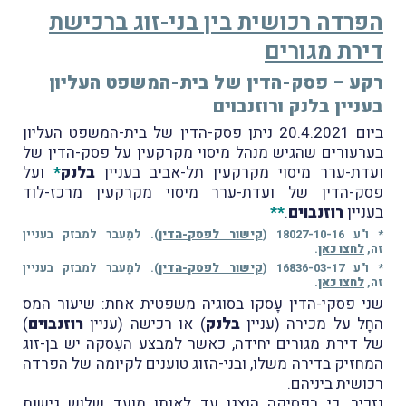
הפרדה רכושית בין בני-זוג ברכישת
דירת מגורים
רקע – פסק-הדין של בית-המשפט העליון
בעניין בלנק ורוזנבוים
ביום 20.4.2021 ניתן פסק-הדין של בית-המשפט העליון
בערעורים שהגיש מנהל מיסוי מקרקעין על פסק-הדין של
ועדת-ערר מיסוי מקרקעין תל-אביב בעניין
בלנק
*
ועל
פסק-הדין של ועדת-ערר מיסוי מקרקעין מרכז-לוד
בעניין
רוזנבוים
.
**
* ו"ע 18027-10-16 (
קישור לפסק-הדין
). למַעבר למבזק בעניין
זה,
לחצו כאן
.
* ו"ע 16836-03-17 (
קישור לפסק-הדין
). למַעבר למבזק בעניין
זה,
לחצו כאן
.
שני פסקי-הדין עָסקו בסוגיה משפטית אחת: שיעור המס
החָל על מכירה (עניין
בלנק
) או רכישה (עניין
רוזנבוים
)
של דירת מגורים יחידה, כאשר למבצע העִסקה יש בן-זוג
המחזיק בדירה משלו, ובני-הזוג טוענים לקיומה של הפרדה
רכושית ביניהם.
נזכיר, כי בפסיקה הוצגו עד לאותו מועד שלוש גישות