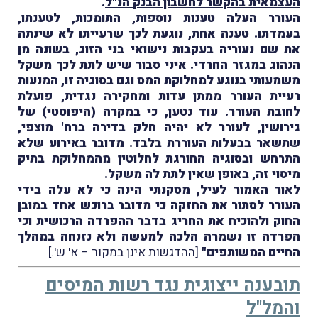
העצמאית בהקשר לחשבון הבנק הנ"ל
.
העורר העלה טענות נוספות, התומכות, לטענתו,
בעמדתו. טענה אחת, נוגעת לכך שרעייתו לא שינתה
את שם נעוריה בעקבות נישואי בני הזוג, בשונה מן
הנהוג במגזר החרדי. איני סבור שיש לתת לכך משקל
משמעותי בנוגע למחלוקת המס וגם בסוגיה זו, המנעות
רעיית העורר ממתן עדות ומחקירה נגדית, פועלת
לחובת העורר. עוד נטען, כי במקרה (היפוטטי) של
גירושין, לעורר לא יהיה חלק בדירה ברח' מוצפי,
שתשאר בבעלות העוררת בלבד. מדובר באירוע שלא
התרחש ובסוגיה החורגת לחלוטין מהמחלוקת בתיק
מיסוי זה, באופן שאין לתת לה משקל.
לאור האמור לעיל, מסקנתי הינה כי לא עלה בידי
העורר לסתור את החזקה כי מדובר ברוכש אחד במובן
החוק ולהוכיח את החריג בדבר ההפרדה הרכושית וכי
הפרדה זו נשמרה הלכה למעשה ולא נזנחה במהלך
החיים המשותפים"
[ההדגשות אינן במקור – א' ש'.]
תובענה ייצוגית נגד רשות המיסים
והמל"ל