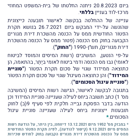
ביום 20.8.2023 ניתנה החלטתו של בית-המשפט המחוזי
מרכז-לוד בעניין
בללתי
.
עניינה של ההחלטה בבקשה לאישור תובענה כייצוגית
שהוגשה על-ידי המבקש ביום 26.7.2021 בנושא תקרת
הפטוֹר החודשית ממס על הכנסה מהשכרת דירת מגורים
הקבועה בחוק מס הכנסה (פטור ממס על הכנסה מהשכרת
דירת מגורים), תש"ן-1990 (
"החוק"
).
על-פי הנטען, המשיבים (רשות המיסים והמוסד לביטוח
לאומי) גבו מס הכנסה ודמי ביטוח לאומי ביֶתֶר, בהתאמה, הן
כתוצאה ממידוד שגוי של סכום תקרת הפטוֹר (
"סוגיית
המידוד"
) והן כתוצאה מעיגול שגוי של סכום תקרת הפטוֹר
(
"סוגיית עיגול הסכומים"
).
בתגובה לבקשה לאישור, הגישה רשות המיסים (המשיבה
מס' 1) כתב תשובה ביחס לעילה שעניינה סוגיית המידוד וכן
הודעה בדבר הפסקת גבייה חלקית לפי סעיף 9(ב) לחוק
תובענות ייצוגיות ביחס לעילה שעניינה סוגיית עיגול
הסכומים.
*
* במבזק מס' 1952 מיום 13.12.2021 דיווחנו, בין היתר, על הודעת רשות
המסים מיום 9.12.2021 (
קישור להודעה
), לפיה תקרת הפטוֹר החודשית
ממס על הכנסה מהשכרת דירת מגורים הקבועה בחוק לחודש שכירות