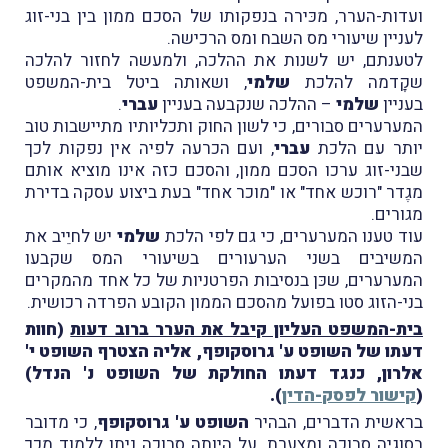
ועדות-הערר, מכּירה בנפקותו של הסכם ממון בין בני-זוג
לעניין שיעורי מס השבח ומס הרכישה.
לטענתם, יש לשנות את ההלכה, ולמעשה לחזור להלכה
שקָדמה להלכת
שלמי
, ושאותה ביטל בית-המשפט
בעניין
שלמי
– ההלכה שנקבעה בעניין
עברי
.
המערערים סבורים, כי לשון החוק ותכליותיו מתיישבות טוב
יותר עם הלכת
עברי
, ועם הכרעה לפיה אין נפקות לכך
שבני-זוג ערכו הסכם ממון, והסכם כזה אינו מוציא אותם
מגֶדר "רוכש אחד" או "מוכר אחד" בעת ביצוע עסקה בדירת
מגורים.
עוד טענו המערערים, כי גם לפי הלכת
שלמי
יש לחיֵיב את
המשיבים בשני הערעורים בשיעורי המס שקבעו
המערערים, שכּן בנסיבות הפרטניות של כל אחד מהמקרים
בני-הזוג סטו בפועל מהסכם הממון הקובע הפרדה רכושית.
בית-המשפט העליון קיבל את הערר ברוב דעות
(חוות
דעתו של השופט ע' גרוסקופף, אליה הצטרף השופט י'
אלרון, כנגד דעתו החולקת של השופט נ' הנדל)
(
קישור לפסק-הדין
).
בראשית הדברים, הבהיר
השופט ע' גרוסקופף
, כי מדובר
בסוגיה סבוכה ומצערת. על היותה סבוכה ניתן ללמוד מכך