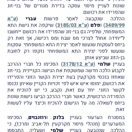
שונות לעניין מיסוי עסקה בדירת מגורים של בני-זוג
שהפרידו את רכושם.
ההלכה שנקבעה לאחַר פרשות
עברי
(
ע"א
3489/99
) ו
פלם
(
ע"א 3185/03
) שיקפה את גישת התא
המשפחתי, שלפיה גם בני-זוג שהפרידו את רכושם ייחשבו
ל"יחידה אחת" לצרכי מס שבח ומס רכישה, אך זאת רק
ביחס לעסקות שנעשו לאחַר יצירת התא המשפחתי. עסקות
שנעשו לפני יצירת התא המשפחתי נזקפו רק לחובת
בן-הזוג שביצע אותן.
בעניין
שלמי
(
ע"א 3178/12
) הסכימו כל חברי ההרכב
לקבוֹע הלכה חדשה שמשקפת את הגישה הקניינית: בני-זוג
שאחזו בנכסי מקרקעין בעת יצירת הקשר הזוגי והפרידו
את רכושם, ימוסו איש איש לפי זכויות הקניין שאיתן נכנסו
לקשר הזוגי. יחד עם זאת, נקבע, כי יש להוכיח את
ההפרדה הרכושית, כאשר חברי ההרכב הביעו גישות שונות
ביחס לשאלה מה על הנישום להוכיח וכיצד עליו לעשות
זאת.
במסגרת הערעור בעניין
בלנק
ו
רוזנבוים
, הסכימו
המערערים (מנהלי מיסוי מקרקעין תל-אביב ומרכז), כי
ההלכה שנקבעה בעניין
שלמי
ושעליה התבססו