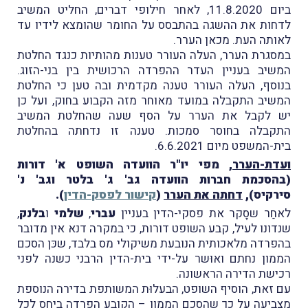
ביום 11.8.2020, לאחר חילופי דברים, החליט המשיב
לדחות את ההשגה בהתבסס על החומר שהומצא לידיו עד
לאותה העת. מכאן הערר.
במסגרת הערר, העלה העורר טענות מהותיות כנגד החלטת
המשיב בעניין העדר ההפרדה הרכושית בין בני-הזוג.
בנוסף, העלה העורר טענה מקדמית ובה טען כי החלטת
המשיב התקבלה במועד מאוחר מזה הקבוע בחוק, ועל כן
יש לקבל את הערר על הסף שעה שהחלטת המשיב
התקבלה בחוסר סמכות. טענה זו נדחתה בהחלטת
בית-המשפט מיום 6.6.2021.
ועדת-הערר
, מפי יו"ר הוועדה השופט א' דורות
(בהסכמת חברות הוועדה גב' ג' בלטר וגב' נ'
סירקיס),
דחתה את הערר
(
קישור לפסק-הדין
).
לאחַר שסָקר את פסקי-הדין בעניין
עברי
,
שלמי
ו
בלנק
,
שנדונו לעיל, קבע השופט דורות, כי במקרה דנא אין מדובר
בהפרדה מלאכותית הנובעת משיקולי מס בלבד, שכּן הסכם
הממון נחתם ואוּשר על-ידי בית-הדין הרבני כשנה לפני
רכישת הדירה הראשונה.
עם זאת, הוסיף השופט, הבעלוּת המשותפת בדירה הנוספת
מצביעה על כך ש
הסכם הממון
– הקובע הפרדה ביחס לכל