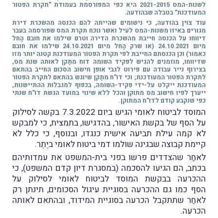
לשנות-המס 2021-2015 היא כפי המפורסמת בעמודת "תקרת הפטור
המעודכנת" בטבלה שבהודעה.
עוד צוין בהודעה, כי נישומים שהייתה להם הכנסה מהשכרת דירת
מגורים באיזו משנות-המס לעיל ואשר נוכח תקרת המס שפורסמה בעבר
דיווחו על הכנסה חייבת מהשכרת הדירה וטרם שילמו את חובם הָחל
מיום 24.10.2021 (או שרק הָחל מיום 24.10.2021 שילמו את חובם
כאמור) וכן הכנסתם החייבת לפי תקרת הפטוֹר המעודכנת קטנה יותר מזו
שדיווחו, מוזמנים להגיש לפקיד השומה דוח מתַקן לאותה שנת מס,
בצירוף נייר עבודה עם פירוט לגבי אופן חישוב הסכום החייב בהתאם
לתקרת הפטור המעודכנת; וכי דו"ח מתַקן שיוגש בהתאם לתקרת הפטוֹר
המעודכנת ייקלט על-ידי פקיד-השומה, בכפוף למגבלות ההתיישנות,
ייערך לפיו חישוב מס מתוקן והכל ללא שינוי במועד הגשת דו"ח שנתי
כפי שנקבע קודם לדו"ח המתוקן.
המוסד לביטוח לאומי הגיש ביום 7.3.2022 בקשה לסילוק
על הסף של בקשת האישור, בהדגישו, בתמצית, כי למבקש
לא קמה עילת תביעה אישית כנגדו, ובנוסף, כי כלל לא
קיימת קבוצה שבגינה שולמו דמי ביטוח לאומי ביֶתֶר.
לאחַר שהצדדים פרשו בפני בית-המשפט את עמדותיהם
בכתב, הם הגיעו להסכמה (במסגרת דיון קדם המשפט), כי
ההכרעה בבקשת המוסד לביטוח לאומי לסילוק על
הסף כמו גם ההכרעה בסוגיית עיגול הסכומים, תינתן רק
לאחַר שתתקבל הכרעה בסוגיית המידוד, ובהתאם לאותה
הכרעה.