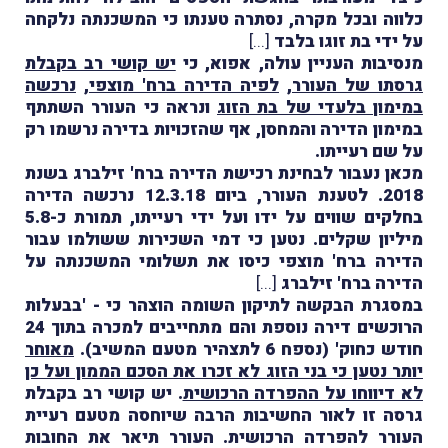
כלווה ובכל מקרה, נסתרה טענתו כי המשכנתה נלקחה
על ידי בת זוגו בלבד
[...]
מנסיבות העניין עולה, אפוא, כי
יש קושי רב בקבלת
גרסתו של העורר
,
לפיה הדירה ברח' מוצפי
,
נרכשה
במימון בלעדי של בת הזוג
ונראה כי העורר השתתף
במימון הדירה והמחסן, אף שהזכויות בדירה נרשמו רק
על שם רעייתו.
מכאן נעבור לבחינת רכישת הדירה ברח' זילברג בשנת
2018. לטענת העורר, ביום 12.3.18 נרכשה הדירה
בחלקים שווים על ידו ועל ידי רעייתו, תמורת כ-5.8
מיליון שקלים. נטען כי דמי השכירות ששולמו עבור
הדירה ברח' מוצפי כיסו את תשלומי המשכנתה על
הדירה ברח' זילברג
[...]
במסגרת הבקשה לתיקון השומה הוצהר כי - 'בבעלות
הרוכשים דירה נוספת והם מתחייבים למכרה בתוך 24
חודש כחוק' (נספח 6 לתצהיר מטעם המשיב).
מאוחר
יותר נטען כי בני הזוג לא זכרו את הסכם הממון ועל כן
לא דיווחו על ההפרדה הרכושית
. יש קושי רב בקבלת
גרסה זו לאור החשיבות הרבה שיוחסה מטעם רעיית
העורר להפרדה הרכושית. העורר תיאר את החובות