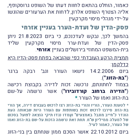
כאמור, הוחלט בהתאם לחוות דעתו של השופט גרוסקופף,
אליה הצטרף השופט אלרון, לדחות את הערעורים שהוגשו
על-ידי מנהלי מיסוי מקרקעין.
פסק-הדין של ועדת-הערר בעניין אזרחי
בהמשך לכך, נבקש לעדכנכם, כי ביום 21.8.2023 ניתן
פסק-הדין של ועדת-ערר מיסוי מקרקעין שליד
בית-המשפט המחוזי בירושלים בעניין
אזרחי
.
תמצית הרקע העובדתי כפי שהובאה בפתח פסק-הדין היא
כדלקמן
:
ביום 14.2.2006 נישאו העורר וגב' רבקה ברגר
(
"בת-הזוג"
).
בצמוד לחתונתם, נרכשה זכות לדירה בקבוצת רכישה
(
"הדירה ברחוב קורדובירו"
) אשר נרשמה על-שם
בת-הזוג ואמו של העורר.
*
* לטענת העורר, הוריו והורי בת-הזוג רצו לרכוש בעבורם דירה, אך הורי
בת-הזוג סירבו לרכוש זכות בשותפות עם העורר היות שבאותה העת
הוגדר כ"חייב מוגבל באמצעים" ועָמדו נגדו תיקי הוצאה לפועל בסכום
של למעלה ממיליון ש"ח. תחת זאת נרשמה הזכות על-שם בת-הזוג ואמו
של העורר, כאמור לעיל.
ביום 22.10.2012 אוּשר הסכם ממון שנחתם בין בני-הזוג