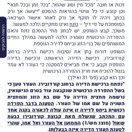
זכות או חובה "מכל מין וסוג שהוא", "בכל זמן ובכל תנאי"
וכן קובע כי כל שינוי בהוראות ההסכם "ייעשה אך ורק
בכתב ויהיה לו תוקף אך ורק לאחר אישור הערכאה
המוסמכת על פי דין" –
נזנח
ואינו מתקיים הלכה למעשה.
הרשמה למבזקים
משכך, קבע השופט, יש לבחון מתי ההסכם נזנח והאם
ההפרדה הרכושית נשמרה הלכה למעשה במהלך החיים
המשותפים של בני-הזוג וביחס לדירה הנוספת.
השופט דורות בָּחן את נסיבות רכישת הדירה ברחוב
קורדובירו, רכישת הדירה הראשונה ורכישת הדירה
הנוספת וקבע, כי אלו מביאים למסקנה כי העורר לא עמד
בנטל להוכיח את חריג ההפרדה הרכושית.
וכך הוא קבע (פס' 31 ואילך):
"נפתח ברכישת הדירה ברחוב קורדובירו. העורר טען כי
בשל ההפרדה הרכושית שנקבעה עוד בטרם הנישואין,
נרשמה מחצית הדירה על שם בת הזוג והמחצית
השניה על שם אמו של העורר.
הטענה בדבר הפרדה
רכושית ביחס לדירה זו אינה עולה לכאורה בקנה אחד
עם המכתב שנשלח מאת קבוצת קורדובירו גבעת
שאול
(מוצג מש/1)
הממוען אל העורר ואל אמו
,
שהרי
לטענת העורר הדירה אינה בבעלותו
.