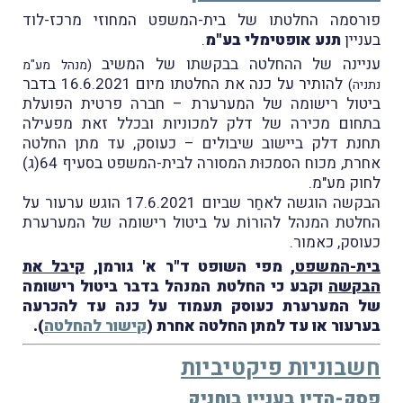
פורסמה החלטתו של בית-המשפט המחוזי מרכז-לוד
בעניין
תנע אופטימלי בע"מ
.
עניינה של ההחלטה בבקשתו של המשיב
(מנהל מע"מ
להותיר על כנה את החלטתו מיום 16.6.2021 בדבר
נתניה)
ביטול רישומה של המערערת – חברה פרטית הפועלת
בתחום מכירה של דלק למכוניות ובכלל זאת מפעילה
תחנת דלק ביישוב שיבולים – כעוסק, עד מתן החלטה
אחרת, מכוח הסמכוּת המסורה לבית-המשפט בסעיף 64(ג)
לחוק מע"מ.
הבקשה הוגשה לאחַר שביום 17.6.2021 הוגש ערעור על
החלטת המנהל להורוֹת על ביטול רישומה של המערערת
כעוסק, כאמור.
בית-המשפט
, מפי השופט ד"ר א' גורמן,
קיבל את
הבקשה
וקבע כי החלטת המנהל בדבר ביטול רישומה
של המערערת כעוסק תעמוד על כנה עד להכרעה
בערעור או עד למתן החלטה אחרת (
קישור להחלטה
).
חשבוניות פיקטיביות
פסק-הדין בעניין בוחניק