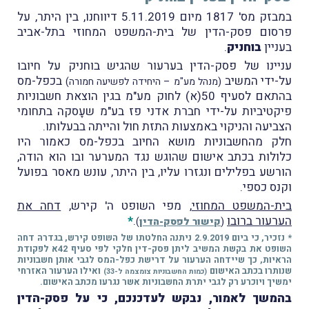
במבזק מס' 1817 מיום 5.11.2019 דיווחנו, בין היתר, על
פרסום פסק-הדין של בית-המשפט המחוזי בתל-אביב
בעניין
בוחניק
.
עניינו של פסק-הדין בערעור שהגיש בוחניק על חיובו
על-ידי המשיב
בכפל-מס
(מנהל מע"מ – היחידה לפשיעה חמורה)
בהתאם לסעיף 50(א) לחוק מע"מ בגין הוצאת חשבוניות
פיקטיביות על-ידי חברת אדני פז בע"מ שעָסקה בתחומי
הצביעה והניקוי באמצעות התזת חול והייתה בבעלותו.
חלק מהחשבוניות מושא החיוב בכפל-מס כאמור היו
כלולות בכתב אישום שהוגש נגד המערער ובו הוא הודה,
הורשע בפלילים ונגזרו עליו, בין היתר, עונש מאסר בפועל
וקנס כספי.
בית-המשפט המחוזי
, מפי השופט ה' קירש,
דחה את
הערעור ברובו
.
*
(
קישור לפסק-הדין
)
* נזכיר, כי ביום 2.9.2019 ניתנה החלטתו של השופט קירש, בגדרהּ דחה
השופט את בקשת המשיב ליתן פסק-דין חלקי לפי סעיף 42א לפקודת
הראיות, כך שיידחה הערעור על דרישת כפל-המס לגבי אותן חשבוניות
שנותרו בכתב האישום
ואילו הערעור האזרחי
(כמות החשבוניות צומצמה ל-33)
ימשיך ויוכרע רק לגבי יתרת החשבוניות אשר נגרעו מכתב האישום.
בהמשך לאמור, נבקש לעדכנכם, כי על פסק-הדין