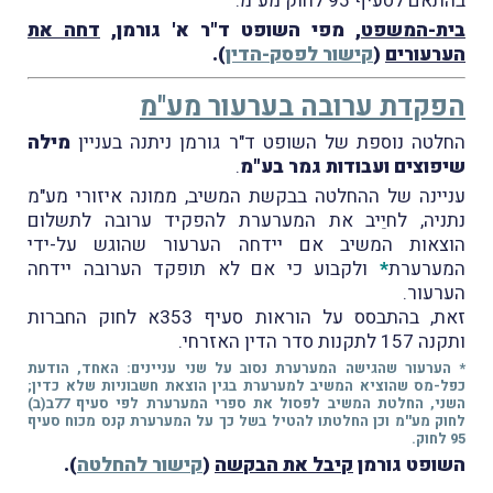
בהתאם לסעיף 95 לחוק מע"מ.
בית-המשפט
, מפי השופט ד"ר א' גורמן,
דחה את
הערעורים
(
קישור לפסק-הדין
).
הפקדת ערובה בערעור מע"מ
החלטה נוספת של השופט ד"ר גורמן ניתנה בעניין
מילה
שיפוצים ועבודות גמר בע"מ
.
עניינה של ההחלטה בבקשת המשיב, ממונה איזורי מע"מ
נתניה, לחיֵיב את המערערת להפקיד ערובה לתשלום
הוצאות המשיב אם יידחה הערעור שהוגש על-ידי
המערערת
*
ולקבוע כי אם לא תופקד הערובה יידחה
הערעור.
זאת, בהתבסס על הוראות סעיף 353א לחוק החברות
ותקנה 157 לתקנות סדר הדין האזרחי.
* הערעור שהגישה המערערת נסוב על שני עניינים: האחד, הודעת
כפל-מס שהוציא המשיב למערערת בגין הוצאת חשבוניות שלא כדין;
השני, החלטת המשיב לפסול את ספרי המערערת לפי סעיף 77ב(ב)
לחוק מע''מ וכן החלטתו להטיל בשל כך על המערערת קנס מכוח סעיף
95 לחוק.
השופט גורמן
קיבל את הבקשה
(
קישור להחלטה
).