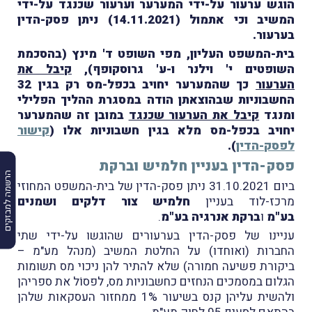
הוגש ערעור על-ידי המערער וערעור שכנגד על-ידי
המשיב וכי אתמול (14.11.2021) ניתן פסק-הדין
בערעור.
בית-המשפט העליון, מפי השופט ד' מינץ (בהסכמת
השופטים י' וילנר ו-ע' גרוסקופף),
קיבל את
הערעור
כך
שהמערער יחויב בכפל-מס רק בגין 32
החשבוניות שבהוצאתן הודה במסגרת ההליך הפלילי
ומנגד
קיבל את הערעור שכנגד
במובן זה שהמערער
יחויב בכפל-מס מלא בגין חשבוניות אלו (
קישור
לפסק-הדין
).​
פסק-הדין בעניין חלמיש וברקת
הרשמה למבזקים
ביום 31.10.2021 ניתן פסק-הדין של בית-המשפט המחוזי
מרכז-לוד בעניין
חלמיש צור דלקים ושמנים
בע"מ
ו
ברקת אנרגיה בע"מ
.
עניינו של פסק-הדין בערעורים שהוגשו על-ידי שתי
החברות (ואוחדו) על החלטת המשיב (מנהל מע"מ –
ביקורת פשיעה חמורה) שלא להתיר להן ניכוי מס תשומות
הגלום במסמכים הנחזים כחשבוניות מס, לפסוֹל את ספריהן
ולהשית עליהן קנס בשיעור 1% ממחזור העסקאות שלהן