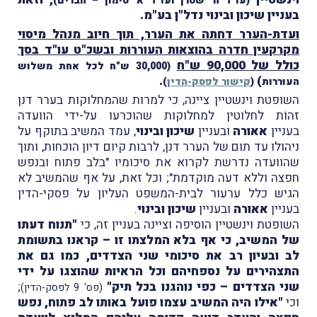
(עו"ד ח' שטרן ועו"ד א' סימון – חברים)
בעניין שיכון ובינוי נדל"ן בע"מ.
ועדת-הערר דחתה את הערר, תוך חיוב מנהל מיסוי
מקרקעין חדרה בהוצאות העוררות ובשכ"ט עו"ד בסך
כולל של 90,000 ש"ח
(30,000 ש"ח לכל אחת משלוש
.
)
העוררות
(
קישור לפסק-הדין
)
השופטת וינשטיין ציינה, כי למרות שהמחלוקות בערר דנן
זהוֹת לחלוטין למחלוקות שהוכרעו על-ידי הוועדה
בעניין
אאורה
ובעניין
שיכון ובינוי
, עמד המשיב בתוקף על
ניהולו עד תום של הערר דנן, לרבות קיום דיון הוכחות, ותוך
שהוועדה נדרשת לקרוא את סיכומיו "בלב פתוח ובנפש
חפצה וללא דעה מוקדמת"; וכל זאת, על אף שהמשיב לא
הגיש כלל ערעור לבית-המשפט העליון על פסקי-הדין
בעניין
אאורה
ובעניין
שיכון ובינוי
.
השופטת וינשטיין הוסיפה וציינה בעניין זה, כי
"תנוח דעתו
של המשיב, כי אף בלא המלצתו זו – קראנו בתשומת
לב ובעיון רב את סיכומי שני הצדדים, כמו גם את
התצהירים על נספחיהם וכל הראיות שהוצגו על ידי
שני הצדדים – כפי נוהגנו בכל תיק"
;
(פס' 9 לפסק-הדין)
וכי
"אילו היה המשיב עצמו פועל באותו לב פתוח, נפש