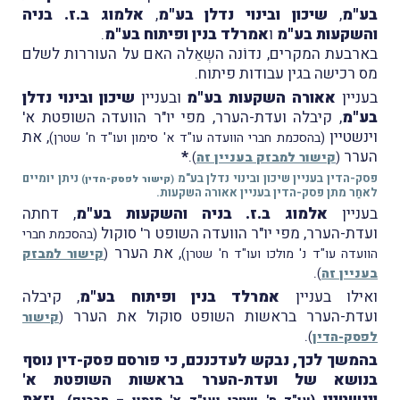
בע"מ
,
שיכון ובינוי נדלן בע"מ
,
אלמוג ב.ז. בניה
והשקעות בע"מ
ו
אמרלד בנין ופיתוח בע"מ
.
בארבעת המקרים, נדוֹנה השְאֵלה האם על העוררות לשלם
מס רכישה בגין עבודות פיתוח.
בעניין
אאורה השקעות בע"מ
ובעניין
שיכון ובינוי נדלן
בע"מ
, קיבלה ועדת-הערר, מפי יו"ר הוועדה השופטת א'
וינשטיין
, את
(בהסכמת חברי הוועדה עו"ד א' סימון ועו"ד ח' שטרן)
הערר
.
*
(
קישור למבזק בעניין זה
)
פסק-הדין בעניין שיכון ובינוי נדלן בע"מ
ניתן יומיים
(
קישור לפסק-הדין
)
לאחַר מתן פסק-הדין בעניין אאורה השקעות.
בעניין
אלמוג ב.ז. בניה והשקעות בע"מ
, דחתה
ועדת-הערר, מפי יו"ר הוועדה השופט ר' סוקול
(בהסכמת חברי
, את הערר
הוועדה עו"ד נ' מולכו ועו"ד ח' שטרן)
(
קישור למבזק
.
בעניין זה
)
ואילו בעניין
אמרלד בנין ופיתוח בע"מ
, קיבלה
ועדת-הערר בראשות השופט סוקול את הערר
(
קישור
.
לפסק-הדין
)
בהמשך לכך, נבקש לעדכנכם, כי פורסם פסק-דין נוסף
בנושא של ועדת-הערר בראשות השופטת א'
וינשטיין
, וזאת