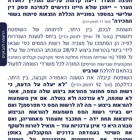
חפצה והעדר דיעה קדומה עליהם המליץ לוועדת
הערר – ייתכן שלא היינו נדרשים לכתיבת פסק דין
שלישי במספר בסוגיית הכללת הוצאות פיתוח בשווי
המכירה"
.
(פס' 11 לפסק-הדין)
תשומת לבכם, בין היתר, לניתוחה של השופטת
הרשמה למבזקים
וינשטיין
ביחס לטענת העוררות
(בפס' 74 ואילך לפסק-הדין)
לפיה הן הסתמכו על מצגיה של רשות המסים כפי שבאו
לידי ביטוי בהוראת ביצוע 28/97 ובמכתב ההנחיה של עו"ד
מ' סופר
(מי שהייתה מנהלת מחלקת מיסוי מקרקעין וקבלנים בחטיבה
המורֶה לכל משרדי השומה לפעול
המקצועית שברשות המיסים)
בהתאם להלכת
שרביט
.
השופטת קיבלה את הטענה האמורה וקבעה, בין היתר,
כדלקמן
):
"לא יעלה על הדעת, כי
(פס' 92 לפסק-הדין
רשות המס תתנער מהוראת ביצוע שלה עצמה, אשר
לא שונתה, לא עודכנה ולא בוטלה. אם אין משמעות
להוראות ביצוע – מה לה לרשות המס כי תפרסמן? ואם
יש בעיני רשות המס משמעות להוראות הביצוע
היוצאות תחת ידה – תתכבד ותעמוד מאחוריהן, ואם
סבורה היא כי אינן עדכניות עוד – תואיל לטרוח ולשקף
את השינוי בעמדתה בדרכים המקובלות, באופן
שיעמיד את הנישומים ומייצגיהם על השינוי