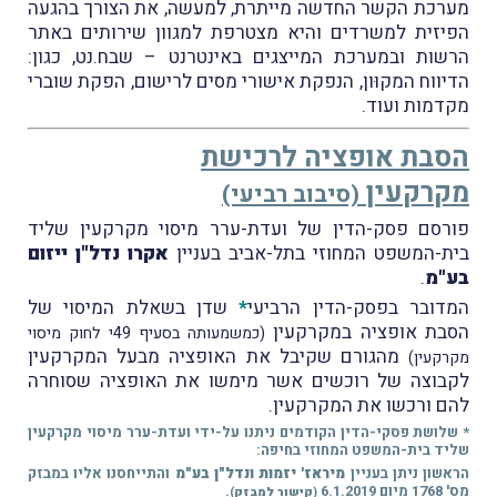
מערכת הקשר החדשה מייתרת, למעשה, את הצורך בהגעה
הפיזית למשרדים והיא מצטרפת למגוון שירותים באתר
הרשות ובמערכת המייצגים באינטרנט – שבח.נט, כגון:
הדיווח המקוּון, הנפקת אישורי מסים לרישום, הפקת שוברי
מקדמות ועוד.
הסבת אופציה לרכישת
מקרקעין
(סיבוב רביעי)
פורסם פסק-הדין של ועדת-ערר מיסוי מקרקעין שליד
בית-המשפט המחוזי בתל-אביב בעניין
אקרו נדל"ן ייזום
בע"מ
.
המדובר בפסק-הדין הרביעי
*
שדן בשאלת המיסוי של
הסבת אופציה במקרקעין
(כמשמעותה בסעיף 49י לחוק מיסוי
מהגורם שקיבל את האופציה מבעל המקרקעין
מקרקעין)
לקבוצה של רוכשים אשר מימשו את האופציה שסוחרה
להם ורכשו את המקרקעין.
* שלושת פסקי-הדין הקודמים ניתנו על-ידי ועדת-ערר מיסוי מקרקעין
שליד בית-המשפט המחוזי בחיפה:
הראשון ניתן בעניין
מיראז' יזמות ונדל"ן בע"מ
והתייחסנו אליו במבזק
מס' 1768 מיום 6.1.2019
.
(
קישור למבזק
)