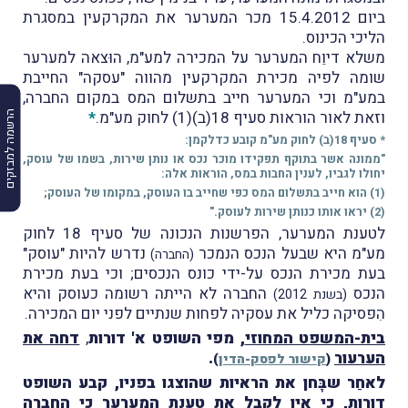
ביום 15.4.2012 מכר המערער את המקרקעין במסגרת
הליכי הכינוס.
משלא דיוֵח המערער על המכירה למע"מ, הוּצאה למערער
שומה לפיה מכירת המקרקעין מהווה "עסקה" החייבת
במע"מ וכי המערער חייב בתשלום המס במקום החברה,
וזאת לאור הוראות סעיף 18(ב)(1) לחוק מע"מ.
*
הרשמה למבזקים
* סעיף 18(ב) לחוק מע"מ קובע כדלקמן:
"ממונה אשר בתוקף תפקידו מוכר נכס או נותן שירות, בשמו של עוסק,
יחולו לגביו, לענין החבות במס, הוראות אלה:
(1) הוא חייב בתשלום המס כפי שחייב בו העוסק, במקומו של העוסק;
(2) יראו אותו כנותן שירות לעוסק."
לטענת המערער, הפרשנות הנכונה של סעיף 18 לחוק
מע"מ היא שבעל הנכס הנמכר
נדרש להיות "עוסק"
(החברה)
בעת מכירת הנכס על-ידי כונס הנכסים; וכי בעת מכירת
הנכס
החברה לא הייתה רשומה כעוסק והיא
(בשנת 2012)
הִפסיקה כליל את עסקיה לפחות שנתיים לפני יום המכירה.
בית-המשפט המחוזי
, מפי השופט א' דורות
,
דחה את
הערעור
.
(
קישור לפסק-הדין
)
לאחַר שבָּחן את הראיות שהוצגו בפניו, קבע השופט
דורות, כי אין לקבל את טענת המערער כי החברה