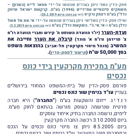
פסק-הדין השני ניתן בעררים שהוגשו על-ידי
סטאר לייט (השרון) –
משחקים פיננסיים עתידיים (1996) בע"מ
,
קרקעות ישראל שיווק
נדל"ן בע"מ
ו
יצחק נרקיס
.
(ראו
מבזקנו מיום 26.2.2019
)
ואילו פסק-הדין השלישי ניתן בעררים שהוגשו על-ידי
אי.אס.אל אשל
נדלן בע"מ
ו-
אי.אי.ג'י. השקעות נדל"ן בע"מ
.
(ראו
מבזקנו מיום 3.3.2019
)
ועדת-הערר
(יו"ר הוועדה השופט ה' קירש וחברי הוועדה רו"ח
קיבלה את הערר
וחייבה את
צ' פרידמן ורו"ח א' מונד)
המשיב
בהוצאות משפט
(מנהל מיסוי מקרקעין תל-אביב)
בסך 50,000 ש"ח
.
(
קישור לפסק-הדין
)
מע"מ במכירת מקרקעין בידי כונס
נכסים
פורסם פסק-הדין של בית-המשפט המחוזי בירושלים
בעניין
עו"ד בנימין שור כונס נכסים
.
ר.נ.ד.י.ג. ייזום והשקעות בע"מ (
"החברה"
) היא חברה
פרטית שנרשמה כעוסק מורשה בהתאם לחוק מע"מ.
לימים, נרשמה החברה בתיק איחוד עוסקים.
ביום 3.10.2000 רכשה החברה מקרקעין.
ביום 8.5.2005 ניתן צו מינוי כונס נכסים על הנכס
ובמסגרתו מוּנה המערער, עו"ד בנימין שור, ככונס נכסים.