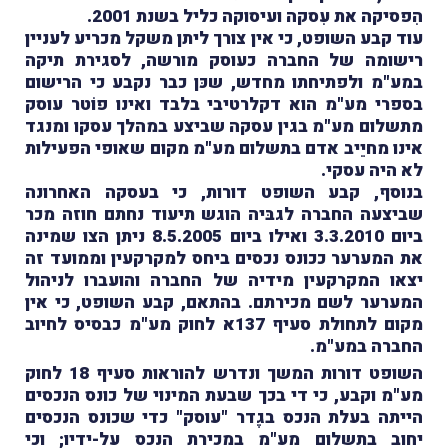
הִפסיקה את עִסקה ועיסוקה כליל בשנת 2001.
עוד קבע השופט, כי אין צורך ליתן משקל מכריע לעניין
רישומה של החברה כעוסק מורשה, לסגירת תיקה
במע"מ ולפתיחתו מחדש, שכּן כבר נקבע כי הרישום
בספרי מע"מ הוא דקלרטיבי בלבד ואינו פוֹטר עוסק
מתשלום מע"מ בגין עסקה שביצע במהלך עסקו ומנגד
אינו מחיֵיב אדם בתשלום מע"מ מקום שאופי הפעילות
לא היה עסקי.
בנוסף, קבע השופט דורות, כי בעסקה האחרונה
שביצעה החברה לגבּיה הוגש תיעוד נחתם חוזה מכר
ביום 3.3.2010 ואילו ביום 8.5.2005 ניתן הצו שמינה
את המערער ככונס נכסים ביחס למקרקעין וממועד זה
יצאו המקרקעין מידיה של החברה והועברו לניהול
המערער לשם מכירתם. בהתאם, קבע השופט, כי אין
מקום לתחולת סעיף 137א לחוק מע"מ כבסיס לחיוב
החברה במע"מ.
השופט דורות המשך ונדרש להוראות סעיף 18 לחוק
מע"מ וקבע, כי די בכך שבעת המינוי של כונס הנכסים
הייתה בעלת הנכס בגֶדר "עוסק" כדי שכונס הנכסים
יחוב בתשלום מע"מ במכירת הנכס על-ידיו; וכי