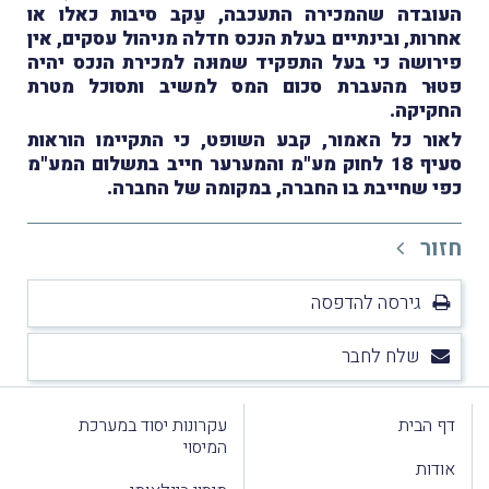
העובדה שהמכירה התעכבה, עֵקב סיבות כאלו או
אחרות, ובינתיים בעלת הנכס חדלה מניהול עסקים, אין
פירושה כי בעל התפקיד שמוּנה למכירת הנכס יהיה
פטוּר מהעברת סכום המס למשיב ותסוכל מטרת
החקיקה.
לאור כל האמור, קבע השופט, כי התקיימו הוראות
סעיף 18 לחוק מע"מ והמערער חייב בתשלום המע"מ
כפי שחייבת בו החברה, במקומה של החברה.
חזור
גירסה להדפסה
שלח לחבר
דף הבית
עקרונות יסוד במערכת
המיסוי
אודות