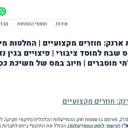
אודות
תחומי התמחות
מבזק
ת ארנק: חוזרים מקצועיים | החלטות מ
202 | פטוֹר ממס שבח למוסד ציבורי | פיצויים 
לתי מוסברים | חיוב במס של משיכת כ
נק: חוזרים מקצועיים
"
) (
קישור לחוק ההתייעלות
), הכולל את התיקון
*
ביחס לחברות א