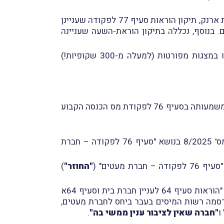
נזכיר, כי במסגרת התיקון האמור נכללו תיקון והרחבת הוראות סעיף 62א לפקודת מס הכנסה שעניינן במיסוי חברות ארנק, תיקון הוראות סעיף 77 לפקודה שעניינן
ם 81א-ו לפקודה שעניינם ברווחים כלואים. בנוסף, נכללה בתיקון הוראת-השעה שעניינה
עוד נזכיר, כי בכל אלה דנו בשלושה וובינרים מיוחדים ומקיפים במיוחד שהתקיימו בחודש ספטמבר 2025 ולוּו במצגות מפורטות (למעלה מ-300 שקופיות!)
כמשמעותה בסעיף 76 לפקודת מס הכנסה הקבוע
להערות של חוזר מס הכנסה מס' 8/2025 בנושא "סעיף 76 לפקודה – חברת
רת מעטים" (
"החוזר
"
)
בנושא "הוראות סעיף 64 לעניין חברת בית וסעיף 64א
 או התייחסות אחרת שפרסמה רשות המיסים בעבר ביחס לחברת מעטים,
ו
"חברה שאין לציבור ענין ממשי בה"
.