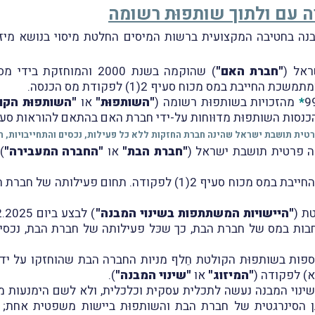
ה עם ולתוך שותפוּת רשומה
לקת שינויי מבנה בחטיבה המקצועית ברשות המיסים החלטת מיסוי בנושא
ראל (
"חברת האם"
) שהוקמה בשנת 2000 והמוחזקת בידי מספר בעלי מניות יחידים תושבי ישראל (
בת במס מכוח סעיף 2(1) לפקודת מס הכנסה.
*
מהזכויות בשותפוּת רשומה (
"השותפוּת"
או
"השותפוּת הקו
ה פרטית תושבת ישראל (
"חברת הבת"
או
"החברה המעבירה"
)
לחברת הבת פעילות עסקית ממשית ומתמשכת, החייבת במס מכוח סעיף 
ת (
"היישויות המשתתפות בשינוי המבנה"
חבות במס של חברת הבת, כך שכּל פעילותה של חברת הבת, נכסיה, 
ספות בשותפוּת הקולטת חֵלף מניות החברה הבת שהוחזקו על ידי
"המיזוג"
או
"שינוי המבנה"
).
 שינוי המבנה נעשה לתכלית עסקית וכלכלית, ולא לשם הימנעות מ
ן הסינרגטית של חברת הבת והשותפוּת ביישות משפטית אחת; כ