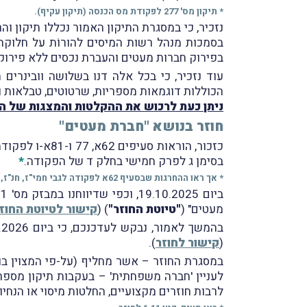
* תיקון מס' 277 לפקודת מס הכנסה (תיקון עקיף).
בפירוק חברות מעטים והעברת נכסים ללא פירוק 
הכוללות דוגמאות מספריות, שרטוטים, טבלאות ו
ניתן כעת לרכוש את ההקלטות והמצגות של הו
חוזר בנושא "חברת מעטים"
כזכור, הוראות סעיפים 62א, 77 ו-81א-ו לפקודת מס הכנסה כמו גם הוראת-השעה מתייחסות ל
בסימן ג לפרק חמישי בחלק ד של הפקודה.
*
* אך ראו ההחרגות שבסעיף 62א לפקודה לגבי חמי"ז, חנ"ז, חברה מועדפת/מוטבת ומפעל מאושר.
ביום 19.10.2025, וכפי שדיווחנו במבזק מס' 2151, פרסמה רשות המיסים
מעטים" (
"
טיוטת החוזר"
) (
קישור לטיוטת החוז
בהמשך לאמור, נבקש לעדכנכם, כי ביום 20.1.2026 פרסמה רשות המיסים
(
קישור לחוזר
).
במסגרת החוזר – אשר מחליף (על-פי המצוין בו
לרבות חוזרים מקצועיים, החלטות מיסוי או הנחי