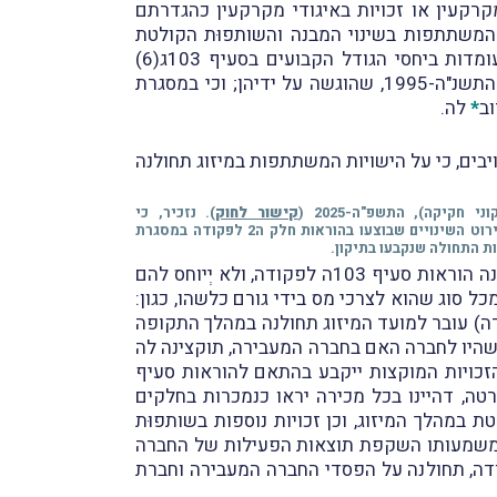
מקרקעין או זכויות באיגודי מקרקעין כהגדרתם
יות המשתתפות בשינוי המבנה והשותפוּת הקולטת
תעמוד בתנאים הקבועים בסעיפים 103ג(2) ו-(3) לפקודה; כי חברת הבת והשותפוּת הקולטת מצהירות שהן עומדות ביחסי הגודל הקבועים בסעיף 103ג(6)
לפקודה, וזאת בהתאם להערכת שווי מומחה, כהגדרתו בכללי מס הכנסה (בקשה לאישור מראש לתכנית מיזוג), התשנ"ה-1995, שהוגשה על ידיהן; וכי במסגרת
וב
*
לה.
המפורטים בסעיפים 103ג(1) ו-(7) לפקודה, בשינויים המחויבים, כי על הישויות המשתתפות במיזוג תחולנה
קישור לחוק
). נזכיר, כי
), ובו פירוט השינויים שבוצעו בהוראות חלק ה2 לפקודה במסגרת
ת התחולה שנקבעו בתיקון.
עוד נקבע, כי על הנכסים (כהגדרתם בסעיף 103 לפקודה) המועברים מהחברה המעבירה לשותפוּת הקולטת תחולנה הוראות סעיף 103ה לפקודה, ולא יְיוחס להם
ל סוג שהוא לצרכי מס בידי גורם כלשהו, כגון:
פעילותן של החברה המעבירה והשותפוּת הקולטת ועל נכסיהן (כהגדרתם בסעיף 103ג(2) לפקודה) עובר למועד המיזוג תחולנה במהלך התקופה
10ג(3) לפקודה בהתאמה; כי חֵלף המניות שהיו לחברה האם בחברה המעבירה, תוקצינה לה
 מחירן המקורי ויום רכישתן של הזכויות המוקצות ייקבע בהתאם להוראות סעיף
רטה, דהיינו בכל מכירה יראו כנמכרות בחלקים
 במהלך המיזוג, וכן זכויות נוספות בשותפוּת
ת משמעותו השקפת תוצאות הפעילות של החברה
ף 63 לפקודה לחברת האם, ולנוכח סמכות המנהל הקבועה בסעיף 103א(א) לפקודה, תחולנה על הפסדי החברה המעבירה וחברת