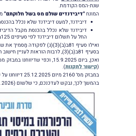
שנת-המס הקודמת.
המונח
"דיבידנדים שולם מס בשל חלוקתם"
מוגדר 
דיבידנד, למעט דיבידנד שלא נכלל בהכנסת מקבל הדיבידנד בְּשל הוראות סעיף 26
החל על תשלום דיבידנד לפי סעיפים 125ב ו-121ב לפקודת מס הכנסה,
ואילו סעיף 81ב(ב)(3)(ג) לפק
בסעיף 81ב(ב)(3), לרבות הוראות לעניין חישוב ההכנסה החייבת של אדם שקיבל דיבידנד כאמור או רווח ההון במכירת מניה של חברה שקיבלה דיבידנד כאמור.
ואכן, ביום 15.9.2025, וכפי שדיווחנו במבזק מס' 2150, פורסמו ברשומות תקנות מס הכנסה (דיבידנדים ששולם מס בשל חלוקתם), התשפ"ה-2025 (
(
קישור לתקנות
).
במבזק מס' 2160 מיום 25.12.2025 דיווחנו על פרסום
בהמשך לכך, נבקש לעדכנכם, כי שלשום (25.1.2026) פרסמה רשות המיסים