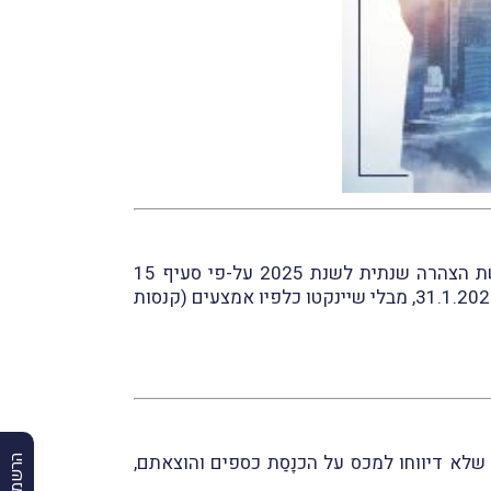
בעקבות בקשת הלשכות המקצועיות, החליט מנהל רשות המסים, עו"ד שי אהרונוביץ, כי עוסק פטוּר החייב בהגשת הצהרה שנתית לשנת 2025 על-פי סעיף 15
לתקנות מס ערך מוסף (רישום), תשל"ו-1976, יוכל להגיש את ההצהרה הנ"ל עד ליום 31.3.2026 במקום עד ליום 31.1.2026, מבלי שיינקטו כלפיו אמצעים (קנסות
צום כספי לשנת 2024 (207 החלטות) על מפרי דיווח שלא דיווחו למכס על הכנָסַת כספים והוצאתם,