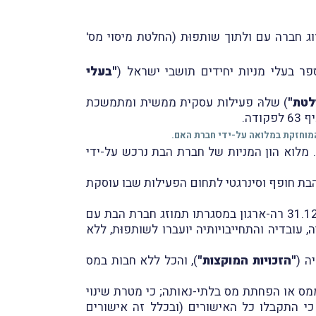
 מיזוג חברה עם ולתוך שותפוּת (החלטת מיסוי מס'
"בעלי
לטת"
) שלהּ פעילות עסקית ממשית ומתמשכת
. מלוא הון המניות של חברת הבת נרכש על-ידי
2(1) לפקודה. תחום פעילותה של חברת הבת חופף וסינרגטי לתחום הפעילות שבו עוסקת
) לבצע ביום 31.12.2025 רה-ארגון במסגרתו תמוזג חברת הבת עם
עובדיה והתחייבויותיה יועברו לשותפוּת, ללא
ה (
"הזכויות המוקצות"
), והכל ללא חבות במס
מס או הפחתת מס בלתי-נאותה; כי מטרת שינוי
י התקבלו כל האישורים (ובכלל זה אישורים