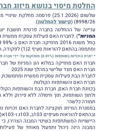
החלטת מיסוי בנושא מיזוג חבר
שלשום (25.1.2026) פרסמה מח
8998/26) (
קישור להחלטה
).
עניינה של ההחלטה בחברה פרטית תושבת יש
המניות"
). לחברת האם פעילות עסקית ממשית ומתמשכת החיי
הָחל משנת 2016 מחזיקה חברת האם ב-99.99%
ומתמסה בהתאם להוראות סעיף 2(1) לפקודה, הכנסות השותפוּת מדוּוחות על-ידי חברת האם בהתאם להוראות סעיף 63 לפקודה.
* יתרת הזכויות בשותפוּת (0.01%) מוחזקות על-ידי חברה פרטית תושבת ישראל שהינה חברת החזקות ללא כל פעילות, נכסים והתחייבויות, המוחזקת במלואה על-ידי חברת האם.
חברת האם מחזיקה במלוא הון המניות של חבר
חברת האם מצד שלישי במהלך שנת 2025.
חברת האם והשותפוּת הקולטת.
בכוונת חברת האם, חברת הבת והשותפוּת הקולט
ולתוך השותפוּת, תוך חיסולה ללא פירוק וללא 
תמורה כלשהי.
במסגרת המיזוג תוקצינה לחברת האם זכויות נו
ובהתאם להוראות סעיפים 103ב, 103ג ו-103א(א) לפקודה (
היישויות המשתתפות בשינוי המבנה הצהירו, כי
המבנה הינה ניהול ותפעול מאוחד של פעילות