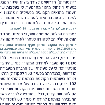
רגולטוריים) הדרושים לצורך ביצוע שינוי המבנ
בסעיף 1 לחוק מיסוי מקרקעין; כי בעקב
שינוי המבנה לא תינתן כל תמורה, בין בכסף ובין 
* לעניין זה,
"קרוב"
– כהגדרתו בסעיף 88 לפקודה.
הוראות חלק ה2 לפקודה כנוסחו לאחר תיקון 279* וכי מועד המיזוג יהיה 31.12.2025 (
* תיקון 279 התקבל כתיקון עקיף במסגרת החוק להשגת יעדי התקציב וליישום המדיניות הכלכלית לשנת התקציב 2025 (תיקוני חקיקה), התשפ"ה-2025 (
ביום 30.7.2025 פרסמה מחלקת שינויי מבנה שבחטיבה המקצועית שברשות המיסים חוזר מקצועי בנושא תיקון 279 (
התיקון (לרבות טבלה מסכמת וטבלה המפרטת את עיקרי השינו
סכום נוסף מֵעבר למחירם המקורי, כפי שהיה ביד
103ו לפקודה; כי כל מכירה של זכויות השו
יחסיים את הזכויות בשותפוּת הקולטת שהיו ביד
הקולטת שתוקצינה, ככל שתוקצינה לחברה האם;
האם, ככל שישנם, למועד המיזוג, הוראות סעיף 103ח לפקודה.