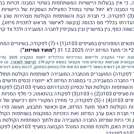
ה; כי אין בבעלות היישויות המשתתפות בשינוי המבנה זכויות ב
ות שינוי המבנה לא יחול שינוי במודל הפעילות העסקית של היישו
בשווה כסף, בין במישרין ובין בעקיפין לחברה המעבירה ולכל צד קר
במסגרת החלטת המיסוי אוּשר, כי המיזוג עומד בתנאים 
"מועד המיזוג"
).
קישור לחוזר
יים) וכן דגשים באשר ליישום הוראות אלו בנוסחן המתוקן, לרבות בנוגע להוראו
י החברה המעבירה; כי במסגרת המיזוג לא ייווצרו נכסים חדשים מכ
מוניטין וכו'; כי על 
הנדרשת (כהגדרתה בסעיף 103 לפקודה) הוראות סעיפים 103ג(2) ו-3
זכויות בשותפוּת הקולטת בהתאם להוראות סעיפים 103ג(4) ו-(5) לפקודה; כי
תפוּת הקולטת לאחַר מועד המיזוג, אם וכאשר תתבצע, תעשה פרו-
י חברת האם עֵרב המיזוג ואת הזכויות המוקצות בשותפוּת הקולטת
 וכי היות שמיזוג החברה המעבירה עם ולתוך השותפוּת הקולט
המעבירה בהתאם להוראות סעי