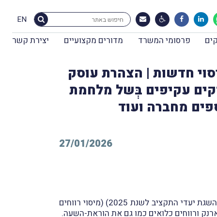
EN
ים
פרסומי המשרד
מדורים מקצועיים
יצירת קשר
יסוי חדשות | הצהרת עוסק
בגין נזקים עקיפים בְּשל מלחמת
ספים מחברה ועוד
27/01/2026
ביום 31.12.2024, וכפי שפרסמנו במבזק מס' 2108, פורסם ברשומות חוק ההתייעלות הכלכלית (תיקוני חקיקה להשגת יעדי התקציב לשנת 2025) (מיסוי רווחים
רנק ורווחים כלואים כמו גם את הוראת-השעה.