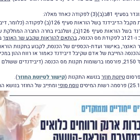
בסעיף 81ב(ב)(3) לפקודה כאחד מאלה:
1(ב) לפקודה (כלומר, דיבידנד בידי יחיד או חבר-בני-אדם תושב-חוץ);
דיבידנד שלא נכלל בהכנסת מקבל הדיבידנד בשל הוראות סעיף 126(
בהתאם להוראות שקבע שר האוצר
בסעיף
ודה מַסמיך את שר האוצר, באישור ועדת-הכספים של הכנסת, לקבוע בתקנות 
טיוטת חוזר
בנושא התקנות (
קישור לטיוטת החוזר
).
נוסח סופי
ומחיֵיב של החוזר בנושא הת