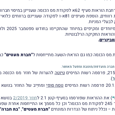
בסמכות מנהל רשות המיסים להורוֹת על חלוקת רווחים, הוספת סעיפי
לבעלי המניות.
הוראות החקיקה הרלבנטיות.
ובינרים
.
"חברת מעטים"
טיוטה
ר
).
נוסח סופי
ומחיֵיב של החוזר בנושא "סעיף 76 לפקודה – חב
*
) את ההוראות שפורסמו בסעיף-קטן 2.1 ל
חוזר 2/2019
לעניין 'חברה משפחתית' – בעקבות תיקון מספר 245 לפקודת מס הכנסה" וכן כל מסמך
ות – נכלל ניתוח של הגדרות המונחים
"חברת מעטים"
,
"בת חברה"