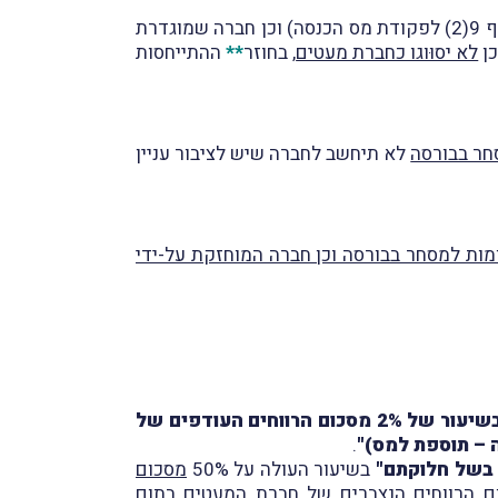
(כהגדרתם בסעיף 9(2) לפקודת מס הכנסה) וכן חברה שמוגדרת
לא יסוּוגו כחברת מעטים
, בחוזר
**
ההתייחסות
סחר בבורסה
לא תיחשב לחברה שיש לציבור עניין
ומות למסחר בבורסה וכן חברה המוחזקת על-ידי
"חברת מעטים תהיה חייבת בתשלום תוספת למס, לכל שנת מס, בשיעור של 2% מסכום הרווחים העודפים של
.
בשל חלוקתם"
בשיעור העולה על 50%
מסכום
ם הרווחים הנצברים
של חברת המעטים בתום