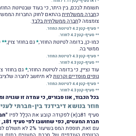
* ראו סעיף-קטן 1.11 לחוזר.
תשומת לבכם, בין היתר, כי בעוד שבטיוטת החוזר צ
כ
חברה ממשלתית
בהתאם לחוק החברות הממשלתיות, תשל"ה-1975 ייחשבו לחברה שי
צומצמה ל
חברה ממשלתית בלבד
.
* סעיף-קטן 4.2 לטיוטת החוזר.
** סעיף-קטן 4.2 לחוזר.
כמו-כן, בדומה לטיוטת החוזר,
*
גם בחוזר צוין,
**
כ
ממשי בה.
* סעיף-קטן 4.3 לטיוטת החוזר.
** סעיף-קטן 4.3 לחוזר.
עוד נציין, כי בדומה לטיוטת החוזר,
*
גם בחוזר צוי
גופים מוסדיים וקרנות
לא תיחשב לחברה שלציבור
* סעיף-קטן 4.4 לטיוטת החוזר.
** סעיף-קטן 4.3 לחוזר.
בכל הכבוד, אנו סבורים, כי עמדה זו שגויה
חוזר בנושא דיבידנד בין-חברתי לעניי
סעיף 81ב(א) לפקודה קובע את הכְּלָל לפיו
חברת המעטים, כפי שחושבו לפי סעיף 81ג, לאחר שנוכה מהם סכום דיבידנד שחולק בשנת המס (בסימן זה – תוספת למס)"
עם זאת, תוספת המס בשיעור 2% לא תשולם לגבי שנת-מס שבה חברת המעטים חילקה
הרווחים העודפים
של חברת המעטים בתום ש