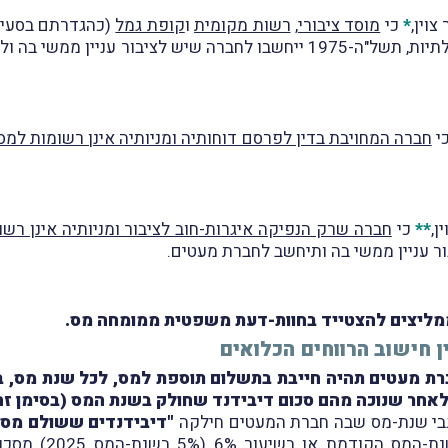
וין,
*
כי
מוסד ציבורי
,
רשות מקומית
ו
קופת גמל
ש לציבור עניין ממשי בה ולכן
י
חברה המחויבת בדין לפרסם דוחותיה ומניותיה אינן רשומות למ
ן,
**
כי
חברה שרק הנפיקה איגרות-חוב לציבור ומניותיה אינן רש
 עניין ממשי בה ותיחשב לחברת מעטים.
 וממליצים להצטייד בחוות-דעת משפטית ממומחה מס.
ן חישוב הרווחים הכלואים
"דיבידנדים ששולם מס 
נת-המס הקודמת
או
בשיעור 6% (5% בשנת-המס 2025)
מסכו