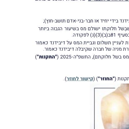
ב), ושלגביו בחרה החברה המחלקת שבְשל חלוקתו ישולם מס בשיעור הגבוה ביותר
 81ב(ב)(3)(ג) לפקודה.
הוראות לעניין תשלום וגביית המס על דיבידנד כאמור
"התקנות"
)
קנות (
"החוזר
"
) (
קישור לחוזר
).