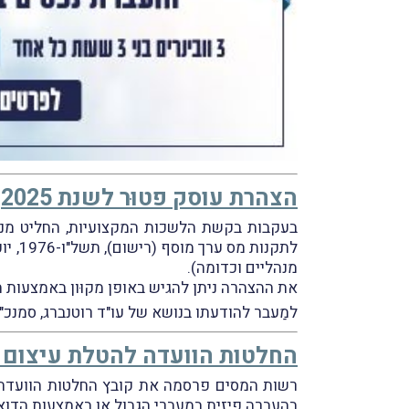
הצהרת עוסק פטוּר לשנת 2025
מנהליים וכדומה).
את ההצהרה ניתן להגיש באופן מקוּון באמצעות המ
למַעבר להודעתו בנושא של עו"ד רוטנברג, סמנכ"
החלטות הוועדה להטלת עיצום 
בהעברה פיזית במעברי הגבול או באמצעות הדוא