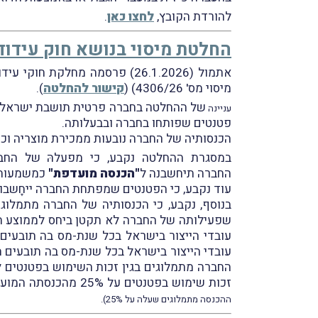
להורדת הקובץ,
לחצו כאן
.
החלטת מיסוי בנושא חוק עידוד
אתמול (26.1.2026) פרסמה מחלקת חוקי עידוד בחטיבה המקצועית ברשות המיסים החלטת מיסוי בנושא החוק לעידוד השקעות הון (
מיסוי מס' 4306/26) (
קישור להחלטה
).
של ההחלטה בחברה פרטית תושבת ישראל 
עניינה
פטנטים שפותחו בחברה ובבעלותה.
הכנסותיה של החברה נובעות ממכירת מוצריה וכן
במסגרת ההחלטה נקבע, כי מפעלהּ של החב
החברה תיחשבנה ל
"הכנסה מועדפת"
כמשמעותה בסעיף 
עוד נקבע, כי הפטנטים שמפתחת החברה ייחָשבו 
בנוסף, נקבע, כי הכנסותיה של החברה מתמלוגי
שפעילותה של החברה לא תקטן ביחס לממוצע הש
זכות שימוש בפטנטים על 25% מהכנסתה המועדפת של החברה הנובעת ממכירת המוצרים, תחויב החברה במס חברות מלא
ההכנסה מתמלוגים שעלה על 25%).