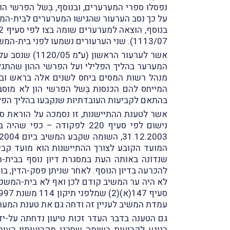
נפסלו ספרי המערערים, ובנוסף, בְּשל הפרשי ה
על כך נסב הערעור שהגישו המערערים לבית-המשפט ה
1113/07). שני הערעורים נשמעו לפני בית-המשפט המחוזי בתל-אביב (השופט י' אטדגי) במאוחד וניתן בהם פסק-דין המקבל אותם באופן חלקי.
המערער בהליך הפלילי ועל הפרשי ההון שהתגל
מנהל רשות המסים ביחס לשנים אלה בראש וברא
המייחס להם הכנסות בְּשל הפרשי הון לא מוסב
בהתאם לקביעות העובדתיות שנקבעו בהליך הפלילי
נישום לפי סעיף 220 לפקוד
להכרעה בדיון הנוסף. לאחר שניתן פסק-הדין, ב
עמדת המשיב לעניין זה ודחה גם את טענת המע
גם הטענה בדבר העדר זכות טיעון נדחתה על-י
בנוגע לקביעות בשומה שחרגו מקביעותיו העוב