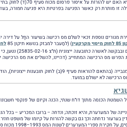
השופט דנציגר המשיך ונדרש לשאלה 
לה זו מותרת רק כאשר הפגיעה בפרטיות היא פגיעה חמורה, בע
ירת מגורים נוספת זכאי לשלם מס רכישה בשיעור החָל על דירה י
יסוי מקרקעין
) (למַעבר למבזק בנושא תיקון 85
לחצ
בתביעה שהגיש מיכאל גרובמ
פרש מס הרכישה המתחייב (דהיינו, להשלים את מס הרכישה לש
בעקבות הבקשה, ובמסגרת הודעתה על חדילה מגבייה (בהתאם להו
ס הרכישה לא ישולם במועד.
שגיא
 השמטת הכנסה מתוך דו"ח שנתי, הכנה וקיום של פנקסי חשבונות
ינה של המערערת, והיא זוכתה; ונדחה – ברובו המכריע – בכל הנ
 בערעור נדחתה וכך גם בקשה להורות על קיומו של משפט חוזר.