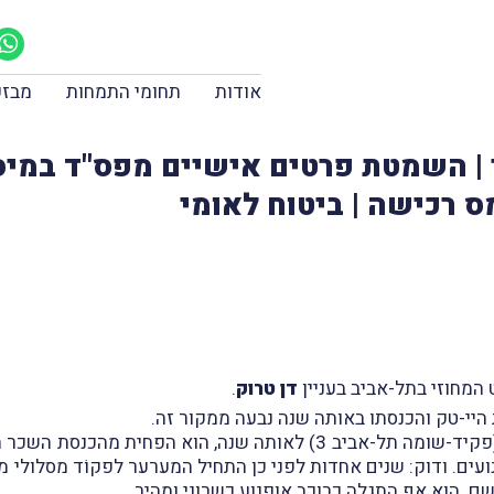
אודות
תחומי התמחות
מבזק
ר | השמטת פרטים אישיים מפס"ד במי
ס רכישה | ביטוח לאומי
דן טרוק
.
במסגרת הדו"ח השנתי שהגיש המערער למשיב (פקיד-שומה תל-אביב 3) לאות
ם. ודוק: שנים אחדות לפני כן התחיל המערער לפקוֹד מסלולי מ
. הוא אף התגלה כרוכב אופנוע כשרוני ומהיר.