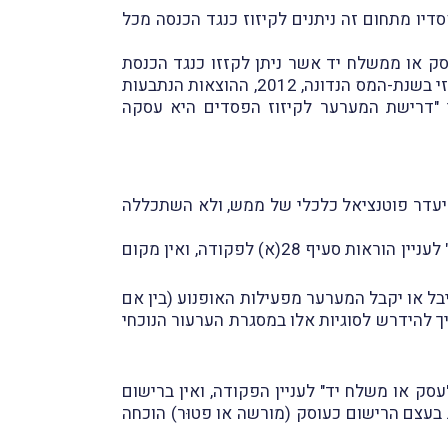
דיו מתחום זה ניתנים לקיזוז כנגד הכנסה מכל
סק או ממשלח יד אשר ניתן לקזזו כנגד הכנסת
השכר. לחלופין, גרס המשיב, כי אפילו ייקַבעכי בשלב מסוים התהווה אצל המערער עסק או משלח-יד של רכיבה, אזי בשנת-המס הנדונה, 2012, ההוצאות הנתבעות
כי "דרישת המערער לקיזוז הפסדים היא עסקה
היעדר פוטנציאל כלכלי של ממש, ולא השתכללה
בהתאם, קבע השופט, כי ההוצאות הקשורות לפעילות זו היו הוצאות פרטיות שלא יצרו "הפסד בעסק או במשלח יד" לעניין הוראות סעיף 28(א) לפקודה, ואין מקום
בל או יקבל המערער מפעילות האופנוע (בין אם
יך להידרש לסוגיות אלו במסגרת הערעור הנוכחי
עסק או משלח יד" לעניין הפקודה, ואין ברישום
ת בעצם הרישום כעוסק (מורשה או פטוּר) הוכחה