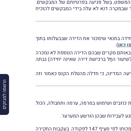
נוספת והיא האם יש להורוֹת על איסור פרסום מכוח סעיף 70(ד) לחוק בתי המשפט, בְּשל פגיעה בפרטיותם של המבקשים.
וד שבמקרה דנא לא עלה בידי המבקשים להוכיח
חידה בתנאי שימכור את הדירה שבבעלותו בתוך
ו כאן
).
ן נגד רשות המיסים ובבקשה לאשרה כתובענה ייצוגית (ת"צ 25835-02-16) נטען, כי באותם מקרים שבהם הדירה הנוספת לא נמכרה
יעור החָל ברכישת דירה שאינה יחידה) גבתה
ראות סעיף 9(ב) לחוק תובענות ייצוגיות), הודיעה המדינה, כי חדלה מהטלת הקנס כאמור וזה
הרשמה למבזקים
 כוזבים ושימוש במרמה, ערמה ותחבולה, הכול
וגע לעבירות שבהן הורשע המערער.
בעקבות ההרשעה הורה המשיב, מנהל רשות המסים, על חקירת ספרי המערערים לשנות המס 1993–1998 מכוח סמכותו לפי סעיף 147 לפקודה. בעקבות החקירה