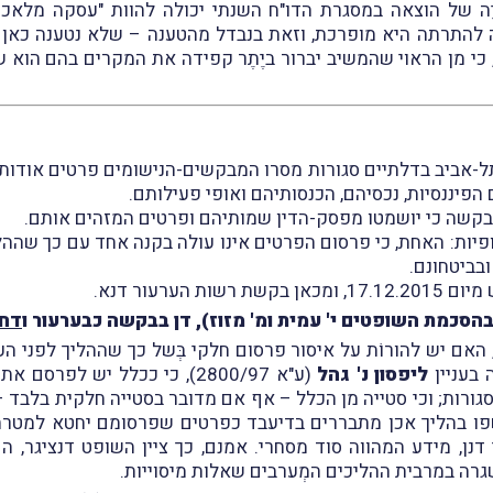
 להתרתה היא מופרכת, וזאת בנבדל מהטענה – שלא נטענה כאן –
 כי מן הראוי שהמשיב יברור ביֶתֶר קפידה את המקרים בהם הוא ש
-אביב בדלתיים סגורות מסרו המבקשים-הנישומים פרטים אודות ח
יננסיות, נכסיהם, הכנסותיהם ואופי פעילותם.
בקשה כי יושמטו מפסק-הדין שמותיהם ופרטים המזהים אותם.
ת: האחת, כי פרסום הפרטים אינו עולה בקנה אחד עם כך שההליך
בביטחונם.
ערעור דנא.
בהסכמת השופטים י' עמית ומ' מזוז), דן בבקשה כבערעור ו
דחה
אם יש להורוֹת על איסור פרסום חלקי בְּשל כך שההליך לפני הע
 בעניין
ליפסון נ' גהל
(ע"א 2800/97), כי ככלל יש ל
גורות; וכי סטייה מן הכלל – אף אם מדובר בסטייה חלקית בל
ו בהליך אכן מתבררים בדיעבד כפרטים שפרסומם יחטא למטרת ס
דנן, מידע המהווה סוד מסחרי. אמנם, כך ציין השופט דנציגר, 
רה במרבית ההליכים המְערבים שאלות מיסוייות.