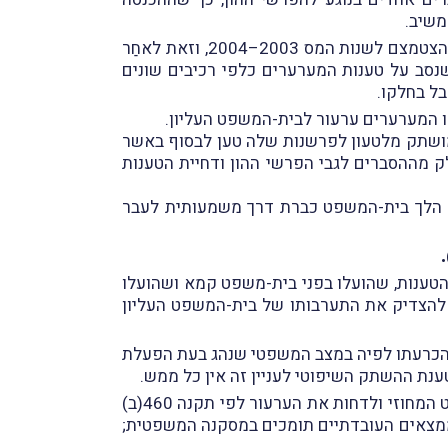
אשר לערעור השני (ע"מ 1113/07) שנסב כאמור על שומה שהוצאה למערערים בשנות המס 2001–2004, הדיון הצטמצם לשנות המס 2003–2004, וזאת לאחַר
חלה התיישנות ביחס לשנות המס 2001–2002. גם ערעור זה – שנסב על טענות המערערים כלפי רכיבים שונים
בל בחלקו.
 המערערים ערעור לבית-המשפט העליון.
 מושתק מלטעון לפרשנות שלה טען לבסוף באשר
 דחיית חלק מההסברים לגבי הפרשי ההון ודחיית הטענות
רים הלך בית-המשפט כברת דרך משמעותית לעבר
)
הטענות, שהועלו בפני בית-משפט קמא ושהועלו
 להצדיק את התערבותו של בית-המשפט העליון
 בהכרעתו לפיה במצב המשפטי שנהג בעת הפעלת
לאור האמור, נקבע, כי יש לאמץ את מכלוֹל הממצאים העובדתיים והמשפטיים שנקבעו בפסק-דינו של בית-המשפט המחוזי ולדחות את הערעור לפי תקנה 460(ב)
הממצאים העובדתיים תומכים במסקנה המשפטית;