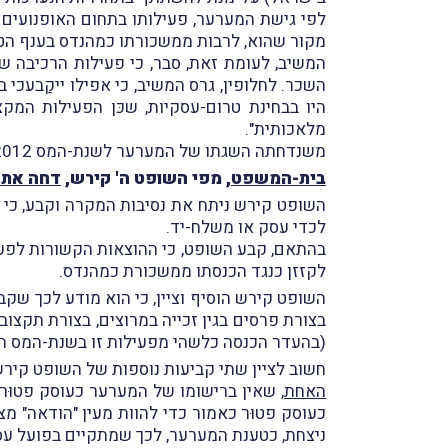
לפי גישת המערער, פעילותו בתחום האופנועים ע
מקור שהוא, לרבות ממשכורתו כמהנדס בענף הטכנ
המשיב, לעומת זאת, סבר, כי פעילות הרכיבה ש
היו בבחינת טרום-עסקיות, שכּן הפעילות המק
מלאכותית".
משנדחתה השגתו של המערער לשנת-המס 2012 על-ידי המשיב, הוגש ערעור זה.
בית-המשפט
, מפי השופט ה' קירש,
דחה את 
השופט קירש ניתח את נסיבות המקרה וקבע, כי 
לכדי עסק או משלח-יד.
לקזזן כנגד הכנסתו ממשכורת כמהנדס.
השופט קירש הוסיף וציין, כי הוא מודע לכך שק
בצורת פרסים בגין זכייה במרוצים, בצורת תקצוב
(בהעדר הכנסה כלשהי מפעילות זו בשנת-המס הנד
חשוב לציין שתי קביעות נוספות של השופט קירש
האחת
, שאין ברישומו של המערער כעוסק פטוּר ל
כעוסק פטוּר כאמור כדי להוות מעין "הודאה" מצ
ניצחת, כטענת המערער, לכך שמתקיים בפועל עס