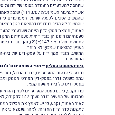
שיוחסה למערערים הועמדה בסופו של יום על סכום של כ-300,000 ₪, במקום על סכום של 00,000
שהמשיב לא הכיר בניכויים כהוצאות כגון הוצאות
כאמור, תוצאת פסק-הדין הייתה שערעורי המערע
טענותיהם הופנו הן כנגד דחיית טענותיהם המק
לתחולתו של סעיף 147
בעניין ההוצאות שניכויָן לא הותר.
המשיב, מנגד, סמך ידיו על פסק-דינו של בית-
המערערים.
בית-המשפט העליון
– מפי השופטים ס' ג'ובראן
נקבע, כי ערעור המערערים, ברובו הגדול, נסב
עתה בשנית, נדחו בפסק-דין מפורט, מנומק ומ
בפסק-דינו של בית-משפט קמא.
עוד נקבע, כי גם טענת המערערים לעניין ההתי
סמכותו של המשיב בגדר סעיף 147 לפקודה, לא התיישנו השומות והמשיב היה מוסמך לפעול כפי שפעל; וכי גם בטענת ההשתק השיפוטי לעניין זה אין כל ממש.
לתקנות סדר הדין האזרחי, לאחַר שנמצא כי אי
וכי אין לגלות בפסק הדין טעות שבחוק.