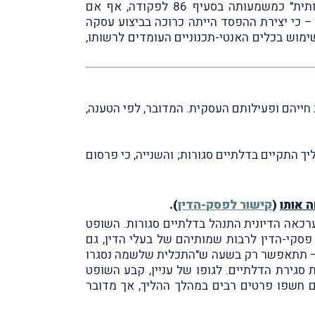
, שנשגב מבינתו כיצד עצם תביעת ניכויָה של הוצאה במסגרת הדו"ח השנתי יכולה להוות "עסקה מלאכותית" כמשמעותה בסעיף 86 לפקודה, אף אם
 כי יצירת ההפסד הייתה כרוכה בביצוע עסקה
ימוש בכלים האנטי-תכנוניים העומדים לרשותו,
ייהם ופעילותם העסקית. המדובר, לפי הטענה,
 התקיים בדלתיים סגורות; והשנייה, כי פרסום
 אותו
(
קישור לפסק-הדין
).
רכאה הדיונית התנהל בדלתיים סגורות. השופט
פרסם את פסקי-הדין לרבות שמותיהם של בעלי הדין, גם
בד – תתאפשר רק בשעה ש"התכלית שלשמה נסגרו
גירת הדלתיים. לגופו של עניין, קבע השופט
הם חשפו פרטים רבים במהלך ההליך, אך מדובר