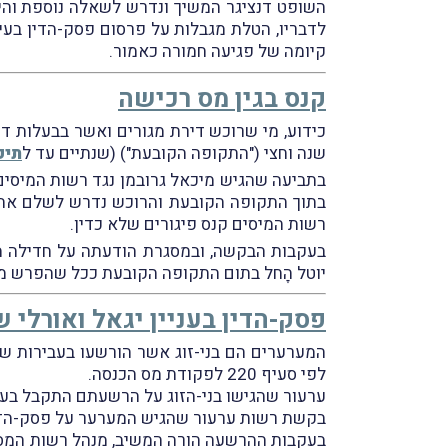
לדבריו, הטלת מגבלות על פרסום פסק-הדין בעי
קיומה של פגיעה חמורה כאמור.
קנס בגין מס רכישה
כידוע, מי שרוכש דירת מגורים ואשר בבעלות ד
שנה וחצי ("התקופה הקובעת") (שנתיים עד ל
תיקון 85 לחוק מ
בתוך התקופה הקובעת והרוכש נדרש לשלם את ה
רשות המיסים קנס פיגורים שלא כדין.
יוטל הָחל בתום התקופה הקובעת ככל שהפרש מ
פסק-הדין בעניין יגאל ואורלי 
המערערים הם בני-זוג אשר הורשעו בעבירות של
לפי סעיף 220 לפקודת מס הכנסה.
ערעור שהגישו בני-הזוג על הרשעתם התקבל בעני
בקשת רשות ערעור שהגיש המערער על פסק-הדין