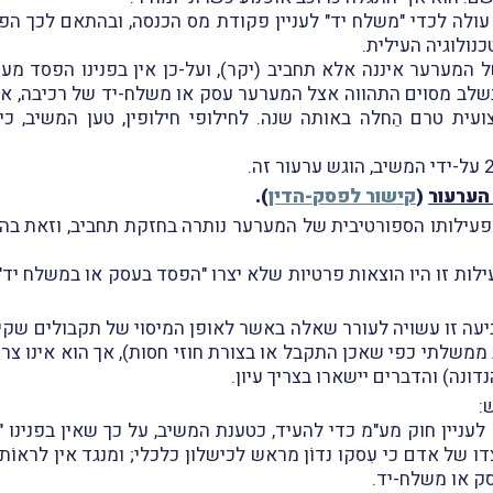
ולה לכדי "משלח יד" לעניין פקודת מס הכנסה, ובהתאם לכך הפס
ולוגיה העילית.
ל המערער איננה אלא תחביב (יקר), ועל-כן אין בפנינו הפסד מע
צועית טרם הֵחלה באותה שנה. לחילופי חילופין, טען המשיב, 
הערעור
(
קישור לפסק-הדין
).
פעילותו הספורטיבית של המערער נותרה בחזקת תחביב, וזאת ב
ביעה זו עשויה לעורר שאלה באשר לאופן המיסוי של תקבולים שקי
 ממשלתי כפי שאכן התקבל או בצורת חוזי חסות), אך הוא אינו צר
ונה) והדברים יישארו בצריך עיון.
:
עניין חוק מע"מ כדי להעיד, כטענת המשיב, על כך שאין בפנינו "
דו של אדם כי עִסקו נדוֹן מראש לכישלון כלכלי; ומנגד אין לראוֹ
ק או משלח-יד.