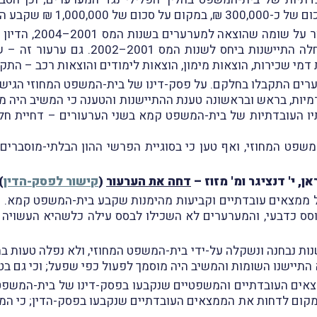
1,0 ₪ שקבע המשיב.
שהמשיב הסכים לטענה שהעלו המערערים כי 
 דמי שכירות, הוצאות מימון, הוצאות לימודים והוצאות רכב – התק
רים התקבלו בחלקם. על פסק-דינו של בית-המשפט המחוזי הגישו
דמיות, בראש ובראשונה טענת ההתיישנות והטענה כי המשיב היה
(א)(2), והן כנגד קביעותיו העובדתיות של בית-המשפט קמא בשני הערעורים –
המשפט המחוזי, ואף טען כי בסוגיית הפרשי ההון הבלתי-מוסב
, י' דנציגר ומ' מזוז –
דחה את הערעור
(
קישור לפסק-הדין
.
 על ממצאים עובדתיים וקביעות מהימנות שקבע בית-המשפט קמא. 
בוסס כדבעי, והמערערים לא השכילו לבסס עילה כלשהיא העשויה
ישנות נבחנה ונשקלה על-ידי בית-המשפט המחוזי, ולא נפלה טעות
ן מקום לדחות את הממצאים העובדתיים שנקבעו בפסק-הדין; כי 