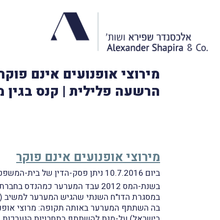
מירוצי אופנועים אינם פוק
הרשעה פלילית | קנס בגין מ
מירוצי אופנועים אינם פוקר
ביום 10.7.2016 ניתן פסק-הדין של בית-המשפט המחוזי בתל-אביב בעניין
בשנת-המס 2012 עבד המערער כמהנדס בחברת היי-טק והכנסתו באותה שנה נבעה ממקור זה.
בה השתתף המערער באותה תקופה: מרוצי אופנועי
בישראל) על-מנת להשתתף בתחרויות הנערכות שם