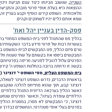
השנייה
ההוצאות היא בעלת אופי פרטי מובהק והתביעה
מלאכותית. השופט קירש הוסיף וקבע בעניין זה,
שמא אותם כלים יהיו לשחוקים וקהים.
פסק-הדין בעניין יהל ואח'
בהליך מס שהתנהל לפני בית-המשפט המחוזי בתל
בעשרות רבות של פרטי מידע בדבר השקעותיהם הפ
טרם סיום ההליך, פנו המבקשים לבית-המשפט ב
המבקשים ביססו את בקשתם על שתי טענות חלופיו
הפרטים עלול להוביל לפגיעה חריפה בפרטיותם ו
בקשה זו נדחתה ברובה בהחלטת השופט ה' קירש מיום 17.12.2015, ומכאן בקשת רשות ה
בית-המשפט העליון
, מפי השופט י' דנציגר (
בראשית הדברים, נדרש השופט דנציגר לשאלה, ה
דנציגר קבע, תוך שהוא מתייחס להלכה שנקבעה
כאשר ההליך בערכאה הדיונית התנהל בדלתיים ס
הדלתיים עומדת בעינה", וכאשר הפרטים שנחשפ
דנציגר, כי המבקשים לא מסרו, במסגרת ההליך 
בפרטים בעלי אופי סטנדרטי, הנחשפים כבדרך שג