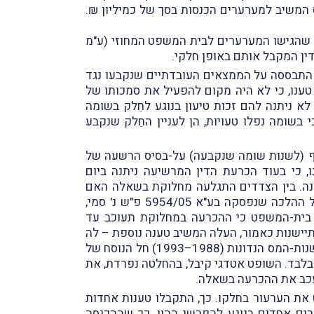
ס המשיב למערערים הכנסות בסך של כמיליון ₪.
ב) לפקודה ביחס לשנים 2001–2004, ועליה נסב ערעור נוסף שהגישו המערערים לבית המשפט המחוזי (ע"מ
1120/05) שנסב על השומה שנקבעה למערערים לשנות המס 1988–1993. שומה זו התבססה על הממצאים העובדתיים שנקבעו נגד
ענו, כי לא היה מקום להפעיל את סמכותו של
 ניתנה להם זכות טיעון בנוגע לחֵלק בשומה
בשומה נפלו טעויות, הן לעניין החֵלק שנקבע
אי המשיב לפעול כאמור בסעיף (לשנות שומה שנקבעה) על-בסיס הרשעה של
 טענו, כי בעוד הכרעת הדין המרשיעה ניתנה ביום
30 התקבלה בידם אך ביום 21.3.2005, היינו לאחַר יותר משנה. בין הצדדים התגלעה מחלוקת בשאלה האם
המועד הקובע לצורך ההתיישנות הוא מועד קביעת השומה או מועד קבלתה על-ידי הנישום. בְּשל הרלוונטיות של ההלכה שנפסקה בע"א 5954/05 פ"ש נ' סמי,
דנ"א 3993/07 פ"ש נ' איקאפוד בע"מ), החליט בית-המשפט כי ההכרעה במחלוקת תעוכב עד
תיישנות כאמור, העלה המשיב טענה נוספת – לה
לא היה ער המשיב קודם לכן ואף לא בית-המשפט – לפיה השומה שנקבעה לא התיישנה, בכל מקרה, שכן בנוגע לשנות-המס הנדונות (1988–1993) חל הנוסח של
ים ולא של שנה אחת בלבד. השופט אטדגי קיבל, בהחלטה נפרדת, את
עכב את ההכרעה בשאלה.
את הערעור בחלקו. כך, התקבלו טענות אחדות
רים אחדים בנוגע להפרשי ההון, כך שההכנסה