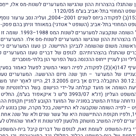
ון שהתגלו בהצהרות ההון שהגישו המערערים לשנות-מס אלו, ייחֵ
מחוזי בתל-אביב בע"מ 1120/05.
בנוסף, הוּצאה למערערים שומה בצו לפי סעיף 152(
אשר לערעור הראשון (ע"מ 
ו בהצהרות ההון שהגישו המערערים לשנות-מס אלו. המערערים ט
שונה משום שהשומה לגביהן התיישנה. כן טענו המערערים כי לא
רים שהתגלו בהצהרותיהם. לגופם של דברים טענו המערערים כי 
 והן לעניין ייחוס ההכנסה בשל הפרשי הון בלתי-מוסברים.
אשר לטענת ההתיישנות, זו נסמכה על הוראת סעיף 147(א)(2) לפקודה, לפיה רש
ה – כפי שהיה בעניינו של המערער – תוך שנה מיום ההרשעה. המערערים
31.12.2003, השומה שקבע המשיב ביום .12.2004
שנדוֹנה באותה העת במסגרת דיון נוסף בבית-המשפט העליון (
ו נדחתה עמדת המשיב בסוגיה של המועד הקובע למניין תקופת הה
סעיף 147(א)(2) שמלפני תיקון 114 משנת 1997, ולפיו תקופת ההתיישנות היא של עשר שנ
רערים לפיה המשיב מושתק מלטעון לפרשנות זו לאחר שהוחלט ל
די בית-המשפט. לעומת זאת, לגופם של דברים קיבל בית-המשפט 
דתיות של בית-המשפט בהליך הפלילי נגד המערערים; וכן הסב