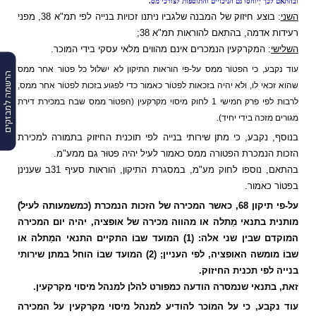
ובהתאם לכך יְיוחסו גם הניכויים והתוספות לצורכי מס.
השני
: בוצע חיזוק של המבנה שלגביו ניתנו זכויות בנייה לפי תמ"א 38, מפני
רעידות אדמה, בהתאם להוראות תמ"א 38;
השלישי
: המקרקעין הנמכרים אינם מהווים מלאי עסקי בידי המוכר.
עוד נקבע
, כי
הפטוֹר ממס על-פי הוראות התיקון לא ישלול כל פטוֹר אחר ממס
הרשמה למבזקים
שהוא זכאי לו, ולא יהיה בזכאות לפטוֹר כאמור כדי לפגוע בזכות לפטוֹר אחר ממס,
לרבות לפי פרק חמישי 1 לחוק מיסוי מקרקעין (הפטוֹר ממס שבח במכירת דירת
מגורים מזכה בידי יחיד).
בנוסף, נקבע, כי מתן שירותי בנייה לפי תוכנית החיזוק בתמורה למכירת
הזכות הנמכרת הפטורה ממס כאמור לעיל יהיה פטוּר גם ממע"מ.
בהתאם, נוספו לחוק מע"מ, במסגרת התיקון, הוראות סעיף 31ב שענינן
בפטוֹר כאמור.
על-פי תיקון 68, כאשר המכירה של הזכות הנמכרת (כמשמעותה לעיל)
מותנית בתנאי מַתלה או מהווה מכירה של אופציה,
יהיה יום המכירה
המוקדם שבין שני אלה: (1) המועד שבוֹ התקיים התנאי המַתלה או
שבוֹ מומשה האופציה, לפי העניין; (2) המועד שבוֹ הוחל במתן שירותי
בנייה לפי תכנית החיזוק.
זאת, בתנאי שנמסרה הודעה כמפורט להלן למנהל מיסוי מקרקעין.
עוד נקבע, כי על המוֹכר להודיע למנהל מיסוי מקרקעין על המכירה