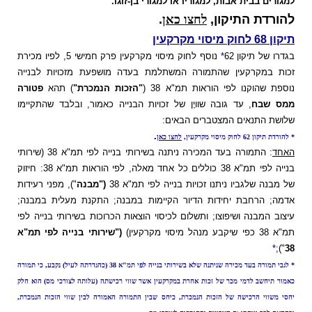
למגורים בבית אבות, למגוריו או למגורי בן-זוגו.
להורדת התיקון,
לחצו כאן
.
תיקון 68 לחוק מיסוי מקרקעין
בגדרו של תיקון 62
*
נוסף לחוק מיסוי מקרקעין פרק חמישי 5, לפיו מכירת
זכות במקרקעין שהתמורה המשתלמת בעדה מושפעת מזכויות לבנייה
נוספת שהוקנו לפי הוראות תמ"א 38 (
"הזכות הנמכרת"
) תהא
פטורה
ממס שבח
, עד גובה שוויָן של זכויות הבנייה כאמור, ובלבד שהתקיימו
שלושת התנאים המצטברים הבאים:
.
* להורדת תיקון 62 לחוק מיסוי מקרקעין,
לחצו כאן
האחד
: התמורה בעד המכירה ניתנה בשירותי בנייה לפי תמ"א 38 (שירותי
בנייה לפי תמ"א 38 כוללים כל אחד מאלה, לפי הוראות תמ"א 38: חיזוק
של מבנה שלגביו ניתנו זכויות בנייה לפי תמ"א 38
("מבנה
"), מפני רעידות
אדמה; הרחבת יחידות הדיור הקיימות במבנה; התקנת מעלית במבנה;
עיצוב המבנה ושיפוצו; ותשלום לכיסוי הוצאות הכרוכות בשירותי בנייה לפי
תמ"א 38 כפי שיקבע מנהל מיסוי מקרקעין)
("שירותי בנייה לפי תמ"א
*
");
38
* לגבי תמורה בעד מכירה שניתנה שלא בשירותי בנייה לפי תמ"א 38 (כהגדרתה לעיל) נקבע, כי תמורה
כאמור תיחשב לדמי מכר של זכות אחרת במקרקעין אשר שווי רכישתה (עלותה לצורכי מס) הוא חלק
יחסי משווי הרכישה של הזכות הנמכרת, כיחס שבין התמורה האמורה לבין שווי הזכות הנמכרת,