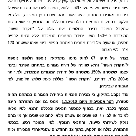
כידוע, פרק חמישי 4 לחוק מיסוי מקרקעין קובע פטוֹר מיוחד לפרוייקטים של
פינוי ובינוי, כאשר על-פי סעיף 49כב לחוק, המוֹכר ליזם את הזכויות שיש לו
ביחידת מגורים במתחם, יהיה פטוּר ממס שבח בגין המכירה, כולה או
חלקהּ, בהתקיים התנאים הרלבנטיים ובכללם זה הדורש, כי שווי הזכות
שמקבל המוֹכר בדירה החלופית אינו עולה על "תקרת השווי",
המוגדרת כ-150% משווי יחידת המגורים הנמכרת ללא זכויות לבנייה
נוספת, או שוויָה של דירת מגורים במתחם הפינוי ובינוי עצמו ששטחה 120
מ"ר - לפי הגבוה.
בגדרו של תיקון 67 לחוק מיסוי מקרקעין נוספה חלופה נוספת
ל"תקרת השווי" והיא שוויָיה של דירת מגורים במתחם הפינוי ובינוי
עצמו, ששטחה 150% משטחה של יחידת המגורים הנמכרת, ולא יותר
מ-200 מ"ר. דהיינו, "תקרת השווי" כוללת כעת שלוש חלופות, לפי
הגבוהה שביניהן.
עוד נקבע בתיקון, כי מכירת הזכויות ביחידת המגורים במתחם תהיה
פטורה,
רטרואקטיבית מיום 1.1.2010
, ממס גם אם תמורתה הינה
בכסף בלבד. זאת, בכפוף למספר תנאים ובכללם התנאי לפיו מָלאו
למוֹכר או לבן-זוגו
60 שנים או שטרם מָלאו להם 60 שנים אך מי מהם
נזקק לשירותי סיעוד, והתנאי הנוסף, לפיו המוֹכר רכש, בכספי
התמורה, כולה או חלקהּ, בתוך 12 החודשים שפני/אחרי המכירה זכות