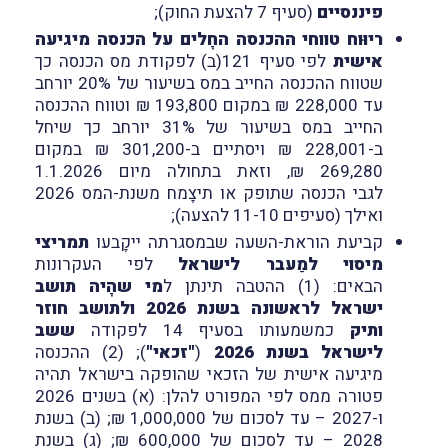
פיננסיים
(סעיף 7 להצעת החוק);
ריוּוח טווחי ההכנסה החָלים על הכנסה מיגיעה
אישית
לפי סעיף 121(ב) לפקודת מס הכנסה כך
שטווח ההכנסה החייב במס בשיעור של 20% יורחב
עד 228,000 ₪ במקום 193,800 ₪ וטווח ההכנסה
החייב במס בשיעור של 31% יורחב כך שיחל
ב-228,001 ₪ ויסתיים ב-301,200 ₪ במקום
269,280 ₪, וזאת בתחולה מיום 1.1.2026
לגבי הכנסה שתופק או תיצָמח משנת-המס 2026
ואילך (סעיפים 11-10 להצעה);
קביעת הוראת-השעה שבמסגרתה ייקָבעו
תמריצי
מיסוי למַעבר לישראל
לפי העקרונות
הבאים: (1) ההטבה תינתן ל
מי שהָיה תושב
ישראל לראשונה בשנת 2026 ולתושב חוזר
ותיק
כמשמעותו בסעיף 14 לפקודה
ששב
לישראל בשנת 2026
(
"זכאי"
); (2) ההכנסה
מיגיעה אישית של הזכאי שהופקה בישראל תהיה
פטורה ממס לפי המפורט להלן: (א) בשנים 2026
ו-2027 – עד לסכום של 1,000,000 ₪; (ב) בשנת
2028 – עד לסכום של 600,000 ₪; (ג) בשנת