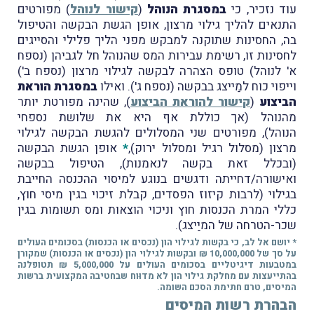
עוד נזכיר, כי
במסגרת הנוהל
(
קישור לנוהל
) מפורטים
התנאים להליך גילוי מרצון, אופן הגשת הבקשה והטיפול
בה, החסינות שתוקנה למבקש מפני הליך פלילי והסייגים
לחסינות זו, רשימת עבירות המס שהנוהל חל לגביהן (נספח
א' לנוהל) טופס הצהרה לבקשה לגילוי מרצון (נספח ב')
וייפוי כוח למַייצג בבקשה (נספח ג'). ואילו
במסגרת הוראת
הביצוע
(
קישור להוראת הביצוע
), שהינה מפורטת יותר
מהנוהל (אך כוללת אף היא את שלושת נספחי
הנוהל), מפורטים שני המסלולים להגשת הבקשה לגילוי
מרצון (מסלול רגיל ומסלול ירוק),
*
אופן הגשת הבקשה
(ובכלל זאת בקשה לנאמנות), הטיפול בבקשה
ואישורה/דחייתה ודגשים בנוגע למיסוי ההכנסה החייבת
בגילוי (לרבות קיזוז הפסדים, קבלת זיכוי בגין מיסי חוץ,
כללי המרת הכנסות חוץ וניכוי הוצאות ומס תשומות בגין
שכר-הטרחה של המיַיצג).
* יושם אל לב, כי בקשות לגילוי הון (נכסים או הכנסות) בסכומים העולים
על סך של 10,000,000 ₪ ובקשות לגילוי הון (נכסים או הכנסות) שמקורן
במטבעות דיגיטליים בסכומים העולים על 5,000,000 ₪ תטופלנה
בהתייעצות עם מחלקת גילוי הון לא מדוּוח שבחטיבה המקצועית ברשות
המיסים, טרם חתימת הסכם השומה.
הבהרת רשות המיסים