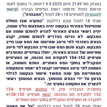
במבזק מס' 2149 מיום 9.9.2025 דיווחנו, כי בסמוך לאחַר
פרסום הנוהל פרסמה רשות המיסים הבהרה (
קישור
להבהרה
) לסעיפים 18 ו-28 לנוהל (
"ההבהרה"
).
סעיף 18 לנוהל קובע כדלקמן:
"במקרה שבו הוחלט
שהטיפול האזרחי בבקשה יהיה באמצעות הליך שומה,
יהיה רשאי הגורם האזרחי להגיע להסכם שומה עם
המבקש. לא הגיעו הצדדים להסכם שומה, יקבע
הגורם האזרחי לפי מיטב שפיטתו את המס שבו חייב
המבקש. נקבע סכום המס שבו חייב המבקש לפי מיטב
שפיטתו של הגורם האזרחי, יחולו בשינויים המחויבים
סעיפים 154-152 לפקודת מס הכנסה, או הסעיפים
המקבילים בחוקי המס האחרים. הסכם השומה, או
השומה לפי מיטב השפיטה יקבעו לא יאוחר מהתקופה
המסתיימת תוך שנה ממועד אישור הבקשה לגילוי
מרצון על ידי הגורם המוסמך. הגורם המוסמך רשאי
להאריך את התקופה בסעיף זה."
במסגרת ההבהרה צוין, כי
במקום
סעיפים 154-
152 לפקודת מס ההכנסה
יבואו
סעיפים 158-150א
לפקודה או הסעיפים המקבילים בחוקי המס האחרים.
ואילו סעיף 28 לנוהל קובע כדלקמן:
"על אף האמור