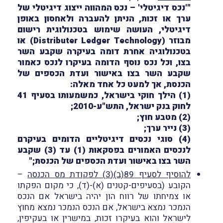
"'נכס דיגיטלי' – נכס המהווה ייצוג דיגיטלי של
ערך או זכות, הניתן להעברה ולאחסון באופן
דיגיטלי, העושה שימוש בטכנולוגית רישום
מבוזר (Distributer Ledger Technology) או
בטכנולוגיה אחרת דומה בעיקרה שקבע השר
בצו, וכל נכס נוסף הדומה בעיקרו לנכס כאמור
שקבע השר בצו באישור ועדת הכספים של
הכנסת, אך למעט כל אחד מאלה:
(1) הילך חוקי בישראל, כמשמעותו בסעיף 41
לחוק בנק ישראל, התש"ע-2010;
(2) מטבע חוץ;
(3) נייר ערך;
(4) סוגי נכסים דיגיטליים הדומים בעיקרם
לנכסים האמורים בפסקאות (1) עד (3) שקבע
השר בצו באישור ועדת הכספים של הכנסת;"
להוסיף לסעיף 89(ב)(3) לפקודת מס הכנסה
–
הקובע (בסעיפים-קטנים (א)-(ד), כי מקום הפקתו
או צמיחתו של רווח הון יהיה בישראל אם הנכס
הנמכר נמצא בישראל, אם הנכס הנמכר נמצא מחוץ
לישראל והוא בעיקרו זכות, במישרין או בעקיפין,