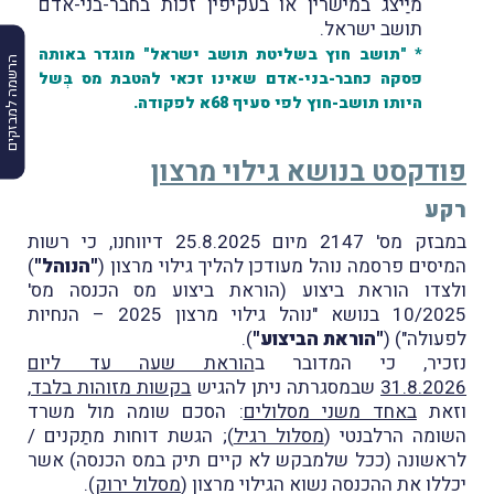
מיַיצג במישרין או בעקיפין זכות בחבר-בני-אדם
תושב ישראל.
* "תושב חוץ בשליטת תושב ישראל" מוגדר באותה
הרשמה למבזקים
פסקה כחבר-בני-אדם שאינו זכאי להטבת מס בְּשל
היותו תושב-חוץ לפי סעיף 68א לפקודה.
פודקסט בנושא גילוי מרצון
רקע
במבזק מס' 2147 מיום 25.8.2025 דיווחנו, כי רשות
המיסים פרסמה נוהל מעודכן להליך גילוי מרצון (
"הנוהל"
​)
ולצדו הוראת ביצוע (הוראת ביצוע מס הכנסה מס'
10/2025 בנושא "נוהל גילוי מרצון 2025 – הנחיות
לפעולה") (
"הוראת הביצוע"
).
נזכיר, כי המדובר ב
הוראת שעה עד ליום
31.8.2026
שבמסגרתה ניתן להגיש
בקשות מזוהות בלבד
,
וזאת
באחד משני מסלולים
: הסכם שומה מול משרד
השומה הרלבנטי (
מסלול רגיל
); הגשת דוחות מתַקנים /
לראשונה (ככל שלמבקש לא קיים תיק במס הכנסה) אשר
יכללו את ההכנסה נשוא הגילוי מרצון (
מסלול ירוק
).