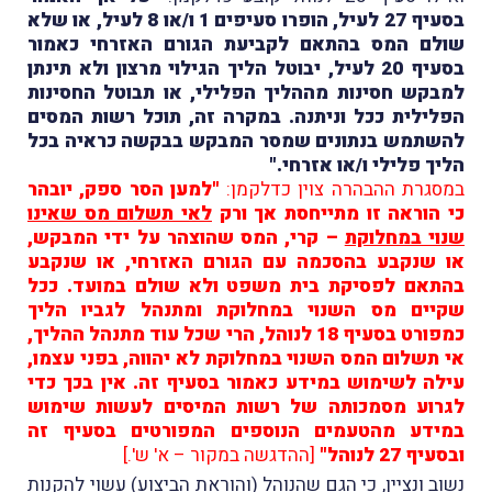
בסעיף 27 לעיל, הופרו סעיפים 1 ו/או 8 לעיל, או שלא
שולם המס בהתאם לקביעת הגורם האזרחי כאמור
בסעיף 20 לעיל, יבוטל הליך הגילוי מרצון ולא תינתן
למבקש חסינות מההליך הפלילי, או תבוטל החסינות
הפלילית ככל וניתנה. במקרה זה, תוכל רשות המסים
להשתמש בנתונים שמסר המבקש בבקשה כראיה בכל
הליך פלילי ו/או אזרחי."
במסגרת ההבהרה צוין כדלקמן:
"למען הסר ספק, יובהר
כי הוראה זו מתייחסת אך ורק
לאי תשלום מס שאינו
שנוי במחלוקת
– קרי, המס שהוצהר על ידי המבקש,
או שנקבע בהסכמה עם הגורם האזרחי, או שנקבע
בהתאם לפסיקת בית משפט ולא שולם במועד. ככל
שקיים מס השנוי במחלוקת ומתנהל לגביו הליך
כמפורט בסעיף 18 לנוהל, הרי שכל עוד מתנהל ההליך,
אי תשלום המס השנוי במחלוקת לא יהווה, בפני עצמו,
עילה לשימוש במידע כאמור בסעיף זה. אין בכך כדי
לגרוע מסמכותה של רשות המיסים לעשות שימוש
במידע מהטעמים הנוספים המפורטים בסעיף זה
ובסעיף 27 לנוהל​"
[ההדגשה במקור – א' ש'.]
נשוב ונציין, כי הגם שהנוהל (והוראת הביצוע) עשוי להקנות