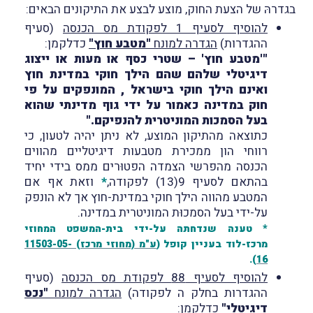
בגדרהּ של הצעת החוק, מוצע לבצע את התיקונים הבאים:
להוסיף לסעיף 1 לפקודת מס הכנסה
(סעיף
ההגדרות)
הגדרה למונח
"מטבע חוץ"
כדלקמן:
"'מטבע חוץ' – שטרי כסף או מעות או ייצוג
דיגיטלי שלהם שהם הילך חוקי במדינת חוץ
ואינם הילך חוקי בישראל , המונפקים על פי
חוק במדינה כאמור על ידי גוף מדינתי שהוא
בעל הסמכות המוניטרית להנפיקם."
כתוצאה מהתיקון המוצע, לא ניתן יהיה לטעון, כי
רווחי הון ממכירת מטבעות דיגיטליים מהווים
הכנסה מהפרשי הצמדה הפטוּרים ממס בידי יחיד
בהתאם לסעיף 9(13) לפקודה,
*
וזאת אף אם
המטבע מהווה הילך חוקי במדינת-חוץ אך לא הונפק
על-ידי בעל הסמכוּת המוניטרית במדינה.
* טענה שנדחתה על-ידי בית-המשפט המחוזי
מרכז-לוד בעניין קופל (
ע"מ (מחוזי מרכז) 11503-05-
).
16
להוסיף לסעיף 88
לפקודת מס הכנסה
(סעיף
ההגדרות בחלק ה לפקודה)
הגדרה למונח
"נכס
דיגיטלי"
כדלקמן: