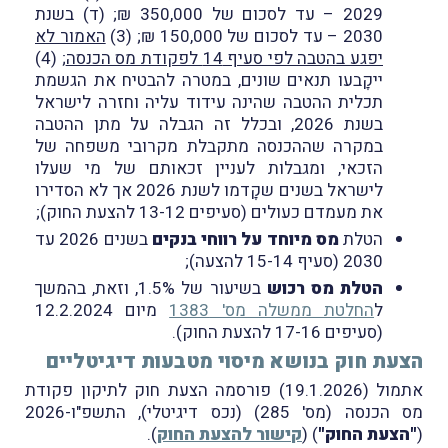
2029 – עד לסכום של 350,000 ₪; (ד) בשנת
2030 – עד לסכום של 150,000 ₪; (3)
האמור לא
יפגע בהטבה לפי סעיף 14 לפקודת מס הכנסה
; (4)
ייקָבעו תנאים שונים, במטרה להבטיח את הגשמת
תכלית ההטבה שהינה עידוד עליה וחזרה לישראל
בשנת 2026, ובכלל זה הגבלה על מתן ההטבה
במקרה שההכנסה מתקבלת מקרובי משפחה של
הזכאי, ומגבלות לעניין זכאותם של מי שעלו
לישראל בשנים שקָדמו לשנת 2026 אך לא הסדירו
את מעמדם כעולים (סעיפים 13-12 להצעת החוק);
הטלת
מס מיוחד על רווחי בנקים
בשנים 2026 עד
2030 (סעיף 15-14 להצעה);
הטלת מס רכוש
בשיעור של 1.5%, וזאת, בהמשך
ל
החלטת ממשלה מס' 1383
מיום 12.2.2024
(סעיפים 17-16 להצעת החוק).
הצעת חוק בנושא מיסוי מטבעות דיגיטליים
אתמול (19.1.2026) פורסמה הצעת חוק לתיקון פקודת
מס הכנסה (מס' 285) (נכס דיגיטלי), התשפ"ו-2026
(
"הצעת החוק"
) (
קישור להצעת החוק
).