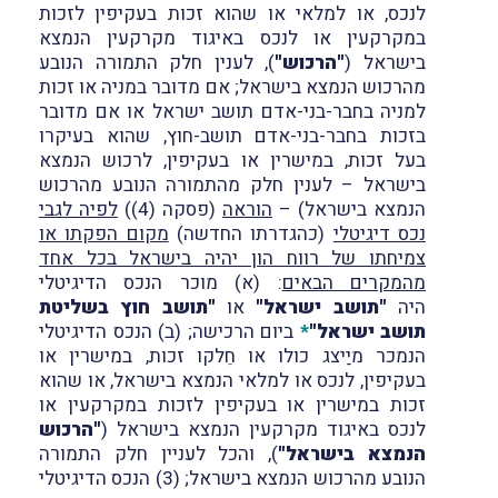
לנכס, או למלאי או שהוא זכות בעקיפין לזכות
במקרקעין או לנכס באיגוד מקרקעין הנמצא
בישראל (
"הרכוש"
), לענין חלק התמורה הנובע
מהרכוש הנמצא בישראל; אם מדובר במניה או זכות
למניה בחבר-בני-אדם תושב ישראל או אם מדובר
בזכות בחבר-בני-אדם תושב-חוץ, שהוא בעיקרו
בעל זכות, במישרין או בעקיפין, לרכוש הנמצא
בישראל – לענין חלק מהתמורה הנובע מהרכוש
הנמצא בישראל) –
הוראה
(פסקה (4))
לפיה לגבי
נכס דיגיטלי
(כהגדרתו החדשה)
מקום הפקתו או
צמיחתו של רווח הון יהיה בישראל בכל אחד
מהמקרים הבאים
: (א) מוכר הנכס הדיגיטלי
היה
"תושב ישראל"
או
"תושב חוץ בשליטת
תושב ישראל"
*
ביום הרכישה; (ב) הנכס הדיגיטלי
הנמכר מיַיצג כולו או חֵלקו זכות, במישרין או
בעקיפין, לנכס או למלאי הנמצא בישראל, או שהוא
זכות במישרין או בעקיפין לזכות במקרקעין או
לנכס באיגוד מקרקעין הנמצא בישראל (
"הרכוש
הנמצא בישראל"
), והכל לעניין חלק התמורה
הנובע מהרכוש הנמצא בישראל; (3) הנכס הדיגיטלי