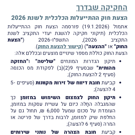
החקיקה שבדרך
הצעת חוק ההתייעלות הכלכלית לשנת 2026
אתמול (19.1.2026) פורסמה הצעת חוק ההתייעלות
הכלכלית (תיקוני חקיקה להשגת יעדי התקציב לשנת
התקציב 2026), התשפ"ו-2026 (
"הצעת
החוק"
או
"ההצעה"
) (
קישור להצעת החוק
).
הצעת החוק כוללת מספר שינויים מוצעים ובכללם אלה:
תיקון הגדרות המונחים
"שליטה"
ו
"החזקה
מהותית"
שבסעיף 9(2)(ב) לפקודת מס הכנסה
(סעיף 2 להצעת החוק);
קביעת
חובת דיווח של זירות מקוּונות
(סעיפים 5-
4 להצעה);
תיקון החוק לצמצום השימוש במזומן
כך
שהמגבלה החָלה כיום על עשיית עסקות במזומן,
העומדת על סכום שמעל 6,000 ₪, תחול גם על
החלפת שיק למזומן, לרבות בדרך של פריטה או
המרה (סעיף 6 להצעה);
קביעת
חובת הצהרה של נותני שירותים