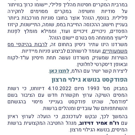
במרבית המקרים חסינות מהליך פלילי, יישומו כרוך בוויתור
על סודיות וחשיפה במקרים מסוימים לחקירה
פלילית. בנוסף, הנוהל אוצֵר בחוּבּו סוגיות מורכבוֹת ביותר
בעניין חישוב ההכנסה החייבת במס, שומה, התיישנות, קיזוז
הפסדים, ניכויים, זיכויים ועוד, וממילא מומלץ לפְנות
לייעוץ ממומחה מס בטרם יישום הנוהל.
משרדנו הינו עתיר ניסיון בתחום זה,
לרבות בהיקפי מס
משמעותיים
, ועומד לרשותכם לביצוע פניות מיידיות.
השירות שמעניק משרדנו נעשה תחת חיסיון עו"ד-לקוח
ובאופן דיסקרטי לחלוטין.
ליצירת קשר ישיר עם הח"מ,
לחצו כאן
.
הפודקסט בנושא גילוי מרצון
במבזק מס' 1993 מיום 4.10.2022 דיווחנו, כי רשות
המסים השיקה ערוץ תקשורת חדש עם הציבור בשם
"פודמס", שהינו פודקסט בענייני מיסוי בהגשתם
והשתתפותם של עובדים ומנהלים ברשות.
בהמשך לכך, נבקש לעדכנכם, כי הועלה לערוץ ראיון
עם
רו"ח אמיר דוידוב
, מנהל החטיבה המקצועית ברשות
המיסים, בנושא הגילוי מרצון.