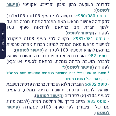
לקרנות השקעה בהון סיכון ופרייבט אקוויטי (
קישור
לטופס
);
-
טופס 980/980א
: בקשה לפי סעיף 103ט ו-103א1(ב)
לפקודה לאישור מראש מאת המנהל למיזוג חברה בת עם
ולתוך חברת אם בהתאם להוראות סעיף 103
הרשמה למבזקים
לפקודה
קישור לטופס
);
(
-
טופס 981/981א
: בקשה לפי סעיף 103ט לפקודה
לאישור מראש מאת המנהל למיזוג חברות אחיות פרטיות
בהתאם להוראות סעיף 103 לפקודה (
קישור לטופס
);
-
טופס 982
: העברת מלוא הזכויות בחברה תושבת ישראל
לחברה תושבת מדינה גומלת, בהתאם לסעיף 104ב(א)
לפקודה (
קישור לטופס
);
*
* טופס זה אינו נכלל כיום ברשימת הטפסים המוצגים תחת המסלול
הירוק באתר של רשות המסים.
-
טופס 982א
: העברת מלוא הזכויות בחברה פרטית תושבת
ישראל לחברה פרטית תושבת מדינה גומלת, בהתאם
לסעיף 104א(א) לפקודה (
קישור לטופס
);
-
טופס 983
: מיזוג בדרך של החלפת מניות (
לרבות
מיזוג
עם שלד ציבורי) לפי סעיף 103כ לפקודה (
קישור
לטופס
);