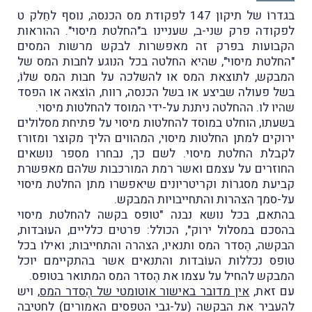
בגדרוֹ של תיקון 147 לפקודת מס הכנסה, נוסף לחֵלק ט
לפקודה פרק שני-ב, שעניינו ב"החלטת מיסוי". ההוראות
הקבועות בפרק זה מאפשרות לבקש מרשות המסים
"החלטת מיסוי", שהיא החלטה בכל הנוגע לחבות המס של
המבקש, לתוצאת המס או להשלכה על חבות המס שלוֹ,
בשל פעולה שביצע או בשל הכנסה, רווח, הוֹצאה או הפסד
שהיו לו. ההחלטה ניתנת על-ידי המוסד להחלטות מיסוי.
בשעתו, הוחלט במוסד להחלטות מיסוי על פתיחת מסלולים
ירוקים למתן החלטות מיסוי, המהווים הליך מקוצר ומזורז
לקבלת החלטת מיסוי. לשם כך, נבחרו מספר נושאים
החוזרים על עצמם ואשר רמת המורכבות שלהם מאפשרת
קביעת מסגרוֹת וקריטריונים שיאפשרו מתן החלטת מיסוי
על-סמך הצהרות והתחייבויות המבקש.
בהתאם, בכל נושא נבנה "טופס בקשה להחלטת מיסוי
בהסכם במסלול ירוק", הכולל: פרטים כלליים, העוּבדות,
הבקשה, הֶסדר המס ותנאיו, הצהרה והתחייבות; ואילו בכל
טופס נכללות העוֹבדות והתנאים אשר בהתקיימם יוכל
המבקש להחיל על עצמו את הֶסדר המס המתואר בטופס.
עם זאת,
אין מדובר באישור אוטומטי של הֶסדר המס
, ויש
להעביר את הבקשה (על-גבי הטפסים האמורים) לחטיבה