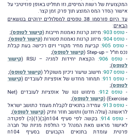
המקצועית של רשות המיסים, וזו תחליט באופן פוזיטיבי על
אישור הֶסדר המס המוצע תוך פרק זמן קצר.
עד היום פורסמו 38 טפסים למסלולים ירוקים בנושאים
הבאים
:
-
טופס 903
: מיזוג קרנות נאמנות חייבות (
קישור לטופס
);
-
טופס 904
: מיזוג קרנות נאמנות פטורות (
קישור לטופס
);
-
טופס 905
: קביעת מחיר מקורי ויום רכישה בעת קבלת
נכס חו"ל – Step-up (
קישור לטופס
);
-
טופס 906
: הקצאת יחידות למניה – RSU (
קישור
לטופס
);
-
טופס 907
: חישוב שיעור ניכיון משוקלל (
קישור לטופס
);
-
טופס 911
: תמחור מחדש של אופציות לעובדים (
קישור
לטופס
);
-
טופס 912
: מימוש נטו של אופציות לעובדים (Net
Exercise) (
קישור לטופס
);
-
טופס 913
: עמידה בתנאים לקבלת מעמד כתושב ישראל
לראשונה (עולה חדש) ותושב חוזר ותיק (
קישור לטופס
);
-
טופס 914
: בקשה לפי סעיף 104ח(ב)(1)(ה) לפקודה
לאישור מראש מאת המנהל כי החלפת מניות של חברה
פרטית עומדת בתנאים הקבועים בסעיף 104ח