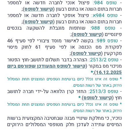
-
טופס 984
: פיצול אנכי לחברה חדשה או למספר
חברות בתום השנה או בתום רבעון (
קישור לטופס
);
-
טופס 984א
: פיצול אופקי לחברה חדשה או למספר
חברות בתום השנה או בתום רבעון (
קישור לטופס
);
-
טופס 988
: שותפות מוגבלת להשקעה בנכסים
פיננסיים (
קישור לטופס
);
-
טופס 989
: בקשה לאישור מוסד ציבורי לפי סעיף 46
לפקודת מס הכנסה או לפי סעיף 61 לחוק מיסוי
מקרקעין (
קישור לטופס
);
-
טופס 2513/2
: הצהרה בדבר תשלום לתושב-חוץ הפטוּר
מניכוי מס במקור (
קישור לטופס המעודכן שפורסם ביום
*
);
16.12.2025
* טופס זה אינו נכלל כיום ברשימת הטפסים המוצגים תחת המסלול
הירוק באתר של רשות המסים.
-
טופס 2513/3
: החזר קרן הלוואה על-ידי חברה לתושב
חוץ (
קישור לטופס
).
*
* טופס זה אינו נכלל כיום ברשימת הטפסים המוצגים תחת המסלול
הירוק באתר של רשות המסים.
נזכיר, כי מחלקת שינויי מבנה שבחטיבה המקצועית ברשות
המיסים עתידה לעדכן חלק מטופסי המסלולים הירוקים