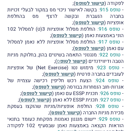
לפקודה (
קישור לטופס
);
-
טופס 915
: בקשה לאישור ניכוי מס במקור לבעלי זכויות
בחברה הנעברת ובקשה לרצף מס בהחלפת
אופציות (
קישור לטופס
);
-
טופס 916
: החלפת מסלול אופציות 3(ט) למסלול 102
הוני באמצעות נאמן (
קישור לטופס
);
-
טופס 917
: החלפת מסלול אופציות ללא נאמן למסלול
עם נאמן (
קישור לטופס
);
-
טופס 922
: מנגנוני התאמה בשינוים בהון, בחלוקת מניות
הטבה ודיווידנדים (
קישור לטופ
ס
);
-
טופס 923
: מימוש נטו (Net Exercise) של אופציות
לעובדים בחברה פרטית (
קישור לטופס
);
-
טופס 924
: הצעת רכש חליפין רכישה עצמית של
אגרות-חוב הנסחרות בבורסה (
קישור לטופס
);
-
טופס 926
: תכנית ESSP עם נאמן (
קישור לטופס
);
-
טופס 927
: תכנית ESSP ללא נאמן (
קישור לטופס
);
-
טופס 928
: החלפת אופציות/מניות שהוקצו בעסקת
מכירת מניות החברה (
קישור לטופס
);
-
טופס 929
: יישום מנגנון נאמנות מפקחת כעומד בתנאי
הוראות הקצאה באמצעות נאמן שבסעיף 102 לפקודה