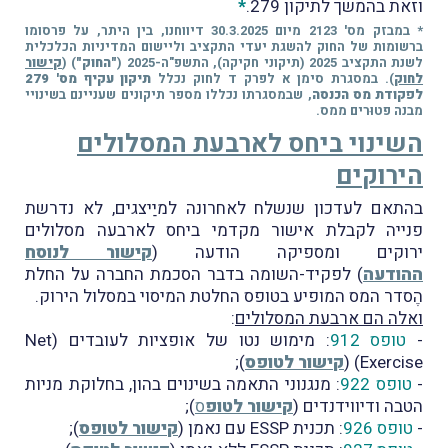
וזאת בהמשך לתיקון 279.
*
* במבזק מס' 2123 מיום 30.3.2025 דיווחנו, בין היתר, על פרסומו
ברשומות של החוק להשגת יעדי התקציב וליישום המדיניות הכלכלית
לשנת התקציב 2025 (תיקוני חקיקה), התשפ"ה-2025 (
"החוק"
) (
קישור
לחוק
). במסגרת סימן א לפרק ד לחוק נכלל
תיקון עקיף מס' 279
לפקודת מס הכנסה
, שבמסגרתו נכללו מספר תיקונים שעניינם בשינויי
מבנה פטוּרים ממס.
השינוי ביחס לארבעת המסלולים
הירוקים
בהתאם לעדכון שנשלח לאחרונה למיַיצגים, לא נדרשת
פנייה לקבלת אישור מקדמי ביחס לארבעה מסלולים
ירוקים ומספיקה הודעה (
קישור לנוסח
ההודעה
) לפקיד-השומה בדבר הסכמת החברה על החלת
הֶסדר המס המופיע בטופס החלטת המיסוי במסלול הירוק.
ואלה הם ארבעת המסלולים
:
-
טופס 912
: מימוש נטו של אופציות לעובדים (Net
Exercise) (
קישור לטופס
);
-
טופס 922
: מנגנוני התאמה בשינוים בהון, בחלוקת מניות
הטבה ודיווידנדים (
קישור לטופ
ס
);
-
טופס 926
: תכנית ESSP עם נאמן (
קישור לטופס
);