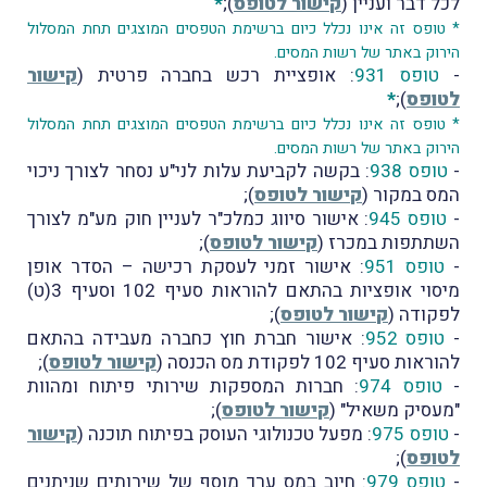
לכל דבר ועניין (
קישור לטופס
);
*
* טופס זה אינו נכלל כיום ברשימת הטפסים המוצגים תחת המסלול
הירוק באתר של רשות המסים.
-
טופס 931
: אופציית רכש בחברה פרטית (
קישור
לטופס
);
*
* טופס זה אינו נכלל כיום ברשימת הטפסים המוצגים תחת המסלול
הירוק באתר של רשות המסים.
-
טופס 938
: בקשה לקביעת עלות לני"ע נסחר לצורך ניכוי
המס במקור (
קישור לטופס
);
-
טופס 945
: אישור סיווג כמלכ"ר לעניין חוק מע"מ לצורך
השתתפות במכרז (
קישור לטופס
);
-
טופס 951
: אישור זמני לעסקת רכישה – הסדר אופן
מיסוי אופציות בהתאם להוראות סעיף 102 וסעיף 3(ט)
לפקודה (
קישור לטופס
);
-
טופס 952
: אישור חברת חוץ כחברה מעבידה בהתאם
להוראות סעיף 102 לפקודת מס הכנסה (
קישור לטופס
);
-
טופס 974
: חברות המספקות שירותי פיתוח ומהוות
"מעסיק משאיל" (
קישור לטופס
);
-
טופס 975
: מפעל טכנולוגי העוסק בפיתוח תוכנה (
קישור
לטופס
);
-
טופס 979
: חיוב במס ערך מוסף של שירותים שניתנים