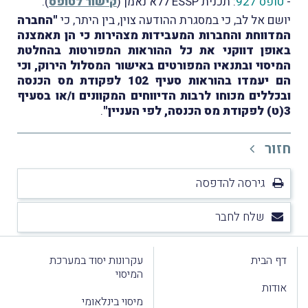
-
טופס 927
: תכנית ESSP ללא נאמן (
קישור לטופס
).
יושם אל לב, כי במסגרת ההודעה צוין, בין היתר, כי
"החברה
המדווחת והחברות המעבידות מצהירות כי הן תאמצנה
באופן דווקני את כל ההוראות המפורטות בהחלטת
המיסוי ובתנאיו המפורטים באישור המסלול הירוק, וכי
הם יעמדו בהוראות סעיף 102 לפקודת מס הכנסה
ובכללים מכוחו לרבות הדיווחים המקוונים ו/או בסעיף
3(ט) לפקודת מס הכנסה, לפי העניין"
.
חזור
גירסה להדפסה
שלח לחבר
דף הבית
עקרונות יסוד במערכת
המיסוי
אודות
מיסוי בינלאומי