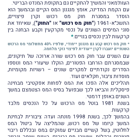
העות'מאני והמשיך להתקיים גם בתקופת המנדט הבריטי.
עם הקמת המדינה, אוּמץ מנגנון המס הקיים ובהמשך הוא
הוסדר במסגרת חוק מס רכוש וקרן פיצויים,
התשכ"א-1961 (
"חוק מס רכוש"
או
"החוק"
), שאיחד את
סוגי המיסים השונים על נכסי מקרקעין וקבע הבחנה בין
קרקעות לבין נכסים בנויים.
*
* חוק מס רכוש קבע גם מנגנון ייחודי, שלפיו 40% מתשלומי מס הרכוש
השנתיים יועברו לקרן ייעודית לפיצוי נזקי מלחמה.
עם השנים עבר חוק מס רכוש שורה ארוכה של תיקונים,
שבמסגרתם הורחבו הפטוֹרים, הוקלו שיעורי המס ונוספו
הסדרים נקודתיים למקרים שונים – רשויות מקומיות,
מוסדות ציבור, חקלאים ועוד.
תהליכים אלה הפכו את המס לפחות אפקטיבי מבּחינה
פיסקלית והביאו לכך שבפועל בסיס המס הצטמצם במשך
השנים באופן דרמטי.
בשנת 1981 בוטל מס הרכוש על כל הנכסים מלבד
קרקעות.
בהמשך לכך, בשנת 1998 מונתה ועדה ציבורית לבחינת
המשך קיומו של מס רכוש, שהמליצה על ביטול המס
לחלוטין, בְּשל קשיים מבניים עמוקים במס ובכללם ריבוי
פטוֹרים והקלוֹת, שיעורי מס גבוהים, בעיות שומה וגבייה