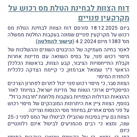
דוח הצוות לבחינת הטלת מס רכוש על
מקרקעין פנויים
ביום 18.12.2025 פורסם דוח הצוות לבחינת הטלת מס
רכוש על מקרקעין פנויים שמוּנה בעקבות החלטת ממשלה
מס' 1383 מיום 4.2.2024 (
קישור להחלטה
).
לאחַר בחינה מעמיקה של ההיבטים השונים וההשלכות של
מיסוי רכוש פנוי, על בסיס השוואה עם מדינות אחרות
וקבלת התייחסויות הציבור, קבע הצוות, בראשות הכלכלן
הראשי ד"ר שמואל אברמזון, כי קיימת הצדקה כלכלית
להחזרת המיסוי.
הצוות סבר, כי מיסוי רכוש פנוי יכול לתרום לפתרון הצרכים
הפיסקליים ארוכי הטווח של מדינת ישראל, במיוחד לאור
ההוצאות הגדולות הצפויות בעקבות מלחמת "חרבות ברזל".
בנוסף, הצוות ציין את היתרונות המובהקים של מיסוי רכוש
על פני מסים אחרים, במיוחד מסי הכנסות וצריכה.
הצוות גם עיין בסיבות שהובילו לביטולו של המס לפני כ-25
שנה, ומצא כי רבים מהמניעים לביטול אינם רלוונטיים
כיום.