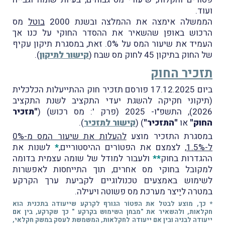
ועוד.
הממשלה אימצה את ההמלצה ובשנת 2000
בוטל
מס
הרכוש באופן שהשאיר את ההסדר החוקי על כנו אך
העמיד את שיעור המס על 0%. זאת, במסגרת תיקון עקיף
של החוק בתיקון 45 לחוק מס שבח (
קישור לתיקון
).
תזכיר החוק
ביום 17.12.2025 פורסם תזכיר חוק ההתייעלות הכלכלית
(תיקוני חקיקה להשגת יעדי התקציב לשנת התקציב
2026), התשפ"ו- 2025 (פרק ': מס רכוש) (
"תזכיר
החוק"
או
"התזכיר"
) (
קישור לתזכיר
).
במסגרת התזכיר מוצע
להעלות את שיעור המס מ-0%
ל-1.5%
, לצמצם את הפטוֹרים ההיסטוריים,
*
לשנות את
ההגדרות בחוק
**
ולעבור למודל של שומה עצמית בדומה
למקובל בחוקי מס אחרים, תוך התייחסות לאפשרות
לשימוש באמצעים טכנולוגיים לקביעת ערך הקרקע
במטרה ליַיצר מערכת מס פשוטה ויעילה.
* כך, מוצע לבטל את הפטוֹר הגורף לקרקע שייעודה בתכנית הוא
חקלאות, ולהשאיר את "מבחן השימוש בקרקע " כך שקרקע, בין אם
ייעודה לבניה ובין אם ייעודה לחקלאות, המשמשת לעסק במשק חקלאי,