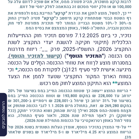
לרבות קרקע מושכרת, תהיה פטורה ממס, אלא אם שוויָה לדונם עלה על
100,000 ₪ או חלק יחסי מסכום זה בהתאמה לחלק יחסי של דונם.
** כך, למשל, מוצע לתקן את הגדרת
"קרקע"
החייבת במס ולהפחית את
רף השטח הבנוי שמתחתיו קרקע תיחשב כ
"קרקע"
פנויה לעניין החוק
מ-30% ל-10% משטח הבנייה המותר לפי תוכנית מפורטת לפי חוק
התכנון והבניה, התשכ"ה-1965, באופן המצמצם את בסיס המס.
נזכיר, כי ביום 7.12.2025 פורסם תזכיר חוק ההתייעלות
הכלכלית (תיקוני חקיקה להשגת יעדי התקציב לשנת
התקציב 2026), התשפ"ו-2025, פרק __': ריווח מדרגות
מס הכנסה (
"התזכיר הנוסף"
) (
קישור לתזכיר הנוסף
),
במסגרתו מוצע לרַווח את טווחי ההכנסה החָלים על הכנסה
מיגיעה אישית לפי סעיף 121(ב) לפקודת מס הכנסה;
*
וכי
בטווח הארוך המקור התקציבי שנועד לממן את הצעד
המוצע
**
הוא התיקון המוצע לחוק מס רכוש.
* הריוּוח המוצע ייעשה כך שטווח ההכנסה החייב במס בשיעור של 20%
יורחב עד 228,000 ₪ במקום 193,800 ₪ וטווח ההכנסה החייב במס
בשיעור של 31% יורחב כך שיחל ב-228,001 ₪ ויסתיים ב-301,200 ₪
הרשמה למבזקים
במקום 269,280 ₪. זאת, בתחולה מיום 1.1.2026 לגבי הכנסה שתופק או
תצָמח משנת-המס 2026 ואילך (היות שהחוק נשוא התזכיר יחוקק (ככל
שיחוקק) רק לאחַר תחילת שנת 2026, ולאור סעיף התחולה, הוא
צפוי לחול באופן רטרואקטיבי על הכנסות מתחילת שנת 2026).
** על-פי המצוין בתזכיר הנוסף, אומדן העלות השנתית בשנת 2026 של
הריוּוח המוצע היא 4.25 מיליארד ₪ ו-5 מיליארד ₪ בשנים שלאחר
מכן.