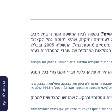
שים"
) בקשה לבית-המשפט המחוזי בתל-אביב
 לעמיתים ותיקים, שהיא "קופת גמל לקצבה"
כמשמעותה בתקנות מס הכנסה (כללים לאישור ולניהול קופות גמל), התשכ"ד-1964 ובחוק הפיקוח על שירותים פיננסיים (קופות גמל), התשס"ה-2005, ובכללן
ן הגמלאות המרכזית של עובדי ההסתדרות בע"מ
ותן קרנות נתקבלה החלטת בית-המשפט למחוק את הקרנות
הזהירות שלהן כלפי חברי הקבוצה
*
בכל הנוגע
הרשמה למבזקים
 שבהסדר ואשר לא היוון את קצבתו, משלמת הקצבה שלו
לא זיכתה את קצבתו ביתרת הפטור (כהגדרתה לעיל) המגיעה לו על פי סעיף 9א' לפקודה ובהתאם להוראת תקנה 9(ג) לתקנות מס הכנסה (ניכוי ממשכורת ומשכר עבודה), תשנ"ג-1993 כולה או
*
ובבקשה שהגישו המבקשים למחוק
קשת האישור, טענו המשיבות, בין היתר, כי במהלך השנים הן קיימו שיח ושיג עם רשות המסים בקשר לתיקון 190 ויישום הפטוֹר הנוסף בקצבאות גמלאיהן ואף צירפו מסמכים אשר