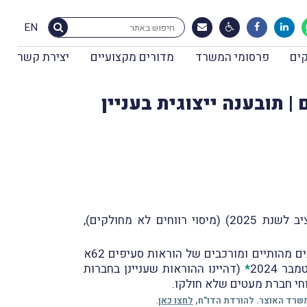
EN
ים
פרסומי המשרד
מדורים מקצועיים
יצירת קשר
 תובענה ייצוגית בעניין
שלשום (11.11.2024) פורסמה ברשומות הצעת חוק ההתייעלות הכלכלית (תיקוני חקיקה להשגת יעדי התקציב לשנת 2025) (מיסוי רווחים לא מחולקים),
), מוצע לבצע מספר תיקונים מהותיים ומורכבים של הוראות סעיפים 62א
*
(דהיינו ההוראות שעניינן בחברות
חי חברת מעטים שלא חולקו.
משרד האוצר. להורדת הדו"ח,
לחצו כאן
.