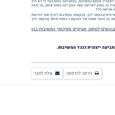
נגדית אשר נערכה למצהיר מטעם המשיבות, במסגרתה הוטח בעֵד כי לא היה
כל שיג ושיח עם רשות המיסים וכי מדובר בטענה אשר "הומצאה" על ידי המשיבות. בנוסף, בחקירתו הנגדית של המבקש 1 מר אמיר שגב, העיד זה בנוגע לפגישה אשר התקיימה בשנת 2018, בה נכחה
ה פגישה כלל.
המיסים (בהקשר לכך, מבקשות המשיבות לצרף שתי הודעות
דואר אלקטרוני האחת מיום 12.7.2012 והשנייה מיום 21.11.2012 בין עובדי המשיבות דאז לבין רשות המיסים) והן באשר לקיומה של פגישה בה נכחה אשתו של המבקש 1 בשנת 2018 (בהקשר לכך
קשים למחוק סעיפים מסיכומי המשיבות בהן
גירסה להדפסה
שלח לחבר