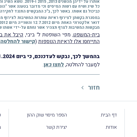
אותרו על ידיהן מה
כביכול גם אשתו. באשר לכך, ב"כ המבקשים התנגד לחקירה 
במסגרת בקשתן לצירוף ראיות עותרות המשיבות לצירוף מס
מבקשות המשיבות לצרף תצהיר אשר נחתם על-ידי אשתו של המבקש 1 ביום 
בית-המשפט
, מפי השופטת ל' ביבי,
קיבל את ב
התייחסו אלו לראיות הנוספות
(
קישור להחלטה
.
בהמשך לכך, נבקש לעדכנכם, כי ביום 5.11.2024 ניתנה החלטתה של השופטת ל' ביבי לאשר את הבקשה כתביעה ייצוגית כנגד המשיבות.
למַעבר להחלטה,
לחצו כאן
.
חזור
דף הבית
הספר מיסוי שוק ההון
ע
אודות
יצירת קשר
מ