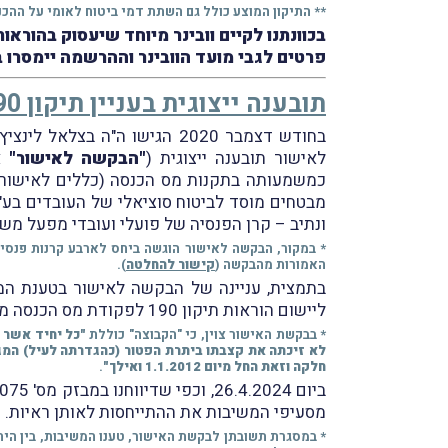
** התיקון המוצע כולל גם השתת דמי ביטוח לאומי על ההכנ
בכוונתנו לקיים וובינר מיוחד שיעסוק בהורא
פרטים לגבי מועד הוובינר וההרשמה יימסרו 
תובענה ייצוגית בעניין תיקון 190 לפקודת מס הכנסה
בחודש דצמבר 2020 הגישו ה"ה בצלאל לינציץ, אהוד שצברג, אמיר שגב, רחל לוי ויהודה אליעזר ברק (
לאישור תובענה ייצוגית (
"הבקשה לאישור"
א
מבטחים מוסד לביטוח סוציאלי של העובדים בע"
ונתיב – קרן הפנסיה של פועלי ועובדי מפעל מש
* במקור, הבקשה לאישור הוגשה ביחס לארבע קרנות פנסי
האמורות מהבקשה (
קישור להחלטה
).
בתמצית, עניינה של הבקשה לאישור בטענת המב
ליישום הוראות תיקון 190 לפקודת מס הכנסה משנת 2012 ובכך גרמו נזקים רחבי היקף לחברי הקבוצה.
* בבקשת האישור צוין, כי "הקבוצה" כוללת
"כל יחיד אשר 
חלקה וזאת החל מיום 1.1.2012 ואילך"
.
ביום 26.4.2024, וכפי שדיווחנו במבזק מס' 2075, ניתנה החלטת בית-המשפט בבקשה שהגישו המשיבות לצרף ראיות נוספות
מסעיפי המשיבות את ההתייחסות לאותן ראיות.