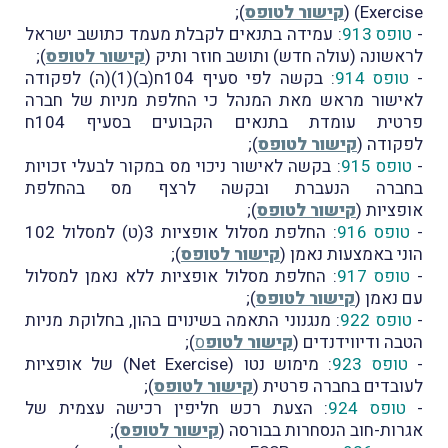
Exercise) (
קישור לטופס
);
-
טופס 913
: עמידה בתנאים לקבלת מעמד כתושב ישראל
לראשונה (עולה חדש) ותושב חוזר ותיק (
קישור לטופס
);
-
טופס 914
: בקשה לפי סעיף 104ח(ב)(1)(ה) לפקודה
לאישור מראש מאת המנהל כי החלפת מניות של חברה
פרטית עומדת בתנאים הקבועים בסעיף 104ח
לפקודה (
קישור לטופס
);
-
טופס 915
: בקשה לאישור ניכוי מס במקור לבעלי זכויות
בחברה הנעברת ובקשה לרצף מס בהחלפת
אופציות (
קישור לטופס
);
-
טופס 916
: החלפת מסלול אופציות 3(ט) למסלול 102
הוני באמצעות נאמן (
קישור לטופס
);
-
טופס 917
: החלפת מסלול אופציות ללא נאמן למסלול
עם נאמן (
קישור לטופס
);
-
טופס 922
: מנגנוני התאמה בשינוים בהון, בחלוקת מניות
הטבה ודיווידנדים (
קישור לטופ
ס
);
-
טופס 923
: מימוש נטו (Net Exercise) של אופציות
לעובדים בחברה פרטית (
קישור לטופס
);
-
טופס 924
: הצעת רכש חליפין רכישה עצמית של
אגרות-חוב הנסחרות בבורסה (
קישור לטופס
);