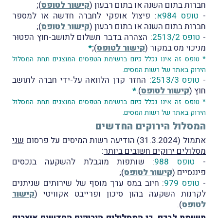
חברות בתום השנה או בתום רבעון (
קישור לטופס
);
-
טופס 984א
: פיצול אופקי לחברה חדשה או למספר
חברות בתום השנה או בתום רבעון (
קישור לטופס
);
-
טופס 2513/2
: הצהרה בדבר תשלום לתושב-חוץ הפטוּר
מניכוי מס במקור (
קישור לטופס
);
*
* טופס זה אינו נכלל כיום ברשימת הטפסים המוצגים תחת המסלול
הירוק באתר של רשות המסים.
-
טופס 2513/3
: החזר קרן הלוואה על-ידי חברה לתושב
חוץ (
קישור לטופס
).
*
* טופס זה אינו נכלל כיום ברשימת הטפסים המוצגים תחת המסלול
הירוק באתר של רשות המסים.
המסלול הירוקים החדשים
אתמול (31.3.2024) הודיעה רשות המיסים על פרסום
שני
מסלולים ירוקים חשובים ביותר
:
-
טופס 988
: שותפות מוגבלת להשקעה בנכסים
פיננסיים (
קישור לטופס
);
-
טופס 979
: חיוב במס ערך מוסף של שירותים שניתנים
לקרנות השקעה בהון סיכון ופרייבט אקוויטי (
קישור
לטופס
).
תשומת לבכם, כי המסלולים הירוקים החדשים אוצרים