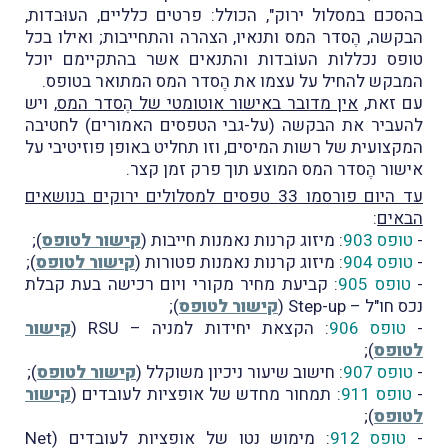
בהסכם במסלול ירוק", הכולל: פרטים כלליים, העוּבדות,
הבקשה, הֶסדר המס ותנאיו, הצהרה והתחייבות; ואילו בכל
טופס נכללות העוֹבדות והתנאים אשר בהתקיימם יוכל
המבקש להחיל על עצמו את הֶסדר המס המתואר בטופס.
עם זאת,
אין מדובר באישור אוטומטי של הֶסדר המס
, ויש
להעביר את הבקשה (על-גבי הטפסים האמורים) לחטיבה
המקצועית של רשות המיסים, וזו תחליט באופן פוזיטיבי על
אישור הֶסדר המס המוצע תוך פרק זמן קצר.
עד היום פורסמו 33 טפסים למסלולים ירוקים בנושאים
הבאים
:
-
טופס 903
: מיזוג קרנות נאמנות חייבות (
קישור לטופס
);
-
טופס 904
: מיזוג קרנות נאמנות פטורות (
קישור לטופס
);
-
טופס 905
: קביעת מחיר מקורי ויום רכישה בעת קבלת
נכס חו"ל – Step-up (
קישור לטופס
);
-
טופס 906
: הקצאת יחידות למניה – RSU (
קישור
לטופס
);
-
טופס 907
: חישוב שיעור ניכיון משוקלל (
קישור לטופס
);
-
טופס 911
: תמחור מחדש של אופציות לעובדים (
קישור
לטופס
);
-
טופס 912
: מימוש נטו של אופציות לעובדים (Net