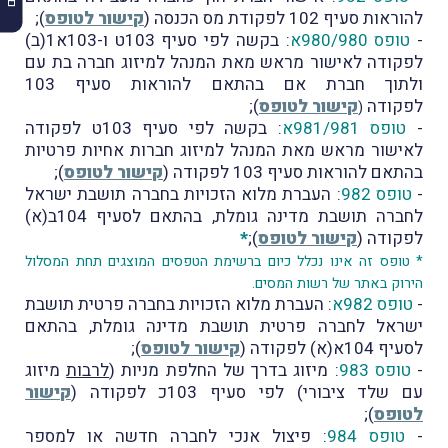
להוראות סעיף 102 לפקודת מס הכנסה (
קישור לטופס
);
-
טופס 980/980א
: בקשה לפי סעיף 103ט ו-103א1(ב)
לפקודה לאישור מראש מאת המנהל למיזוג חברה בת עם
ולתוך חברת אם בהתאם להוראות סעיף 103
לפקודה
קישור לטופס
);
(
-
טופס 981/981א
: בקשה לפי סעיף 103ט לפקודה
לאישור מראש מאת המנהל למיזוג חברות אחיות פרטיות
בהתאם להוראות סעיף 103 לפקודה (
קישור לטופס
);
-
טופס 982
: העברת מלוא הזכויות בחברה תושבת ישראל
לחברה תושבת מדינה גומלת, בהתאם לסעיף 104ב(א)
לפקודה (
קישור לטופס
);
*
* טופס זה אינו נכלל כיום ברשימת הטפסים המוצגים תחת המסלול
הירוק באתר של רשות המסים.
-
טופס 982א
: העברת מלוא הזכויות בחברה פרטית תושבת
ישראל לחברה פרטית תושבת מדינה גומלת, בהתאם
לסעיף 104א(א) לפקודה (
קישור לטופס
);
-
טופס 983
: מיזוג בדרך של החלפת מניות (
לרבות
מיזוג
עם שלד ציבורי) לפי סעיף 103כ לפקודה (
קישור
לטופס
);
-
טופס 984
: פיצול אנכי לחברה חדשה או למספר