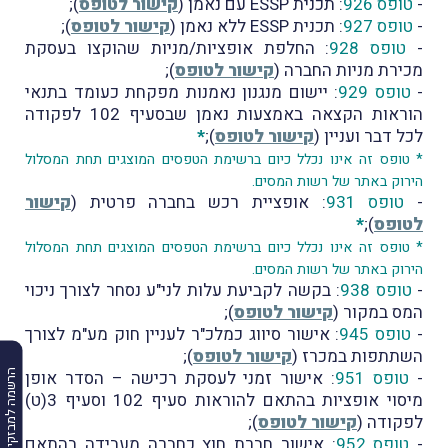
-
טופס 926
: תכנית ESSP עם נאמן (
קישור לטופס
);
-
טופס 927
: תכנית ESSP ללא נאמן (
קישור לטופס
);
-
טופס 928
: החלפת אופציות/מניות שהוקצו בעסקת
מכירת מניות החברה (
קישור לטופס
);
-
טופס 929
: יישום מנגנון נאמנות מפקחת כעומד בתנאי
הוראות הקצאה באמצעות נאמן שבסעיף 102 לפקודה
לכל דבר ועניין (
קישור לטופס
);
*
* טופס זה אינו נכלל כיום ברשימת הטפסים המוצגים תחת המסלול
הירוק באתר של רשות המסים.
-
טופס 931
: אופציית רכש בחברה פרטית (
קישור
לטופס
);
*
* טופס זה אינו נכלל כיום ברשימת הטפסים המוצגים תחת המסלול
הירוק באתר של רשות המסים.
-
טופס 938
: בקשה לקביעת עלות לני"ע נסחר לצורך ניכוי
המס במקור (
קישור לטופס
);
-
טופס 945
: אישור סיווג כמלכ"ר לעניין חוק מע"מ לצורך
השתתפות במכרז (
קישור לטופס
);
-
טופס 951
: אישור זמני לעסקת רכישה – הסדר אופן
הרשמה למבזקים
מיסוי אופציות בהתאם להוראות סעיף 102 וסעיף 3(ט)
לפקודה (
קישור לטופס
);
-
טופס 952
: אישור חברת חוץ כחברה מעבידה בהתאם