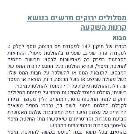
מסלולים ירוקים חדשים בנושא
קרנות השקעה
מבוא
בגדרוֹ של תיקון 147 לפקודת מס הכנסה, נוסף לחֵלק ט
לפקודה פרק שני-ב, שעניינו ב"החלטת מיסוי". ההוראות
הקבועות בפרק זה מאפשרות לבקש מרשות המסים
"החלטת מיסוי", שהיא החלטה בכל הנוגע לחבות המס של
המבקש, לתוצאת המס או להשלכה על חבות המס שלוֹ,
בשל פעולה שביצע או בשל הכנסה, רווח, הוֹצאה או הפסד
שהיו לו. ההחלטה ניתנת על-ידי המוסד להחלטות מיסוי.
בשעתו, הוחלט במוסד להחלטות מיסוי על פתיחת מסלולים
ירוקים למתן החלטות מיסוי, המהווים הליך מקוצר ומזורז
לקבלת החלטת מיסוי. לשם כך, נבחרו מספר נושאים
החוזרים על עצמם ואשר רמת המורכבות שלהם מאפשרת
קביעת מסגרוֹת וקריטריונים שיאפשרו מתן החלטת מיסוי
על-סמך הצהרות והתחייבויות המבקש.
בהתאם, בכל נושא נבנה "טופס בקשה להחלטת מיסוי