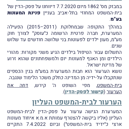
במבזק מס' 1862 מיום 7.7.2020 דיווחנו על פסק-הדין של
בית-המשפט המחוזי בתל-אביב בעניין
פנינת המעונות
בע"מ
.
במהלך התקופה שבמחלוקת (2011–2015) הִפעילה
המערערת, חברה פרטית הרשומה כ"עוסק" לצורך חוק
מע"מ, מעון ילדים לפעוטות בני שלושה חודשים עד שלוש
שנים.
התשלום עבוּר הטיפול בילדים הגיע משני מקורות: מהורי
הילדים ומן האגף למעונות יום ולמשפחתונים שהוא זרוע
של מדינת ישראל.
נושא הערעור הוא חבות המערערת במע"מ בגין הכספים
שנתקבלו על-ידיה מן המדינה כחלק משכר הלימוד שנגבה.
בית-המשפט
, מפי השופט ה' קירש,
דחה את
הערעור
(
קישור לפסק-הדין
).
הערעור לבית-המשפט העליון
המערערת הגישה ערעור על פסק-הדין לבית-המשפט
העליון (אליו ביקשה להצטרף עמותת א.מ.א איחוד מעונות
ארצי כ"ידיד בית-המשפט") וביום 7.4.2022 התקיים