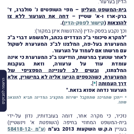
הדיון בערעור.
בית-המשפט העליון
– מפי השופטים נ' סולברג, ד'
ברק-ארז ו-א' שטיין –
דחה את הערעור ללא צו
להוצאות
(
קישור לפסק-הדין
).
וכך נקבע בפסק-הדין (ההדגשות אינן במקור):
"למקרא סיכומי ב"כ הצדדים בכתב, ולמשמע דברי ב"כ
המערערת בעל-פה, המלצנו לב"כ המערערת לשקול
עם מרשתו אם לעמוד על הערעור.
לאחר שנועץ במרשתו, הודיענו ב"כ המערערת כי אינה
עומדת עוד על ערעורה, וזאת בעקבות
המלצתנו,
ובשים לב לעניינה הספציפי של
המערערת
,
כשהכספים הגיעו אליה לא במישרין
,
אלא
הרשמה למבזקים
דרך העמותה
[
*
]
.
הערעור נדחה אפוא בזאת​."
* ייתכן שתמיכה שתתקבל ישירוֹת מתקציב המדינה תביא לתוצאה
שונה.
נזכיר, כי מקרה אחר, דומה בעובדותיו, נדוֹן על-ידי
בית-המשפט המחוזי בחיפה (השופטת א' וינשטיין)
בעניין
ה.ק.ש השקעות 2013 בע"מ
ע"מ 58418-12-
(