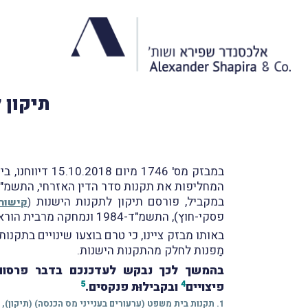
תיקון 
במבזק מס' 1746 מיום 15.10.2018 דיווחנו, בין היתר, על פרסומן של תקנות סדר הדין האזרחי, התשע"ט-2018 (
המחליפות את תקנות סדר הדין האזרחי, התשמ"ד-1984
במקביל, פורסם תיקון לתקנות הישנות
(
קישור 
פסקי-חוץ), התשמ"ד-1984 ונמחקה מרבית הוראותיהן.
באותו מבזק ציינו, כי טרם בוצעו שינויים בתקנו
מַפנות לחלק מהתקנות הישנות.
בהמשך לכך נבקש לעדכנכם בדבר פרסום 
5
4
פיצויים
ובקבילוּת פנקסים.
1. תקנות בית משפט (ערעורים בענייני מס הכנסה) (תיקון), התשפ"א-2021