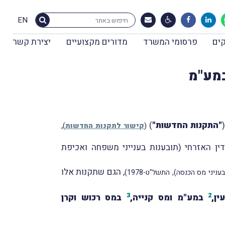
EN
ים
פרסומי המשרד
מדורים מקצועיים
יצירת קשר
במע"מ
"התקנות החדשות"
)
,
(
קישור לתקנות החדשות
)
ן האזרחי (תובענות בענייני משפחה ואכיפת
, הגם שתקנות אלו
יני מס הכנסה), התשל"ט-1978)
3
2
ן,
במע"מ ומס קנייה,
במס רכוש וקרן