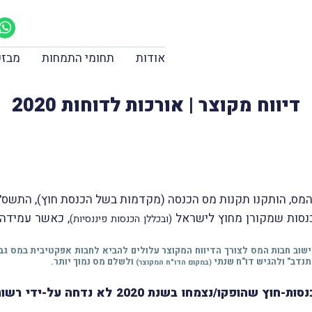
אודות
תחומי התמחות
מבזק
דיווח מקוצר | אורכות לדוחות 2020
ס, הותקנו תקנות מס הכנסה (מקדמות בשל הכנסת חוץ), התשס"ד-004
כנסות שמקורן מחוץ לישראל
, כאשר עמידה 
(ובכללן הכנסות פיננסיות)
בי חישוב חבות המס לצורך הדיווח המקוצר עלולים להביא לחבות אפקטיבית במס גב
התנדב" ולהגיש דו"ח שנתי
ולשלם מס נמוך יותר.
(במקום הדו"ח המקוצר)
 שהופקו/נצמחו בשנת 2020 לא נדחה על-ידי רשות המסים, ועל-כן