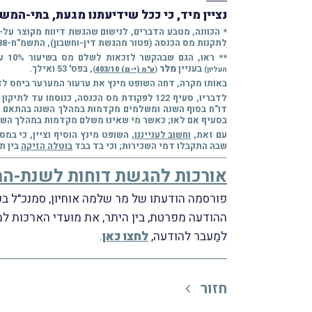
נציין מיד, כי ככל שידיעתנו מגעת, בתי-ה
לתקנות מס הכנסה (פטור מהגשת דין-וחשבון), התשמ"ח-1988.
** ראו, הגם שבהקשר לזכאות לשלם מס בשיעור 10% על-פי סעיף 122 לפקודת מס הכנסה, את פסק-הדין של בית-המשפט המחוזי בירושלים, מפי השופט ד' מינץ
בעניין
מלר
, בפס' 53 ואילך.
העליון)
(
ע"מ (י-ם) 403/10
)
באותו מקרה, דחה השופט מינץ את ערעור המערער ביחס לזכאותו לשלם מס שיעור 10% בְּשל הכנסותיו מהשכר
בסעיף אם לאו; כאשר מי שאינו משלם מקדמות במהלך השנה ואינו משלם את המס בשיעור 10% מדמי השכירות בתוך 
עם זאת,
וחשוב לענייננו
שבהּ התקבלו דמי השכירות; וכי בד בבד
בוטלה הזיקה
בין ת
אורכות להגשת דוחות לשנת-המס 0
פורסמה הודעתו של מר שלמה אוחיון, סמנכ"ל בכי
ההודעה מפרטת, בין היתר, את מועדי הארכּות למיַיצגים לשנת-המס 2020 ומכסות ההגשה הנדרשות לכל מועד,
למַעבר להודעה,
לחצו כאן
.
חזור