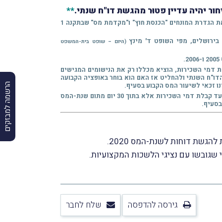
ור יהיה עדיין פטוּר מהגשת דו"ח שנתי.
**
* הכּוונה, מטבע הדברים, לנישום שהגשת דיווח מקוצר על-ידיו גוררת, לאור סוג והיקף הכנסותיו, פטוֹר מהגשת דו"ח שנתי. ראו לעניין זה את הגדרת המונחים "הכנסת חוץ" ו"מקדמת מס" שבתקנה 1
(היום – שופט בית-המשפט
ס הכנסה, כנוסחו עד לתיקון 159, שכָּרך את הזכות לשלם מס בשיעור 10% בכך שהמס שולם תוך 30 יום מקבלת דמי השכירות, הוציא מכללו רק את הנישומים המגישים
כזה יכול היה לחכות עד מוד הגשת הדו"ח השנתי ולהחליט אז האם הוא בוחר באופציה הקבועה
הרשמה למבזקים
, השופט מינץ הוסיף וציין, כי במסגרת תיקון 159 נקבע, כי יש לשלם את המס מדמי השכירות לא בתוך 30 יום ממועד קבלת דמי השכירות אלא בתוך 30 יום מתום שנת-המס
בסעיף.
גשת דוחות לשנת-המס 2020.
גירסה להדפסה
שלח לחבר