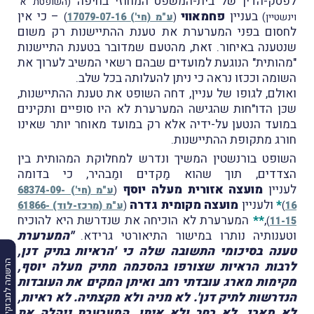
לפסק-הדין של בית-המשפט המחוזי בחיפה
(השופטת א'
בעניין
פחמאווי
– כי אין
וינשטיין)
(
ע"מ (חי') 17079-07-16
)
לחסום בפני המערערת את טענת ההתיישנות רק משום
שנטענה באיחור. זאת, מהטעם שמדובר בטענת התיישנות
"מהותית" הנוגעת למועדים שבהם רשאי המשיב לערוך את
השומה וככזו נראה כי ניתן להעלותה בכל שלב.
ואולם, לגופו של עניין, דחה השופט את טענת ההתיישנות,
שכּן הדו"חות שהגישה המערערת לא היו סופיים ותקינים
במועד הנטען על-ידיה אלא רק במועד מאוחר יותר שאינו
חורג מתקופת ההתיישנות.
השופט בורנשטין המשיך ונדרש למחלוקת המהותית בין
הצדדים, תוך שהוא מַקדים ומַבהיר, כי בדומה
לעניין
מועצה אזורית מעלה יוסף
(
ע"מ (חי') 68374-09-
*
ולעניין
מועצה מקומית גדרה
16
)
(
ע"מ (מרכז-לוד) 61866-
,
**
המערערת לא הוכיחה את שנדרשת היא להוכיח
)
11-15
וטענותיה נותרו במישור התיאורטי גרידא.
"המערערת
טענה בסיכומי התשובה שלה כי 'הראיות בתיק דנן,
הרשמה למבזקים
לרבות הראיות שצורפו בהסכמה מתיק מעלה יוסף,
מקימות מארג עובדתי רחב ואיתן המקים את העובדות
הנדרשות לתיק דנן'. לא מניה ולא מקצתיה. לא ראיות,
לא מארג, לא רחב ולא איתן. המערערת ניהלה את