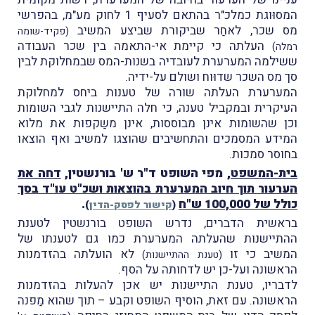
המסוּוגת כמלכ"ר בהתאם לסעיף 1 לחוק מע"מ, בהפרשי
מס שכר, לאחַר שביקורת שביצע המשיב
(פקיד-שומה
העלתה כי קיימת אי-התאמה בין שכר העבודה
רמלה)
ששילמה המערערת לעובדיה בשנות-המס שבמחלוקת לבין
סך מס השכר שדוּוח ושולם על-ידיה.
המערערת העלתה שורה של טענות ביחס למחלוקת
העיקרית ובמקביל טענה, כי חלה התיישנות לגבי השומות
וכן שהשומות אינן מבוססות, אינן משַקפות את מלוא
המידע המסמכים והתחשיבים שהוצגו למשיב ואף הוצאו
בחוסר סמכות.
בית-המשפט
, מפי השופט ד"ר ש' בורנשטין,
דחה את
הערעור תוך חיוב המערערת בהוצאות ושכ"ט עו"ד בסך
כולל של 100,000 ש"ח
.
(
קישור לפסק-הדין
)
בראשית הדברים, נדרש השופט בורנשטין לטענת
ההתיישנות שהעלתה המערערת כמו גם לטענתו של
המשיב כי זו
לא הועלתה בהזדמנות
(טענת ההתיישנות)
הראשונה ועל-כן יש לדחותה על הסף.
לדבריו, טענת התיישנות יש אכן להעלות בהזדמנות
הראשונה. עם זאת, הוסיף השופט וקבע – תוך שהוא מַפנה