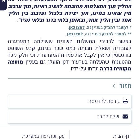
ההליך תוך התעלמות מחובתה להציג ראיות, תוך ערבוב
מין שאינו במינו, תוך יצירת בלבול וערבוב בין הליך
אחד ובין הליך אחר, ובאופן בלתי ברור ובלתי נהיר"
.
* למַעבר למבזק בעניין זה,
לחצו כאן
.
** למַעבר למבזק בעניין זה,
לחצו כאן
.
באשר לרכיבי התשלום השונים ששילמה המערערת
לעובדיה ושאלת חבותה במס שכר בגינם, קבע השופט
בורנשטין כי אין לקבל את עמדת המערערת וכי חלק ניכר
מהטענות שהעלתה בערעור דנן הועלו גם בעניין
מועצה
מקומית גדרה
ונדחו על-ידיו.
חזור
גירסה להדפסה
שלח לחבר
דף הבית
עקרונות יסוד במערכת