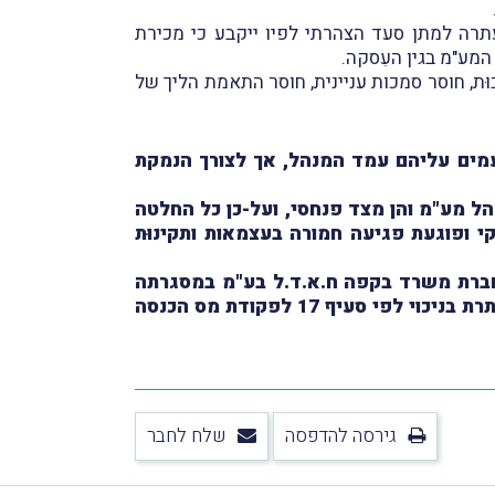
פתיחה, במסגרתה עתרה למתן סעד הצהרתי לפיו ייקבע כי מכירת
מע"מ בגין העִסקה.
ריבוּת, חוסר סמכות עניינית, חוסר התאמת הליך של
מים עליהם עמד המנהל, אך לצורך הנמקת
ל מע"מ והן מצד פנחסי, ועל-כן כל החלטה
 ופוגעת פגיעה חמורה בעצמאות ותקינוּת
ברת משרד בקפה ח.א.ד.ל בע"מ במסגרתה
התבקש בית-המשפט לתת סעד הצהרתי לפיו הוֹצאה הגלומה בחשבוניות המוּצאות על-ידי אותה חברה מותרת בניכוי לפי סעיף 17 לפקודת מס הכנסה
גירסה להדפסה
שלח לחבר