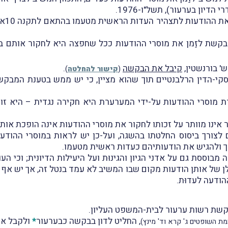
המבקש
מבקשת לזַמן את מוסרי ההודעות ככל שחפצה היא לחקור אותם ב
ש' בורנשטין,
קיבל את הבקשה
.
(
קישור להחלטה
)
קי-הדין הרלבנטיים תוך שהוא מציין, כי יש ממש בטענת המבק
ת מוסרי ההודעות על-ידי המערערת היא חקירה נגדית – היא ז
 אינו מוותר על זכותו לחקור את מוסרי ההודעות אינה הופכת או
 לצורך ביסוס החלטתו בהשגה, ועל-כן יש לראות במוסרי ההוד
 ולהגיש את הודעותיהם כעדות ראשית מטעמו.
 מבוססת גם על אדני הגיון והגינוּת ועל היעילות הדיונית; וכי 
 של אותן הודעות מקום שבו המשיב לא עמד בנטל זה, אך יש אף ל
הודעה לעדוּת.
קשת רשות ערעור לבית-המשפט העליון.
, החליט לדון בבקשה כבערעור
*
ולקבל את
ת השופטים ג' קרא וד' מינץ)