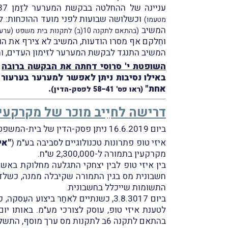
עניינה של ההחלטה בבקשת המערער לזַמן 37 עדים, וזאת לאחַר שהוגשו תצהירי עדות ראשית מטעם שני הצדדים
מטעמו)
המשיב
(בהתאם לתקנה 10(ב) לתקנות בית משפט (ערעורים בענייני מס הכנסה), התשל"ט-1978)
וחֵלקם אף מסרו הודעות, המשיב לא צירף את ה
המשיב התנגד לבקשת המערער לזימון העדים, ו
השופטת י' סרוסי דחתה את הבקשה ברובה
באילו נסיבות ניתן לאפשר למערער בערעור 
אחת"
.
(ראו פס' 41–58 לפסק-הדין)
דרישה לחיֵיב מוכר של מקרקעי
ביום 16.6.2019 ניתן פסק-הדין של בית-המשפט המחוזי בתל-אביב בעניין
איזי טופ פתרונות טכנולוגיים לסביבה בע"מ (
"אי
מקרקעין בתמורה ל-2,300,000 ש"ח.
בין איזי טופ לבין יצחקי התגלעה מחלוקת באש
חשבונית מס בגין התמורה שקיבלה ממנה, כשלד
התשומות שייכלל בחשבונית.
ביום 3.8.3017, כשנתיים לאחַר ביצו
לטענת איזי טופ, עוסק לצורכי מע"מ. באותו יו
בהתאם לתקנה 6ב לתקנות מס ערך מוסף, התשל"ו-1976, ובהתאם לקבוע כי פנחסי אינה חייבה בהוצאת חשבונית מס.