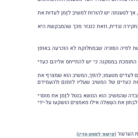
ת לא חָלקה על זכותו של המשיב לצרף את ההודעות לתצהיר העדות הראשית מטעמו בהתאם לתקנה 10א, אך לטענתה יש להורוֹת למשיב לזַמן לעדוּת את
חקירה נגדית, וזאת כנגזר מכך שהמבקשת היא
שת לפיה הסוגיה שבמחלוקת לא הוכרעה באופן
ו התומכת במסקנה כי יש להתייחס אליהם כעדי
תם לעדים מטעמו; להפך, המשיב הוא שמצרף את
עות כעדים של המשיב שעליו לזמנם ולהעמידם
העובדה שהמשיב הוא הנושא בנטל לזַמן את מוסרי
בחון את השְאֵלה אילו מאמצים הושקעו על-ידי
 הערעור
.
(
קישור לפסק-הדין
)