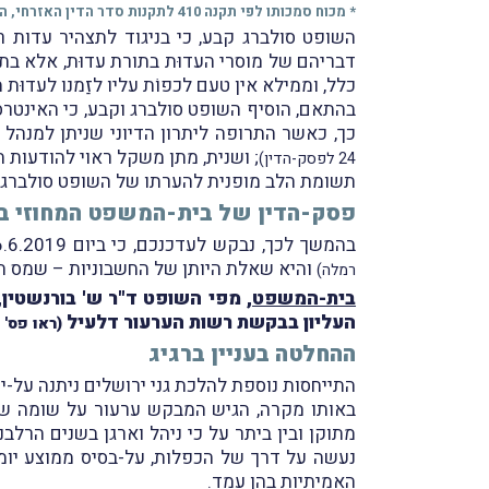
* מכוח סמכותו לפי תקנה 410 לתקנות סדר הדין האזרחי, התשמ"ד-1984.
השופט סולברג קבע, כי בניגוד לתצהיר עדות 
דבריהם של מוסרי העדוּת בתורת עדוּת, אלא ב
כלל, וממילא אין טעם לכפוֹת עליו לזַמנו לעדוּת 
בהתאם, הוסיף השופט סולברג וקבע, כי האינטר
כך, כאשר התרופה ליתרון הדיוני שניתן למנהל
; ושנית, מתן משקל ראוי להודעות ה
24 לפסק-הדין)
תשומת הלב מופנית להערתו של השופט סולברג בסעיף 25 לפ
פסק-הדין של בית-המשפט המחוזי בענ
בהמשך לכך, נבקש לעדכנכם, כי ביום 26.6.2019 ניתן פסק-הדין של בית-המשפט המחוזי מרכז-לוד במחלוקת העיקרית בין המערערת לבין המשיב
והיא שאלת היותן של החשבוניות – שמס הת
רמלה)
בית-המשפט
, מפי השופט ד"ר ש' בורנשטין
העליון בבקשת רשות הערעור דלעיל
(ראו פס' 3–7 לפסק-הדין)
ההחלטה בעניין ברגיג
התייחסות נוספת להלכת גני ירושלים ניתנה על-ידי בית-
באותו מקרה, הגיש המבקש ערעור על שומה שהו
מתוקן ובין ביתר על כי ניהל וארגן בשנים הרל
נעשה על דרך של הכפלות, על-בסיס ממוצע יומ
האמיתיות בהן עמד.