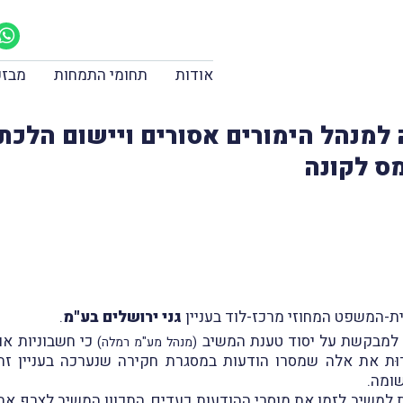
אודות
תחומי התמחות
מבזק
למנהל הימורים אסורים ויישום הלכת ג
ס לקונה
גני ירושלים בע"מ
.
 למבקשת על יסוד טענת המשיב
כי חשבוניות או
(מנהל מע"מ רמלה)
וּת את אלה שמסרו הודעות במסגרת חקירה שנערכה בעניין זה
ומה.
משיב לזַמן את מוסרי ההודעות כעדים, התכוון המשיב לצרף א