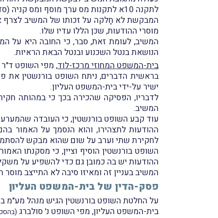
לתקנה 10א לתקנות מס ערך מוסף ומס קניה (סדרי הדיון בערעור), תשל"ו-1976.
מוסרי ההודעות, שכּן הללו עדיו שלו.
המשיב, לעומת זאת, סבר, כי החובה היא על ה
הנושאת בנטל השכנוע ובנטל הבאת הראיות.
בית-המשפט המחוזי מרכז-לוד
, מפי השופט ד"ר 
בראשית הדברים, ניתח השופט בורנשטין את פס
ישיר על-ידי בית-המשפט העליון.
לדבריו, הפּסיקה שהכירה בכך כי במהותה חקיר
המשיב.
עוד קבע השופט בורנשטין, כי העובדה שהמערער
ההודעות לתצהירו, והוא הנסמך על האמור בהם
לחקירת שתי וערב על שום שהוא מבקש להסתמך
השופט בורנשטין הוסיף וציין, כי מסקנתו האמורה
ההודעות יש בה כמובן גם כדי להשפיע על משקלן
המשיב בעניין זה ומאיזו סיבה לא התייצב מוסר ה
פסק-הדין של בית-המשפט העליון
על החלטת השופט בורנשטין הגיש מנהל מע"מ ב
בית-המשפט העליון, מפי השופט נ' סולברג
(בהסכמ