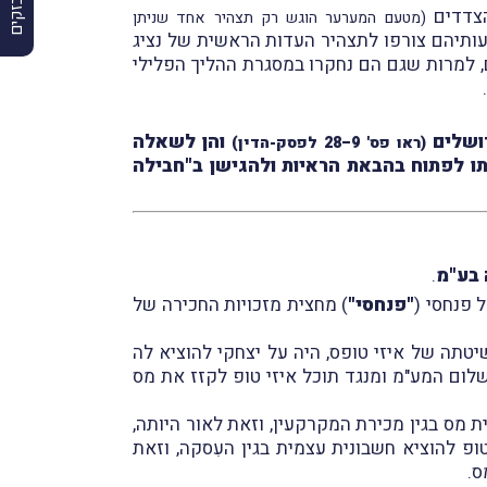
(מטעם המערער הוגש רק תצהיר אחד שניתן
בהליכי החקירה והודעותיהם צורפו לתצהיר העדות הראשית של נציג
דים הנוספים, למרות שגם הם נחקרו במסגרת ההליך הפלילי
רושלים
והן לשאלה
(ראו פס' 9–28 לפסק-הדין)
תו לפתוח בהבאת הראיות ולהגישן ב"חבילה
 בע"מ
.
"פנחסי"
) מחצית מזכויות החכירה של
טתה של איזי טופס, היה על יצחקי להוציא לה
ום המע"מ ומנגד תוכל איזי טופ לקזז את מס
שבונית מס בגין מכירת המקרקעין, וזאת לאור היותה,
ופ להוציא חשבונית עצמית בגין העִסקה, וזאת