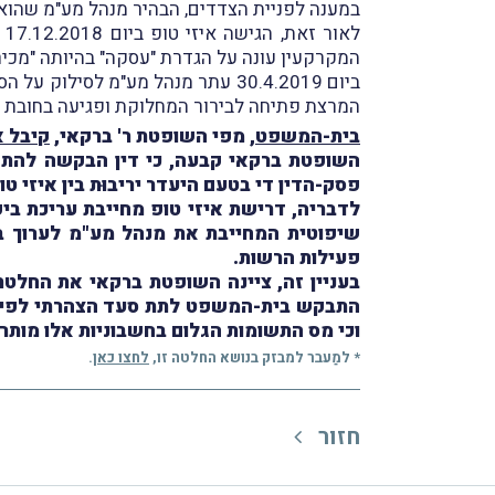
במענה לפניית הצדדים, הבהיר מנהל מע"מ שהוא 
ל
המקרקעין עונה על הגדרת "עסקה" בהיותה "מכיר
ביום 30.4.2019 עתר מנהל מע"מ לס
המרצת פתיחה לבירור המחלוקת ופגיעה בחובת ה
בית-המשפט
, מפי השופטת ר' ברקאי,
קיבל 
השופטת ברקאי קבעה, כי דין הבקשה להתק
פסק-הדין די בטעם היעדר יריבוּת בין איזי ט
לדבריה, דרישת איזי טופ מחייבת עריכת בי
שיפוטית המחייבת את מנהל מע"מ לערוך בי
פעילות הרשות.
בעניין זה, ציינה השופטת ברקאי את החלט
וכי מס התשומות הגלום בחשבוניות אלו מותר
* למַעבר למבזק בנושא החלטה זו,
לחצו כאן
.
חזור