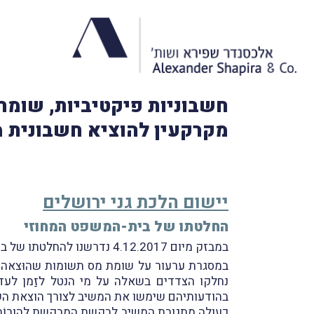
חשבוניות פיקטיביות, שומה 
מקרקעין להוציא חשבונית מ
יישום הלכת גני ירושלים
החלטתו של בית-המשפט המחוזי
במבזק מיום 4.12.2017 נדרשנו להחלטתו של בית-המשפט המחוזי מרכז-לוד בעניין
במסגרת ערעור על שומת מס תשומות שהוּצאה
נחלקו הצדדים בשאלה על מי הנטל לזַמן לעד
בהודעותיהם שימשו את המשיב לצורך הוצאת הש
כעולה מתגובת המשיב לבקשת המבקשת להורוֹת ל