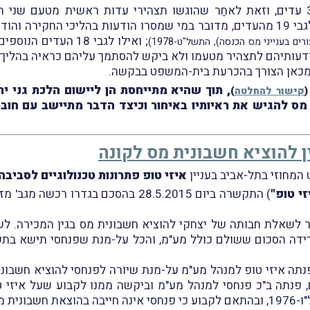
וכשלושה שבועות לפני מועד ההוכחות: לגבי 19 מהעדים, מדובר במי שמסרו הודעות 
; ואילו לגבי 18 הע
ודעותיהם לתצהיר מטעמו ולא ביקש להסתמך עליהם כראיה בהליך.
מכאן הצורך בהכרעת בית-המשפט בבקשה.
, תוך שהיא מתייחסת הן ליישום הלכת גני י
(
קישור להחלטה
)
מס להגיש את ראיותיו באיחור וכיצד הדבר מתיישב עם חוב
ן להוציא חשבונית מס לקונה
איזי טופ פתרונות טכנולוגיים לסביבה
זי טופ"
) התקשרה ביום 28.5.2015 בהסכם בגדרו רכשה מגב' מזל פנחסי (
ר לשאלת חבותה של יצחקי להוציא חשבונית מס בגין המכירה. לשי
ידה הסכום ששולם כולל מע"מ, והכל על-מנת שפנחסי תישא בתשל
ע העִסקה, פנתה איזי טופ למנהל מע"מ על-מנת שיוֹרה לפנחסי להוציא ח
ם, פנתה ב"כ פנחסי למנהל מע"מ וביקשה ממנו לקבוע שעל איזי ט