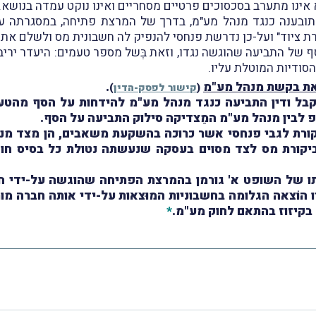
אינו מתערב בסכסוכים פרטיים מסחריים ואינו נוקט עמדה בנושא.
אור זאת, הגישה איזי טופ ביום 17.12.2018 תובענה כנגד מנהל מע"מ, בדרך של המרצת 
ת ציוד" ועל-כן נדרשת פנחסי להנפיק לה חשבונית מס ולשלם את ה
ילוק על הסף של התביעה שהוגשה נגדו, וזאת בְּשל מספר טעמים: היעדר י
סודיות המוטלת עליו.
את בקשת מנהל מע"מ
.
(
קישור לפסק-הדין
)
בל ודין התביעה כנגד מנהל מע"מ להידחות על הסף מהטע
ופ לבין מנהל מע"מ המַצדיקה סילוק התביעה על הסף.
קורת לגבי פנחסי אשר כרוכה בהשקעת משאבים, הן מצד מנה
קורת מס לצד מסוים בעסקה שנעשתה נטולת כל בסיס חוקי
תו של השופט א' גורמן בהמרצת הפתיחה שהוגשה על-ידי
ח
 בקיזוז בהתאם לחוק מע"מ.
*