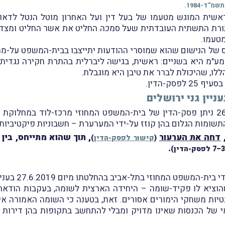
ראשית המוגש מטעמו של בעל דין ועל האחרון מוטל הנטל לדאוג
תורת התשתית העובדתית שעל סמכהּ החליט את אשר החליט ומצדו א
מטעמו.
ס של הנישום שהוא שמוסרי ההודעות יתייצבו בבית-המשפט על-מה
 מע"מ היא בשניים: ראשית, בגישה ליברלית בהתרת חקירה נגדית
ללו, שהיכולת לברר את טיבן היא מוגבלת.
סק-הדין.
יין גני ירושלים
שומות הגלום בהן קוזז על-ידי המערערת – חשבוניות פיקטיביות,
,
דחה את הערעור
, תוך שהוא מתייחס, בי
(
קישור לפסק-הדין
)
.
המשפט המחוזי בתל-אביב בהחלטתו מיום 27.6.2019 בעניין
ציא לו פקיד-שומה – היחידה הארצית לשומה, בעקבות הודאתו 
בנטיות משחקי הימורים אסורים. זאת, בטענה כי השומה האמורה 
י של הכנסות שאינו מדויק ומבלי להתחשב בתקופות בהן דירות 