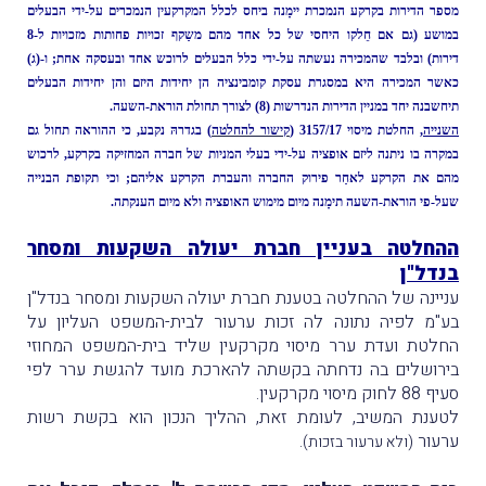
מספר הדירות בקרקע הנמכרת יימָנה ביחס לכלל המקרקעין הנמכרים על-ידי הבעלים
במושע (גם אם חֵלקו היחסי של כל אחד מהם משַקף זכויות פחותות מזכויות ל-8
דירות) ובלבד שהמכירה נעשתה על-ידי כלל הבעלים לרוכש אחד ובעסקה אחת; ו-(ג)
כאשר המכירה היא במסגרת עסקת קומבינציה הן יחידות היזם והן יחידות הבעלים
תיחשבנה יחד במניין הדירות הנדרשות (8) לצורך תחולת הוראת-השעה.
השנייה
, החלטת מיסוי 3157/17
(
קישור להחלטה
)
בגדרהּ נקבע, כי ההוראה תחול גם
במקרה בו ניתנה ליזם אופציה על-ידי בעלי המניות של חברה המחזיקה בקרקע, לרכוש
מהם את הקרקע לאחַר פירוק החברה והעברת הקרקע אליהם; וכי תקופת הבנייה
שעל-פי הוראת-השעה תימָנה מיום מימוש האופציה ולא מיום הענקתה.
ההחלטה בעניין חברת יעולה השקעות ומסחר
בנדל"ן
עניינה של ההחלטה בטענת חברת יעולה השקעות ומסחר בנדל"ן
בע"מ לפיה נתונה לה זכות ערעור לבית-המשפט העליון על
החלטת ועדת ערר מיסוי מקרקעין שליד בית-המשפט המחוזי
בירושלים בה נדחתה בקשתה להארכת מועד להגשת ערר לפי
סעיף 88 לחוק מיסוי מקרקעין.
לטענת המשיב, לעומת זאת, ההליך הנכון הוא בקשת רשות
ערעור
.
(ולא ערעור בזכות)