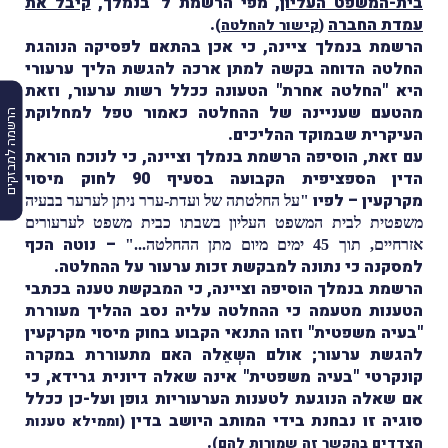
בית-המשפט העליון
, מפי הרשמת ל' בנמלך,
קיבל את
עמדת החברה
.
(
קישור להחלטה
)
הרשמת בנמלך ציינה, כי אכן בהתאם לפסיקה הנוהגת
החלטה הדוחה בקשה למתן ארכה להגשת הליך ערעורי
היא "החלטה אחרת" הטעונה ככלל רשות ערעור, וזאת
מהטעם שעניינה של ההחלטה כאמור טפל למחלוקת
הרשמה למבזקים
העיקרית שבמוקד ההליכים.
עם זאת, הוסיפה הרשמת בנמלך וציינה, כי לנוכח הוראת
הדין הספציפית הקבועה בסעיף 90 לחוק מיסוי
מקרקעין – לפיו
"על החלטתה של ועדת-ערר ניתן לערער בבעיה
משפטית לבית המשפט העליון בשבתו כבית משפט לערעורים
– נוטה הכף
אזרחיים, תוך 45 ימים מיום מתן ההחלטה..."
למסקנה כי נתונה למבקשת זכות ערעור על ההחלטה.
הרשמת בנמלך הוסיפה וציינה, כי המבקשת טענה בכתבי
הטענות מטעמה כי ההחלטה עליה נסב ההליך מעוררת
"בעיה משפטית" וזהו התנאי הקבוע בחוק מיסוי מקרקעין
להגשת ערעור; אולם השְאֵלה האם מתעוררת במקרה
קונקרטי "בעיה משפטית" אינה שאלה דיונית גרידא, כי
אם שאלה הנוגעת לטענות הערעוריות גופן ועל-כן ככלל
סוגיה זו נבחנת בידי המותב היושב בדין
(וממילא טענות
.
הצדדים בהקשר זה שמורות להם)