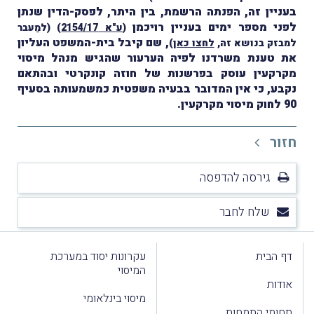
בעניין זה, הפנתה הרשמת, בין היתר, לפסק-הדין שנתן
לפני מספר ימים בעניין רויכמן
(
ע"א 2154/17
)
(למַעבר
, שם קיבל בית-המשפט העליון
למבזק בנושא זה,
לחצו כאן
)
את טענת משרדנו לפיה הערעור שהגיש מנהל מיסוי
מקרקעין
עוסק בפרשנות של חוזה קונקרטי ובהתאם
נקבע, כי אין המדובר בבעיה משפטית כמשמעותה בסעיף
90 לחוק מיסוי מקרקעין.
חזור
גירסה להדפסה
שלח לחבר
דף הבית
עקרונות יסוד במערכת
המיסוי
אודות
מיסוי בינלאומי
תחומי התמחות