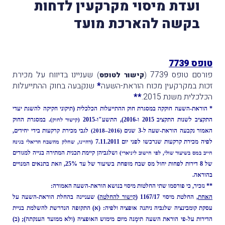
ועדת מיסוי מקרקעין לדחות
בקשה להארכת מועד
טופס 7739
פורסם טופס 7739
שעניינו בדיווח על מכירת
(
קישור לטופס
)
זכות במקרקעין מכוח הוראת-השעה
*
שנקבעה בחוק ההתייעלות
הכלכלית משנת 2015.
**
* הוראת-השעה חוקקה במסגרת חוק ההתייעלות הכלכלית (תיקוני חקיקה להשגת יעדי
התקציב לשנות התקציב 2015 ו-2016), התשע"ו-2015
. במסגרת החוק
(
קישור לחוק
)
האמור נקבעה ​הוראת-שעה ל-3 שנים
לגבי מכירת קרקעות בידי יחידים,
(2016–2018)
לפיה מכירת קרקעות שנרכשו לפני יום 7.11.2011
(דהיינו, שחלק מהשבח הריאלי בגינהּ
ושלגביהן קיימת תכנית המתירה בנייה למגורים
חייב במס בשיעור שולי, לפי חישוב ליניארי)
של 8 דירות לפחות יחול מס שבח מופחת בשיעור של עד 25%, וזאת בתנאים המנויים
בהוראה.
** נזכיר, כי פורסמו שתי החלטות מיסוי בנושא הוראת-השעה האמורה:
האחת
, החלטת מיסוי 1167/17
(
קישור להחלטה
) שעניינה בהחלת הוראת-השעה על
עסקת קומבינציה שלגבּיה ניתנה אופציה ולפיה: (א) התקופה הנדרשת להשלמת בניית
הדירות על-פי הוראת השעה תימָנה מיום מימוש האופציה (ולא ממועד הענקתה); (ב)