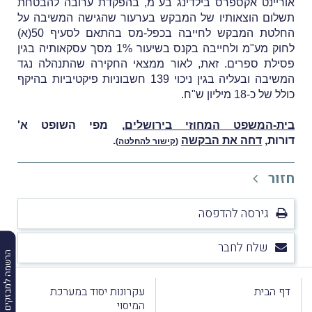
אוריינט אקספרס בילדינג בע"מ, בהפקדת ערובה להבטחת
תשלום הוצאותיו של המבקש בערעור שהגישה המשיבה על
החלטת המבקש לחייבה בכפל-מס בהתאם לסעיף 50(א)
לחוק מע"מ ולחייבה בקנס בשיעור 1% מסך עסקאותיה בגין
פסילת ספרים. זאת, לאור ממצאי החקירה שהתנהלה נגד
המשיבה ובעליה בגין ניכוי 139 חשבוניות פיקטיביות בהיקף
כולל של כ-18 מיליון ש"ח.
בית-המשפט המחוזי בירושלים
, מפי השופט א'
דורות,
דחה את הבקשה
.
(
קישור להחלטה
)
חזור
גירסה להדפסה
שלח לחבר
הרשמה למבזקים
דף הבית
עקרונות יסוד במערכת
המיסוי