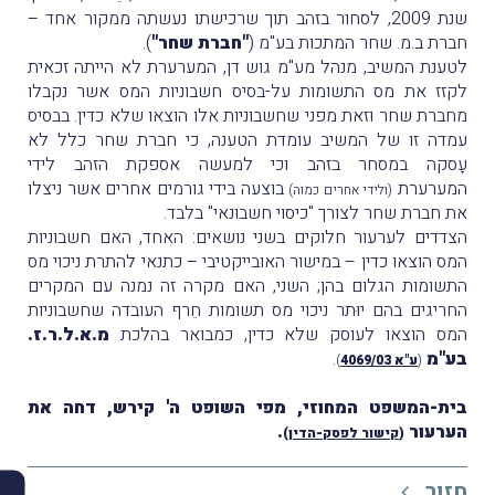
שנת 2009, לסחור בזהב תוך שרכישתו נעשתה ממקור אחד –
חברת ב.מ. שחר המתכות בע"מ (
"חברת שחר"
).
לטענת המשיב, מנהל מע"מ גוש דן, המערערת לא הייתה זכאית
לקזז את מס התשומות על-בסיס חשבוניות המס אשר נקבלו
מחברת שחר וזאת מפני שחשבוניות אלו הוצאו שלא כדין. בבסיס
עמדה זו של המשיב עומדת הטענה, כי חברת שחר כלל לא
עָסקה במסחר בזהב וכי למעשה אספקת הזהב לידי
המערערת
בוצעה בידי גורמים אחרים אשר ניצלו
(ולידי אחרים כמוה)
את חברת שחר לצורך "כיסוי חשבונאי" בלבד.
הצדדים לערעור חלוקים בשני נושאים: האחד, האם חשבוניות
המס הוצאו כדין – במישור האובייקטיבי – כתנאי להתרת ניכוי מס
התשומות הגלום בהן; השני, האם מקרה זה נמנה עם המקרים
החריגים בהם יוּתר ניכוי מס תשומות חֵרף העובדה שחשבוניות
המס הוצאו לעוסק שלא כדין, כמבואר בהלכת
מ
.א.ל.ר.ז.
בע"מ
.
(
ע"א 4069/03
)
בית-המשפט המחוזי, מפי השופט ה' קירש, דחה את
הערעור
.
(
קישור לפסק-הדין
)
חזור