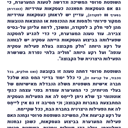
השופטת סרוסי המשיכה ונדרשה לטענת המערערת, כי
גם אם העסקאות תסוּוגנה כעסקאות עתידיות
(כהגדרתן
, עדיין יש לראותן כעסקאות עתידיות
בסעיף 88 לפקודה)
ממקור פירותי ולמסות את ההכנסות או ההוצאות הנובעות
מהן לפי חלק ב לפקודה, ומשכך, לדווח עליהן על-בסיס
צבירה. עוד טענה המערערת, כי כדי להגיע למסקנה
שפעילותה בביצוע העסקאות הייתה עסקיה יש לבוחנה
על רקע היותה "חלק מקבוצה בעלת פעילות עסקית
ענפה" ועל רקע היותה "חוליה בלתי נפרדת בשרשרת
הפעילות היצרנית של הקבוצה".
השופטת סרוסי דחתה טענה זו בקובעה
(ואנו חולקים, בכל
, כי כלל יסוד בדיני המס הוא שלכל
הכבוד, על קביעה זו)
חברה אישיות משפטית משלה הנבדלת מאישיותם של
בעלי מניותיה; כי המערערת עומדת בפני עצמה כגוף
אוטונומי כך שלא ניתן לייחֵס לה את הפעילות העסקית
המתבצעת בחברות הקבוצה; וכי מסיבה זו גם אין לייחֵס
לה את הפעילות היצרנית בחברת הבת, ככל שקיימת.
על רקע קביעות אלו, המשיכה השופטת סרוסי ובָּחנה האם
פעילות המערערת בביצוע העסקאות, כשהן נבחנות
כשלעצמן, עולה כדי פעילות עסקית. השופטת סרוסי