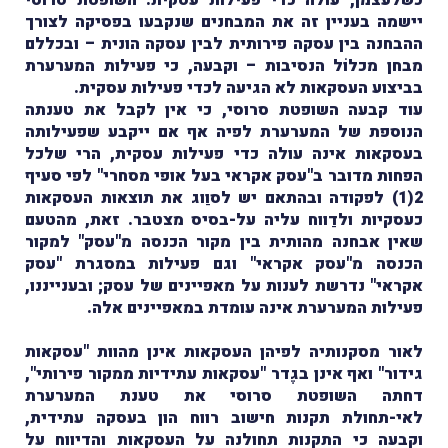
יישמה בעניין זה את המבחנים שנקבעו בפסיקה לצורך
ההבחנה בין עסקה פירותית לבין עסקה הונית
– ובכללם
מבחן מכלוֹל הנסיבות – וקבעה, כי פעילות המערערת
בביצוע העסקאות לא הגיעה לכדי פעילות עסקית.
עוד קבעה השופטת סרוסי, כי אין לקבל את טענתה
הנוספת של המערערת לפיה אף אם ייקבע שפעילותה
בעסקאות אינה עולה כדי פעילות עסקית, הרי שלכל
הפחות מדובר ב"עסק אקראי בעל אופי מסחרי" לפי סעיף
2(1) לפקודה ובהתאם יש לסוַוג את תוצאות העסקאות
כעסקיות ולדַווח עליה על-בסיס מצטבר. זאת, מהטעם
שאין אבחנה מהותית בין מקור הכנסה מ"עסק" למקור
הכנסה מ"עסק אקראי" וגם פעילות במסגרת "עסק
אקראי" נדרשת לענות על מאפיינים של עסק; ובענייננו,
פעילות המערערת אינה עומדת במאפיינים אלה.
לאור מסקנותיה לפיהן העסקאות אינן מהוות "עסקאות
גידור" ואף אינן בגֶדר "עסקאות עתידיות ממקור פירותי",
דחתה השופטת סרוסי את טענת המערערת
לאי-תחולת תקנות חישוב רווח הון בעסקה עתידית,
וקבעה כי התקנות תחולנה על העסקאות והדיווח על