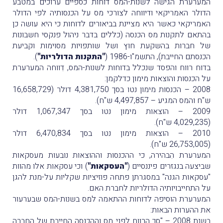
המערערת הגישה לשנות-המס דוחות כספיים ערוכים במטבע
הדולר האמריקאי ודיווחה לצורכי מס על הכנסותיה לפי הדולר
האמריקאי כאשר היא מציינת בביאורים לדוחות כי היא עושה כן
בהתאם לתקנות מס הכנסה (כללים בדבר ניהול פנקסי חשבונות
של חברות בהשקעת חוץ ושל שותפויות מסוימות וקביעת
הכנסתם החייבת), התשמ"ו-1986 (
"התקנות הדולריות"
).
בדוח רווח והפסד שנכלל בדוחות לשנות-המס, דִווחה המערערת
על הכנסות והוצאות מימון כדלקמן:
2008 – הכנסות מימון נטו בסך 4,381,750 דולר (16,658,729
ש"ח והמס המגיע – 4,497,857 ש"ח).
2009 – הוצאות מימון נטו בסך 1,067,347 דולר
(4,029,235 ש"ח).
2010 – הוצאות מימון נטו בסך 6,470,834 דולר
(26,753,005 ש"ח).
המערערת הִבהירה, כי ההכנסות וההוצאות נובעות מעסקאות
שביצעה בנגזרים פיננסיים (
"העסקאות"
) וכי עסקאות אלו מהוות
"עסקאות הגנה" במסגרתן פתחה פוזיציות שקליות על-מנת להגן
על התחייבויותיה הדולריות לחברת האם.
המערערת הוסיפה לדוחות ההתאמה למס בשנות-המס שבערעור
את ההערות הבאות:
בשנת 2008 – "סך הרווח לפני מס וההכנסה החייבת של החברה