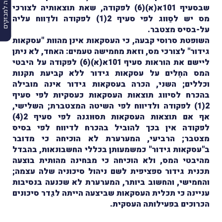
הרשמה למבזקים
שבסעיף 101א(א)(6) לפקודה, שאת תוצאותיה לצורכי
מס יש לסַווג לפי סעיף 2(1) לפקודה ולדַווח עליה
על-בסיס מצטבר.
השופטת סרוסי קבעה, כי העסקאות אינן מהוות "עסקאות
גידור" לצורכי מס, וזאת מחמישה טעמים: האחד, לא ניתן
ליישם את הוראות סעיף 101א(א)(6) לפקודה על היבטי
המס החָלים על עסקאות גידור ללא קביעת תקנות
וכללים; השני, הכרה בעסקאות גידור אינה מובילה
בהכרח לסיווג תוצאות העסקאות כעסקיות לפי סעיף
2(1) לפקודה ולדיווח לפי השיטה המצטברת; השלישי,
אף אם תוצאות העסקאות תסוּוגנה לפי סעיף 2(4)
לפקודה אין בכך להוביל בהכרח לדיווח לפי בסיס
מצטבר; הרביעי, המערערת לא הוכיחה כי מדובר
ב"עסקאות גידור" כמשמעותן בכללי החשבונאות, בהבדל
מהיבטי המס, ולא הוכיחה כי מבּחינה מהותית בוצעה
תכנית גידור ספציפית לשם ניהול סיכוניה שלה עצמה;
והחמישי, והחשוב ביותר, המערערת לא שכנעה בנסיבות
עניינה כי תכלית העסקאות שביצעה הייתה לגַדר סיכונים
הכרוכים בפעילותה העסקית.