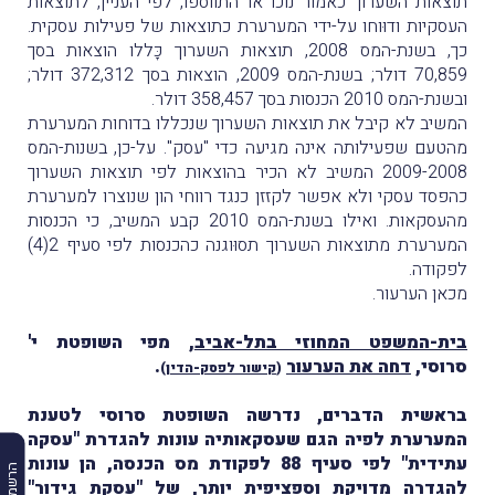
תוצאות השערוך כאמור נוכו או התווספו, לפי העניין, לתוצאות
העסקיות ודוּוחו על-ידי המערערת כתוצאות של פעילות עסקית.
כך, בשנת-המס 2008, תוצאות השערוך כָּללו הוצאות בסך
70,859 דולר; בשנת-המס 2009, הוצאות בסך 372,312 דולר;
ובשנת-המס 2010 הכנסות בסך 358,457 דולר.
המשיב לא קיבל את תוצאות השערוך שנכללו בדוחות המערערת
מהטעם שפעילותה אינה מגיעה כדי "עסק". על-כן, בשנות-המס
2009-2008 המשיב לא הכיר בהוצאות לפי תוצאות השערוך
כהפסד עסקי ולא אפשר לקזזן כנגד רווחי הון שנוצרו למערערת
מהעסקאות. ואילו בשנת-המס 2010 קבע המשיב, כי הכנסות
המערערת מתוצאות השערוך תסוּוגנה כהכנסות לפי סעיף 2(4)
לפקודה.
מכאן הערעור.
בית-המשפט המחוזי בתל-אביב
, מפי השופטת י'
סרוסי,
דחה את הערעור
.
(
קישור לפסק-הדין
)
בראשית הדברים, נדרשה השופטת סרוסי לטענת
המערערת לפיה הגם שעסקאותיה עונות להגדרת "עסקה
עתידית" לפי סעיף 88 לפקודת מס הכנסה, הן עונות
להגדרה מדויקת וספציפית יותר, של "עסקת גידור"