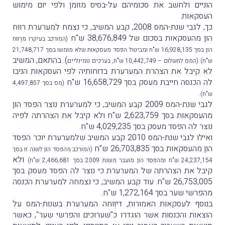
הוניים ולחשב את סכומיהם על-בסיס מזומן ולפי יום מימוש
העסקאות.
כך, לגבי שנת-המס 2008, קבע המשיב, כי נצמח למערערת רווח
הון מהעסקאות בסכום של 38,676,849 ש"ח
(המורכב בעיקרו מרֶווח
הון בסך 16,928,135 ש"ח ומביטול הפסד מעסקאות שלא מומשו בסך 21,748,717
). בהתאם, המשיב
ש"ח)
(המס לתשלום – 10,442,749 ש"ח, בערכים נומינליים
לא קיבל את הצהרת המערערת בדוחותיה לפי העסקאות הניבו
לה הכנסה חייבת מעסק בסך 16,658,729 ש"ח
(מס בסך 4,497,857
.
ש"ח)
לגבי שנת-המס 2009 קבע המשיב, כי למערערת נוצר הפסד הון
מהעסקאות בסך 2,623,759 ש"ח ולא קיבל את הצהרתה לפיה
נוצר לה הפסד מעסק בסך 4,029,235 ש"ח.
ואילו לגבי שנת-המס 2010 קבע המשיב שלמערערת יוכר הפסד
הון מהעסקאות בסך 26,703,835 ש"ח
(המורכב מהפסד הון לשנה זו בסך
ולא
24,237,154 ש"ח ומהפסד הון מועבר משנת 2009 בסך 2,466,681 ש"ח)
קיבל את הצהרתה של המערערת כי נוצר לה הפסד מעסק בסך
26,753,005 ש"ח. עוד קבע המשיב, כי נצמחה למערערת הכנסה
מהפרשי שער בסך 1,272,164 ש"ח.
בנוסף לעסקאות האמורות, דיוְוחה המערערת בשנות-המס על
הוצאות והכנסות אשר הוגדרו כ"שערוכים והפרשי שער", כאשר