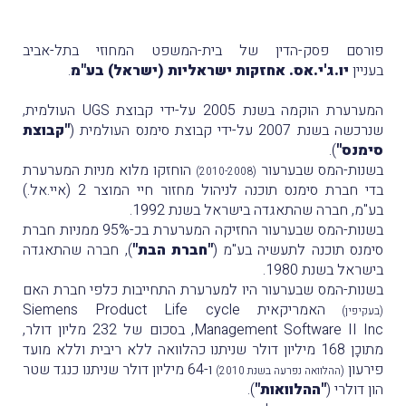
פורסם פסק-הדין של בית-המשפט המחוזי בתל-אביב
בעניין
יו.ג'י.אס. אחזקות ישראליות (ישראל) בע"מ
.
המערערת הוקמה בשנת 2005 על-ידי קבוצת UGS העולמית,
שנרכשה בשנת 2007 על-ידי קבוצת סימנס העולמית (
"קבוצת
סימנס"
).
בשנות-המס שבערעור
הוחזקו מלוא מניות המערערת
(2010-2008)
בדי חברת סימנס תוכנה לניהול מחזור חיי המוצר 2 (איי.אל.)
בע"מ, חברה שהתאגדה בישראל בשנת 1992.
בשנות-המס שבערעור החזיקה המערערת בכ-95% ממניות חברת
סימנס תוכנה לתעשיה בע"מ (
"חברת הבת"
), חברה שהתאגדה
בישראל בשנת 1980.
בשנות-המס שבערעור היו למערערת התחייבות כלפי חברת האם
האמריקאית Siemens Product Life cycle
(בעקיפין)
Management Software II Inc, בסכום של 232 מליון דולר,
מתוכָן 168 מיליון דולר שניתנו כהלוואה ללא ריבית וללא מועד
פירעון
ו-64 מיליון דולר שניתנו כנגד שטר
(ההלוואה נפרעה בשנת 2010)
הון דולרי (
"ההלוואות"
).