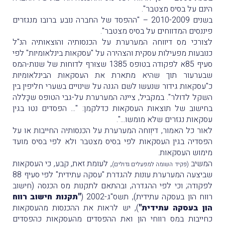
הינם על בסיס מצטבר".
בשנים 2010-2009 – "ההפסד של החברה נובע ברובו מנגזרים
פיננסים המדווחים על בסיס מצטבר".
לצורכי מס דיווחה המערערת על הכנסותיה והוצאותיה הנ"ל
כנובעות מפעילות עסקית והצהירה על "עסקאות בינלאומיות" לפי
סעיף 85א לפקודה בטופס 1385 שצוּרף לדוחות של שנות-המס
שבערעור תוך שהיא מתארת את העסקאות הבינלאומיות
כ"עסקאות גידור שנעשו לשם הגנה על שינויים בשערי חליפין בין
השקל לדולר". במקביל, ציינה המערערת על-גבי הטופס שכָּללה
בחישוב של תוצאות העסקאות כדלקמן: "... הפסדים נטו בגין
עסקאות נגזרים שלא מומשו...".
לאור כל האמור, דיוְוחה המערערת על הכנסותיה החייבות או על
הפסדיה בגין העסקאות לפי בסיס מצטבר ולא לפי בסיס מועד
מימוש העסקאות.
המשיב
, לעומת זאת, קבע, כי העסקאות
(פקיד השומה למפעלים גדולים)
שביצעה המערערת עונות להגדרת "עסקה עתידית" לפי סעיף 88
לפקודה; וכי לפי ההגדרה, ובהתאם לתקנות מס הכנסה (חישוב
רווח הון בעסקה עתידית), תשס"ג-2002 (
"תקנות חישוב רווח
הון בעסקה עתידית"
), יש לראות את ההכנסות מהעסקאות
כחייבות במס רווחי הון ואת ההפסדים מהעסקאות כהפסדים