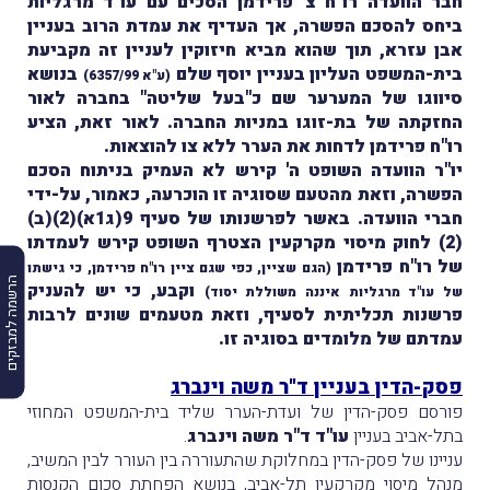
חבר הוועדה רו"ח צ' פרידמן הסכים עם עו"ד מרגליות
ביחס להסכם הפשרה, אך העדיף את עמדת הרוב בעניין
אבן עזרא, תוך שהוא מביא חיזוקין לעניין זה מקביעת
בית-המשפט העליון בעניין יוסף שלם
בנושא
(ע"א 6357/99)
סיווגו של המערער שם כ"בעל שליטה" בחברה לאור
החזקתה של בת-זוגו במניות החברה. לאור זאת, הציע
רו"ח פרידמן לדחות את הערר ללא צו להוצאות.
יו"ר הוועדה השופט ה' קירש לא העמיק בניתוח הסכם
הפשרה
, וזאת מהטעם שסוגיה זו הוכרעה, כאמור, על-ידי
חברי הוועדה. באשר לפרשנותו של סעיף 9(ג1א)(2)(ב)
(2) לחוק מיסוי מקרקעין הצטרף השופט קירש לעמדתו
של רו"ח פרידמן
(הגם שציין, כפי שגם ציין רו"ח פרידמן, כי גישתו
הרשמה למבזקים
וקבע, כי יש להעניק
של עו"ד מרגליות איננה משוללת יסוד)
פרשנות תכליתית לסעיף, וזאת מטעמים שונים לרבות
עמדתם של מלומדים בסוגיה זו.
פסק-הדין בעניין ד"ר משה וינברג
פורסם פסק-הדין של ועדת-הערר שליד בית-המשפט המחוזי
בתל-אביב בעניין
עו"ד
ד"ר משה וינברג
.
עניינו של פסק-הדין במחלוקת שהתעוררה בין העורר לבין המשיב,
מנהל מיסוי מקרקעין תל-אביב, בנושא הפחתת סכום הקנסות