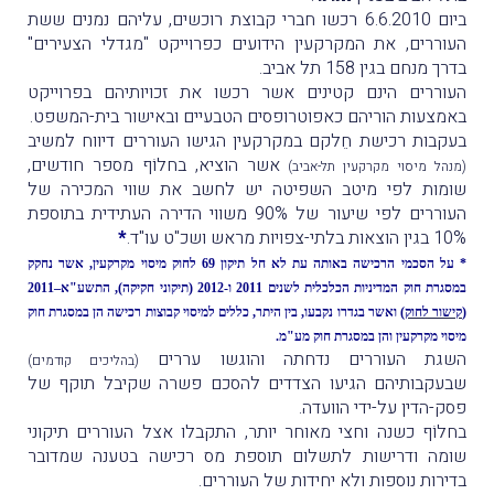
ביום 6.6.2010 רכשו חברי קבוצת רוכשים, עליהם נמנים ששת
העוררים, את המקרקעין הידועים כפרוייקט "מגדלי הצעירים"
בדרך מנחם בגין 158 תל אביב.
העוררים הינם קטינים אשר רכשו את זכויותיהם בפרוייקט
באמצעות הוריהם כאפוטרופסים הטבעיים ובאישור בית-המשפט.
בעקבות רכישת חֵלקם במקרקעין הגישו העוררים דיווח למשיב
אשר הוציא, בחלוֹף מספר חודשים,
(מנהל מיסוי מקרקעין תל-אביב)
שומות לפי מיטב השפיטה יש לחשב את שווי המכירה של
העוררים לפי שיעור של 90% משווי הדירה העתידית בתוספת
10% בגין הוצאות בלתי-צפויות מראש ושכ"ט עו"ד.
*
* על הסכמי הרכישה באותה עת לא חל תיקון 69 לחוק מיסוי מקרקעין, אשר נחקק
במסגרת חוק המדיניות הכלכלית לשנים 2011 ו-2012 (תיקוני חקיקה), התשע"א–2011
(
קישור לחוק
) ואשר בגדרו נקבעו, בין היתר, כללים למיסוי קבוצות רכישה הן במסגרת חוק
מיסוי מקרקעין והן במסגרת חוק מע"מ.
השגת העוררים נדחתה והוגשו עררים
(בהליכים קודמים)
שבעקבותיהם הגיעו הצדדים להסכם פשרה שקיבל תוקף של
פסק-הדין על-ידי הוועדה.
בחלוֹף כשנה וחצי מאוחר יותר, התקבלו אצל העוררים תיקוני
שומה ודרישות לתשלום תוספת מס רכישה בטענה שמדובר
בדירות נוספות ולא יחידות של העוררים.