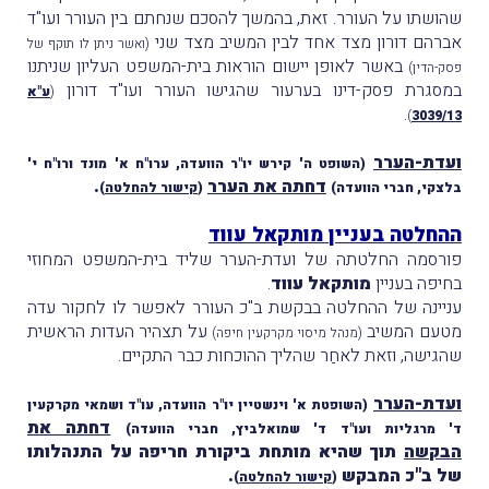
שהושתו על העורר. זאת, בהמשך להסכם שנחתם בין העורר ועו"ד
אברהם דורון מצד אחד לבין המשיב מצד שני
(ואשר ניתן לו תוקף של
באשר לאופן יישום הוראות בית-המשפט העליון שניתנו
פסק-הדין)
במסגרת פסק-דינו בערעור שהגישו העורר ועו"ד דורון
(
ע"א
.
)
3039/13
ועדת-הערר
(השופט ה' קירש יו"ר הוועדה, ערו"ח א' מונד ורו"ח י'
דחתה את הערר
.
בלצקי, חברי הוועדה)
(
קישור להחלטה
)
ההחלטה בעניין מותקאל עווד
פורסמה החלטתה של ועדת-הערר שליד בית-המשפט המחוזי
בחיפה בעניין
מותקאל עווד
.
עניינה של ההחלטה בבקשת ב"כ העורר לאפשר לו לחקור עדה
מטעם המשיב
על תצהיר העדות הראשית
(מנהל מיסוי מקרקעין חיפה)
שהגישה, וזאת לאחַר שהליך ההוכחות כבר התקיים.
ועדת-הערר
(השופטת א' וינשטיין יו"ר הוועדה, עו"ד ושמאי מקרקעין
דחתה את
ד' מרגליות ועו"ד ד' שמואלביץ, חברי הוועדה)
הבקשה
תוך שהיא מותחת ביקורת חריפה על התנהלותו
של ב"כ המבקש
.
(
קישור להחלטה
)