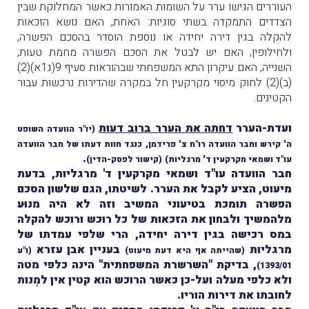
העוררים הגישו ערר על השומות האמורות כאשר המחלוקת שבין
הצדדים התמקדה בשתי סוגיות: האחת, האם נושא הזכאות
להקלה בגין דירה יחידה או נוספת הוסדר בהסכם הפשרה,
ולחילופין, האם יש לבטל את הסכם הפשרה מחמת טעות;
השנייה, האם עיקרון התא המשפחתי שבהוראות סעיף 9(ג1א)(2)
(ב)(2) לחוק מיסוי מקרקעין חל במקרה שהדירות נרכשות עבוּר
הקטינים.
ועדת-הערר
דחתה את הערר ברוב דעות
(יו"ר הוועדה השופט
ה' קירש וחבר הוועדה רו"ח צ' פרידמן, כנגד חוות דעתו של חבר הוועדה
.
עו"ד ושמאי מקרקעין ד' מרגליות)
(
קישור לפסק-הדין
)
חבר הוועדה עו"ד ושמאי מקרקעין ד' מרגליות, בדעת
מיעוט, הציע לקבל את הערר. לשיטתו, הגם שלשון הסכם
הפשרה תומכת בטיעוני המשיב וזה לא היה מנוּע
מלהמשיך ולבחון את הזכאות של כל רוכש ורוכש להקלה
במס רכישה בגין דירה יחידה, הרי שלפי עמדתו של
מרגליות
בעניין אבן עזרא
(שהייתה אף היא דעת מיעוט)
(ו"ע
, בדיקת "השרשרת המשפחתית" הינה כלפי מטה
1393/01)
ולא כלפי מעלה ועל-כן כאשר הרוכש הוא קטין אין למְנות
לחובתו את דירות הוריו.