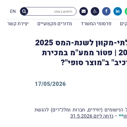
EN
ים
פרסומי המשרד
מדורים מקצועיים
יצירת קשר
מוּנה סמנכ"ל בכיר מקצועית ברשות המיסים | הגשת דו"ח שנתי בלתי-מקוּון לשנת-המס 2025
– תזכורת | פתיחת המערכת לשידור דוחות שנתיים לשנת-המס 2025 | פטוֹר ממע"מ במכירת
יב" ב"מוצר סופי"?
17/05/2026
הנישומים (יחידים, חברות ומלכ"רים) להגשת
ן
**
–
נדחה ליום 31.5.2026
.