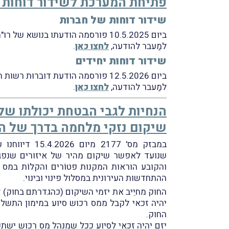
פתיחת המערכת לשידור דוחות שנ
שידור דוחות של חברות
ביום 10.5.2025 פורסמה הודעתו בנושא של רו"ח (משפטן) רובי בוטבול, סמנכ"ל בכיר שומה וביקורת (בפועל) ברשות המיסים.
למַעבר להודעה,
לחצו כאן
.
שידור דוחות יחידים
ביום 12.5.2026 פורסמה הודעת דוברוּת רשות המיסים בנושא.
למַעבר להודעה,
לחצו כאן
.
הנחיות לגבי הבטחת יכולתו של
שיקום נזקי מלחמה בדרך של ה
במבזק מס' 2177 מיום 15.4.2026 דיווחנו על פרסום חוק שיקום נזקי מלחמה בדרך של התחדשות עירונית, התשפ"ו-2026 (
שנועד לאפשר שיקום מהיר של איזורים שנפגעו 
ההתחדשות העירונית במסלול פינוי ובינוי.
החוק מחיֵיב את יזמי השיקום (כהגדרתם בחוק) ל
יהיה זכאי לקבל ממס רכוש סיוע במימון התשל
החוק.
יזם יהיה זכאי לסיוע ככל שמנהל מס רכוש ישתכנ