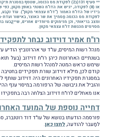
או (8) לפקודה, יגיש את הדו"ח השנתי באופן מקוּון, 
בידיו של הדו"ח האמור ("דו"ח עצמאי מקוּון"). עוד נקבע
לפקודת מס הכנסה מַסמיך את שר האוצר, באישור ועדת-הכס
מסוימים מהגשת דו"ח עצמאי מקוּון.
רו"ח אמיר דוידוב נבחר לתפקי
מנהל רשות המיסים, עו"ד שי אהרונוביץ הודיע ע
בשנתיים האחרונות כיהן רו"ח דוידוב (בעל תו
שימש כראש המטה למנהל רשות המיסים.
קודם לכן, מילא דוידוב שורת תפקידים בחטיבה המ
במסגרת תפקידיו האחרונים היה דוידוב שותף לה
והוביל את גיבושה של הרפורמה במיסוי ענף ההיי
אנו מאחלים לרו"ח דוידוב הצלחה רבה בתפקידו
דחייה נוספת של המועד האחרון 
פורסמה הודעתו בנושא של עו"ד דוד רוטנברג, סמ
למַעבר להודעה,
לחצו כאן
.