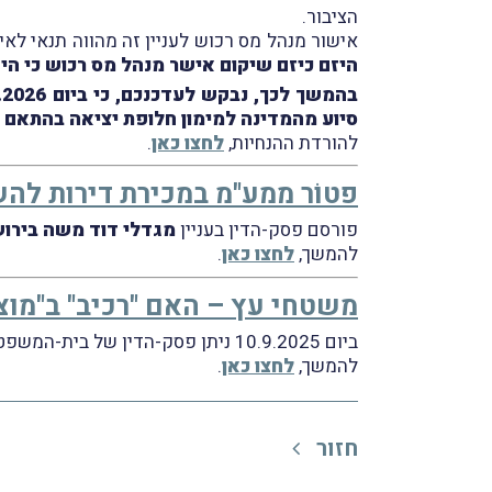
הציבור.
אישור מנהל מס רכוש לעניין זה מהווה תנאי לאישורו של יזם כיזם שיקום. 
היזם כיזם שיקום אישר מנהל מס רכוש כי הי
סיוע מהמדינה למימון חלופת יציאה בהתאם לאו
להורדת ההנחיות,
לחצו כאן
.
פטוֹר ממע"מ במכירת דירות לה
פורסם פסק-הדין בעניין
מגדלי דוד משה בירוש
להמשך,
לחצו כאן
.
משטחי עץ – האם "רכיב" ב"מוצר
ביום 10.9.2025 ניתן פסק-הדין של בית-המשפט המחוזי מרכז-לוד בעניין
להמשך,
לחצו כאן
.
חזור