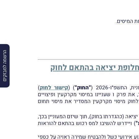
הרשמה למבזקים
 חלופת יציאה בהתאם לחוק
"החוק"
) (
קישור לחוק
)
את פרק ו שעניינו במיסוי מקרקעין ופיצויים
קובע הוראות המקנות פטוֹרים והקלוֹת במס שבח, מס רכישה ומע"מ הדומות לאלו שמנויות בפרק חמישי 4 לחוק מיסוי מקרקעין המסדיר את מיסוי תחום
יאה (כהגדרתו בחוק), תוך שיזם המעוניין בכך,
"
) ויידרש להשיבו למס רכוש בהתאם להוראות
 אירועי כֶּשֶל ולהבטיח שמירה ראויה על כספי