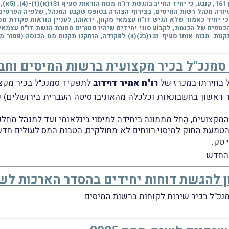
כפי שיורה מנהל רשות המיסים, בצירוף הצהרה בטופס שקבע המנהל, שלפיה הפרטים ו
, כי יחיד כאמור שלא הגיש דו"ח עצמאי מקוּון, יראוהו, לעניין הוראות פקודת 
פים של הכנסת, לקבוֹע סוגי יחידים שיהיו פטוּרים מחובת הגשת דו"ח עצמאי מ
ד סמנכ"ל בכיר מקצועית ברשות המיסים וח
ל בחירתו במכרז של
רו"ח אמיר דוידוב
לתפקיד סמנכ"ל בכיר מקצו
אר ראשון בחשבונאות וכלכלה מהאוניברסיטה העברית בירושלים)
קצועית, הָחל מממונה ביחידה למיסוי בינלאומי ועד למנהל מחלקת 
טמעת החוק למיסוי רווחים לא מחולקים, הטבות המס לעולים חדשים
 טק.
 החדש.
להגשת דוחות יחידים בהסדר הארכות לשנת-ה
נכ"ל בכיר שירות לקוחות ברשות המיסים.