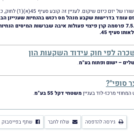
לעניין זה קובע סעיף 45(א)(1) לחוק, כי הסיוע ליזם יינתן בכפוף לכך ש
זם עומד בדרישות שקבע מנהל מס רכוש בהנחיות שעניינן הבט
בהמשך לכך, נבקש לעדכנכם, כי ביום 7.5.2026 פרסמה קרן פיצוי פעולות איבה שבר
תו סעיף 45.
שכרה לפי חוק עידוד השקעות הון
לים – ישום ופתוח בע"מ
.
 סופי"?
משטחי דקל 55 בע"מ
.
גירסה להדפסה
שלח לחבר
שתף בפייסבוק