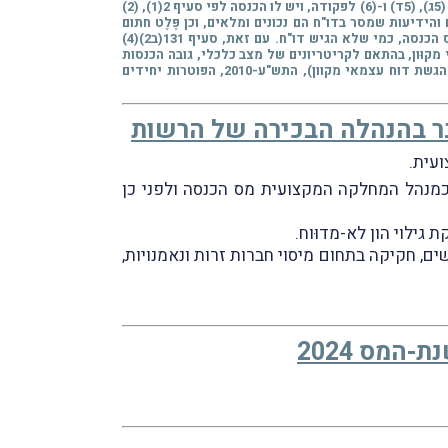
** סעיף 131(ב2) לפקודת מס הכנסה, שנוסף במסגרת תיקון 161, קובע, כי יחיד החייב בהגשת דו"ח מכוח הוראות סעיף 131(א)(1)-(4), (5א), (5ג), (5ד) ו-(6) לפקודה, ויש לו הכנסה לפי סעיף 2(1), (2)
הידיעות שמסר בדו"ח הם נכונים ומלאים, וכן פֶּלֶט חתום
מס הכנסה, כמי שלא הגיש דו"ח. עם זאת,
סעיף 131(ב2)(4)
קוּון, בהתאם לקריטריונים של מצב כלכלי, גובה הכנסות
ומצב בריאותי, וכן מנימוקים מיוחדים אחרים, שייקָבעו בתקנות. מכוח אותו סעיף 131(ב2)(4) לפקודה, הותקנו תקנות מס הכנסה (פטור מהגשת דוח עצמאי מקוון), התש"ע-2010, הפוטרות יחידים
בר בהנהלה הבכירה של הרשות
עית.
 כמנהל המחלקה המקצועית מס הכנסה ולפני כן
גילוי הון לא-מדוּוח.
, חקיקה בתחום מיסוי חברות זרות ונאמנויות,
מס 2024