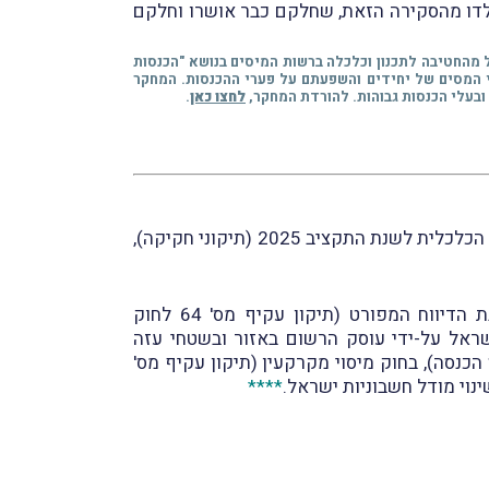
לדו מהסקירה הזאת, שחלקם כבר אושרו וחלקם
וד"ר אורי גרופל מהחטיבה לתכנון וכלכלה ברשות המיסים בנושא "הכנסות
י המסים של יחידים והשפעתם על פערי ההכנסות. המחקר
ובעלי הכנסות גבוהות. להורדת המחקר,
לחצו כאן
.
במבזק מס' 2123 מיום 30.3.2025 דיווחנו על פרסומו ברשומות של החוק להשגת יעדי התקציב וליישום המדיניות הכלכלית לשנת התקציב 2025 (תיקוני חקיקה),
נזכיר, כי בגדרו של החוק להשגת יעדי התקציב נכללים מספר תיקוני חקיקה ובכללם, בין היתר, הרחבת חובת הדיווח המפורט (תיקון עקיף מס' 64 לחוק
שראל על-ידי עוסק הרשום באזור ובשטחי עזה
 מס הכנסה (תיקון עקיף מס' 280 לפקודת מס הכנסה), בחוק מיסוי מקרקעין (תיקון עקיף מס'
נוי מודל חשבוניות ישראל.
****