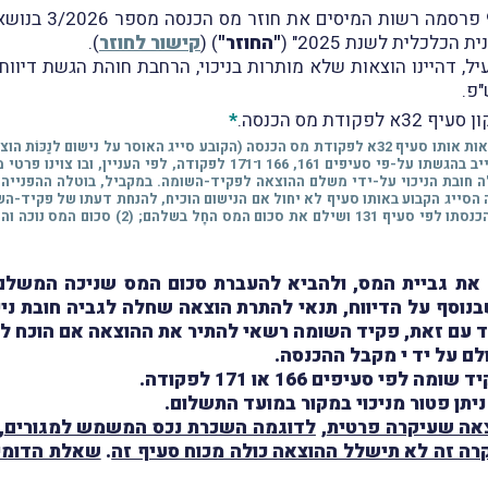
בהמשך לכך, נבקש 
כלכלית לשנת 2025" (
"החוזר"
) (
קישור לחוזר
).
יל, דהיינו הוצאות שלא מותרות בניכוי, הרחבת חוהת הגשת דיווח 
פ.
ת מס הכנסה.
*
* במסגרת החוק להשגת יעדי התקציב תוקנו, בין היתר, הוראות אותו סעיף 32א לפקודת מס הכנסה (הקו
ניכוי מס במקור, אם לא הגיש לפקיד-השומה דוח שהוא חייב בהגשתו על-פי סע
 את גביית המס, ולהביא להעברת סכום המס שניכה המשלם ל
א לפקודה ע"י כך שבנוסף על הדיווח, תנאי להתרת הוצאה שחלה לגביה 
ד עם זאת, פקיד השומה רשאי להתיר את ההוצאה אם הוכח ל
ם על יד י מקבל ההכנסה.
סעיפים 166 או 171 לפקודה.
ניתן פטור מניכוי במקור במועד התשלום.
צאה שעיקרה פרטית
,
לדוגמה השכרת נכס המשמש למגורים
,
רה זה לא תישלל ההוצאה כולה מכוח סעיף זה
.
שאלת הדומינ