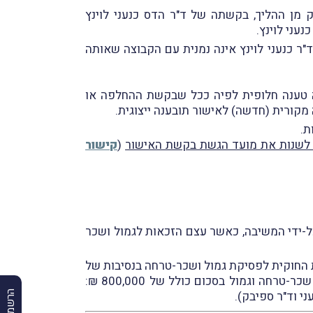
יצקי, להסתלק מן ההליך, בקשתה של ד"ר הדס כנעני לוינץ
עני לוינץ.
ד"ר כנעני לוינץ אינה נמנית עם הקבוצה שאותה
ינה טענה חלופית לפיה ככל שבקשת ההחלפה או
קורית (חדשה) לאישור תובענה ייצוגית.
לשנות את מועד הגשת בקשת האישור
(
קישור
 על-ידי המשיבה, כאשר עצם הזכאות לגמול ושכר
החוקית לפסיקת גמול ושכר-טרחה בנסיבות של
הסתלקות מתוגמלת, כי לא ניתן ולא ראוי להיצמד לשיטת האחוזים במקרה הנוכחי וכי בנסיבות העניין יש לפסוֹק שכר-טרחה וגמול בסכום כולל של 800,000 ₪: