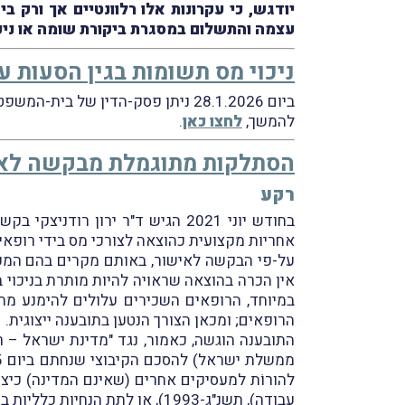
עצמה והתשלום במסגרת ביקורת שומה או ניכו
ניכוי מס תשומות בגין הסעות ע
ביום 28.1.2026 ניתן פסק-הדין של בית-המשפט המחוזי בירושלים בעניין
להמשך,
לחצו כאן
.
הסתלקות מתוגמלת מבקשה לאיש
רקע
בחודש יוני 2021 הגיש ד"ר ירון רודניצקי בקשה לאישור תובענה נגד "מדינת ישראל – רשות המיסים" כייצוגית (
אחריות מקצועית כהוצאה לצורכי מס בידי רופאי
על-פי הבקשה לאישור, באותם מקרים בהם המעסי
אין הכרה בהוצאה שראויה להיות מותרת בניכוי ב
במיוחד, הרופאים השכירים עלולים להימנע מהט
הרופאים; ומכאן הצורך הנטען בתובענה ייצוגית.
התובענה הוגשה, כאמור, נגד "מדינת ישראל – ר
ממשלת ישראל) להסכם הקיבוצי שנחתם ביום 2.11.1995 לגבי "הרופאים המועסקים בשירות המדינה";
עבודה), תשנ"ג-1993), או לתת הנחיות כלליות בנושא.