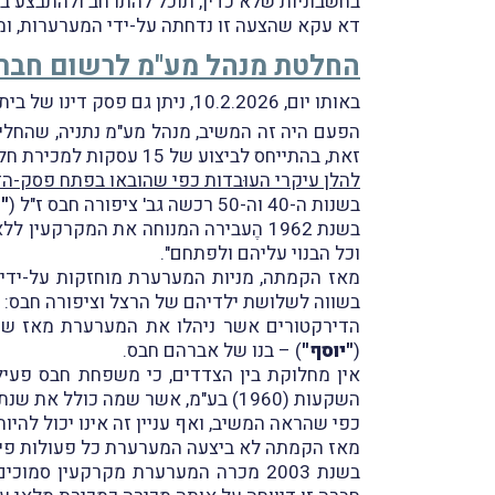
בחשבוניות שלא כדין, תוכל להתרחב ולהתבצע ב
דא עקא שהצעה זו נדחתה על-ידי המערערות, ומשכ
החלטת מנהל מע"מ לרשום חברה
באותו יום, 10.2.2026, ניתן גם פסק דינו של בית-המשפט המחוזי מרכז-לוד בעניין
זאת, בהתייחס לביצוע של 15 עסקות למכירת חלקים ממקרקעין בהם החזיקה המערערת במשך שנים רבות.
להלן עיקרי העוּבדות כפי שהובאו בפתח פסק-הד
בשנות ה-40 וה-50 רכשה גב' ציפורה חבס ז"ל (
"
בשנת 1962 הֶעבירה המנוחה את המק
וכל הבנוי עליהם ולפתחם".
מאז הקמתה, מניות המערערת מוחזקות על-ידי ב
בשווה לשלושת ילדיהם של הרצל וציפורה חבס: ב
הדירקטורים אשר ניהלו את המערערת מאז שנות ה-80 ובשנים הרלוונטיות לערעור זה, הם בני הדודים
(
"יוסף"
) – בנו של אברהם חבס.
אין מחלוקת בין הצדדים, כי משפחת חבס פעיל
השקעות (1960) בע"מ, אשר שמה כולל את שנת התאגדותה, ואשר בשנת 1993 הפכה לחברה ציבורית – שפעלה בתחומי הנדל"ן באופן נרחב.
כפי שהראה המשיב, ואף עניין זה אינו יכול לה
מאז הקמתה לא ביצעה המערערת כל פעולות פית
בשנת 2003 מכרה המערערת מקרקעין 