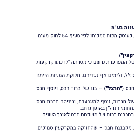
.
הפעם היה זה המשיב, מנהל מע"מ נתניה, שהחליט לרשום את המערערת, חברת נוף נאה בגוש 7650 ברעננה בע"מ, כעוסק מכוח סמכותו לפי סעיף 54 לחוק מע"מ.
עין"
).
מה של המערערת נרשם כי מטרתה "לרכוש קרקעות
"ל, ולימים אף נכדיהם. חלוקת המניות הייתה
"הרצל"
) – בנו של ברוך חבס, ויוסף חבס
ל חברות, נוסף למערערת, וביניהם חברת חבס
ם בחברות רבות של משפחת חבס לאורך השנים.
חרת מקבוצת חבס – שהחזיקה במקרקעין סמוכים.