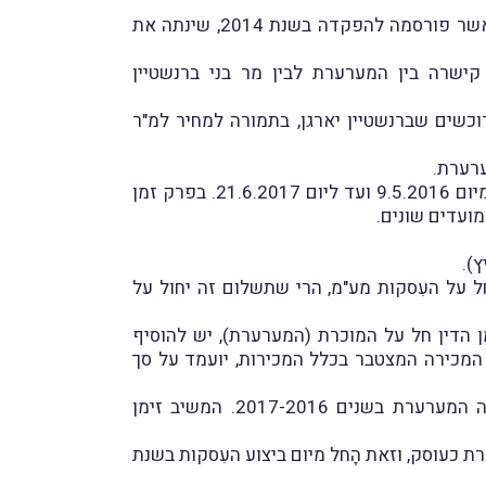
). התכנית, אשר פורסמה להפקדה בשנת 2014, שינתה את
ו קישרה בין המערערת לבין מר בני ברנשטיין
וכשים שברנשטיין יארגן, בתמורה למחיר למ"ר
ערערת.
מכירות אלו, הניצבות במוקד הערעור ואשר הן שהביאו את המשיב לרישום המערערת כ"עוסק", בוצעו בתקופה שמיום 9.5.2016 ועד ליום 21.6.2017. בפרק זמן
).
ל על העִסקות מע"מ, הרי שתשלום זה יחול על
ן הדין חל על המוכרת (המערערת), יש להוסיף
 המכירה המצטבר בכלל המכירות, יועמד על סך
לדברי המשיב, בעקבות חקירה שעָרך אודות עסקות בנדל"ן, באו לידיעתו במהלך שנת 2022 העִסקות שביצעה המערערת בשנים 2017-2016. המשיב זימן
ת החלטתו ולפיה יש לרשום את המערערת כעוסק, וזאת הָחל מיום ביצוע העִסקות בשנת