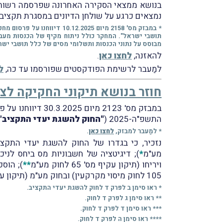
בנושא ממצאי הסקירה האחרונה שפרסמה רשות ה
נמצאים כרגע על שולחן הדיונים במסגרת תקציב 2026.
* במבזק מס' 2158 מיום 025
תושבי ישראל". המחקר כולל ניתוח מקיף של הכנסות מעב
מבוסס על נתוני הכנסות ותשלומי מסים של כלל תושבי ישר
להאזנה,
לחצו כאן
.
למַעבר לרשימת הפודקסטים שפורסמו עד כה,
ל
חוזר בנושא תיקוני החקיקה לצ
התשפ"ה-2025 (
"החוק להשגת יעדי התקציב"
* למַעבר למבזק,
לחצו כאן
.
מע"מ
*
); דיגיטציה של חשבוניות מס ביחס לני
ויריחו (תיקון עקיף מס' 65 לחוק מע"מ
**
105 לחוק מיסוי מקרקעין) ובחוק מע"מ (תיקון עקיף מס' 66 לחוק מע"מ) ביחס להוצאות שלא מותרות בניכוי;
* ראו סימן ב לפרק ד לחוק להשגת יעדי התקציב.
** ראו סימן ג לפרק ד לחוק.
*** ראו סימן ד לפרק ד לחוק.
**** ראו סימן ה לפרק ד לחוק.