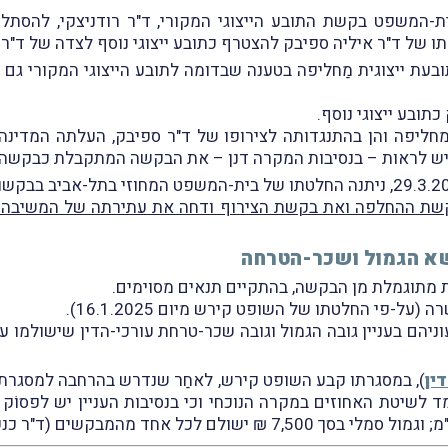
14 וביום 29.11.2022 הוגשו לבית-המשפט בקשת התובע הייצוגי המקורי, ד"ר רודנ
ו של ד"ר איליה ספיבק להצטרף כתובע ייצוגי נוסף לצדה של ד"ר כנ
ובעת ייצוגית מַחליפה בטענה שבדומה לתובע הייצוגי המקורי גם 
תובע ייצוגי נוסף.
ץ כמחליפה והן בהתנגדותה לצירופו של ד"ר ספיבק, העלתה המד
יש לראות – בנסיבות המקרה דנן – את הבקשה המתקבלת כבקשה מ
שת ההחלפה ואת בקשת הצירוף ודחה את עתירתה של המשיבה 
א הגמול ושכר-הטרחה
 מתוגמלת מן הבקשה, בהתקיים תנאים מסוימים.
-פי החלטתו של השופט קירש מיום 16.1.2025).
עוניהם בעניין גובה הגמול וגובה שכר-טרחת עורכי-הדין שישולמו
ין
), במסגרתו קבע השופט קירש, לאחַר שנדרש בהרחבה למסגרת 