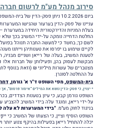
סירוב מנהל מע"מ לרשום חברה
ביום 10.2.2026 ניתן פסק-הדין של בית-המשפט המחוזי מרכז-לוד בעניין
עניינו של פסק-הדין בערעור שהגישו המערערות –
בעלת המניות והדירקטורית היחידה במערערת –
החלטת הדחייה נומקה על-ידי המשיב בכך שלא על
לשם כך; בחשד כי למעשה החברה תנוהל בפועל על
לקיים שימוע בו יפרסו את טענותיהן וייתנו מענ
לטענת המשיב, בעלה של רייאן ושניים מבּניה,
מצטברים של עשרות מיליוני ₪ (וזאת בנוסף לח
על ההחלטה לסוגרן.
בית-המשפט
, מפי השופט ד"ר א' גורמן,
דחה 
* יצוין, כי פסק-הדין נושא את המילים "איסור פרסום", אך 
השופט גורמן קבע, כי עיון בטענות הצדדים, בכ
על-ידי רייאן, ומנגד עלה בידי המשיב להצבי
בניגוד לחוק מע"מ.
"בידי המערערות לא עלה ל
השופט הוסיף וציין, כי הצעתו של המשיב כי ייפ
יכלה להתחיל רייאן בפעילות בהיקף צנוע יותר 