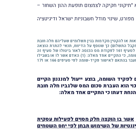
לעדכנכם, כי ביום 9.2.2026 פרסמה רשות המיסים את חוזר מס הכנסה מספר 3/2026 בנושא "תיקוני חקיקה לצמצום תופעת ההון השחור –
מפורט, שינוי מודל חשבוניות ישראל ודיגיטציה
בע סייג האוסר על נישום לנַכּוֹת הוצאות או להקטין מקדמות בגין תשלומים שעליהם חלה חובת
יפים 161, 166 ו־171 לפקודה, לפי העניין, ובו צוינו פרטי מקבל התשלום) כך שנוסף על הדיווח, תנאי להתרת הוצאה
שחלה לגבּיה חובת ניכוי הוא העברת סכום המס שלגביו חלה חובת הניכוי על-ידי משלם ההוצאה לפקיד-השומה. במקביל, בוטלה ההפנייה לסעיף 161 לפקודת מס הכנסה לאור ביטולו של סעיף זה
במסגרת תיקון 147. כמו-כן, נוספה הוראה לסעיף 32א לפיה הסייג הקבוע באותו סעיף לא יחול אם הנישום הוכיח, להנחת דעתו של פקיד-השומה, כי התקיים אחד מאלה: (1) האדם אשר לוֹ או בשבילו
שולמו התשלומים כָּלל את התשלומים האמורים בדוח על הכנסתו לפי סעיף 131 ושילם את סכום המס החָל בשלהם; (2) סכום המס נוכה והועבר בהתאם לאישור פקיד-שומה לפי סעיפים 166 או 171
פקיד השומה, בוצע ייעול למנגנון הקיים
חובת ניכוי הוא העברת סכום המס שלגביו חלה חובת
הנחת דעתו כי התקיים אחד מאלה:
אשר בו הוקצה חלק מסוים לפעילות עסקית
נטיות של השימוש תבחן לפי יחס השטחים