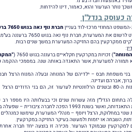
עתיד באמצעות חברה בע"מ.
ך נותר הערעור והוא, כאמור, דינו להידחות.
 כעוסק בנדל"ן
חברת נוף נאה בגוש 7650 ברעננה בע"מ
ין
:
המנוחה"
) זכויות במקרקעין חקלאיים ברעננה בגוש 7650 (
"המקרק
רקעין ללא תמורה למערערת, אשר התאגדה באותה שנה. במסמכי ההק
ני משפחת חבס – ילדיהם של המנוחה ובעלה המנוח הרצל חבס ז
רוך, אברהם ועדינה.
 הרצל חבס (
ה בתחום הנדל"ן מזה עשרות שנים וכי בבעלותה היו מספר רב ש
יות שנוי במחלוקת, הרצל ויוסף – מנהלי המערערת, שימשו כמנהלי
וח, השבחה או יזמות ולמעשה בעיקר החזיקה במקרקעין.
סמוכים למקרקעין שבמוקד הערעור. מכירה זו בוצעה יחד חברה א