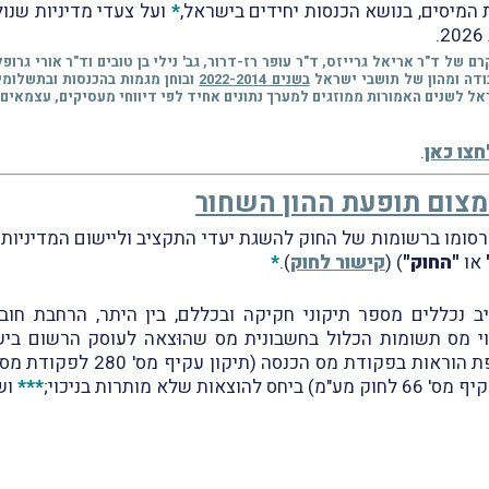
מיסים, בנושא הכנסות יחידים בישראל,
*
ועל צעדי מדיניות שנו
10.12.2 דיווחנו על פרסום מחקרם של ד"ר אריאל גרייזס, ד"ר עופר רז-דרור, גב' נילי בן טובים 
ודה ומהון של תושבי ישראל
בשנים 2022-2014
ובוחן מגמות בהכנסות ובתשלומ
אל לשנים האמורות ממוזגים למערך נתונים אחיד לפי דיווחי מעסיקים, עצמאים 
חצו כאן
.
מצום תופעת ההון השחור
או
"החוק"
) (
קישור לחוק
).
*
כוי מס תשומות הכלול בחשבונית מס שהוּצאה לעוסק הרשום בי
); הוספת הוראות בפקודת
***
ושי