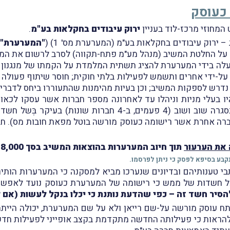
 כעוסק
ירוק עיבודים בחקלאות בע"מ
.
 ירוק עיבודים בחקלאות בע"מ (המערערת מס' 1) (
"המערערת"
)
 על החלטת המשיב (מנהל מע"מ פתח-תקווה) לסרב לרשום את ה
ה בידי המערערת להציג תשתית המלמדת על הקמתו של מנגנון עסקי 
-ידי אחרים ותשמש לפעילות בלתי חוקית; חוסר שיתוף פעולה מצ
ה נדרש לספקות המשיב; וכן בעיות מהימנות שהתעוררו ביחס לדברי
 היו בעלי מניות וניהלו עד לאחרונה מספר חברות אשר עסקו לכ
מבקשת לעסוק בהן, ופעילותן של חברות אלו נסגרה שוב ושוב (4
ברה אחרת אשר רישומה כעוסק מורשה בוטל מפאת חובות מס). חבר
את הערעור
תוך חיוב המערערות בהוצאות המשיב בסך 18,000
נקבע בסיפא לפסק כי ניתן לפרסמו.
תבי טענותיהם ובדיונים שנערכו מביא למסקנה כי המערערות הותיר
ע על חשדות של ממש כי רישומה של המערערת כעוסק נועד לאפשר
הסיר חשד זה – כפי שהדעת נותנת כי יכלו בנקל לעשות (אם 
ָּתח עוסק מורשה על-שם רייאן ולא על שם המערערת, יכולה הייתה ב
ולהראות כי פעילותה החדשה מתקדמת בקצב אופייני לפעילות חדש