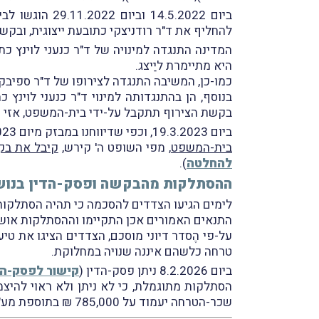
ביום .5.2022
להחליף את ד"ר רודניצקי כתובעת ייצוגית, ובקשת
המדינה התנגדה למינויה של ד"ר כנעני לוינץ כת
היא מתיימרת ליַיצג.
כמו-כן, המשיבה התנגדה לצירופו של ד"ר ספיבק כ
בנוסף, הן בהתנגדותה למינוי ד"ר כנעני לוינ
בקשת הצירוף תתקבל על-ידי בית-המשפט, אזי 
ביום 19.3.2023, וכפי שדיווחנו במבזק מיום 29.3.2023, ניתנה החלטתו של בית-המשפט המחוזי בתל-אביב בבקשות.
בית-המשפט
, מפי השופט ה' קירש,
קיבל את בק
להחלטה
).
ההסתלקות מהבקשה ופסק-הדין בנוש
לימים הגיעו הצדדים להסכמה כי תהיה הסתלקות
התנאים האמורים אכן התקיימו וההסתלקות אושרה (על
על-פי הֶסדר דיוני מוסכם, הצדדים הציגו את טי
טרחה כלשהם איננה שנויה במחלוקת.
ביום 8.2.2026 ניתן פסק-הדין (
קישור לפסק-הד
שכר-הטרחה יעמוד על 785,000 ₪ בתוספת מע"מ; וגמול סמלי בסך 7,500 ₪ ישולם לכל אחד מהמבקשים (ד"ר כנעני וד"ר ספיבק).