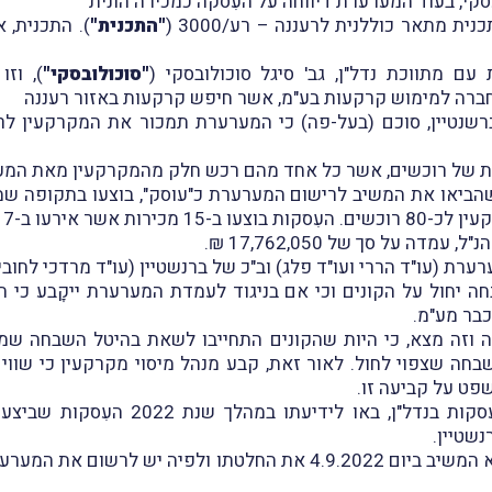
סקי, בעוד המערערת דיווחה על העִסקה כמכירה הונית
"התכנית"
 מתווכת נדל"ן, גב' סיגל סוכולובסקי (
"סוכולובסקי"
), וז
י. חברה למימוש קרקעות בע"מ, אשר חיפש קרקעות באזור רעננה
רשנטיין, סוכם (בעל-פה) כי המערערת תמכור את המקרקעין לר
וצות של רוכשים, אשר כל אחד מהם רכש חלק מהמקרקעין מאת המ
על סך של 17,762,050 ₪.
ערת (עו"ד הררי ועו"ד פלג) וב"כ של ברנשטיין (עו"ד מרדכי לחוביץ
ה יחול על הקונים וכי אם בניגוד לעמדת המערערת ייקָבע כי ח
כבר מע"מ.
יה וזה מצא, כי היות שהקונים התחייבו לשאת בהיטל השבחה שמ
ה שצפוי לחול. לאור זאת, קבע מנהל מיסוי מקרקעין כי שווי
נשטיין.
לאחַר שהתקיימו מספר דיונים בין הצדדים, הוציא המשיב ביום 4.9.2022 א