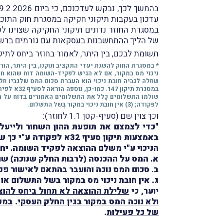
עדכון בעקבות תיקוני חקיקה במסגרת חוק התוכנית ה
במסגרת החוזר נדונים תיקוני החקיקה שצוינו לע
של הליך ההתחשבנות בעסקאות עם גורמים ברש"
תשומת לבכם, בין היתר, לאמור בחוזר ביחס לתיקון סעיף 32א לפקוד
לפקודה; (3) אין חובת ניכוי במקור בְּשל התשלום.
וכך צוין שם (סעיף-קטן 1.1 לחוזר):
"כדי לצמצם את תופעת ההון השחור ולייעל
באמצעות תיקון סעיף 32
הניכוי ע"י משלם ההוצאה לפקיד השומה. יח
א. המס על ההכנסה (לרבות החלק שנוכה) שול
ב. סכום המס נוכה והועבר בהתאם לאישור פקיד שומה לפי 
ג. אין חובת ניכוי מס במקור בשל התשלום או 
יוער, כי
שלילת ההוצאה לא תחול ביחס להו
ולא נוכה המס במקור בגין החלק העסקי
.
במק
של כל פעילות
.