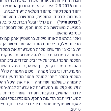
חברה זו דיווחה על אותה מכירה כמכירת מלאי ע
ביום 2.3.2016 אישרה ועדת התכנון המחוזית תכנית מתאר כוללנית לרעננה – רע/3000 (
ייעוד המקרקעין, מייעוד חקלאי לייעוד לבניה.
בעקבות פרסום התוכנית, התקשרה המערערת עם
(
"ברנשטיין"
) – יזם נדל"ן ובעל חברת בי. ס. ב
בפגישה משולשת בה נכחו יוסף, סוכולובסקי וב
שנקבע מראש.
ואכן, בהתאם לאותו סיכום, ברנשטיין ארגן קב
זה, בן כ-13 חודשים, מכרה המערערת את המקרקעין לכ-80 רוכשים. העִסקות בוצעו ב-15 מכירות אשר אירעו ב-7 מועדים שונים.
התמורה המוצהרת ששולמה למערערת בעסקות הנ"ל, עמדה 
הסכמי המכר נערכו על-ידי ב"כ הצדדים, ב"כ המער
בהסכמי המכר נקבע, בין השאר, כי היטל ההשבח
המערערת, וכי בכל מקרה – סכום התמורה כולל 
הסכמי המכר דוּוחו למנהל מיסוי מקרקעין נתנ
לתמורה ששולמה ושדוּוחה – אף את היטל ההשבח
29,240,797 ₪. המערערת לא ערערה לבית-המשפט על קביעה זו.
למשרדיו וגבה הודעות מיוסף, מסוכולובסקי ומבר
2016.