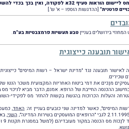
יודגש, כי עקרונות אלו רלוונטיים אך ורק ביחס ליישום הורא
יים פרטנית"
[ההדגשות הוספו – א' ש'.]
ובדים
טבע תעשיות פרמצבטיות בע"מ
.
ור תובענה כייצוגית
ם שכירים.
קים מנַכּים את דמי ביטוח האחריות המקצועית משכר הנטו של
חישוב ההכנסה החייבת של הרופא. אמנם, הדבר מביא לניכוי מס בי
רחה והעלות הכרוכות בהגשת בקשות להחזר מס לפקידי-השומה, 
שות המיסים", כאשר למדינה שני כובעים בעניין זה:
האחד
, כמעס
השני
, ב