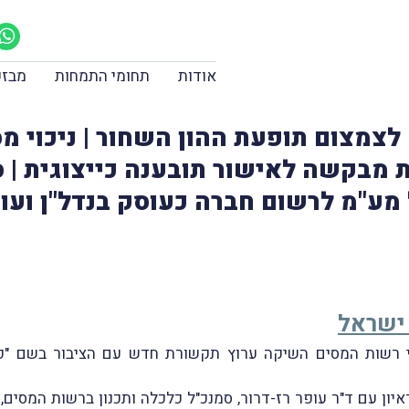
אודות
תחומי התמחות
מבזק
לצמצום תופעת ההון השחור | ניכוי מ
 מבקשה לאישור תובענה כייצוגית | 
מע"מ לרשום חברה כעוסק בנדל"ן ועו
ישראל
19 מיום 4.10.2022 דיווחנו, כי רשות המסים השיקה ערוץ תקשורת חדש עם הצי
ון עם ד"ר עופר רז-דרור, סמנכ"ל כלכלה ותכנון ברשות המסים, 