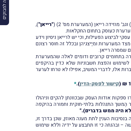
הרשמה למבזקים
 וגב' מוזידה רייאן (המערערת מס' 2) (
"רייאן"
),
מערערת כעוסק בתחום החקלאות.
לביצוע הפעילות, וכי יש לרייאן ניסיון וידע
ד המערערות ומיַיצגיהן ובכלל זה חוסר רצונם
ם שמסרה רייאן.
אורה בתחומים קרובים ודומים לאלה שהמערערת
 פעמים, ב-4 חברות שונות) בעיקר בְּשל חשד לשימוש והפצת חשבוניות שלא כדין בהיקפים
ות אלו, לדברי המשיב, אפילו לא טרחו לערער
₪
(
קישור לפסק-הדין
).
*
ו ספקות אודות העסק שבכוונתן להקים וניהולו
 הֶמשך התנהלות בלתי-חוקית וחמורה בהיקפה
לא היה ממש בדברים)."
נסיבות הענין לתת מענה מאוזן, שכּן בדרך זו,
ה – ובהנחה כי זו תתבצע על ידיה וללא שימוש