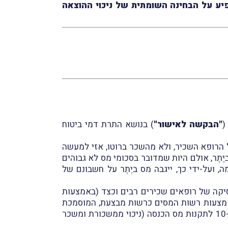
ות סעיף 32א לפקודה, ואין בכך בכדי להשפיע על הבחינה השומתית של ניכוי ההוצאה
"הבקשה לאישור"
) בנושא התרת דמי ביטוח
 הרופא השכיר, ולא מהשכר ברוטו, אזי למעשה
ֶתֶר, אולם היות שמדובר בסכומי מס לא גבוהים
ועל-ידי כך, ייגבה מס ביֶתֶר על חשבונם של
יקה של רופאים שכירים רבים וכצד (באמצעות
אמצעות רשות המסים כרשות מבצעת, המוסמכת
להורוֹת למעסיקים אחרים (שאינם המדינה) כיצד לנַכּוֹת מס הכנסה במקור מעובדיהם (למשל במסגרת תקנות 9 ו-10 לתקנות מס הכנסה (ניכוי ממשכורת ומשכר