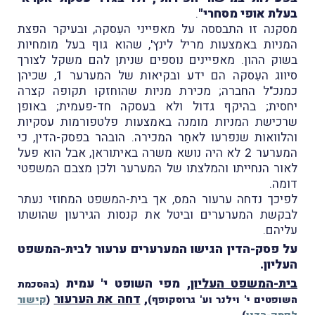
בעלת אופי מסחרי"
.
מסקנה זו התבססה על מאפייני העִסקה, ובעיקר הפצת
המניות באמצעות מריל לינץ', שהוא גוף בעל מומחיות
בשוק ההון. מאפיינים נוספים שניתן להם משקל לצורך
סיווג העִסקה הם ידע ובקיאות של המערער 1, שכיהן
כמנכ"ל החברה; מכירת מניות שהוחזקו תקופה קצרה
יחסית; בהיקף גדול ולא בעסקה חד-פעמית; באופן
שרכישת המניות מומנה באמצעות פלטפורמות עסקיות
והלוואות שנפרעו לאחַר המכירה. הובהר בפסק-הדין, כי
המערער 2 לא היה נושא משרה באיתוראן, אבל הוא פעל
לאור הנחייתו והמלצתו של המערער ולכן מצבם המשפטי
דומה.
לפיכך נדחה ערעור המס, אך בית-המשפט המחוזי נעתר
לבקשת המערערים וביטל את קנסות הגירעון שהושתו
עליהם.
על פסק-הדין הגישו המערערים ערעור לבית-המשפט
העליון.
בית-המשפט העליון
, מפי השופט י' עמית
(בהסכמת
,
דחה את הערעור
השופטים י' וילנר וע' גרוסקופף)
(
קישור
.