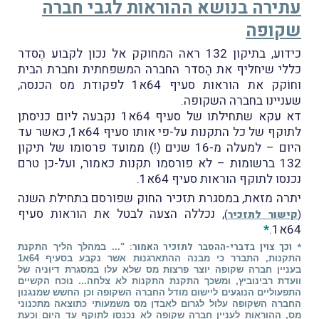
עתירה בנושא ההוראות לגבי חברה
שקופה
כידוע, בתיקון 132 ראה המחוקק אל נכון לקבוע הֶסדר
כללי שיחליף את הֶסדר החברה המשפחתית וחברת הבית
וחוֹקק את הוראות סעיף 64א1 לפקודת מס הכנסה,
שעניינו בחברה השקופה.
דא עקא שתחילתו של סעיף 64א1 נקבעה ליום כניסתן
לתוקף של כל התקנות על-פי אותו סעיף 64א1, כאשר עד
היום – למעלה מ-16 שנים (!) ממועד פרסומו של תיקון
132 ברשומות – לא פורסמו תקנות כאמור, ועל-כן טרם
נכנסו לתוקף הוראות סעיף 64א1.
יתרה מזאת, במסגרת תזכיר החוק שפורסם בתחילת השנה
, נכללה הצעה לבטל את הוראות סעיף
(
קישור לתזכיר
)
64א1.
*
* וכך צוין בדברי-ההסבר לתזכיר האמור:
"... במהלך הליך התקנת
התקנות, התברר כי מבנה ההתארגנות אשר נקבע בסעיף 64א1
בעניין חברה שקופה יוצר פרצות מס שלא עלו במסגרת דיוניה של
וועדת רבינוביץ, ומשכך התקנת התקנות לא צלחה... נוכח הקשיים
התפעוליים הנוגעים ליישום מודל החברה השקופה וכן החשש שמנגנון
החברה השקופה עלול לגרום לאבדן מס משמעותי כתוצאה מתכנוני
מס, ההוראות לעניין חברה שקופה לא נכנסו לתוקף עד היום וכעת