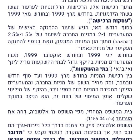
רכש מעת לעת מניות של החברה.
מתוך רכישות אלו, הרכישות הרלוונטיות לערעור נעשו
בשתי הזדמנויות: בחודש מרץ 1999 ובחודש מאי 1999
(
"עסקות הרכישה"
).
בסוף חודש מאי, הגיע שיעור ההחזקה האישית של
המערערים 2-1 במניות החברה לשיעור של 5% ו-2.5%
מתוך הון המניות המונפק, וזאת בנוסף להחזקה
(בהתאמה)
העקיפה של מניות כאמור.
בחודש יוני 1999 ובחודש אוקטובר 1999, מכרו
המערערים מניות בהיקף גדול לבתי ההשקעות מריל לינץ'
ואי.בי.אי (
"בתי ההשקעות"
).
בין רכישת המניות בחודש מרץ 1999 ועד סוף חודש
נובמבר, נסק מחיר השוק של מניות החברה, והמערערים
הפיקו ממכירת המניות רווח כספי ניכר, בהיקף של מיליוני
שקלים. אופן המיסוי של רווח זה, הוא הניצב במוקד
הערעור.
בית המשפט המחוזי
, מפי השופט מ' אלטוביה,
דחה את
הערעור
.
(ע"מ 1155-04)
השופט אלטוביה ציין, כי אמנם בדרך כלל ניירות-ערך הם
נכס הוני, אך בנסיבות המקרה הנוכחי נקבע כי
"מדובר
בפעילות במישור הפירותי, ולו בגדר עסקת אקראי