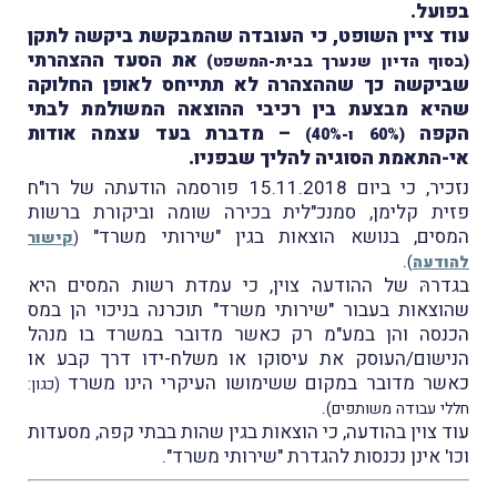
בפועל.
עוד ציין השופט, כי העובדה שהמבקשת ביקשה לתקן
את הסעד ההצהרתי
(בסוף הדיון שנערך בבית-המשפט)
שביקשה כך שההצהרה לא תתייחס לאופן החלוקה
שהיא מבצעת בין רכיבי ההוצאה המשולמת לבתי
הקפה
– מדברת בעד עצמה אודות
(60% ו-40%)
אי-התאמת הסוגיה להליך שבפניו.
נזכיר, כי ביום 15.11.2018 פורסמה הודעתה של רו"ח
פזית קלימן, סמנכ"לית בכירה שומה וביקורת ברשות
המסים, בנושא הוצאות בגין "שירותי משרד"
(
קישור
.
להודעה
)
בגדרהּ של ההודעה צוין, כי עמדת רשות המסים היא
שהוצאות בעבור "שירותי משרד" תוכרנה בניכוי הן במס
הכנסה והן במע"מ רק כאשר מדובר במשרד בו מנהל
הנישום/העוסק את עיסוקו או משלח-ידו דרך קבע או
כאשר מדובר במקום ששימושו העיקרי הינו משרד
(כגון:
.
חללי עבודה משותפים)
עוד צוין בהודעה, כי הוצאות בגין שהות בבתי קפה, מסעדות
וכו' אינן נכנסות להגדרת "שירותי משרד".