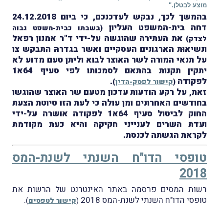
מוצע לבטלן."
בהמשך לכך, נבקש לעדכנכם, כי ביום 24.12.2018
דחה בית-המשפט העליון
(בשבתו כבית-משפט גבוה
את העתירה שהוגשה על-ידי ד"ר אמנון רפאל
לצדק)
ונשיאוּת הארגונים העסקיים ואשר בגדרהּ התבקש צו
על תנאי המורה לשר האוצר לבוא וליתן טעם מדוע לא
יתקין תקנות בהתאם לסמכותו לפי סעיף 64א1
לפקודה
.
(
קישור לפסק-הדין
)
זאת, על רקע הודעות עדכון מטעם שר האוצר שהוגשו
בחודשים האחרונים ומן עולה כי לעת הזו טיוטת הצעת
החוק לביטול סעיף 64א1 לפקודה אושרה על-ידי
ועדת השרים לענייני חקיקה והיא כעת מקודמת
לקראת הגשתה לכנסת.
טופסי הדו"ח השנתי לשנת-המס
2018
רשות המסים פרסמה באתר האינטרנט של הרשות את
טופסי הדו"ח השנתי לשנת-המס 2018
.
(
קישור לטפסים
)