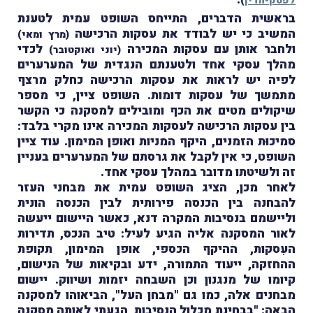
לפסק-הדין
)
בראשית הדברים, התייחס השופט עמית לטענת
המשיב כי יש לבודד את עסקות הרכישה
(מרץ ומאי)
ולחבר אותן עם עסקות המכירה
לכדי
(יוני ואוקטובר)
מהלך עסקי אחד ולטענתם הנגדית של המערערים
לפיה יש לראות את עסקות הרכישה כחלק מרצף
מתמשך של עסקות דומות. השופט ציין, כי מספר
שיקולים מטים את הכף ומובילים למסקנה כי הקשר
בין עסקות הרכישה לעסקות המכירה אינו מקרי בלבד:
סמיכוּת הזמנים, היקף המניות ואופן המימון. עוד ציין
השופט, כי אין לקבל את גרסתם של המערערים בעניין
זה ולשיטתו מדובר במהלך עסקי אחד.
לאחר מכן, הציג השופט עמית את מבחני העזר
להבחנה בין הכנסה פירותית לבין הכנסה הונית
וליישמם בנסיבות המקרה דנא, כאשר היישום ייעשה
לאור המסקנה אליה הגיע לעיל: טיב הנכס, תדירות
העִסקות, ההיקף הכספי, אופן המימון, תקופת
ההחזקה, ייעוד התמורה, ידע ובקיאות של הנישום,
קיומו של מנגנון וכן השבחה יזמות ושיווק. יישום
מבחנים אלה, כמו גם "מבחן העל", הביאוהו למסקנה
הבאה: "בבחינת מכלול הנסיבות, הגעתי לאותה מסקנה