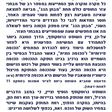
כל מקרה ומקרה תוך הסתייעות במספר רב של מבחני
עזר החוסים כולם תחת "מבחן הגג", מביאה לתוצאה
שאינה משביעת רצון לפחות משני טעמים: האחד,
חוסר הוודאות לגבי כל הצדדים וריבוי התדיינויות;
השני, "מבחן הגג" אינו מספק הכְוונה ביחס לשאלה
מה אנו מחפשים שעה שמסתייעים במבחני העזר.
על-כן, ציין השופט גרוסקופף, הדרך הטובה ביותר
להתמודד עם המשימה הפרשנית היא לחזור
למושכלות היסוד ביחס להגדרת המונחים "הכנסה
פירותית" ו"הכנסה הונית", כאשר ההבדל הבסיסי בין
השתיים הוא ברכיב בגינו הופקה ההכנסה: הכנסה
הנובעת ממימוש עלייה בשווי השוק של רכוש הנישום
היא הכנסה הונית, בעוד שהכנסה המופקת מניצול
כישוריו ומשאביו של הנישום היא הכנסה פירותית
(וראו
הדוגמה שהביא השופט ביחס לציור אוֹמנות בפסקה 11
.
לחוות-דעתו)
השופט גרוסקופף הוסיף וציין, כי במצב הדברים
הרגיל, רווח שהופק ממסחר בניירות-ערך הוא רווח הון,
בהיותו, במקרה הנפוץ, רווח המופק בעקבות שינוי
במחיר השוק של הנכס. זאת, בכפוף לשלושה חריגים: