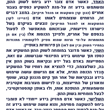
האחד
, כאשר אדם צובר ידע ביחס לשוק ההון,
ומשתמש בידע זה על-מנת להשקיע כספים בעבור
אחרים
. במצב דברים
(כגון: קרן השקעות או מנהל תיקים)
זה, הרווחים שצומחים לאותו אדם
(דהיינו לקרן
נובעים בעיקרם בְּשל
ההשקעות או למנהל התיקים)
כישרונו וידיעותיו, שבזכותם מתאפשר לו לפעול
בכספם של אחרים, ולפיכך הכנסות אלו
(בין אם הן
מתומחרות על-פי הרווח שהוא מפיק ללקוחותיו מתנודות
הן פירותיות באופיין.
במחירי השוק ובין אם לאו)
השני
, כאשר מדובר במומחה לשוק ההון המשקיע את
כספו תוך שימוש בידע הפיננסי שברשותו. עם זאת,
הסתייעות באדם בעל ידע ובקיאות בשוק ההון אין
בה,
כשלעצמה, כדי להוציא את רווחיו של המשקיע
מֶגדר הכנסה הונית, אלא אם הנישום עושה שימוש
בידע ובבקיאות של אחר תוך קיום מנגנון קבוע, שוטף
ומאורגן של התייעצות, בו לנישום מעורבות אקטיבית
ומשמעותית, ההופכת אותו, ולוּ באופן קונסטרוקטיבי,
לבעל מומחיות בשוק ההון.
השלישי
, כאשר אדם מחזיק בידע ייחודי לא פומבי
ביחס להשקעה מסוימת, והוא עושה שימוש בידע זה
על-מנת להפיק רווח ממסחר בנייר-ערך, או כאשר אדם