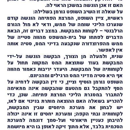
האם זו אכן הוגשה במשכן הראוי לה.
על שאלה זו השיב השופט גורמן בשלילה:
ראשית, ציין השופט, המרצת הפתיחה הוגשה קודם
שנערכו הליכי שומה של ממש, ודאי לא מול הגורם
הרלבנטי – לקוחות המבקשת. במצב דברים זה, הבאת
הדברים לפתחו של בית-המשפט מהווה סטייה של
ממש מהפרוצדורה שנקבעה בדיני המס, סטיה אותה
אין לאפשר.
שנית, ולמעלה מן הצורך, הבקשה הוגשה על-ידי
המבקשת בעוד שתוצאת המס המקוּוה תחול על
לקוחותיה של המבקשת. היעדר יריבות כאמור מהווה
אף היא סטיה מדיני המס הרגילים ומהגיונם.
השופט גורמן הוסיף וציין, כי דין הבקשה לדחיה על
הסף להתקבל גם מהטעם שהבקשה אינה מתאימה
להתברר במסגרת הליכי המרצת פתיחה. שכּן, כדי
להכריע בשאלה האם ההוצאה מותרת בניכוי אם לאו,
יש לבחון את מערכת היחסים שבין המבקשת,
לקוחותיה ובתי הקפה; ומערכת יחסים זו אינה יכולה
להיבחן כעניין תיאורטי ועל-סמך דוגמה למערכת
הסכמית בלבד, אלא מתוך זיקה לאופן בו היא מיושמת