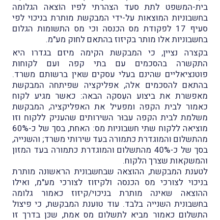
בית-המשפט לתת סעד הצהרתי לפיו הוֹצאה הגלומה
בחשבוניות המוּצאות על-ידי המבקשת מותרת בניכוי לפי
סעיף 17 לפקודת מס הכנסה וכי מס התשומות הגלום
בחשבוניות אלו מותר בקיזוז בהתאם לחוק מע"מ.
בקצרה נציין, כי המבקשת הקימה מיזם בגדרו היא
התקשרה בהסכמים עם בתי קפה ועם לקוחות
פוטנציאליים שהינם בעלי עסקים שאין ברשותם משרד.
בהתאם להסכמים אלה, אפליקציה שפיתחה המבקשת
מאפשרת את ביצוע העִסקה הבאה: כאשר מגיע לקוח
כאמור לבית הקפה ומפעיל את האפליקציה, המבקשת
משלמת לבית הקפה עבוּר השירותים שהעניק ללקוח וזו
מוציאה ללקוח שתי חשבוניות מס: האחת, בסך של כ-60%
מהתשלום והמוגדרת כתמורה בעד שירותי משרד; והשנייה,
בסך של כ-40% מהתשלום והמוגדרת כתמורה בעד המזון
והמשקאות שצרך הלקוח.
לטענת המבקשת, ההוצאה שבחשבונית הראשונה מותרת
בניכוי לצורכי מס הכנסה ולקיזוז לצורכי מע"מ, ואילו
ההוצאה שאינה מותרת בניכוי/קיזוז כאמור גלומה
בחשבונית השנייה בלבד. עוד טוענת המבקשת, כי פיצול
התשלום כאמור מביא לתשלום מס אמת, שכּן בדרך זו