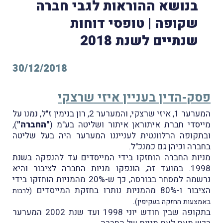
בנושא ההוראות לגבי חברה
שקופה | טופסי דוחות
שנתיים לשנת 2018
30/12/2018
פסק-הדין בעניין איזי שרצקי
המערער 1, איזי שרצקי, והמערער 2, רון בנימין ז"ל, נמנו על
מייסדי חברת איתוראן איתור ושליטה בע"מ (
"החברה"
),
ובתקופה הרלוונטית לענייננו המערער היה בעל שליטה
בחברה וכיהן גם כמנכ"ל.
מניות החברה הוחזקו בידי המייסדים עד להנפקה בשנת
1998. במועד זה, הונפקו מניות החברה לציבור והיא
נרשמה למסחר בבורסה, כך ש-20% מהמניות הוחזקו בידי
הציבור ו-80% מהמניות נותרו בחזקת המייסדים
(לרבות
.
באמצעות החזקה בעקיפין)
בתקופה שבין חודש יוני 1998 ועד שנת 2002 המערער