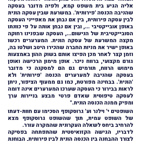
אליה הגיע בית משפט קמא, ולפיה מדובר בעסקה
שהניבה הכנסה 'פירותית'. במשרעת שבין עסקה הונית
לבין עסקה פירותית, בין אם נבחן את מאפייני העסקה
באופן אובייקטיבי ..., ובין אם נבחן אותה על פי כוונתו
הסובייקטיבית של הנישום..., העסקה שבפנינו רחוקה
מקצה המשרעת של עסקה הונית. המערערים רכשו
באופן ישיר את מניות החברה שהכירו היטב ושלטו בה,
וזמן קצר לאחר מכן הפיצו אותם בשוק ההון באמצעות
גורם מקצועי, ברווח ניכר. אופן מימון הרכישה ואופן
מימוש הרווח, תורמים גם הם למסקנה כי מדובר
בעסקה שהניבה למערערים הכנסה 'פירותית' ולא
'הונית'. בבחינה מפורטת, כמו גם ממעוף הציפור, ניתן
לראות בבירור כי העסקה שערכו המערערים אינה דומה
לעסקה טיפוסית שאדם פרטי מבצע בניירות ערך
ומפיק ממנה הכנסה הונית."
השופטים י' וילנר וע' גרוסקופף הסכימו עם חוות-דעתו
של השופט עמית, תוך שהשופט גרוסקופף מצא
להרחיב ביחס לשאלה העקרונית שהמקרה עורר.
לדבריו, הגישה הקזואיסטית שהתפתחה בפסיקה
לצורך ההבחנה בין הכנסה הונית לבין פירותית, הבוחנת