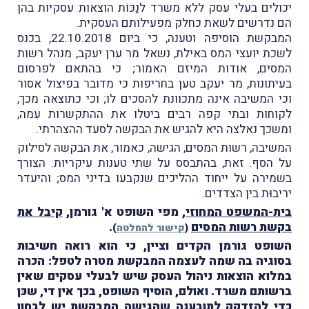
יכולים בעלי עסק ללא משרד לנַכּוֹת הוצאות עסקיות בהן
הם נדרשים לשאת כחלק מפעילותם העסקית.
המבקשת הוסיפה וטענה, כי ביום 22.10.2018, בכנס
לשכת יועצי המס באילת, נשאל מר ערן יעקב, מנהל רשות
המסים, אודות המיזם האמור; כי בהתאם לפרסום
בעיתונות, מר יעקב טען בחריפות כי מדובר בפיצול אסור
וכי המשיבה אינה מתכוונת להסכים לו; וכי כתוצאה מכך,
לקוחות ובתי קפה רבים ביטלו את ההתקשרות עִמה,
ומשכך נאלצה היא להגיש את הבקשה לסעד ההצהרתי.
המשיבה, רשות המסים, הגישה, כאמור, את הבקשה לסילוק
על הסף. זאת, בהתבסס על שתי טענות עיקריות: הצורך
בשמירה על ייחוד ההליכים שנקבעו בדיני המס; והיעדר
יריבוּת בין הצדדים.
בית-המשפט המחוזי
, מפי השופט א' גורמן,
קיבל את
בקשת רשות המסים
.
(
קישור להחלטה
)
השופט גורמן הקדים וציין, כי הוא רואה חשיבות
בסוגיה בה שמה לעצמה המבקשת מטרה לטפל: הכרה
במלוא הוצאות ניהול העסק שיש לבעלי עסקים שאין
ברשותם משרד. ואולם, הוסיף השופט, בכך אין די, שכּן
כדי להזדקק לתובענה שהגישה המבקשת יש לבחון