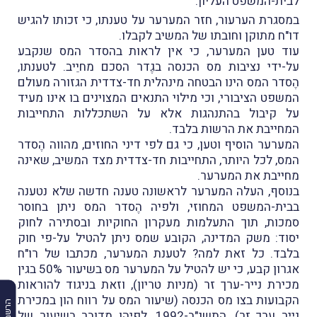
לבית-המשפט העליון.
במסגרת הערעור, חזר המערער על טענתו, כי זכותו להגיש
דו"ח מתוקן וחובתו של המשיב לקבלו.
עוד טען המערער, כי אין לראות בהסדר המס שנקבע
על-ידי נציבות מס הכנסה בגֶדר הסכם מחיֵיב. לטענתו,
הֶסדר המס הינו הבטחה מינהלית חד-צדדית הגזורה מעולם
המשפט הציבורי, וכי מילוי התנאים המצוינים בו אינו מעיד
על קיבול בהתנהגות אלא על השתכללות התחייבות
המחייבת את הרשות בלבד.
המערער הוסיף וטען, כי גם לפי דיני החוזים, מהווה הֶסדר
המס, לכל היותר, התחייבות חד-צדדית מצד המשיב, שאינה
מחייבת את המערער.
בנוסף, העלה המערער לראשונה טענה חדשה שלא נטענה
בבית-המשפט המחוזי, ולפיה הֶסדר המס ניתן בחוסר
סמכות, תוך התעלמות מעקרון החוקיות ובסתירה לחוק
יסוד: משק המדינה, הקובע שמס ניתן להטיל על-פי חוק
בלבד. כל זאת למה? לטענת המערער, מכתבו של רו"ח
אגרון קבע, כי יש להטיל על המערער מס בשיעור 50% בגין
מכירת נייר-ערך זר (מניות טריון), וזאת בניגוד להוראות
הקבועות בצו מס הכנסה (שיעור המס על רווח הון במכירת
נייר ערך זר), התשנ"ב-1992, לפיהן מדובר בשיעור של