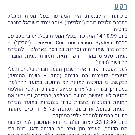
רקע
בתקופה הרלבנטית, היה המערער בעל מניות ומנכ"ל
בחברת טלגייט בע"מ ("טלגייט"), אותה ייסד בישראל כחברה
פרטית.
ביום 14.10.99 התקשרו בעלי המניות בטלגייט בהסכם עם
חברת Terayon Communication System ("טריון") –
חברה זרה שמנויותיה נסחרות בבורסה בארה"ב – למכירת
מניות טלגייט בהן החזיקו, וזאת תמורת מניות החברה
הרוכשת (טריון).
לפני העִסקה, פנו רואי-החשבון מטעם חברת טלגייט ובעלי
מניותיה לנציבות מס הכנסה (היום – רשות המיסים)
בבקשה, כי החלפת המניות לא תיחשב, במועד ההחלפה,
כמכירתן. בגדרהּ של אותה פנייה, הוצע הֶסדר, לפיו החלפת
המניות לא תיחשב, במועד ההחלפה, כמכירה, וכי יראו את
המניות המוקצות בחברת טריון כנמכרות במועד מכירת
המניות בפועל, או בתום תקופה של 6 חודשים ממועד
רישום המניות למסחר - לפי המוקדם.
ביום 23.12.99, לאחר מו"מ בין רואי-החשבון לבין נציבות
מס הכנסה, העביר סגן נציב מס הכנסה דאז, רו"ח גרי