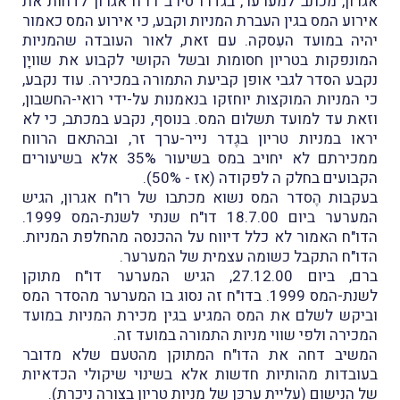
אגרון, מכתב למערער, בגדרו סירב רו"ח אגרון לדחות את
אירוע המס בגין העברת המניות וקבע, כי אירוע המס כאמור
יהיה במועד העִסקה. עם זאת, לאור העובדה שהמניות
המונפקות בטריון חסומות ובשל הקושי לקבוע את שוויָן
נקבע הסדר לגבי אופן קביעת התמורה במכירה. עוד נקבע,
כי המניות המוקצות יוחזקו בנאמנות על-ידי רואי-החשבון,
וזאת עד למועד תשלום המס. בנוסף, נקבע במכתב, כי לא
יראו במניות טריון בגֶדר נייר-ערך זר, ובהתאם הרווח
ממכירתם לא יחויב במס בשיעור 35% אלא בשיעורים
הקבועים בחלק ה לפקודה (אז - 50%).
בעקבות הֶסדר המס נשוא מכתבו של רו"ח אגרון, הגיש
המערער ביום 18.7.00 דו"ח שנתי לשנת-המס 1999.
הדו"ח האמור לא כלל דיווח על ההכנסה מהחלפת המניות.
הדו"ח התקבל כשומה עצמית של המערער.
ברם, ביום 27.12.00, הגיש המערער דו"ח מתוקן
לשנת-המס 1999. בדו"ח זה נסוג בו המערער מהסדר המס
וביקש לשלם את המס המגיע בגין מכירת המניות במועד
המכירה ולפי שווי מניות התמורה במועד זה.
המשיב דחה את הדו"ח המתוקן מהטעם שלא מדובר
בעובדות מהותיות חדשות אלא בשינוי שיקולי הכדאיות
של הנישום (עליית ערכּן של מניות טריון בצורה ניכרת).