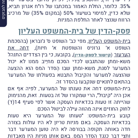
הרשמה למבזקים
35%. כלומר, החלת האמור במכתבו של רו"ח אגרון תביא,
שלא כדין, למיסוי בשיעור 50% (במקום 35%) של מרכיב
הרווח שנוצר לאחר החלפת המניות.
פסק-הדין של בית-המשפט העליון
בית-המשפט העליון
, מפי כב' השופט ס' ג'ובראן (בהסכמת
השופט א' גרוניס והשופטת א' חיות),
דחה את
הערעור
, בקובעו, כי בין הצדדים התנהל
(
קישור לפסק-הדין
)
משא-ומתן שהתגבש לכדי הסכם מחיֵיב ממנו לא יכול
המערער לסגת, משא-ומתן שבו הֶסדר המס הוא ההצעה
שהוצעה למערער והקיבול התבטא בפעולתו של המערער
בהתאם לתנאים שנקבעו בהסדר זה.
בית-המשפט דחה את טענתו של המערער, לפיה אף אם
אכן היה "קיבול", הרי שמקורו של זה בטעות. זאת, מהנימוק
שהייתה זו טעות בכדאיות העִסקה אשר לפי סעיף 14(ד)
לחוק החוזים אינה מהווה עילה לביטול הסכם.
קובע בית-המשפט: "טעותו של המערער היא טעות
בכדאיות העסקה. באם מניות טריון לא היו עולות בצורה
חדה באותה תקופה בבורסה לא היה טוען המערער דבר
וחצי דבר כנגד הסדר המס. באם אותן מניות היו מאבדות