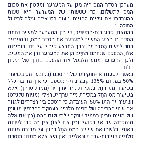
מערכן הסדר המס היה מגן על המערער ומקטין את סכום
המס לתשלום. כך שטעותו של המערער היא טעות
בהערכתו את עליית המניות. טעות כזו אינה עילה לביטול
החוזה..."
בהתאם, קבע בית-המשפט, כי בין המערער למשיב נחתם
הסכם בו הציע המשיב למערער את הֶסדר המס, והמערער
בחר ליישם הֶסדר זה ובכך התבצע קיבול על ידו. בנסיבות
אלו, ההסכם שנחתם מחיֵיב הן את המערער והן את המשיב,
ולכן המערער מנוע מלבטל את ההסכם בדרך של תיקון
דו"ח.
באשר לטענת אי-חוקיותו של ההסכם (בקובעו מס בשיעור
50% במקום 35%), קבע בית-המשפט, כי אין מדובר כלל
בשיעור מס החָל במכירת נייר ערך זר (מניות טריון), אלא
בשיעור מס החָל במכירת נייר ערך ישראלי (מניות טלגייט)
ושיעור זה הינו 50%. העובדה, כי הוסכם בין הצדדים לגזור
את שווי המכירה של מניות טלגייט בעסקת החליפין משוויָן
של מניות טריון במועד שנקבע לתשלום המס (בין אם אלה
תימכרנה עד אז בפועל ובין אם לאו) אין בה כדי לשנות
באופן כלשהו את שיעור המס החָל כחוק על מכירת מניות
טלגייט כניירות-ערך ישראליים ואין היא אלא מנגנון מוסכם