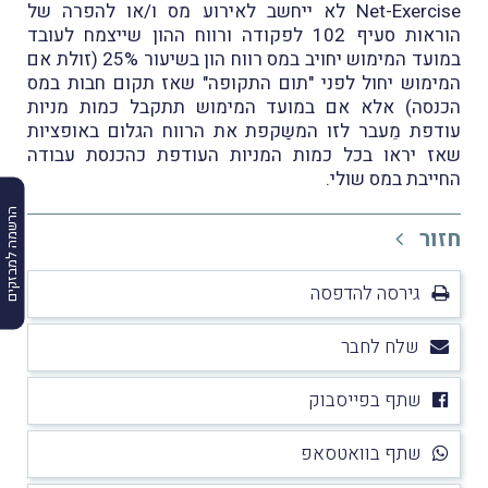
Net-Exercise לא ייחשב לאירוע מס ו/או להפרה של
הוראות סעיף 102 לפקודה ורווח ההון שייצמח לעובד
במועד המימוש יחויב במס רווח הון בשיעור 25% (זולת אם
המימוש יחול לפני "תום התקופה" שאז תקום חבות במס
הכנסה) אלא אם במועד המימוש תתקבל כמות מניות
עודפת מֵעבר לזו המשַקפת את הרווח הגלום באופציות
שאז יראו בכל כמות המניות העודפת כהכנסת עבודה
החייבת במס שולי.
הרשמה למבזקים
חזור
גירסה להדפסה
שלח לחבר
שתף בפייסבוק
שתף בוואטסאפ