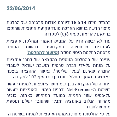
22/06/2014
במבזק מיום 18.6.14 דיווחנו אודות פרסומה של החלטת
מיסוי חדשה בנושא הארכת מועד פקיעת אופציות שהוקצו
בהתאם להוראות סעיף 3(ט) לפקודה.
עוד לא יבשה הדיו על המבזק האמור ומחלקת אופציות
לעובדים שבחטיבה המקצועית ברשות המסים
פרסמה החלטת מיסוי נוספת (
קישור להחלטה
).
עניינה של ההחלטה הנוספת בהקצאה של כתבי אופציות
על מניות על-ידי חברה פרטית תושבת ישראל לעובדי
החברה שאינם "בעלי שליטה", כאשר ההקצאה בוצעה
באמצעות נאמן במסלול רווח הון שבסעיף 102 לפקודה.
ייחודה של ההקצאה בכך שמימוש האופציות למניות ייעשה
בשיטת ה-Net-Exercise, דהיינו מימוש האופציות ייעשה
על-בסיס שווי המניות במועד המימוש כאמור, כנגזר
מהרווח הגלום באופציה ומבלי שהעובד ישלם תוספת
מימוש לחברה.
על-פי החלטת המיסוי, מימוש האופציות למניות בשיטת ה-