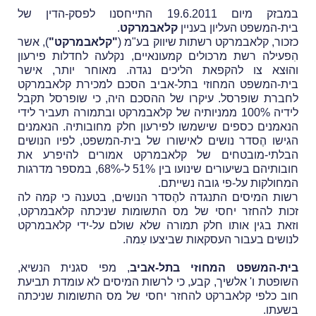
במבזק מיום 19.6.2011 התייחסנו לפסק-הדין של
בית-המשפט העליון בעניין
קלאבמרקט
.
כזכור, קלאבמרקט רשתות שיווק בע"מ (
"קלאבמרקט"
), אשר
הִפעילה רשת מרכולים קמעונאיים, נקלעה לחדלות פירעון
והוּצא צו להקפאת הליכים נגדה. מאוחר יותר, אישר
בית-המשפט המחוזי בתל-אביב הסכם למכירת קלאבמרקט
לחברת שופרסל. עיקרו של ההסכם היה, כי שופרסל תקבל
לידיה 100% ממניותיה של קלאבמרקט ובתמורה תעביר לידי
הנאמנים כספים שישמשו לפירעון חלק מחובותיה. הנאמנים
הגישו הֶסדר נושים לאישורו של בית-המשפט, לפיו הנושים
הבלתי-מובטחים של קלאבמרקט אמורים להיפרע את
חובותיהם בשיעורים שינועו בין 51% ל-68%, במספר מדרגות
המחולקות על-פי גובה נשייתם.
רשות המיסים התנגדה להֶסדר הנושים, בטענה כי קמה לה
זכות להחזר יחסי של מס התשומות שניכתה קלאבמרקט,
וזאת בגין אותו חלק תמורה שלא שולם על-ידי קלאבמרקט
לנושים בעבור העסקאות שביצעו עִמה.
בית-המשפט המחוזי בתל-אביב
, מפי סגנית הנשיא,
השופטת ו' אלשיך, קבע, כי לרשות המיסים לא עומדת תביעת
חוב כלפי קלאברקט להחזר יחסי של מס התשומות שניכתה
בשעתו.