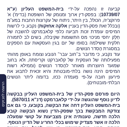
קביעה זו נהפכה על-ידי
בית-המשפט העליון
(
ע"א
10739/07
): בפסק-דין ארוך ומנומק של השופטת (בדימ') א'
פרוקצ'יה, הכולל, בין היתר, ניתוח של עקרונות החבות במע"מ
(ובכלל זאת פסק-הדין בעניין
אלקה אחזקות
) נקבע, כי לרשות
המיסים עומדת זכות תביעה כלפי קלאבמרקט להשבה של
חֵלֶק יחסי מניכוי מס התשומות שקיבלה, בשים לב לתמורה
חלקית ששילמה בסופו של יום בגין העסקאות עם הספקים
במסגרת הֶסדר הנושים.
עוד נקבע, כי מדובר ב"חוב עבר" הנובע וצומח באופן מהותי
מפעילותה של העסקית של קלאברקט וקריסתה, ולא בחוב
שמועד היווצרותו מאוחר להֶסדר הנושים (וממילא רשות
המיסים הינה נושה בלתי-מובטחת והיא זכאית לתבוע את
פירעון חובה על-פי מַעמדה ככזו, בדומה ליתר הנושים
הבלתי-מובטחים).
הרשמה למבזקים
היום פורסם פסק-הדין של בית-המשפט העליון בבקשה
לדיון נוסף שהוגשה על-ידי קלאברמקט (
דנ"א 5870/11
).
בית-המשפט העליון דחה את הבקשה, בקובעו, כי גם אם
צודקת המבקשת בכך שפסק-הדין נשוא הבקשה קובע
הלכה חדשה, טענותיה אינן מצביעות על קושי שמעלה
הלכה זו אשר מצדיק שימוש בכלי החריג של הדיון הנוסף.