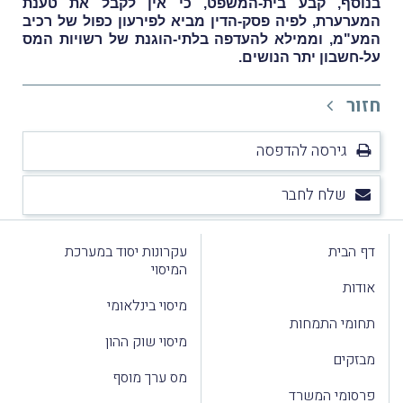
בנוסף, קבע בית-המשפט, כי אין לקבל את טענת
המערערת, לפיה פסק-הדין מביא לפירעון כפול של רכיב
המע"מ, וממילא להעדפה בלתי-הוגנת של רשויות המס
על-חשבון יתר הנושים.
חזור
גירסה להדפסה
שלח לחבר
דף הבית
עקרונות יסוד במערכת
המיסוי
אודות
מיסוי בינלאומי
תחומי התמחות
מיסוי שוק ההון
מבזקים
מס ערך מוסף
פרסומי המשרד