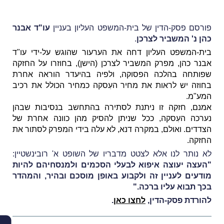
פורסם פסק-הדין של בית-המשפט העליון בעניין
עו"ד אבנר
כהן נ' המשביר לצרכן
.
בית-המשפט העליון דחה את הערעור שהוגש על-ידי עו"ד
אבנר כהן, מפרק המשביר לצרכן (הישן), בחוזרו על החזקה
שפותחה בהלכה הפסוקה, ולפיה בהיעדר הוראה אחרת
בחוזה יש לראות את מחיר העִסקה כמחיר הכולל את רכיב
המע"מ.
אמנם, חזקה זו ניתנת לסתירה בהתחשב בנסיבות שבהן
נערכה העִסקה, ככל שניתן להסיק מהן כוונה אחרת של
הצדדים. ואולם, במקרה דנא, לא עלה בידי המפרק לסתור את
החזקה.
לא נותר לנו אלא לצטט מדבריו של השופט א' רובינשטיין:
"העצה יעוצה איפוא לבעלי הסכמים ולמנסחיהם להיות
מודעים לעניין זה ולקבוע באופן מוסכם ובהיר, והמהדר
בכך תבוא עליו ברכה."
להורדת פסק-הדין,
לחצו כאן
.