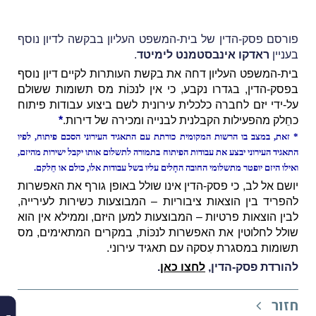
פורסם פסק-הדין של בית-המשפט העליון בבקשה לדיון נוסף
בעניין
ראדקו אינבסטמנט לימיטד
.
בית-המשפט העליון דחה את בקשת העותרות לקיים דיון נוסף
בפסק-הדין, בגדרו נקבע, כי אין לנכּוֹת מס תשומות ששולם
על-ידי יזם לחברה כלכלית עירונית לשם ביצוע עבודות פיתוח
כחֵלק מהפעילות הקבלנית לבנייה ומכירה של דירות.
*
* זאת, במצב בו הרשות המקומית כורתת עם התאגיד העירוני הסכם פיתוח, לפיו
התאגיד העירוני יבצע את עבודות הפיתוח בתמורה לתשלום אותו יקבל ישירות מהיזם,
ואילו היזם יופטר מתשלומי החובה החָלים עליו בשל עבודות אלו, כולם או חֵלקם.
יושם אל לב, כי פסק-הדין אינו שולל באופן גורף את האפשרות
להפריד בין הוצאות ציבוריות – המבוצעות כשירות לעירייה,
לבין הוצאות פרטיות – המבוצעות למען היזם, וממילא אין הוא
שולל לחלוטין את האפשרות לנכּוֹת, במקרים המתאימים, מס
תשומות במסגרת עִסקה עם תאגיד עירוני.
להורדת פסק-הדין,
לחצו כאן
.
חזור