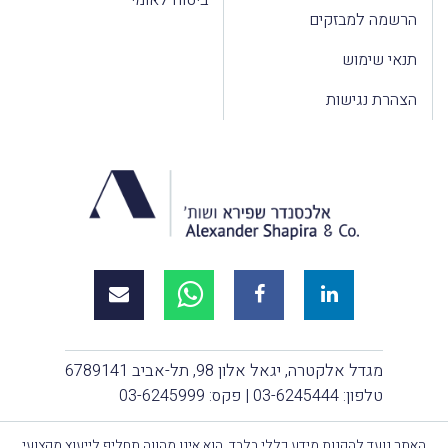
הרשמה למבזקים
תנאי שימוש
הצהרת נגישות
מגדל אלקטרה, יגאל אלון 98, תל-אביב 6789141
טלפון:
03-6245444
| פקס: 03-6245999
האתר נועד להקנות מידע כללי בלבד, הוא אינו מהווה תחליף לייעוץ מקצועי