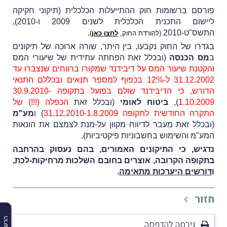
פורסם ברשומות חוק ההתייעלות הכלכלית (תיקוני חקיקה
ליישום התכנית הכלכלית לשנים 2009 ו-2010),
התשס"ט-2010
.
(
להורדת החוק,
לחצו כאן
)
בגדרו של החוק נקבעו, בין היתר, שורה ארוכה של תיקונים
ב
מס הכנסה
(ובכלל זאת הפחתה עתידית של שיעורי המס
ו
הקטנת שיעור המס על דיבידנד שמקורו ברווחים שנצברו עד
31.12.2002 ל-12% בכפוף למספר תנאים ובכללם התנאי
הדורש, כי הדיבידנד שולם בפועל בתקופה 30.9.2010-
1.10.2009
),
ביטוח לאומי
(ובכלל זאת
הכפלה (!!!) של
התקרה החודשית לתקופה 31.12.2010-1.8.2009
) ו
מע"מ
(ובכלל זאת מַעבר לדיווח מקוּון על-מנת לצמצם את הונאות
המע"מ והשימוש בחשבוניות פיקטיביות).
נדגיש, כי התיקונים האמורים, בהם נעסוק בהרחבה
בתקופה הקרובה, אוצרים בחוּבּם השלכות מרחיקות-לכת,
ו
דורשים היערכות מתאימה
.
חזור
גירסה להדפסה