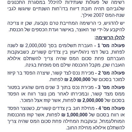
רשימה של פעולות שעתידות להיכלל במסגרת התכנונים
שלגביהם תהיה חובת דיווח בדו"חות השנתיים שיוגשו לגבי
שנת-המס 2007 ואילך.
יש להדגיש, כי הרשימה המחייבת טרם נקבעה, שכן זו צריכה
להיקבע על-ידי שר האוצר, באישור ועדת הכספים של הכנסת.
להלן הרשימה
:
פעולה מס' 1 -
העברת תשלומים בסך 2,000,000 ₪ לשנה
לפחות, בשל דמי ניהול/ייעוץ בין צדדים קשורים, כשבעקבות
העברתם פחת סכום המס שהיה צריך להשתלם אילולא
הועברו שכן, מקבל ההכנסה שילם מס מופחת בגינה.
פעולה מס' 2 -
מכירת נכס לצד קשור, שיצרה הפסד בר קיזוז
למוכר בסכום של
2,000,000 ₪
לפחות.
פעולה מס' 3 -
מכירת נכס בתוך 3 שנים מיום שהגיע בפטור
ממס מצד קשור, ובמכירתו לאחר מכן נוצר רווח או הפסד
בסכום של
2,000,000 ₪
לפחות, אשר קוזז אצל המוכר.
פעולה מס' 4 -
מחילת חוב בין צדדים קשורים, כשנוצר הפסד
או רווח בסכום של
1,000,000 ₪
לפחות, אשר קוזז מהכנסות
המוחל/נמחל, ובעקבות המחילה פחת סכום המס שהיה צריך
להשתלם אילולא מחילת החוב.