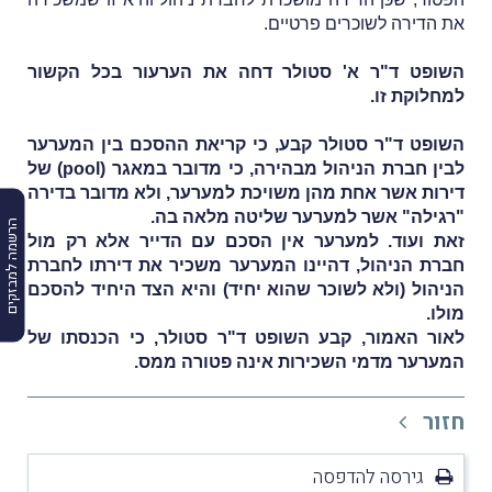
את הדירה לשוכרים פרטיים.
השופט ד"ר א' סטולר דחה את הערעור בכל הקשור
למחלוקת זו.
השופט ד"ר סטולר קבע, כי קריאת ההסכם בין המערער
לבין חברת הניהול מבהירה, כי מדובר במאגר (pool) של
דירות אשר אחת מהן משויכת למערער, ולא מדובר בדירה
"רגילה" אשר למערער שליטה מלאה בה.
הרשמה למבזקים
זאת ועוד. למערער אין הסכם עם הדייר אלא רק מול
חברת הניהול, דהיינו המערער משכיר את דירתו לחברת
הניהול (ולא לשוכר שהוא יחיד) והיא הצד היחיד להסכם
מולו.
לאור האמור, קבע השופט ד"ר סטולר, כי הכנסתו של
המערער מדמי השכירות אינה פטורה ממס.
חזור
גירסה להדפסה