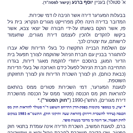
א' סטולר) בעניין
יוסף ברנע
.
(
קישור לפסה"ד
)
בבעלות המערער דירה אשר הניבה לו דמי שכירות.
המדובר בדירה הינה חֵלק מפרוייקט מגורים הנקרא: בית גיל
פז, אשר הוקם בשעתו על-ידי חבורה של יוצאי צבא, אשר
ביקשו להקדים ולהכין לעצמם דירת מגורים, שתעמוד
לרשותם, עת יצטרכו לכך.
עם השלמת הבנייה התקשרו כל בעלי הדירות שלא עברו
להתגורר בבניין עם חברת הניהול שהוקמה לצורך תפעול בית
הדיור המוגן, בהסכם ייחודי להקמת מאגר דירות, בגדרו
התחייבה חברת הניהול לפעול כידם הארוכה של בעלי הדירות
(כבאת כוחם), הן לצורך השכרת הדירות והן לצורך תחזוקתן
השוטפת.
לטענת המערער, דמי השכירות פטוּרים ממס בהתאם
להוראות חוק מס הכנסה (פטור ממס על הכנסה מהשכרת
דירת מגורים), התש"ן-1990 (
"חוק הפטוֹר"
).*
* יצוין, כי במספר מקומות בפסק-הדין התייחס השופט ד"ר סטולר להוראות חוק מס
הכנסה (עידוד להשכרת דירות) (הוראת שעה ותיקוני חוק), התשמ"א-1981 במקום
לחוק הפטוֹר, אך דומה כי מדובר בטעות סופר.
ברם, לטענת המשיב, השכרת הדירה אינה עומדת בתנאי חוק
הפטוֹר, שכּן הדירה מושכרת לחברת ניהול והיא זו שמשכירה