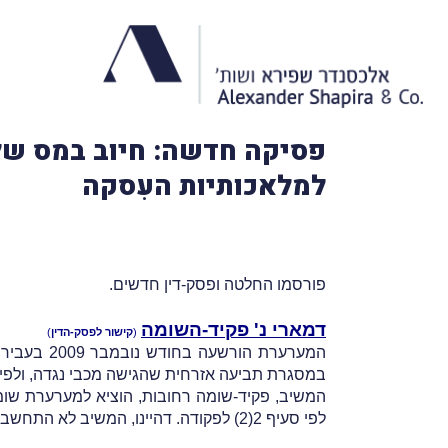
פסיקה חדשה: חיוב במס של
למלאכותיות העִסקה
פורסמו החלטה ופסק-דין חדשים.
דמארי נ' פקיד-השומה
(
קישור לפסק-הדין
)
במסגרת תביעה אזרחית שהגישה מכבי נגדה, ולפיו
לפי סעיף 2(2) לפקודה. דהיינו, המשיב לא התחשב בכך שהמערערת החזירה את מלוא הכספים שגנבה. מכאן הערעור.