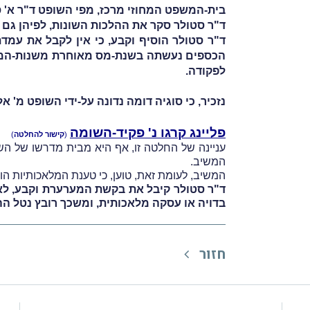
בית-המשפט המחוזי מרכז, מפי השופט ד"ר א' ס
ד"ר סטולר סקר את ההלכות השונות, לפיהן גם 
ד"ר סטולר הוסיף וקבע, כי אין לקבל את עמ
לפקודה.
נזכיר, כי סוגיה דומה נדונה על-ידי
השופט מ' אלט
פליינג קרגו נ' פקיד-השומה
(
קישור להחלטה
)
עניינה של החלטה זו, אף היא מבית מדרשו של ה
המשיב.
המשיב, לעומת זאת, טוען, כי טענת המלאכותיות הוע
ד"ר סטולר קיבל את בקשת המערערת וקבע, לאח
בדויה או עסקה מלאכותית, ומשכך רובץ נטל הה
חזור