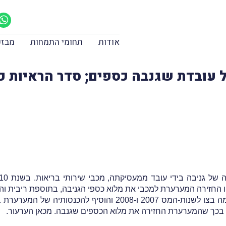
אודות
תחומי התמחות
מבזק
 עובדת שגנבה כספים; סדר הראיות 
 החזירה המערערת למכבי את מלוא כספי הגניבה, בתוספת ריבית ו
המשיב, פקיד-שומה רחובות, הוציא למערערת שומה בצו לשנות-המס 7