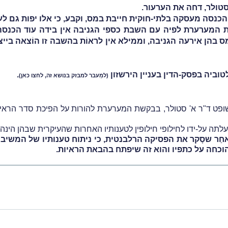
טולר, דחה את הערעור.
הכנסה מעסקה בלתי-חוקית חייבת במס, וקבע, כי אלו יפות גם ל
דת המערערת לפיה עם השבת כספי הגניבה אין בידה עוד הכנ
וביה בפסק-הדין בעניין הירשזון
.
(למַעבר למבזק בנושא זה,
לחצו כאן
)
שופט ד"ר א' סטולר, בבקשת המערערת להורות על הפיכת סדר הראיו
לתה על-ידו לחילופי חילופין לטענותיו האחרות שהעיקרית שבהן הינה 
ַר שסָקר את הפסיקה הרלבנטית, כי ניתוח טענותיו של המשיב 
וכחה על כתפיו והוא זה שיפתח בהבאת הראיות.