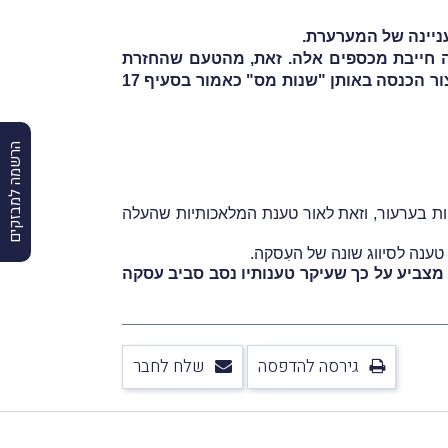
עניינה של המערערת.
סה חייבת מכספים אלה. זאת, מהטעם שהחזרת
הכספים נעשתה בשנת-מס מאוחרת משנות-המס בהן אירעה הגניבה, וממילא אין לראוֹת בהשבה זו הוֹצאה בייצור הכנסה באותן "שנות מס" כאמור בסעיף 17
הרשמה למבזקים
ת בערעור, וזאת לאור טענת המלאכותיות שהעלה
טענה לסיווג שונה של העִסקה.
מצביע על כך שעיקר טענותיו נסב סביב עסקה
גירסה להדפסה
שלח לחבר