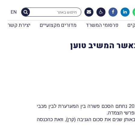
EN
ים
פרסומי המשרד
מדורים מקצועיים
יצירת קשר
כאשר המשיב טוען
המערערת הורשעה בחודש נובמבר 2009 בעבירה של גניבה בידי עובד ממעסיקתה, מכבי שירותי בריאות. בשנת 2010 נחתם הסכם פשרה בין המערערת לבין מכבי
הפרשי הצמדה.
200 ו-2008 והוסיף להכנסותיה של המערערת באותן שנים את סכום הגניבה (קרן), וזאת כהכנסה