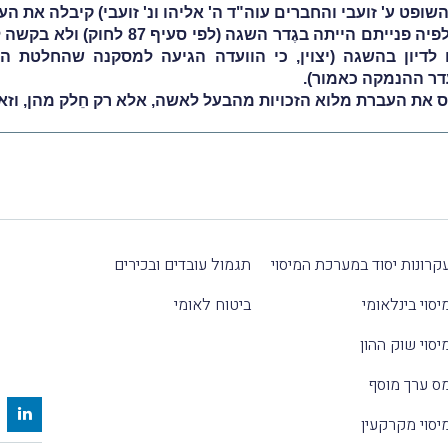
פט ע' זועבי והחברים עוה"ד ה' אליהו ונ' זועבי) קיבלה את הער
דיון בהשגה (יצוין, כי הוועדה הגיעה למסקנה שהחלטת המשי
דר ההנמקה כאמור).
ממס את העברת מלוא הזכויות מהבעל לאשה, אלא רק חֵלק מהן, וזא
קרונות יסוד במערכת המיסוי
תגמול עובדים ובכירים
יסוי בינלאומי
ביטוח לאומי
יסוי שוק ההון
ס ערך מוסף
יסוי מקרקעין