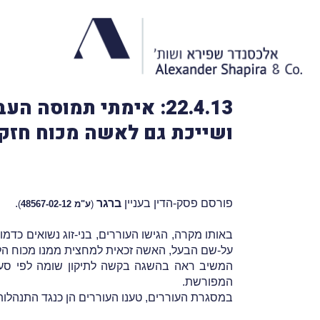
22.4.13: אימתי תמו
ושייכת גם לאשה מכוח חזק
פורסם פסק-הדין בעניין
ברגר
.
(
ע"מ 48567-02-12
)
באותו מקרה, הגישו העוררים, בני-זוג נשואים כד
על-שם הבעל, האשה זכאית למחצית ממנו מכוח הלכת
המשיב ראה בהשגה בקשה לתיקון שומה לפי סעיף 85 לחוק מיסוי מקרקע
המפורשת.
במסגרת העוררים, טענו העוררים הן כנגד התנהלות