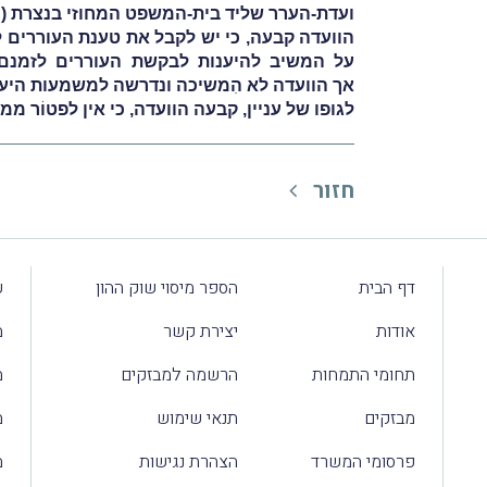
ועדת-הערר שליד בית-המשפט המחוזי בנצרת (השו
על המשיב להיענות לבקשת העוררים לזמנם ל
אך הוועדה לא הִמשיכה ונדרשה למשמעות היע
לגופו של עניין, קבעה הוועדה, כי אין לפטוֹר 
חזור
דף הבית
הספר מיסוי שוק ההון
ע
אודות
יצירת קשר
מ
תחומי התמחות
הרשמה למבזקים
מ
מבזקים
תנאי שימוש
מ
פרסומי המשרד
הצהרת נגישות
מ