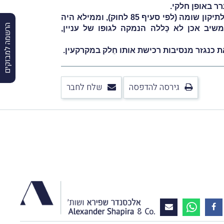
ר באופן חלקי.
הוועדה קבעה, כי יש לקבל את טענת העוררים לפיה פנייתם הייתה בגֶדר השגה (לפי סעיף 87 לחוק) ולא בקשה לתיקון שומה (לפי סעיף 85 לחוק), וממילא היה
הרשמה למבזקים
ב אכן לא כָּללה הנמקה לגופו של עניין,
ת כנגזר מנסיבות רכישת אותו חֵלק במקרקעין.
גירסה להדפסה
שלח לחבר