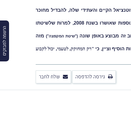
נציאל הקיים והעתידי שלהּ, להבדיל מחוכר
מרגליות הוסיף וקבע, כי העורר לא הסביר מדוע לא הגיש דיווח ולא שילם מס רכישה בגין זכויות הבנייה הנוספות שאושרו בשנת 2008, למרוֹת שלשיטתו
הרשמה למבזקים
וב זה מבוצע באופן שונה
מזה
("שיטת המקפצה")
ת הוסיף וציין, כי
"רק המחוקק, לטעמי, יכול לקבוע
גירסה להדפסה
שלח לחבר