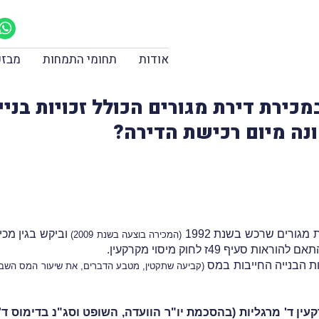
אודות
תחומי התמחות
מבזק
אם במכירת דירת מגורים הכולל זכויות ב
ונה מיום רכישת הדירה?
מגורים שרכש בשנת 1992
וביקש בגין מכי
(המכירה בוצעה בשנת 2009)
ף 49ז לחוק מיסוי מקרקעין.
ות הבנייה החייבות במס
(קביעה שתקטין, מטבע הדברים, את שיעור המס השבח,
ין ד' מרגליות (בהסכמת יו"ר הוועדה, השופט וסג"נ בדימוס ד' 