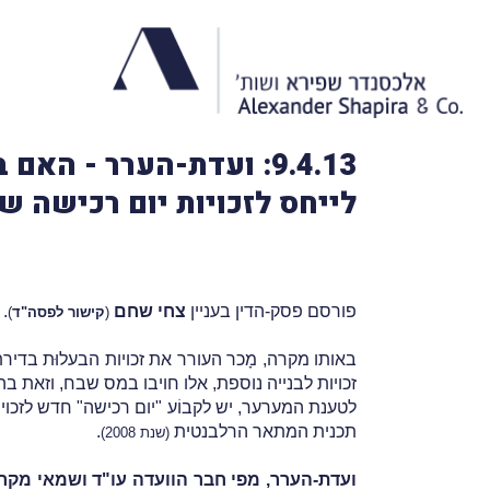
9.4.13: ועדת-הערר - ה
לייחס לזכויות יום רכישה ש
פורסם פסק-הדין בעניין
צחי שחם
.
(
קישור לפסה"ד
)
באותו מקרה, מָכר העורר את זכויות הבעלוּת בדירת 
זכויות לבנייה נוספת, אלו חויבו במס שבח, וזאת בהתאם להוראות סעי
לטענת המערער, יש לקבוֹע "יום רכישה" חדש לזכוי
תכנית המתאר הרלבנטית
.
(שנת 2008)
ועדת-הערר, מפי חבר הוועדה עו"ד ושמאי מקרקע