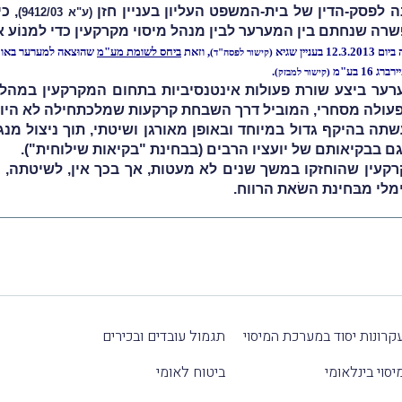
 לפסק-הדין של בית-המשפט העליון בעניין חזן
, כ
(
ע"א 9412/03
)
רה שנחתם בין המערער לבין מנהל מיסוי מקרקעין כדי למנוֹע 
ין שגיא
, וזאת
ביחס לשומת מע"מ
שהוּצאה למערער באות
(
קישור לפסה"ד
)
.
(
קישור למבזק
)
ערער ביצע שורת פעולות אינטנסיביות בתחום המקרקעין במהל
פעולה מסחרי, המוביל דרך השבחת קרקעות שמלכתחילה לא היו מ
תה בהיקף גדול במיוחד ובאופן מאורגן ושיטתי, תוך ניצול מנג
 גם בבקיאותם של יועציו הרבים (בבחינת "בקיאות שילוחית").
ין שהוחזקו במשך שנים לא מעטות, אך בכך אין, לשיטתה, כדי
לי מבּחינת השׂאת הרווח.
קרונות יסוד במערכת המיסוי
תגמול עובדים ובכירים
יסוי בינלאומי
ביטוח לאומי