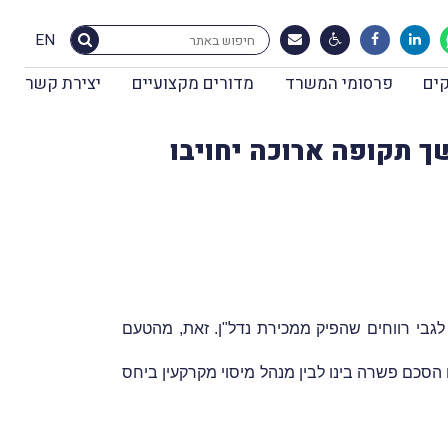
EN
ים
פרסומי המשרד
מדורים מקצועיים
יצירת קשר
משך תקופה ארוכה יחויבו
תו מקרה, הוּצאה למערער שומה בצו מכוח סעיף 147 לפקודת מס הכנסה על-ידי המשיב, פקיד-שומה ירושלים 3, לגבי רווחים שהפיק ממכירת נדל"ן. זאת, מהטעם
ם הסכם פשרה בינו לבין מנהל מיסוי מקרקעין ביחס