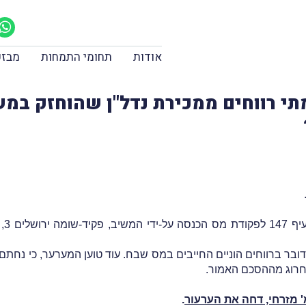
אודות
תחומי התמחות
מבזק
- אימתי רווחים ממכירת נדל"ן שהוחזק ב
באו
י מדובר ברווחים הוניים החייבים במס שבח. עוד טוען המערער, כי נחת
לחרוג מההסכם האמור.
 מזרחי, דחה את הערעור
.