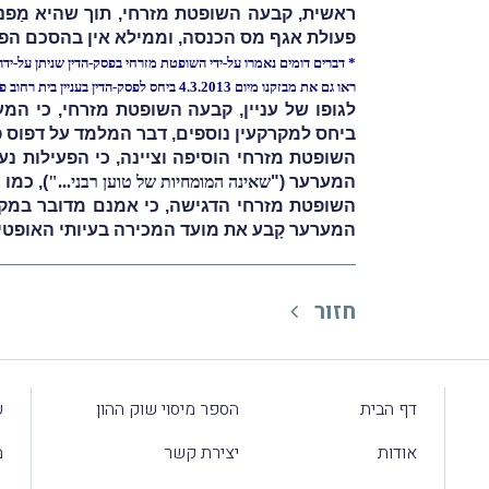
ראשית, קבעה השופטת מזרחי, תוך שהיא מַפנה
פעולת אגף מס הכנסה, וממילא אין בהסכם הפש
* דברים דומים נאמרו על-ידי השופטת מזרחי בפסק-הדין שניתן על-ידה ביום 12.3.2013 בעני
ראו גם את מבזקנו מיום 4.3.2013 ביחס לפסק-הדין בעניין בית רחוב פיירברג 16 בע"מ
לגופו של עניין, קבעה השופטת מזרחי, כי המ
ביחס למקרקעין נוספים, דבר המלמד על דפוס 
השופטת מזרחי הוסיפה וציינה, כי הפעילות נעש
המערער ("
שאינה המומחיות של טוען רבני..."
), כמו
השופטת מזרחי הדגישה, כי אמנם מדובר במקרקע
המערער קָבע את מועד המכירה בעיותי האופטימ
חזור
דף הבית
הספר מיסוי שוק ההון
ע
אודות
יצירת קשר
מ