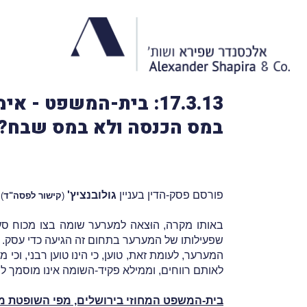
17.3.13: בית-המשפט 
במס הכנסה ולא במס שבח?
פורסם פסק-הדין בעניין
גולובנציץ'
.
(
קישור לפסה"ד
)
שפעילותו של המערער בתחום זה הגיעה כדי עסק.
המערער, לעומת זאת, טוען, כי הינו טוען רבני, וכ
לאותם רווחים, וממילא פקיד-השומה אינו מוסמך 
בית-המשפט המחוזי בירושלים, מפי השופטת מ'