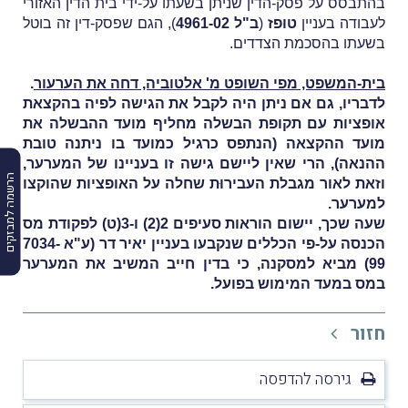
בהתבסס על פסק-הדין שניתן בשעתו על-ידי בית הדין האזורי
לעבודה בעניין
טופז
(
ב"ל 4961-02
), הגם שפסק-דין זה בוטל
בשעתו בהסכמת הצדדים.
בית-המשפט, מפי השופט מ' אלטוביה, דחה את הערעור
.
לדבריו, גם אם ניתן היה לקבל את הגישה לפיה בהקצאת
אופציות עם תקופת הבשלה מחליף מועד ההבשלה את
מועד ההקצאה (הנתפס כרגיל כמועד בו ניתנה טובת
ההנאה), הרי שאין ליישם גישה זו בעניינו של המערער,
הרשמה למבזקים
וזאת לאור מגבלת העבירוּת שחלה על האופציות שהוקצו
למערער.
שעה שכך, יישום הוראות סעיפים 2(2) ו-3(ט) לפקודת מס
הכנסה על-פי הכללים שנקבעו בעניין יאיר דר (
ע"א 7034-
99
) מביא למסקנה, כי בדין חייב המשיב את המערער
במס במעד המימוש בפועל.
חזור
גירסה להדפסה