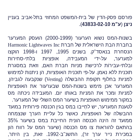
פורסם פסק-הדין של בית-המשפט המחוזי בתל-אביב בעניין
ניצן
(
ע"מ 43833-02-10
).
בשנות-המס נשוא הערעור (2000-1999) הועסק המערער
בחברת הבת הישראלית של חברת
Harmonic Lightwaves Inc
הנסחרת בנאסד"ק.
בשנים 1995, 1997 ו-1998 הוקצו
למערער, על-ידי המעבידה, אופציות בלתי-סחירות
ובלתי-עבירוֹת לרכישת מניות חברת האם, וזאת במסגרת
תוכנית ללא נאמן. על-פי תוכנית האופציות, הן ניתנות למימוש
למניות בחלוֹף תקופת ההבשלה (
Vesting
) שנקבעה לגביהן.
המערער אכן מימש בשנות-המס שבערעור את האופציות
למניות ומכר את המניות באותו יום.
המעבידה ניכתה מס
במקור ממימוש האופציות בשיעור המס השולי של המערער.
לטענת המערער, יש לחַייבו במס בגין הכנסה פירותית במועד
ההבשלה של האופציות, כאשר כל עליית הערך שנצמחה
ממועד זה הינה הכנסה הונית החייבת במס בשיעור 35%
בהתאם להוראות צו מס הכנסה (שיעור המס על רווח הון
במכירת נייר ערך זר), התשנ"ב-1992. זאת, בין היתר,