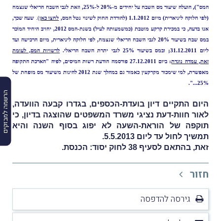
המס"), הועלה שיעור מס השבח על יחידים מ-20% ל-25%, וזאת לגבי השבח הריאלי שנצמח
(לפי חלוקה ליניארית) מיום 1.1.2012 (
להורדת החוק לשינוי נטל המס,
לחצו כאן
).
שעה שכך,
אנו בדעה, כי במכירת קרקע מוטבת (כמשמעותה לעיל) בשנת-המס 2012, יחויב היחיד המוֹכר
במס שבח בשיעור 20% לגבי השבח הריאלי שנצמח, לפי חלוקה ליניארית, מיום הרכישה ועד
ליום 31.12.2011; ובמס בשיעור 25% לגבי יתרת השבח הריאלי.
לרשויות המס, לעומת
זאת, עמדה נוגדת
: ביום 27.12.2011 פורסמה הודעת רשות המיסים, לפיה "הארכת התקופה
מאפשרת, למי שימכור מקרקעין כאמור גם במהלך שנת 2012 להינות משיעור מס מופחת של
25%...".
הרשמה למבזקים
היום התקיים דיון בועדת-הכספים, בגדרו קבעה הוועדה,
לאור חוות-דעת נציגי משרד המשפטים שהוצגה בדיון, כי
תוקפה של הוראת-השעה לא יפוג בסוף השנה והיא
תמשיך לחול עד ליום 5.5.2013.
זאת, בהתאם לסעיף 38 לחוק יסוד: הכנסת.
חזור
גירסה להדפסה