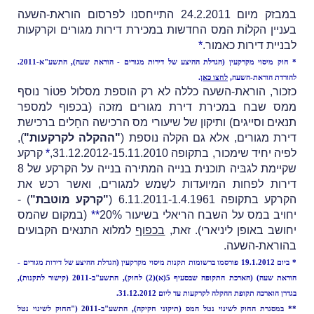
במבזק מיום 24.2.2011 התייחסנו לפרסום הוראת-השעה
בעניין הקלוֹת המס החדשות במכירת דירות מגורים וקרקעות
לבניית דירות כאמור.
*
* חוק מיסוי מקרקעין (הגדלת ההיצע של דירות מגורים - הוראת שעה), התשע"א-2011.
להורדת הוראת-השעה,
לחצו כאן
.
כזכור, הוראת-השעה כללה לא רק הוספת מסלול פטוֹר נוסף
ממס שבח במכירת דירת מגורים מזכה (בכפוף למספר
תנאים וסייגים) ותיקון של שיעורי מס הרכישה החָלים ברכישת
דירת מגורים, אלא גם הקלה נוספת (
"ההקלה לקרקעות"
),
לפיה
יחיד שימכור, בתקופה 31.12.2012-15.11.2010,
*
קרקע
שקיימת לגבּיה תוכנית בנייה המתירה בנייה על הקרקע של 8
דירות לפחות המיועדות לשַמש למגורים, ואשר רכש את
הקרקע בתקופה 6.11.2011-1.4.1961 (
"קרקע מוטבת"
) -
יחויב במס על השבח הריאלי בשיעור 20%
*
*
(במקום שהמס
יחושב באופן ליניארי).
זאת,
בכפוף
למלוא התנאים הקבועים
בהוראת-השעה.
* ביום 19.1.2012 פורסמו ברשומות תקנות מיסוי מקרקעין (הגדלת ההיצע של דירות מגורים -
הוראת שעה) (הארכת התקופה שבסעיף 5(א)(2) לחוק), התשע"ב-2011 (
קישור לתקנות
),
בגדרן הוארכה תקופת ההקלה לקרקעות עד ליום 31.12.2012.
** במסגרת החוק לשינוי נטל המס (תיקוני חקיקה), התשע"ב-2011 ("החוק לשינוי נטל