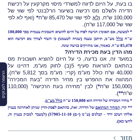
בו בעת, על היזם לדַווח למשרדי מיסוי מקרקעין על רכישת
הדירה ולשלם מס רכישה בשיעור הרלבנטי לפי שווי של
100,000 ש"ח,
ולא
לפי שווי של 85,470 ש"ח
*
(ואף לא לפי
שווי של 117,000 ש"ח).
* למעשה, אם תאומץ הגישה לפיה על היזם להוציא חשבונית עצמית בסך 100,000
ש"ח
כולל
מע"מ, תיתכן טענה (שגויה לטעמנו) כי השוֹוי לצורך מס רכישה הוא
85,470 ש"ח. כאמור, אנו מחזיקים בגישה שונה.
מהו הדין בעת מכירת הדירה?
במועד זה, אנו בדעה, כי על היזם להוציא חשבונית מס
בהתאם להוראות סעיף 5(ב) לחוק מע"מ, דהיינו על
40,000 ש"ח כולל מע"מ
(קרי: מע"מ בסך 5,812 ש"ח),
הרשמה למבזקים
המהווה את ההפרש בין מחיר הדירה "בעת המכירה"
(150,000 ש"ח
*
) לבין "מחירה בעת הרכישה" (110,000
ש"ח
*
*
)
.
* מחיר המכירה של הדירה הוא 150,000 ש"ח
כולל מע"מ
.
** קרי,
המחיר המתואם
של הדירה. זאת, בהתאם לפסק-הדין שניתן לאחרונה בעניין
אליהו ויעקב ידיד - קבלנים (
ע"מ (י-ם) 57905-11-10
) (למַעבר למבזק בעניין זה,
לחצו כאן
).
חזור