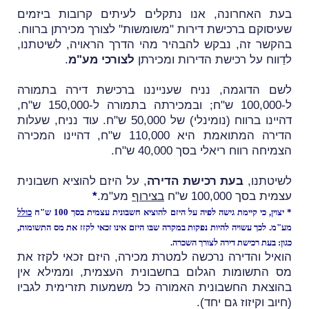
בעת האחרונה, אנו נתקלים לעיתים קרובות ביזמים
שעיסוקם ברכישת דירות "משומשות" לצורך מכירתן ברווח.
בהקשר זה, נבקש להבהיר מהי הדרך הראויה, לשיטתנו,
לדַווח על רכישת הדירות ומכירתן
לצורכי מע"מ
.
לשם הדוגמה, נניח שענייננו ברכישת דירה בתמורה
ל-100,000 ש"ח; ובמכירתה בתמורה ל-150,000 ש"ח,
דהיינו ברווח (נומינלי) של 50,000 ש"ח.
עוד נניח, שעלות
הדירה המתואמת היא 110,000 ש"ח, דהיינו המכירה
הצמיחה רווח ריאלי בסך 40,000 ש"ח.
לשיטתנו,
בעת רכישת הדירה
, על היזם להוציא חשבונית
עצמית בסך 100,000 ש"ח
בצירוף
מע"מ.
*
* יצוין, כי קיימת גישה לפיה על היזם להוציא חשבונית עצמית בסך 100 ש"ח
כולל
מע"מ. לכך עשויה להיות נפקות במקרה שבּו היזם אינו זכאי לקזז את מס התשומות,
כגון: בעת רכישת דירה לצורך השכרה.
הואיל והדירה נרכשה למטרת מכירה, היזם זכאי לקזז את
מס התשומות הגלום בחשבונית העצמית, וממילא אין
בהוצאת החשבונית האמורה כל משמעות תזרימית לגביו
(חיוב וקיזוז גם יחד).