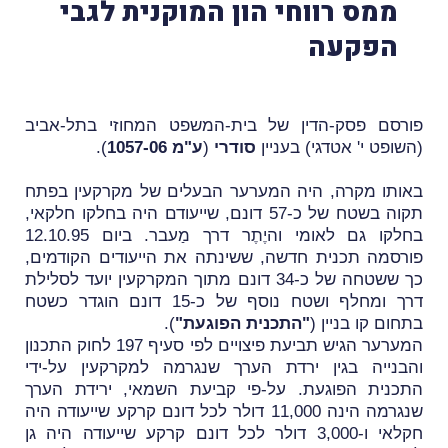
ממס רווחי הון המוקנית לגבי
הפקעה
פורסם פסק-הדין של בית-המשפט המחוזי בתל-אביב
(השופט י' אטדגי) בעניין
סודרי
(
ע"מ 1057-06
).
באותו מקרה, היה המערער הבעלים של מקרקעין בפתח
תקוה בשטח של כ-57 דונם, שייעודם היה בחלקו חלקאי,
בחלקו גם לאומי והיֶתֶר דרך מַעבר.
ביום 12.10.95
פורסמה תכנית חדשה, ששינתה את הייעודים הקודמים,
כך ששטחה של כ-34 דונם מתוך המקרקעין יועד לסלילת
דרך ומחלף ושטח נוסף של כ-15 דונם הוגדר כשטח
בתחום קו בניין (
"התכנית הפוגעת"
).
המערער הגיש תביעת פיצויים לפי סעיף 197 לחוק התכנון
והבנייה בגין ירדת הערך שנגרמה למקרקעין על-ידי
התכנית הפוגעת.
על-פי קביעת השמאי, ירידת הערך
שנגרמה הינה 11,000 דולר לכל דונם קרקע שייעודה היה
חקלאי ו-3,000 דולר לכל דונם קרקע שייעודה היה גן