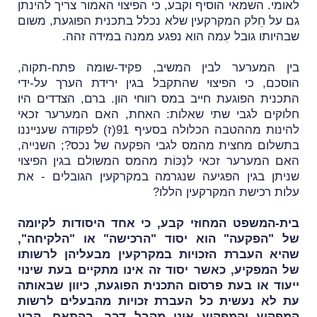
לאומי. השמאי הוסיף וקבע, כי הפיצוי האמור צריך להינתן
גם על חֵלק המקרקעין שלא נכלל בתכנית הפוגעת, משום
שבהיותו גובל עִמה הוא נפגע ממנה במידה זהה.
בין המערער לבין המשיב, פקיד-שומה פתח-תקוה,
הוסכם, כי הפיצוי שהתקבל בגין ירידת הערך על-ידי
התכנית הפוגעת חייב במס רווחי הון. ברם, הצדדים היו
חלוקים לגבי שתי שאלות: האחת, האם המערער זכאי
להינות מההטבה הכלולה בסעיף 91(ז) לפקודה שענייננו
בתשלום מחצית מהמס לגבי הפקעה של נכס?; השנייה,
האם המערער זכאי לנַכּוֹת מהמס המשולם בגין הפיצוי
שניתן בגין הפגיעה שנגרמה במקרקעין הגובלים - את
עלות רכישת המקרקעין הללו?
בית-המשפט המחוזי
קבע, כי אחד היסודות לקיומה
של "הפקעה" הוא יסוד "הרכישה" או "הלקיחה",
שהיא העברת הזכויות במקרקעין מבעליהן לרשותו
של המפקיע, כאשר יסוד זה אינו מתקיים בעת שינוי
ייעוד או בעת פרסום התכנית הפוגעת, כיוון שבאותה
עת לא נעשית כל העברת זכויות מהבעלים לרשות
המפקיע והמפקיע אינו מקבל דבר. בהתאם, קבע