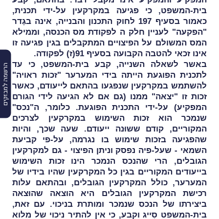
בית-המשפט, כי
פגיעה במקרקעין על-ידי תכנית,
כאמור בסעיף 197 לחוק התכנון והבנייה, אינה בגֶדר
"הפקעה" לעניין חלק ה לפקודת מס הכנסה, וממילא
המס המשולם על הפיצויים המתקבלים בגין פגיעה זו
אינו זכאי להטבה הקבועה בסעיף 91(ז) לפקודה.
באשר לשאלה השנייה, קבע בית-המשפט, כי עד
הרשמה למבזקים
לתכנית הפוגעת הייתה בידי המערער "זכות ראויה"
להשתמש במקרקעין שנפגעו בהתאם לייעודם, כאשר
זכות זו "יצאה" ממנו (גם אם לא הגיעה לידי הגורם
המפקיע) על-ידי התכנית הפוגעת. כלומר, ה"נכס"
שנמכר הוא זכות השימוש במקרקעין לצרכים
המקוריים, קודם ששוּנה ייעודם.
שעה שכך, והיות
שהפגיעה בזכות שימוש בו נגרמה, על-פי קביעת
השמאי - שעל-פיה נפסק וניתן הפיצוי - גם למקרקעין
הגובלים, הרי שהנכס הנמכר הינו זכות השימוש
בייעודים המקוריים בגין כל המקרקעין שהיו בידיו של
המערער, כולל המקרקעין הגובלים, ובהתאם עלות
רכישת המקרקעין הגובלים היא הוצאה שהוּצאה
ביצירתו של הנכס שנמכר ומותרת בניכוי. עם זאת,
בית-המשפט סִייג וקבע, כי אין להתיר ניכוי של מלוא