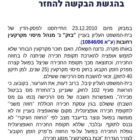
בהגשת הבקשה להחזר
במבזק מיום 23.12.2010 התייחסנו לפסק-הדין
של
בית-המשפט העליון בעניין
"בזק" נ' מנהל מיסוי מקרקעין
רחובות
(
ע"א 10846/06
).
באותו מקרה, נדונה השְאלה, האם חוכר מקרקעין הבוחר שלא
לממֵש אופציה להארכת תקופת חכירה שניתנה לו בחוזה
החכירה, וכתוצאה מכך תקופת החכירה שניצל בפועל קצרה
מפרק הזמן הקבוע בחוק מיסוי מקרקעין (25 שנים, למן תיקון
40 לחוק), זכאי להשבת מס הרכישה ששילם.
בית-המשפט העליון קיבל, ברוב דעות, את הערעור, בקובעו, כי
הוראות סעיף 102 לחוק, שעניינן ב"החזרת מס בביטול
מכירה", מאפשרות השבה של מס הרכישה (כמו גם מס
השבח) ששולם בגין עסקת חכירה הכוללת "חוזה משני"
לתקופת חכירה אופציונלית, מקום שהאופציה בעניין זה לא
מומשה בפועל ונוצר בדיעבד מצב לפי "החוזה העיקרי" לא
נכנס לתוקף. ובלבד, שללא תקופת החכירה האופציונלית
נופלת החכירה בפועל על-פי החוזה מ"פרק הזמן הקובע"
לצורך הגדרת "זכות במקרקעין" מסוג חכירה.