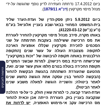
ביום 17.4.2012 נדחתה העתירה לדיון נוסף שהוגשה על-ידי
מנהל מיסוי מקרקעין
(
דנ"א 1879/11
).
ביום 5.9.2012 ניתן פסק-הדין של ועדת-הערר שליד
בית-המשפט המחוזי בבאר-שבע בעניין אלוניאל בע"מ
(
ו"ע (ב"ש) 41220-03-12
).
באותו מקרה, סירב מנהל מיסוי מקרקעין להחזיר לעוררת
את מס הרכישה ששילמה בעקבות חתימתה על שני
הסכמים לחכירת מקרקעין שכָּללו אופציות הארכה
לתקופה מצטברת העולה על עשר שנים (התקופה
הרלבנטית באותה תקופה לגיבושה של "זכות במקרקעין"
שרכישתה חייבת במס רכישה), למרוֹת שבשני המקרים
תקופת החכירה בוטלה בטרם חָלפו אותן עשר שנים. זאת,
הרשמה למבזקים
מהטעם שהעוררת השתהתה בהגשת הבקשות להחזר
(הבקשה להחזר בגין עסקה אחת הוגשה כתשע שנים
לאחַר ביטולה; והשנייה הוגשה למעלה משבע שנים
לאחַר הביטול).
ועדת-הערר קבעה, כי למרוֹת שאין חוֹלק, כי על-פי ההלכה
שנקבעה בעניין בזק, העוררת הייתה אכן זכאית להחזר
מס הרכישה עֵקב אי-מימוש האופציה,
יש לדחות את