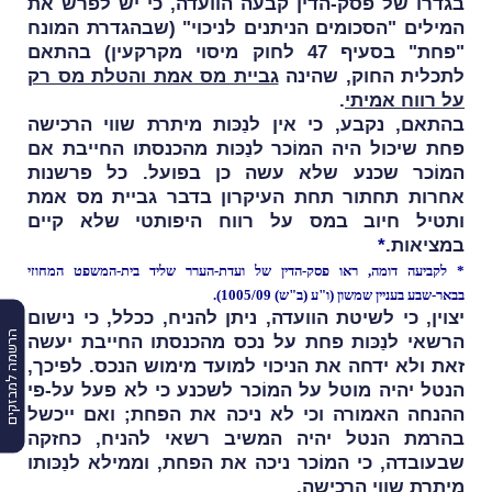
בגדרו של פסק-הדין קבעה הוועדה, כי יש לפרש את
המילים "הסכומים הניתנים לניכוי" (שבהגדרת המונח
"פחת" בסעיף 47 לחוק מיסוי מקרקעין) בהתאם
לתכלית החוק, שהינה
גביית מס אמת והטלת מס רק
על רווח אמיתי
.
בהתאם, נקבע, כי אין לנַכּות מיתרת שווי הרכישה
פחת שיכול היה המוֹכר לנַכּות מהכנסתו החייבת אם
המוֹכר שכנע שלא עשה כן בפועל. כל פרשנות
אחרות תחתור תחת העיקרון בדבר גביית מס אמת
ותטיל חיוב במס על רווח היפותטי שלא קיים
במציאות.
*
* לקביעה דומה, ראו פסק-הדין של ועדת-הערר שליד בית-המשפט המחוזי
בבאר-שבע בעניין שמשון (
ו"ע (ב"ש) 1005/09
).
יצוין, כי לשיטת הוועדה,
ניתן להניח, ככלל, כי נישום
הרשמה למבזקים
הרשאי לנַכּות פחת על נכס מהכנסתו החייבת יעשה
זאת ולא ידחה את הניכוי למועד מימוש הנכס. לפיכך,
הנטל יהיה מוטל על המוֹכר לשכנע כי לא פעל על-פי
ההנחה האמורה וכי לא ניכה את הפחת; ואם ייכשל
בהרמת הנטל יהיה המשיב רשאי להניח, כחזקה
שבעובדה, כי המוֹכר ניכה את הפחת, וממילא לנַכּותו
מיתרת שווי הרכישה.