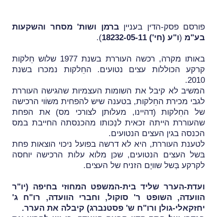
פורסם פסק-הדין בעניין
ברמן ושות' מסחר והשקעות
בע"מ
(
ו"ע (חי') 18232-05-11
).
באותו מקרה, רכשה העוררת בשנת 1977 שלוש חֵלקות
קרקע הכוללות עצים נטועים. החֵלקות נמכרו בשנת
2010.
המשיב לא קיבל את השומות העצמיות שהגישה העוררת
לגבי מכירת החֵלקות, בטענה שיש להפחית משוֹוי הרכישה
של החֵלקות (דהיינו, מעלוּתן לצורכי מס) את הפחת
שהעוררת הייתה זכאית לנַכּותו מהכנסתה החייבת במס
הכנסה בגין העצים הנטועים.
לטענת העוררת, היא לא דרשה בפועל ניכוי הוצאות פחת
בּשל העצים הנטועים, שכּן מלוא עלות הרכישה יוחסה
לקרקע בְּשל שוויָם הזניח של העצים.
ועדת-הערר שליד בית-המשפט המחוזי בחיפה (יו"ר
הוועדה, השופט ר' סוקול, וחברי הוועדה, רו"ח ג'
יחזקאלי-גולן ורו"ח ש' פסטנברג) קיבלה את הערר.